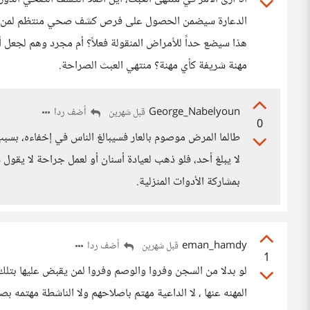
الدعارة سيضمن الحصول على فرص كشف صحي منتظم لمن يع
هذا سيضع حداً للأمراض المنقولة فعلاً؟ أم مجرد وهم لجعل أ
مهنة شريفة كأي مهنة؟ منتهي العبث الصراحة.
George_Nabelyoun
أضف ردا
قبل شهرين
0
طالما المرض موصوم بالعار فسيبالغ الناس في إخفاءه، 
لا يبلغ أحد، فلو ذهب لعيادة أسنان أو لعمل جراحة لا يقو
بمشاركة الأدوات المنزلية.
eman_hamdy
أضف ردا
قبل شهرين
1
لو بدلا من السجن وفروا والوصم وفروا لمن يقبض عليها بتلك
المهنه عنها ، لا الداعية مهتم باصلاحهم ولا الناشطة مهتمه 