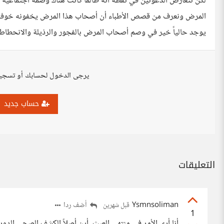
لكن تتعارض الدعوتين في نقطة أنه طالما كانت هناك وصمة اجتماعية 
المرض ونعرف من قصص الأطباء أن أصحاب هذا المرض يخفونه خوفاً من ا
يوجد حالياً خير في وصم أصحاب المرض بالفجور والرذيلة والانحطاط فه
يرجى الدخول لحسابك أو تسجي
حساب جديد
التعليقات
Ysmnsoliman
أضف ردا
قبل شهرين
1
أنا أرى الأمر في منتهى العبث، أين أصلاً الكشف الصحي الدور