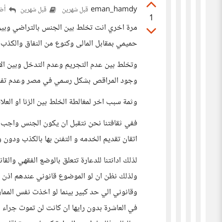
eman_hamdy
أضف
قبل شهرين
قبل شهرين
1
مرة اخري انت تخلط بين الجنس بالتراضي وبين ا
حميمي بمقابل المالى وكنوع من النفاق والكذب
وتخلط بين عدم التجريم وعدم التدخل وبين الاح
وجود المراقص بشكل رسمي في مصر وعدم تفجير ا
وثمة سبب اخر لمغالطة الخلط بين الزنا او العلاق
ففي ثقافتنا نحن نتقبل ان يكون الجنس واجب و
اتقان تقديم الخدمه و التفنن بها بالكذب ودون
لذلك ادانتنا للدعارة تتعلق بالوضع الفقهي وال
ولذلك نظن ان لو الموضوع قانوني عندهم اذن فه
وقانوني الي حد كبير بينما لو اخذت نفس المما
في العاشرة بدون رايها ان كانت لن تموت جراء ال