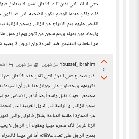
حتي البلاد التي تقنن تلك الافعال نفسها لا يتعامل فيه
ذلك ولكن عندما الوصم يكون للضحيه التي قد تكون جا
القبض عليهم يتم الافراج عن الزاني وسجن الزانية بي
وايجاد مهن بديله ويتم سجن من تاجر بهم او عمل علاق
هو الخطاب التقليدي ضد المراءة وان الرجل لا يعيبه ش
Youssef_Ibrahim
أضف 
قبل شهرين
قبل شهرين
0
غير صحيح ففي الدول التي تقنن هذه الأفعال يتم ال
تكريمهم ويحصلون على جوائز هذا غير أن السينما نف
مجتمعي فهناك تقبل واسع أيضا أنا في الأساس مع ت
سجن للزاني أو الزانية في الدول الغربية التي تتحدث
عن الدعارة المقننة المباحة بشكل قانوني والتي تد
الزنا للرجل لأنه محرم دينيا ومقولة أن الرجل لا ي
يمدح الرجل على تعدد علاقاته أما في ديننا فالحرام ي