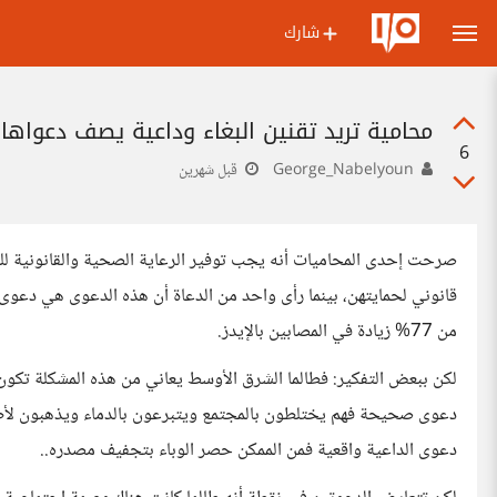
شارك
محامية تريد تقنين البغاء وداعية يصف دعواها
6
George_Nabelyoun
قبل شهرين
صرحت إحدى المحاميات أنه يجب توفير الرعاية الصحية والقانونية لل
قانوني لحمايتهن، بينما رأى واحد من الدعاة أن هذه الدعوى هي دعوى
من 77% زيادة في المصابين بالإيدز.
لكن ببعض التفكير: فطالما الشرق الأوسط يعاني من هذه المشكلة تكو
دعوى صحيحة فهم يختلطون بالمجتمع ويتبرعون بالدماء ويذهبون لأط
دعوى الداعية واقعية فمن الممكن حصر الوباء بتجفيف مصدره..