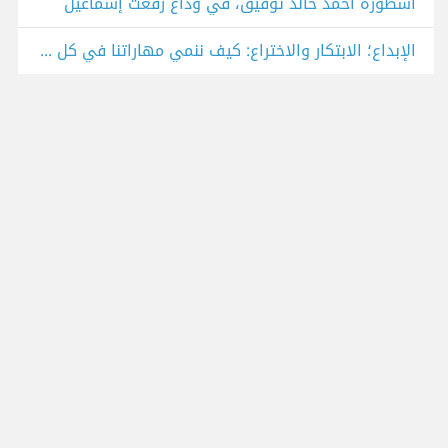
أسطورة أحمد خالد توفيق، في وداع رفعت إسماعيل
الإبداع؛ الابتكار والاختراع: كيف ننمي مهاراتنا في كل منهما؟