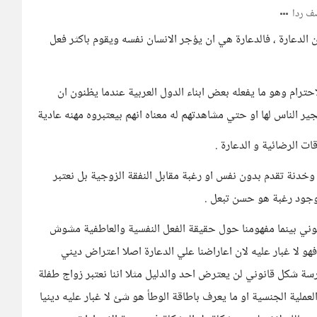
 ردا
لدعارة ، فالدعارة هي ان يؤجر الانسان نفسه ويقوم باكثر فعل
ترام وهو ما يفعله بعض ابناء الدول العربية عندما يظنون ان
لناس لها او حتي مشاهدتهم له معناه انهم بيعتبروه مهنه عادية
ات الرضائية و الدعارة .
خدنة تقدم بدون نفس او رغبة مقابل النفقة الزوجية بل نعتبر
 وجود رغبة هو حسن تبعل .
قانوني بينما مفهومنا حول حقيقة الفعل النفسية والعاطفية مشوش
و لا غبار عليه لان اعاراضنا علي الدعارة اصلا اعتراض ديني
رسة شكل قانوني لن يعترض احد والدليل مثلا اننا نعتبر زواج طفلة
عملية الجنسية او ما يعرف باطاقة الوطأ هو شئ لا غبار عليه دينيا