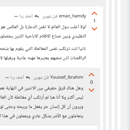
eman_hamdy
أضف ردا
قبل شهرين
1
اولا اغلب دول العالم لا تقنن الدعارة بل العكس ه
التقليدي وبين صناع الافلام الاباحية الذين يحصلون
ثانيا انت ترتكب نفس المغالطة التي يقوم بها شخ
الراقصات اذن شعبهم يعتبرها مهنه عادية ويقبلها لاب
Youssef_Ibrahim
أضف ردا
قبل شهرين
0
وهل هناك فرق حقيقي بين الاثنين في النهاية هم
ليس أكثر ولا أنا هنا لم أرتكب أي مغالطة لأن الغ
ويرون أن كل إنسان حر يفعل ما يريحه وحتى لو و
يتعاملون مع الأمر بشكل عادي ويعملون في هذا ا