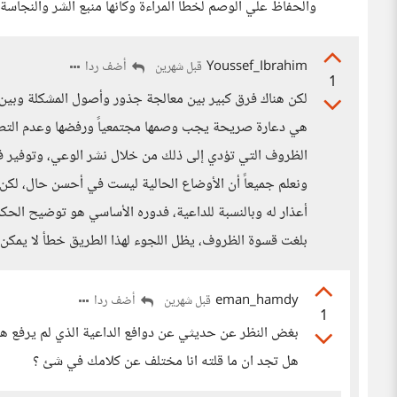
والحفاظ علي الوصم لخطا المراءة وكانها منبع الشر والنجاسة
Youssef_Ibrahim
أضف ردا
قبل شهرين
1
لكن هناك فرق كبير بين معالجة جذور وأصول المشكلة وبين ال
هي دعارة صريحة يجب وصمها مجتمعياً ورفضها وعدم التطبي
الظروف التي تؤدي إلى ذلك من خلال نشر الوعي، وتوفير ف
ونعلم جميعاً أن الأوضاع الحالية ليست في أحسن حال، لكن ال
أعذار له وبالنسبة للداعية، فدوره الأساسي هو توضيح الحكم
بلغت قسوة الظروف، يظل اللجوء لهذا الطريق خطأ لا يمكن 
eman_hamdy
أضف ردا
قبل شهرين
1
بغض النظر عن حديثي عن دوافع الداعية الذي لم يرفع هو ول
هل تجد ان ما قلته انا مختلف عن كلامك في شئ ؟