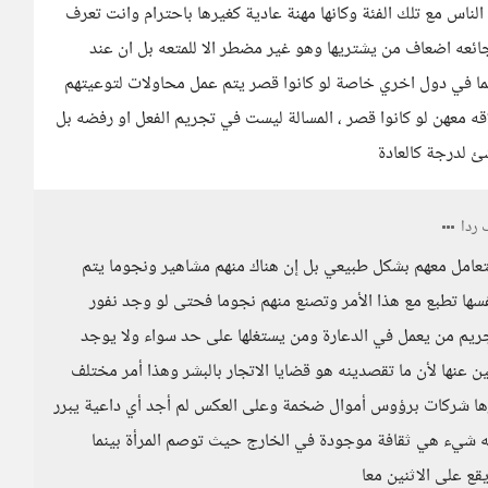
ا الناس مع تلك الفئة وكانها مهنة عادية كغيرها باحترام وانت تعرف
ئعه اضعاف من يشتريها وهو غير مضطر الا للمتعه بل ان عند
نما في دول اخري خاصة لو كانوا قصر يتم عمل محاولات لتوعيتهم
ه معهن لو كانوا قصر ، المسالة ليست في تجريم الفعل او رفضه بل
ئ لدرجة كالعادة
ردا
تعامل معهم بشكل طبيعي بل إن هناك منهم مشاهير ونجوما يتم
سها تطبع مع هذا الأمر وتصنع منهم نجوما فحتى لو وجد نفور
جريم من يعمل في الدعارة ومن يستغلها على حد سواء ولا يوجد
ين عنها لأن ما تقصدينه هو قضايا الاتجار بالبشر وهذا أمر مختلف
يرها شركات برؤوس أموال ضخمة وعلى العكس لم أجد أي داعية يبرر
عيبه شيء هي ثقافة موجودة في الخارج حيث توصم المرأة بينما
قع على الاثنين معا