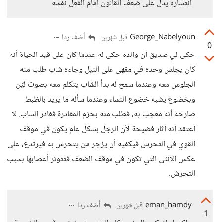
انتشاره يدل على ضعف القانون أمام الفعل نفسه
George_Nabelyoun
أضف ردا
قبل شهرين
0
حكى لي صديق أن والده حكى له عندما كان على قيد الحياة أنه
كان يجلس وحده في مقهى على النيل وجاءه شاب طلب منه
الجلوس معه وعندما سمح له بدأ الشاب يتكلم معه بصوت ليّن
وبخضوع يشبه خضوع النساء وعندما سأله ما يريد بالظبط
صارحه أنه معجب به، فطلب منه بحزم المغادرة فغادر الشاب. لا
أعتقد أنه أثار فضيحة لأن الرجل بشكل عام يكون في موقف
القوي في التحرش فيكفيه أن يزجر من يتحرش به فيرتدع، على
عكس الأنثى التي تكون في موقف الضعف فتتوتر أعصابها بسبب
التحرش.
eman_hamdy
أضف ردا
قبل شهرين
1