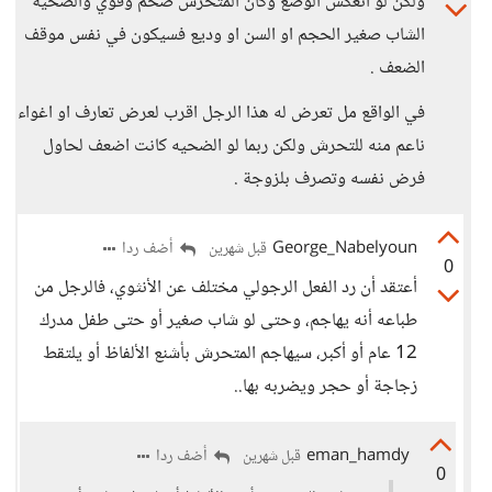
ولكن لو انعكس الوضع وكان المتحرش ضخم وقوي والضحية
الشاب صغير الحجم او السن او وديع فسيكون في نفس موقف
الضعف .
في الواقع مل تعرض له هذا الرجل اقرب لعرض تعارف او اغواء
ناعم منه للتحرش ولكن ربما لو الضحيه كانت اضعف لحاول
فرض نفسه وتصرف بلزوجة .
George_Nabelyoun
أضف ردا
قبل شهرين
0
أعتقد أن رد الفعل الرجولي مختلف عن الأنثوي، فالرجل من
طباعه أنه يهاجم، وحتى لو شاب صغير أو حتى طفل مدرك
12 عام أو أكبر، سيهاجم المتحرش بأشنع الألفاظ أو يلتقط
زجاجة أو حجر ويضربه بها..
eman_hamdy
أضف ردا
قبل شهرين
0