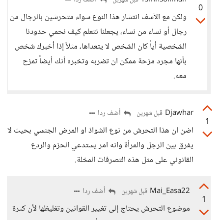
Ysmnsoliman
أضف ردا
قبل شهرين
0
ولكن مع الأسف انتشار هذا النوع سواء متحرشين بالرجال من
رجال أو نساء من نساء، يجعلنا نتعلم كيف نحمي حدودنا
الشخصية أياً كان الشخص لا يتعداها، مثلاً إذا أخبرك شخص
بأنها مجرد مزحة ممكن ان تضربه وتخبره أنك أيضاً تمزح
معه.
Djawhar
أضف ردا
قبل شهرين
1
اضن ان هذا التحرش من نوع الشواذ او المرض الجنسي بحيث لا
يفرق بين الرجل والمرأة وانه امر يستدعي الحزم والردع
القانوني على مثل هذه التصرفات المخلة.
Mai_Easa22
أضف ردا
قبل شهرين
1
موضوع التحرش يحتاج إلى تغيير القوانين وتغليظها لأن كثرة