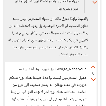
سيهاجم المتحرش بأشنع الألفاظ أو يلتقط زجاجة أو
حجر ويضربه بها
بالضبط ولهذا نقول دائما ان سلوك المتحرش ليس سببه
مظهر الضحية او الاثارة الجنسية بل يعود لاعتقاده انه لن
يعاقب ولو اعتقد انه سيعاقب حتي لو كان يغلي جنسيا
لانزوي في ركن كالكلب ، وهذا يظهر مدي اجرام التبرير له
وتقليل الانكار عليه او ضعف الوصم المجتمعي وان هذا
سبب التحرش اصلا .
George_Nabelyoun
أضف ردا
قبل شهرين
0
عقول المتحرشين ليست واحدة، فبينما هناك نوع تتحكم
غريزته في عقله ويظن أنه يدعو ضحيته إلى نوع من
الفائدة المتبادلة، هناك نوع آخر لا تهمه العواقب بل ربما
تثيره أن يتحداها وحتى لو كان يعلم يقيناً بالعقاب فهذا