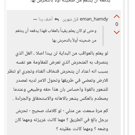
يدفعه أن ينتقم من ضحيته أولاً بالتحرش بها.
eman_hamdy
أضف ردا
قبل شهرين
0
وحتى لو كان يعلم يقيناً بالعقاب فهذا يدفعه أن ينتقم
من ضحيته أولاً بالتحرش بها
لو يعلم بالعواقب من البداية لن يبدا اصلا ، الغل الذي
يتصرف به المتحرش الذي تعرض للمقاومة هو نفسه
بسبب انه اعتاد ان يتحرش فتخاف الفتاه وتجري او تنظر
للارض وتمضي في طريقها وتحول الامر لديه لمصدر
للشعور بالقوة واحساس بان هذا حقه وطبيعي وعندما
يصطدم بالعكس يشعر بالاهانه والاستحقاق والجراءة .
كم مرة سمعت عن مثلي - لو كلامك صحيح - تحرش
برجل بالغ في الطريق ؟ مهما كانت غريزته ومهما كان
وضعه ؟ ومهما كانت عقليته ؟