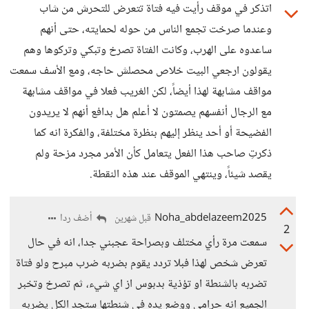
اتذكر في موقف رأيت فيه فتاة تتعرض للتحرش من شاب
وعندما صرخت تجمع الناس من حوله لحمايته، حتى أنهم
ساعدوه على الهرب، وكانت الفتاة تصرخ وتبكي وتركوها وهم
يقولون ارجعي البيت خلاص محصلش حاجه، ومع الأسف سمعت
مواقف مشابهة لهذا أيضاً، لكن الغريب فعلا في مواقف مشابهة
مع الرجال أنفسهم يصمتون لا أعلم هل بدافع أنهم لا يريدون
الفضيحة أو أحد ينظر إليهم بنظرة مختلفة، والفكرة انه كما
ذكرتِ صاحب هذا الفعل يتعامل كأن الأمر مجرد مزحة ولم
يقصد شيئاً، وينتهي الموقف عند هذه النقطة.
Noha_abdelazeem2025
أضف ردا
قبل شهرين
2
سمعت مرة رأي مختلف وبصراحة عجبني جدا، انه في حال
تعرض شخص لهذا فبلا تردد يقوم بضربه ضرب مبرح ولو فتاة
تضربه بالشنطة او تؤذية بدبوس از اي شيء، ثم تصرخ وتخبر
الجميع انه حرامي ووضع يده في شنطتها ستجد الكل يضربه