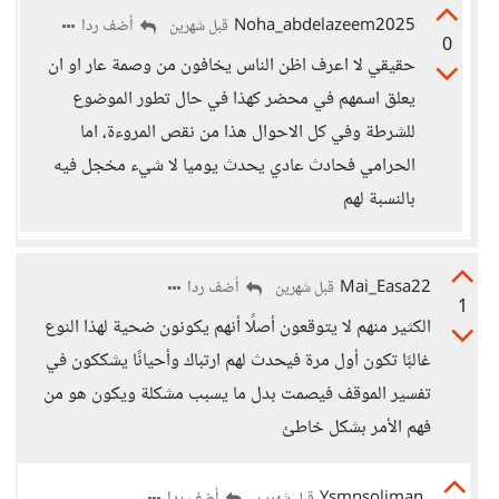
Noha_abdelazeem2025
أضف ردا
قبل شهرين
0
حقيقي لا اعرف اظن الناس يخافون من وصمة عار او ان
يعلق اسمهم في محضر كهذا في حال تطور الموضوع
للشرطة وفي كل الاحوال هذا من نقص المروءة، اما
الحرامي فحادث عادي يحدث يوميا لا شيء مخجل فيه
بالنسبة لهم
Mai_Easa22
أضف ردا
قبل شهرين
1
الكثير منهم لا يتوقعون أصلًا أنهم يكونون ضحية لهذا النوع
غالبًا تكون أول مرة فيحدث لهم ارتباك وأحيانًا يشككون في
تفسير الموقف فيصمت بدل ما يسبب مشكلة ويكون هو من
فهم الأمر بشكل خاطئ