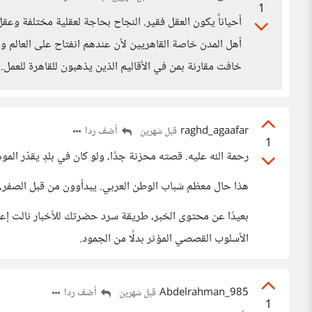
1
أحياناً يكون العقل فقير. النجاح بحاجة لعقلية مختلفة 
أهل المدن خاصة القاهريين لأن عندهم انفتاح على العالم 
خافت مقارنة بمن في الأقاليم الذين يذهبون للقاهرة للعمل. 
raghd_agaafar
أضف ردا
قبل شهرين
1
رحمة الله عليه. قصته محزنة جدًا، ولو كان في بلدٍ يقدّر المو
هذا حال معظم شباب الوطن العربي. يبدأوون من قبل الصفر، 
بعيدًا عن محتوى الخبر، طريقة سرد حضرتك للأخبار نالت إعجاب
الأسلوب القصصي المؤثر بدلًا من الجمود.
Abdelrahman_985
أضف ردا
قبل شهرين
1