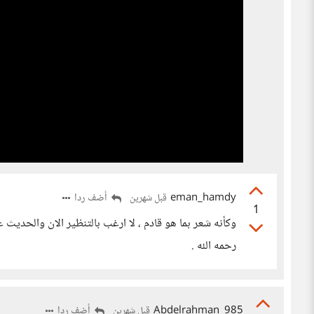
eman_hamdy
أضف ردا
قبل شهرين
1
وكأنه شعر بما هو قادم ، لا ارغب بالتنظير الان والحديث ع
رحمه الله .
Abdelrahman_985
أضف ردا
قبل شهرين