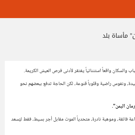
" مأساة بلد
اب والسكان واقعاً استثنائياً يفتقر لأدنى فرص العيش الكريمة.
دة، ونفوس راضية وقلوباً قنوعة، لكن الحاجة تدفع ببعضهم نحو
مان اليمن".
عة فائقة، وموهبة نادرة، متحدياً الموت مقابل أجر بسيط، فقط ليُسعد