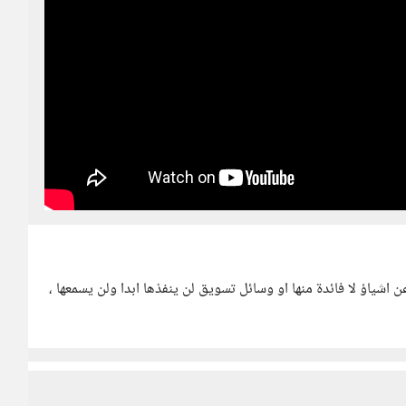
ن اشياؤ لا فائدة منها او وسائل تسويق لن ينفذها ابدا ولن يسمعها ،