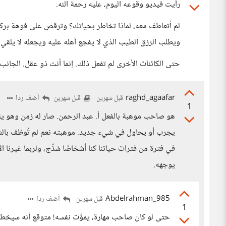
رأيت فيديو وقوعه اليوم، عليه رحمة الله.
لم أتعاطف معه، لماذا تخاطر بحياتك؟ وترقص على فوهة بركا
ويطلب الرزق الطيب الذي لا يفجع أهله عليه ويجعله لا يلقي ب
حتى الكائنات الأخرى لم تفعل ذلك. إنما أنت ذو عقل. الجانب 
raghd_agaafar
أضف ردا
قبل شهرين
قبل شهرين
1
هو صاحب موهبة بالفعل أ. عبد الرحمن. صار له زمن وهو ي
يجرب أو يحاول في شيء جديد. موهبته نعم لم تُوظف بالشكل
في فترة من فترات حياتنا كنا أشخاصًا سُذّج، ولربما غيرنا 
يوجهه.
Abdelrahman_985
أضف ردا
قبل شهرين
1
حتى لو كان صاحب مهارة، يموَّت نفسه! متوقع أنه سيخط