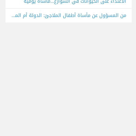
الاعتداء على الحيوانات في الشوارع...مأساة يومية
من المسؤول عن مأساة أطفال الملاجئ: الدولة أم المجتمع؟