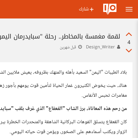
شارك
لقمة مغمسة بالمخاطر.. رحلة "سبايدرمان اليمن
4
Design_Writer
قبل شهرين
بلاد الطيبات "اليمن" السعيد بأهله والمنهك بظروفه، يعيش ملايين الشب
هناك، حيث يخوض الكثيرون غمار الحياة لتأمين قوت يومهم بأجور زهي
مغامرات تحبس الأنفاس.
من رحم هذه المعاناة، برز الشاب "القعقاع" الذي عُرف بلقب "سبايدر
كان القعقاع يتسلق الفوهات البركانية الشاهقة والمنحدرات الخطرة ببرا
الزوار ويكتب أسماءهم على الصخور، ويؤمن قوت حياته اليومي.