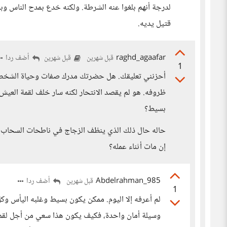
لدرجة أنهم بلغوا عنه الشرطة. ولكنه خدع بمدح الناس وبلق
قتيل يديه.
raghd_agaafar
أضف ردا
قبل شهرين
قبل شهرين
1
أحزنني تعليقك. هل حضرتك مدرك صفات وحياة الشخص ا
ظروفه. هو لم يقصد الانتحار لكنه سار خلف لقمة العيش
بسيط؟
حاله حال ذلك الذي ينظف الزجاج في ناطحات السحاب.
إن مات أثناء عمله؟
Abdelrahman_985
أضف ردا
قبل شهرين
1
لم أعرفه إلا اليوم. ممكن يكون بسيط وغلبه اليأس وك
وسيلة أمان واحدة، فكيف يكون هذا سعي من أجل لقمة