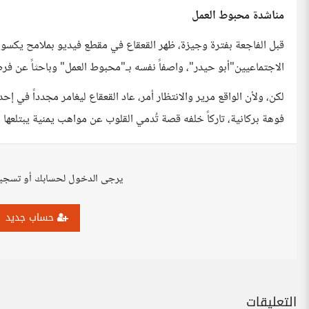
مناشدة محبوط العمل
قبل الفاجعة بفترة وجيزة، ظهر القعقاع في مقطع فيديو بملامح يكسوها ال
الاجتماعيين"أبو حيدر"، واصفاً نفسه بـ"محبوط العمل" وباحثاً عن فر
لكن، ولأن الواقع مرير والانتظار أمر، عاد القعقاع ليغامر مجدداً في 
فوهة بركانية، تاركاً خلفه قصة تُدمي القلوب عن مواهب يمنية يبتلعها ا
يرجى الدخول لحسابك أو تسجي
حساب جديد
التعليقات