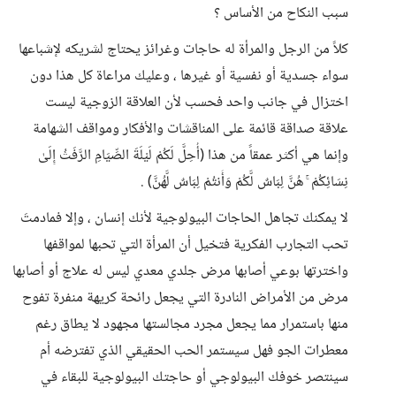
سبب النكاح من الأساس ؟
كلاً من الرجل والمرأة له حاجات وغرائز يحتاج لشريكه لإشباعها
سواء جسدية أو نفسية أو غيرها ، وعليك مراعاة كل هذا دون
اختزال في جانب واحد فحسب لأن العلاقة الزوجية ليست
علاقة صداقة قائمة على المناقشات والأفكار ومواقف الشهامة
وإنما هي أكثر عمقاً من هذا (أُحِلَّ لَكُمْ لَيْلَةَ الصِّيَامِ الرَّفَثُ إِلَىٰ
نِسَائِكُمْ ۚ هُنَّ لِبَاسٌ لَّكُمْ وَأَنتُمْ لِبَاسٌ لَّهُنَّ) .
لا يمكنك تجاهل الحاجات البيولوجية لأنك إنسان ، وإلا فمادمتَ
تحب التجارب الفكرية فتخيل أن المرأة التي تحبها لمواقفها
واخترتها بوعي أصابها مرض جلدي معدي ليس له علاج أو أصابها
مرض من الأمراض النادرة التي يجعل رائحة كريهة منفرة تفوح
منها باستمرار مما يجعل مجرد مجالستها مجهود لا يطاق رغم
معطرات الجو فهل سيستمر الحب الحقيقي الذي تفترضه أم
سينتصر خوفك البيولوجي أو حاجتك البيولوجية للبقاء في