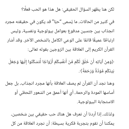
لكن هنا يظهر السؤال الحقيقي: هل هذا هو الحب فعلًا؟
في كثير من الحالات، ما يُسمى “حبًا” قد يكون في حقيقته مجرد
انجذاب بين جنسين مدفوع بعوامل بيولوجية ونفسية، وليس
ارتباطًا عميقًا قائمًا على الوعي الكامل بالشخص الآخر. وقد أشار
القرآن الكريم إلى العلاقة بين الزوجين بقوله تعالى:
﴿وَمِنْ آيَاتِهِ أَنْ خَلَقَ لَكُم مِّنْ أَنفُسِكُمْ أَزْوَاجًا لِّتَسْكُنُوا إِلَيْهَا وَجَعَلَ
بَيْنَكُم مَّوَدَّةً وَرَحْمَةً﴾.
وهنا نجد أن القرآن لم يصف العلاقة بأنها مجرد انجذاب، بل جعل
أساسها المودة والرحمة، أي أنها أعمق من الشعور اللحظي أو
الاستجابة البيولوجية.
ولذلك، إذا أردنا أن نعرف هل هناك حب حقيقي بين شخصين،
يمكننا أن نقوم بتجربة فكرية بسيطة: أن نجرد العلاقة من كل