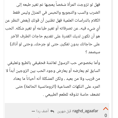
فهل لو تزوجت المرأة شخصاً يعجبها ثم تغير طبعه إلى
الضرب والسب والتجويع والحبس في المنزل وليس فقط
الكلام بالدراسات العلمية فهل تظنين أن قولكِ (بغض النظر عن
أي شيء فيه، عن تصرفاته أو تغير طباعه أو تغير شكله. الحب
هو أن تكون لديك القدرة على تقديم حاجات الطرف الآخر
على حاجاتك بدون تفكير، حتى لو جرحك، وحتى لو آذاك)
سيصمد ؟
وأما بخصوص حب الرسول لعائشة فحقيقي بالطبع وتعليقي
السابق لم يعارضه أو يعارض وجود الحب بين الزوجين أبداً لا
من قريب ولا من بعيد ، ولكن المشكلة أنه أحياناً ما يعتاد
المرء على النكهات الصناعية (الرومانسية الحالمة) حتى
تضعف حاسة تذوقه للطعم الطبيعي .
raghd_agaafar
أضف ردا
قبل شهرين
0