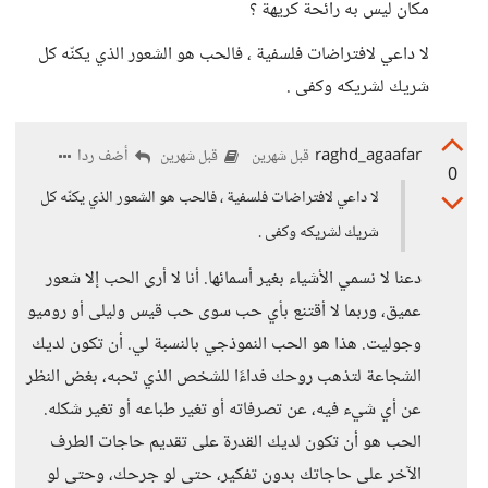
مكان ليس به رائحة كريهة ؟
لا داعي لافتراضات فلسفية ، فالحب هو الشعور الذي يكنّه كل
شريك لشريكه وكفى .
raghd_agaafar
أضف ردا
قبل شهرين
قبل شهرين
0
لا داعي لافتراضات فلسفية ، فالحب هو الشعور الذي يكنّه كل
شريك لشريكه وكفى .
دعنا لا نسمي الأشياء بغير أسمائها. أنا لا أرى الحب إلا شعور
عميق، وربما لا أقتنع بأي حب سوى حب قيس وليلى أو روميو
وجوليت. هذا هو الحب النموذجي بالنسبة لي. أن تكون لديك
الشجاعة لتذهب روحك فداءًا للشخص الذي تحبه، بغض النظر
عن أي شيء فيه، عن تصرفاته أو تغير طباعه أو تغير شكله.
الحب هو أن تكون لديك القدرة على تقديم حاجات الطرف
الآخر على حاجاتك بدون تفكير، حتى لو جرحك، وحتى لو