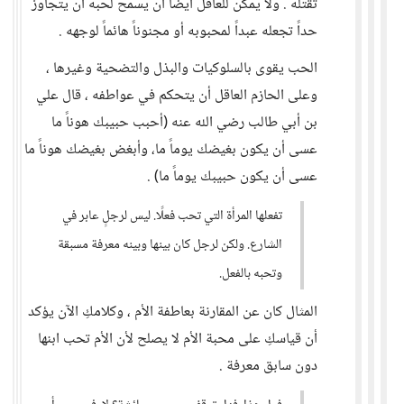
تقتله . ولا يمكن للعاقل أيضاً أن يسمح لحبه أن يتجاوز
حداً تجعله عبداً لمحبوبه أو مجنوناً هائماً لوجهه .
الحب يقوى بالسلوكيات والبذل والتضحية وغيرها ،
وعلى الحازم العاقل أن يتحكم في عواطفه ، قال علي
بن أبي طالب رضي الله عنه (أحبب حبيبك هوناً ما
عسى أن يكون بغيضك يوماً ما، وأبغض بغيضك هوناً ما
عسى أن يكون حبيبك يوماً ما) .
تفعلها المرأة التي تحب فعلًا. ليس لرجلٍ عابر في
الشارع. ولكن لرجل كان بينها وبينه معرفة مسبقة
وتحبه بالفعل.
المثال كان عن المقارنة بعاطفة الأم ، وكلامكِ الآن يؤكد
أن قياسكِ على محبة الأم لا يصلح لأن الأم تحب ابنها
دون سابق معرفة .