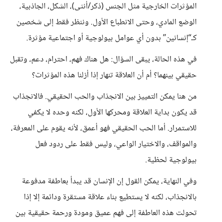
المؤثرات الخارجية مثل الجنس (ذكر/أنثى)، الشكل، الجاذبية،
الوضع المادي، وحتى الانطباع الأول. وننظر فقط إلى شخصين
كـ“إنسانين” بدون أي عوامل بيولوجية أو اجتماعية مؤثرة.
في هذه الحالة، يبقى السؤال: هل هناك فهم، احترام، دعم، وتقبل
حقيقي بينهما؟ أم أن العلاقة تنهار إذا أزلنا هذه المؤثرات؟
من هنا يمكن التمييز بين الانجذاب والحب الحقيقي. فالانجذاب
قد يكون بداية العلاقة ومحركها الأول، لكنه وحده لا يكفي
للاستمرار. أما الحب الحقيقي فهو أعمق، لأنه يقوم على المعرفة،
والمواقف، والاختيار الواعي، وليس فقط على ردود فعل
بيولوجية لحظية.
وفي النهاية، يمكن القول إن الإنسان قد يبدأ بعاطفة مدفوعة
بالانجذاب، لكنه لا يستطيع بناء علاقة مستقرة ودائمة إلا إذا
تحولت هذه العاطفة إلى فهم عميق ومودة ورحمة حقيقية بين