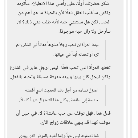
أشكر حضرتك أولًا، على رأسي هذا الانطباع. سأتردد
ولكني سأُغلّب العقل فعلًا لأن بالحياة ما هو أهم من
الحب. لكن هل سيتنهي حبه لأنه طلب مني ذلك؟ لا.
سأرحل ولا زال حبه موجودًا.
بينما المرأة لن تحب رجلاً مشوهاً معاقاً في الشارع لم
تره أو تحدثه أبداً في حياتها .
تفعلها المرأة التي تحب فعلًا. ليس لرجلٍ عابر في الشارع.
ولكن لرجل كان بينها وبينه معرفة مسبقة وتحبه بالفعل.
اعتزل نساءه من أجل ذلك الحديث الذي أفشته
حفصة إلى عائشة . وكان هذا الاعتزال شهراً كاملاً .
فعل هذا، فهل توقف عن حب عائشة؟ لا. في حين أن
موقف كهذا قد ينهي علاقات زواج الآن.
فما تصفينه ليس حباً وإنما أشبه بالمرض الذي يودي