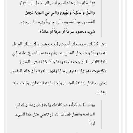
فهل تظنين أن هذه الدرجات والتي تصل إلى التَّيْمُ
والتَّبْلُ والتّدْلِيهُ والهُيُومُ والتي في النهاية تجعل
الشخص عبداً لمحبوبه أو مجنوناً يهيم على وجهه
شيء محمود شرعاً أو عرفاً أو عقلاً ؟!
وهو كذلك. حضرتك أجبت. الحب شعور لا يملك العرف
له تعريفًا ولا دخل للعقل به، ولم يعتمد الشرع عليه في
العلاقات. أنا لو وجدت تعريفا واضحًا له في الشرع
لاكتفيت به، ولا يعنيني ماذا يقول العرف أو علم النفس.
نحن نحاول عقلنة الحب، وإخضاعه للمنطق، والحب لا
يعقلن.
وبالنسبة لما قرأته عن كلامكِ واجتهادكِ ومثابرتكِ في
الدراسة والعمل فمتأكد أنكِ لن تفعلي مثل هذا الشيء
أبداً .