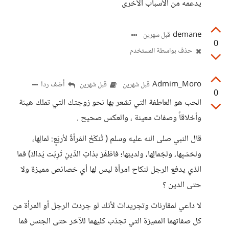
يدعمه من الأسباب الأخرى
demane
قبل شهرين
0
حذف بواسطة المستخدم
Admim_Moro
أضف ردا
قبل شهرين
قبل شهرين
0
الحب هو العاطفة التي تشعر بها نحو زوجتك التي تملك هيئة
وأخلاقاً وصفات معينة ، والعكس صحيح .
قال النبي صلى الله عليه وسلم ( تُنكَحُ المَرأةُ لأربَعٍ: لمالِها،
ولحَسَبِها، ولجَمالِها، ولدينِها؛ فاظفَرْ بذاتِ الدِّينِ تَرِبَت يَداكَ) فما
الذي يدفع الرجل لنكاح امرأة ليس لها أي خصائص مميزة ولا
حتى الدين ؟
لا داعي لمقارنات وتجريدات لأنك لو جردت الرجل أو المرأة من
كل صفاتهما المميزة التي تجذب كليهما للآخر حتى الجنس فما