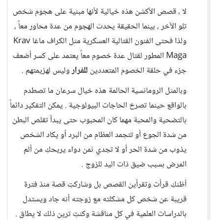
لا ، قصص الأكشن هذه خيالية لأنها مبنية على هجوم شخص
تلو الآخر ، بينما الحقيقة يحدث الهجوم من عدة محاور معاً ،
ولذا فحتى الفنون القتالية العسكرية مثل الكراف ماغا Krav
Maga المطور لقتال عدة خصوم معاً يعتمد على كسر أضعف
جزء في حلقة الخصوم المتعددين
للفرار
وليس لهزيمتهم .
وبالمثل الرومانسية الحالمة هذه خيال سرعان ما تصطدم
بالواقع حينما تصرخ الحاجات البيولوجية . يمكن التفكير دائماً
بالتضحية والمحبة مهما كان المحبوب حتى يبدأ تقلص البطن
من شدة الجوع أو تتجمد العظام من البرد أو يكاد الشخص
يذوب من شدة الحر أو لا تجدي ثمن دواء يريحكِ من ألم
المرض بسبب ضيق ذات اليد للزوج .
أظنكِ قرأت وتقرأين القصص بل وشاركتِ قصة منذ فترة
قريبة عن شخص كل مشكلته مع زوجته أنه جاد ويستدل
بالدراسات العلمية في كل مناقشة وكنتِ ترين ذلك لا يطاق .