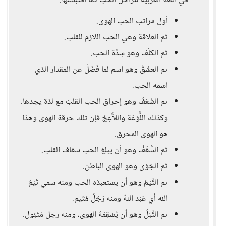
في اللغة العربية مراحل الحب كما اقتبستها:
أول مراتب الحب الهوى.
ثم العلاقة وهي الحب اللازم للقلب.
ثم الكلَف وهو شِدَّة الحب.
ثم العشْقُ وهو اسم لما فَضَلَ عن المقدار الذي
اسمه الحب.
ثم الشَعَفُ وهو إحراق الحب القلبَ مع لذة يجدها.
وكذلك اللَّوْعَة واللاَّعِجُ فإن تلك حرقة الهوى وهذا
هو الهوى المحرق.
ثم الشَّغَفُ وهو أن يبلغ الحب شغاف القلب.
ثم الجَوَى وهو الهوى الباطن.
ثم التَّيْمُ وهو أن يستعبدَه الحب ومنه سمي تَيْمُ
الله أي عَبْد اللهّ ومنه رَجُلٌ مُتَيم.
ثم التَّبْلُ وهو أن يُسْقِمَهُ الهوى، ومنه رجل مَتْبُول.