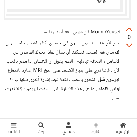
الواقع .
MounirYousef
أضف ردا
قبل شهرين
0
ليس لأن هناك هرمون يسري في جسدي أثناء الشعور بالحب ، أن
الهرمون هو السبب. فيمكننا أن نسأل لماذا تحرك الهرمون من
الأساس ؟ العلاقة تبادلية . العلم يقول إن الإنسان إذا شعر بالحب
الآن ، فإننا نري علي جهاز الكشف على المخ MRI إشارة باندفاع
الهرمون
قبل
الشعور بالحب ، لكننا نجد إشارة أخرى قبلها ب
١٠
ثواني كاملة .
ما هي هذه الإشارة التي سبقت الهرمون ؟ لا نعرف
بعد .
الرئيسية
شارك
حسابي
بحث
القائمة