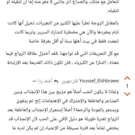
تتعامل مع مثلك، والصداع أثر جانبي لا مفر منه إما أن تتقبله أو
تتقبله.
بالمقابل الزوجة تطرأ عليها الكثير من التغيرات، تخيل أنها كانت
تنام بمفردها والآن هي مضطرة لتشارك السرير، ولربما كانت
تنعمت فقط في بيت أهلها سنة أو أقل بغرفة خاصة
مع كل التعريفات التي قد تواجهنا ،فقد أختزل علاقة الزواج فيما
معناه : التنازا عن الكبرياء ، فلن تكون ذاتك القديمة بعد الإرتباط
Youssef_Elshbrawe
أضف ردا
قبل شهرين
1
ولماذا لا يكون الحب أصلاً هو مزيج بين هذا الإنجذاب وبين
المشاعر والعاطفة والإشتراك في الإهتمامات إلخ ثم يتقوى
ويستمر بالمودة والرحمة؟ أصلاً إستمرار الإنجذاب والعاطفة بعد
الزواج لفترة طويلة هو دليل كافي على الحب لأن الإنجذاب قد
يختفي تماماً بعد فترة بسيطة من الإعتياد إن لم يكن لديه ما