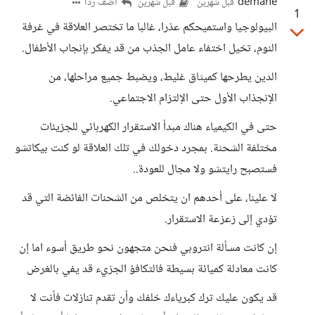
demane
أضف ردا
قبل شهرين
قبل شهرين
1
البيولوجيا واستميحكم عذرا، غالبا ما تختصر العلاقة في غرفة
النوم، تخيل اختفاء عامل الجذب من قد يفكر بإنجاب الأطفال.
الدين يطرحها كميثاق غليط، ويضبط جميع مراحلها، من
الإنجذاب الأول حتى الإلتزام الاجتماعي.
حتى في الكيمياء هناك مبدأ الاستقرار الكهربائي للجزيئات
مختلفة الشحنة. بمجرد دخولك في تلك العلاقة لو كنت بيكاتشو
فستصبح رايتشو ولا مجال للعودة..
لا علينا، على أحدهم ان يتخلص من الشحنات الفائضة التي قد
تؤدي إلى زعزعة الاستقرار.
إن كانت مسألة انتروبي فنحن متجهون نحو طريق أسوء اما إن
كانت معادلة كميائة بسيطة فالتكافؤ الجزيء قد يفي بالغرض
قد يكون عليك ترك كبرياءك خلفك وأن تقدم تنازلات فأنت لا