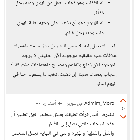
ثم التّدْلِيهُ وهو ذهاب العقل من الهوى ومنه رجل
مُدَلَّهٌ.
ثم الهُيُومُ وهو أن يذهب على وجهه لغلبة الهوى
عليه ومنه رجل هَائِم.
الحب لا يصل إليه إلا بعض البشر بل نادرًا ما ستلقاهم. لا
علاقات حب حقيقية موجودة الآن. حقيقي لا يوجد.
الموجود الآن زواج وتفاهم ومصالح واهتمامات مشتركة أو
إعجاب بصفات معينة إن ذهبت، ذهب ما يسمونه حبًا في
اليوم التالي.
Admim_Moro
أضف ردا
قبل شهرين
0
لنفترض أنني قرأت تعليقكِ بشكل سطحي فهل تظنين أن
هذه الدرجات والتي تصل إلى التَّيْمُ
والتَّبْلُ والتّدْلِيهُ والهُيُومُ والتي في النهاية تجعل الشخص