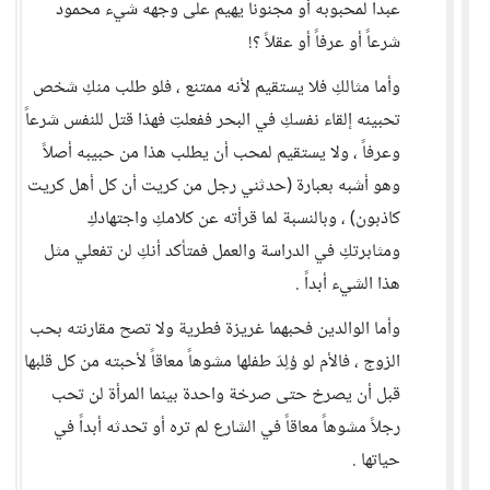
عبداً لمحبوبه أو مجنوناً يهيم على وجهه شيء محمود
شرعاً أو عرفاً أو عقلاً ؟!
وأما مثالكِ فلا يستقيم لأنه ممتنع ، فلو طلب منكِ شخص
تحبينه إلقاء نفسكِ في البحر ففعلتِ فهذا قتل للنفس شرعاً
وعرفاً ، ولا يستقيم لمحب أن يطلب هذا من حبيبه أصلاً
وهو أشبه بعبارة (حدثني رجل من كريت أن كل أهل كريت
كاذبون) ، وبالنسبة لما قرأته عن كلامكِ واجتهادكِ
ومثابرتكِ في الدراسة والعمل فمتأكد أنكِ لن تفعلي مثل
هذا الشيء أبداً .
وأما الوالدين فحبهما غريزة فطرية ولا تصح مقارنته بحب
الزوج ، فالأم لو وُلِدَ طفلها مشوهاً معاقاً لأحبته من كل قلبها
قبل أن يصرخ حتى صرخة واحدة بينما المرأة لن تحب
رجلاً مشوهاً معاقاً في الشارع لم تره أو تحدثه أبداً في
حياتها .