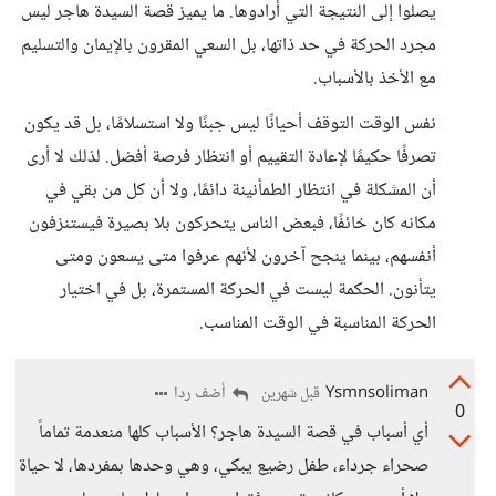
يصلوا إلى النتيجة التي أرادوها. ما يميز قصة السيدة هاجر ليس
مجرد الحركة في حد ذاتها، بل السعي المقرون بالإيمان والتسليم
مع الأخذ بالأسباب.
نفس الوقت التوقف أحيانًا ليس جبنًا ولا استسلامًا، بل قد يكون
تصرفًا حكيمًا لإعادة التقييم أو انتظار فرصة أفضل. لذلك لا أرى
أن المشكلة في انتظار الطمأنينة دائمًا، ولا أن كل من بقي في
مكانه كان خائفًا، فبعض الناس يتحركون بلا بصيرة فيستنزفون
أنفسهم، بينما ينجح آخرون لأنهم عرفوا متى يسعون ومتى
يتأنون. الحكمة ليست في الحركة المستمرة، بل في اختيار
الحركة المناسبة في الوقت المناسب.
Ysmnsoliman
أضف ردا
قبل شهرين
0
أي أسباب في قصة السيدة هاجر؟ الأسباب كلها منعدمة تماماً
صحراء جرداء، طفل رضيع يبكي، وهي وحدها بمفردها، لا حياة