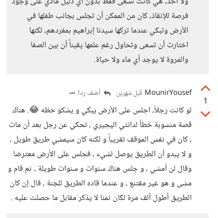
ولا أحد، هي كانت تسعى فقط بدون اي دليل مادي على وجود
فرصة للإنقاذ، كان من الممكن أن تجلس بجانب طفلها في
الأرض وتبكي عندما تركها سيدنا إبراهيم بمفردهم، لكنها
اختارت أن تسعى وتحاول رغم علمها يقيناً أن بين الصفا
والمروة لا يوجد أي ماء ولا حياة.
MounirYousef
أضف ردا
قبل شهرين
1
لو كانت رجلاً، اجلس على الأرض يبكي و يشكو حظه 😂. هناك
قصة منسوبة خطأ لدانتي اليجيري ، تحكي عن رجل بعد أن مات
، كان في نفس الموقف تقريباً و لكنه كان سيمشي طريق طويل ،
و لا يبدو أن الطريق يوصل لشيء ، فجلس على الأرض معترضا
وقال لن أمشي ، و جلس هناك سنوات و سنوات طويلة ، ثم قام و
مشى و هو غير مقتنع ، و عندما قاده الطريق للجنة ، قال إن كان
الطريق أطول ألف مرة لكان ثمنا لا يذكر مقابل ما حصلت عليه .