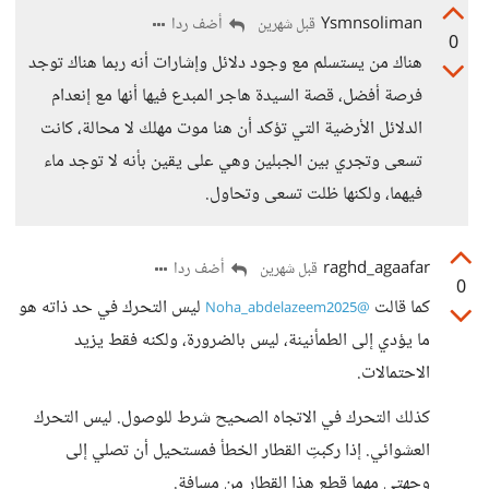
Ysmnsoliman
أضف ردا
قبل شهرين
0
هناك من يستسلم مع وجود دلائل وإشارات أنه ربما هناك توجد
فرصة أفضل، قصة السيدة هاجر المبدع فيها أنها مع إنعدام
الدلائل الأرضية التي تؤكد أن هنا موت مهلك لا محالة، كانت
تسعى وتجري بين الجبلين وهي على يقين بأنه لا توجد ماء
فيهما، ولكنها ظلت تسعى وتحاول.
raghd_agaafar
أضف ردا
قبل شهرين
0
كما قالت
ليس التحرك في حد ذاته هو
@Noha_abdelazeem2025
ما يؤدي إلى الطمأنينة، ليس بالضرورة، ولكنه فقط يزيد
الاحتمالات.
كذلك التحرك في الاتجاه الصحيح شرط للوصول. ليس التحرك
العشوائي. إذا ركبتِ القطار الخطأ فمستحيل أن تصلي إلى
وجهتي مهما قطع هذا القطار من مسافة.