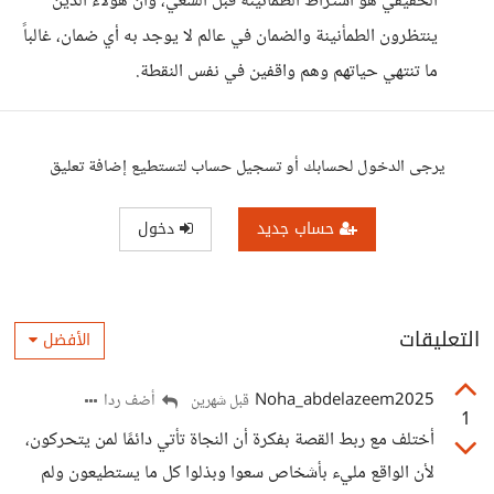
الحقيقي هو اشتراط الطمأنينة قبل السعي، وأن هؤلاء الذين
ينتظرون الطمأنينة والضمان في عالم لا يوجد به أي ضمان، غالباً
ما تنتهي حياتهم وهم واقفين في نفس النقطة.
يرجى الدخول لحسابك أو تسجيل حساب لتستطيع إضافة تعليق
حساب جديد
دخول
التعليقات
الأفضل
Noha_abdelazeem2025
أضف ردا
قبل شهرين
1
أختلف مع ربط القصة بفكرة أن النجاة تأتي دائمًا لمن يتحركون،
لأن الواقع مليء بأشخاص سعوا وبذلوا كل ما يستطيعون ولم