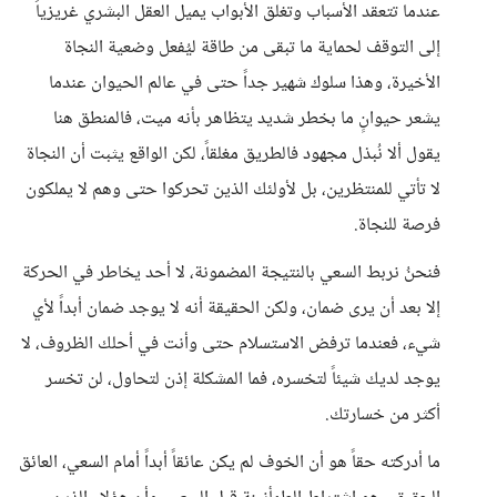
عندما تتعقد الأسباب وتغلق الأبواب يميل العقل البشري غريزياً
إلى التوقف لحماية ما تبقى من طاقة ليُفعل وضعية النجاة
الأخيرة، وهذا سلوك شهير جداً حتى في عالم الحيوان عندما
يشعر حيوانٍ ما بخطر شديد يتظاهر بأنه ميت، فالمنطق هنا
يقول ألا نُبذل مجهود فالطريق مغلقاً، لكن الواقع يثبت أن النجاة
لا تأتي للمنتظرين، بل لأولئك الذين تحركوا حتى وهم لا يملكون
فرصة للنجاة.
فنحنُ نربط السعي بالنتيجة المضمونة، لا أحد يخاطر في الحركة
إلا بعد أن يرى ضمان، ولكن الحقيقة أنه لا يوجد ضمان أبداً لأي
شيء، فعندما ترفض الاستسلام حتى وأنت في أحلك الظروف، لا
يوجد لديك شيئاً لتخسره، فما المشكلة إذن لتحاول، لن تخسر
أكثر من خسارتك.
ما أدركته حقاً هو أن الخوف لم يكن عائقاً أبداً أمام السعي، العائق