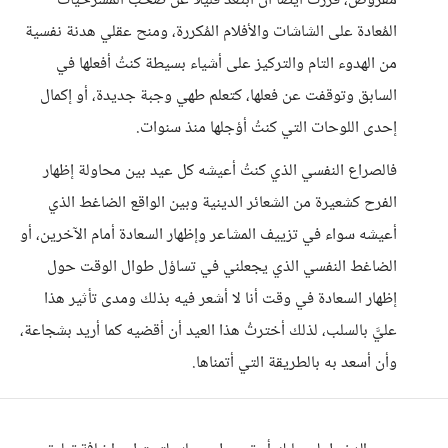
مفروض، قررتُ أيضاً أن ابتعد قليلاً عن صخب المسرحيات
المُعادة على الشاشات والأفلام المُكررة، ومنح عقلي هدنة نفسية
من الهدوء التام والتركيز على أشياء بسيطة كنتُ أفعلها في
السابق وتوقفت عن فعلها، كتعلم طهي وجبة جديدة، أو إكمال
إحدى اللوحات التي كنتُ أؤجلها منذ سنوات.
فالصراع النفسي الذي كنتُ أعيشه كل عيد بين محاولة إظهار
الفرح كشعيرة من الشعائر الدينية وبين الواقع الضاغط الذي
أعيشه سواء في تزييف المشاعر وإظهار السعادة أمام الآخرين، أو
الضاغط النفسي الذي يجعلني في تساؤل طوال الوقت حول
إظهار السعادة في وقت أنا لا أشعر فيه بذلك ومدى تأثير هذا
عليَّ بالسلب، لذلك أخترتُ هذا العيد أن أقضيه كما أريد بشجاعة،
وأن أسعد به بالطريقة التي أتمناها.