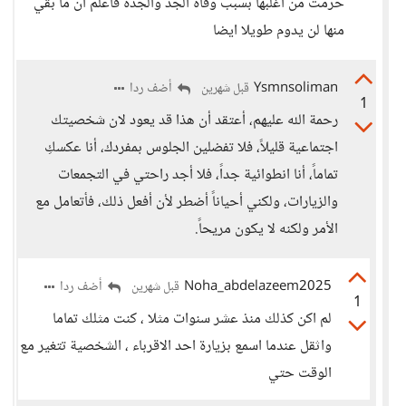
حرمت من اغلبها بسبب وفاة الجد والجدة فاعلم ان ما بقي
منها لن يدوم طويلا ايضا
Ysmnsoliman
أضف ردا
قبل شهرين
1
رحمة الله عليهم، أعتقد أن هذا قد يعود لان شخصيتك
اجتماعية قليلاً، فلا تفضلين الجلوس بمفردك، أنا عكسكِ
تماماً، أنا انطوائية جداً، فلا أجد راحتي في التجمعات
والزيارات، ولكني أحياناً أضطر لأن أفعل ذلك، فأتعامل مع
الأمر ولكنه لا يكون مريحاً.
Noha_abdelazeem2025
أضف ردا
قبل شهرين
1
لم اكن كذلك منذ عشر سنوات مثلا ، كنت مثلك تماما
واثقل عندما اسمع بزيارة احد الاقرباء ، الشخصية تتغير مع
الوقت حتي