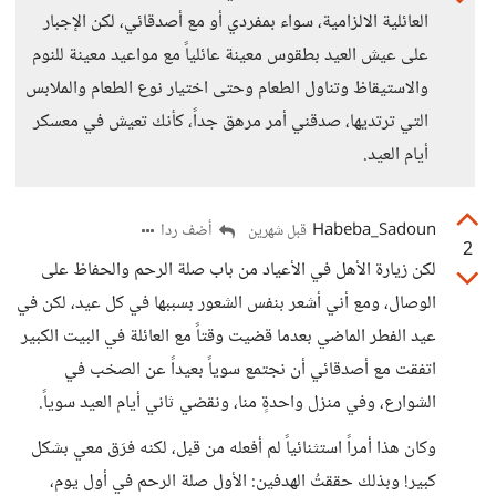
العائلية الالزامية، سواء بمفردي أو مع أصدقائي، لكن الإجبار
على عيش العيد بطقوس معينة عائلياً مع مواعيد معينة للنوم
والاستيقاظ وتناول الطعام وحتى اختيار نوع الطعام والملابس
التي ترتديها، صدقني أمر مرهق جداً، كأنك تعيش في معسكر
أيام العيد.
Habeba_Sadoun
أضف ردا
قبل شهرين
2
لكن زيارة الأهل في الأعياد من باب صلة الرحم والحفاظ على
الوصال، ومع أني أشعر بنفس الشعور بسببها في كل عيد، لكن في
عيد الفطر الماضي بعدما قضيت وقتاً مع العائلة في البيت الكبير
اتفقت مع أصدقائي أن نجتمع سوياً بعيداً عن الصخب في
الشوارع، وفي منزل واحدةٍ منا، ونقضي ثاني أيام العيد سوياً.
وكان هذا أمراً استثنائياً لم أفعله من قبل، لكنه فرَق معي بشكل
كبير! وبذلك حققتُ الهدفين: الأول صلة الرحم في أول يوم،