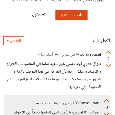
يرجى الدخول لحسابك أو تسجيل حساب لتستطيع إضافة تعليق
حساب جديد
دخول
التعليقات
الأفضل
MounirYousef
أضف ردا
قبل شهرين
2
طوال عمري أجد نفسي غير سعيد تماماً في المناسبات ، الافراح
و الأعياد و هكذا ، ربما لأن الفرحة في هذا الموقف لازمة و
ضرورية ، و ربما يكون هذا هو ما يدفعك لاصطناع الفرحة رغم
الضغوط التي تعيشيها.
Ysmnsoliman
أضف ردا
قبل شهرين
0
صراحة أنا أستمتع بالأعياد التي اقضيها بعيداً عن الأجواء