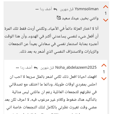
Ysmnsoliman
أضف ردا
قبل شهرين
1
وانتي بخير، عيدك سعيد 🥰
أنا لا اختار العزلة دائماً في الأعياد، ولكنني أردت فقط تلك المرة
أن أفعل شيء لنفسي يساعدني أكثر في الهدوء، وأن هذا الوقت
أعتبره بمثابة استثمار نفسي في سعادتي بعيداً عن التجمعات
والزيارات والاستنزاف النفسي الذي أشعر به بعد ذلك.
Noha_abdelazeem2025
أضف ردا
قبل شهرين
1
افهمك احيانا افعل ذلك لكني اشعر بالملل سريعا لا احب ان
احلس بمفردي اوقات طويلة، ودائما ما اختلف مع تصدقائي
في نظرتهم للتجمعات العائلية رغم ان عائلتي ليس مثالية
بالتأكيد هناك ضغوط وكلام غير مرغوب فيه، لا اعرف لكن بعد
مضي وقت تغيرت نظرتي بالكامل لتلك التجمعات خاصة اني