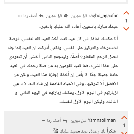
raghd_agaafar
أضف ردا
قبل شهرين
قبل شهرين
1
عيدك مبارك ياسمين، أعاده الله عليكِ بالخير..
أنا عكسك تمامًا. في كل عيد كنت آخذ العيد كله لنفسي، فرصة
للاسترخاء والتركيز على نفسي، ولكني أدركت ان العيد إنما جاء
لنصل الرحم المقطوع أصلًا، وليتجمع الناس. أخشى أن تتعودي
على هذا الشيء، فما كنتِ تقومين به من صلة رحمك في العيد
عادة جميلة جدًا. لا بأس إن أخذنا إجازة هذا العيد، ولكن من
الأفضل ألا تتركيها، وفي الأعياد القادمة إن شاء الله، لا داعي
لزيارتهم في اليوم الأول، يمكنك زيارتهم في اليوم الثاني أو
الثالث، وليكن اليوم الأول لنفسك.
Ysmnsoliman
أضف ردا
قبل شهرين
1
شكراً لكِ رغدة، عيد سعيد عليكِ 🥰