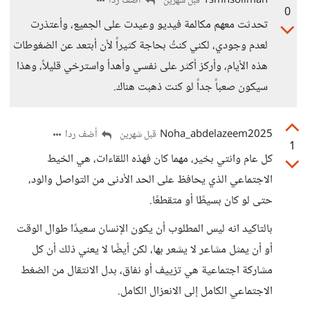
Ysmnsoliman
أضف ردا
قبل شهرين
0
تحدثت معهم مكالمة فيديو وعيدت على الجميع، وأعتذرت
لعدم وجودي، لكني كنتُ بحاجة كثيراً لأن أبتعد عن الضغوطات
هذه الأيام، وأركز أكثر على نفسي وأهدأ واسترخي قليلاً، وهذا
سيكون صعباً جداً لو كنت ذهبت هناك.
Noha_abdelazeem2025
أضف ردا
قبل شهرين
1
كل عام وانتي بخير، مهما كان فهذه اللقاءات، هي الخيط
الاجتماعي الذي يحافظ على الحد الأدنى من التواصل والود،
حتى لو كان بسيطًا أو متقطعًا.
بالتاكيد انه ليس المطلوب أن يكون الإنسان سعيدًا طوال الوقت
أو أن يمثل مشاعر لا يشعر بها، لكن أيضًا لا يعني ذلك أن كل
مشاركة اجتماعية هي تزييف أو نفاق، بدل الانتقال من الضغط
الاجتماعي الكامل إلى الانعزال الكامل.