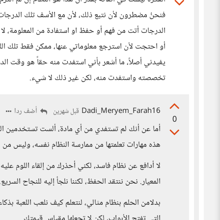
فنحنُ مضطرون لأن نتبع ذلك، لأن مع الأسف تلك الدرجات 
الدرجات أتت من فهم أو حفظ او استفادة من المعلومة، لا 
أو احتجت لأن استرجع معلوماتي عنها، ممكن فقط تلك اللغا
يفيدني أصلاً، ما أشعر بأني استفدت منه حقاً هو وقت ال
تخصصته واستفدت منه، لكن غير ذلك لا شيء.
Dadi_Meryem_Farah16
أضف ردا
قبل شهرين
0
أما عن أنك لم تستفدي من أي مادة، ألست تستخدمين اليوم
هذه مهارات تعلمتها من ممارسة النظام نفسه، وليس من م
لا أدافع عن نظام فاسد، لكني أحذرك من إلقاء اللوم عليه
المعيار. نحن ننتقد الحفظ، لكننا نلجأ إليه للنجاح السريع.
بدلامن الحلم بنظام مثالي، لنتعلم كيف نلعب اللعبة بذك
التي تفتح الأبواب، لكن لا تجعلها مقياس قيمتك.