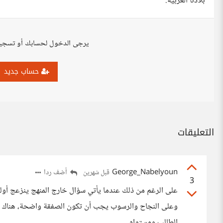
بلادنا العربية.
يرجى الدخول لحسابك أو تسجي
حساب جديد
التعليقات
George_Nabelyoun
أضف ردا
قبل شهرين
3
على الرغم من ذلك عندما يأتي سؤال خارج المنهج ينزعج أولي
وعلى النجاح والرسوب يجب أن تكون الصفقة واضحة، هناك م
الطالب ومستواه.