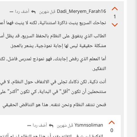
Dadi_Meryem_Farah16
أضف ردا
قبل شهرين
1
نجاحك السريع يثبت ذاكرة استثنائية، لكنه لا يثبت فهما أع
الطالب الذي يتفوق على النظام بالحفظ السريع، قد يظل أسير
مشكلة حقيقية ليس لها إجابة نموذجية، يشعر بالعجز.
أما المعلم الذي رفض إجابتك، فهو نموذج لمدرس فاشل، لكنه 
التفكير.
أنت ذكية، لكن ذكاءك تجلى في الالتفاف حول النظام، لا في
ستتحملين أن تكون "أقل" في البداية، كي تكون "أكثر" على
فنحن ننتقد النظام ونحن نتقنه. هذا هو التناقض الحقيقي
Ysmnsoliman
أضف ردا
قبل شهرين
0
الفكرة ليست في اتقانه بقدر أن هذا هو النظام إن لم أل