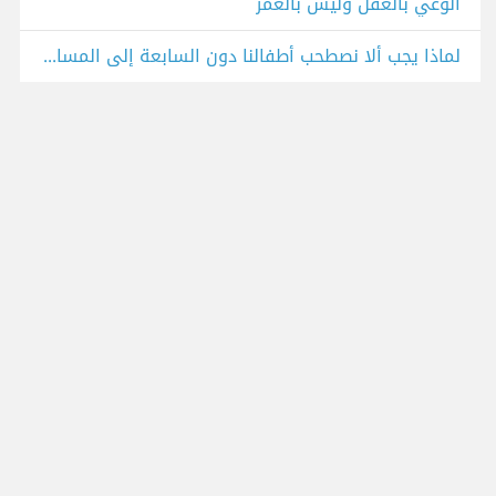
الوعي بالعقل وليس بالعمر
لماذا يجب ألا نصطحب أطفالنا دون السابعة إلى المساجد ؟