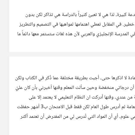
ة كبيرة، لذا هي لا تعبئ كثيراً بالدراسة هي تذاكر لكن بدون
ر. في المقابل تعطي اهتمامها لمواهبها في التصميم والتطريز
في المدرسة الإنجليزي والعربي لأن هذه لغات ستستمر معها دائماً ما
ادة لا اذكرها حتى، أجبت بطريقة مختلفة عما ذُكر في الكتاب ولكن
أن درجاتي منخفضة وحين سألت المعلم وقتها أخبرني بأن كان عليَّ
ن عندي، وقتها أدركت ان النظام التعليمي لا يعتمد إلا على
الحفظ، أحفظ، تنجح، وهذا تماماً ما حدث معي في الثانوية العامة لم أدرس طول العام َلكن فقط قبل الامتحان ب3 أشهر حفظت
الي 94% رغم أني كنتُ علمي علوم، أي أن المواد التي تُدرس لي من المفترض أن تعتمد أكثر