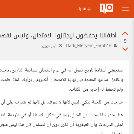
شارك
أطفالنا يحفظون ليجتازوا الامتحان، وليس لفهم
9
Dadi_Meryem_Farah16
قبل شهرين
صديقتي أستاذة تاريخ تقول أنه في يوم امتحان مسابقة التاريخ، دخلت
بالكامل. سألتها المعلمة في نهاية الامتحان: أخبريني برأيك، لماذا قام
ولم تحفظ له إجابة من الكتاب.
خرجت من اللجنة تبكي، ليس لأنها لا تعرف، بل لأنها لم تتدرب على أن 
هنا يجدر بنا البحث عن الخلل، ربما في شكل الأسئلة أو في طريقة الت
أعلى الدرجات وأن العبقرية أن نكرر دون أن نتساءل لأن هذا ليس مجرد 