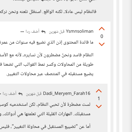
فالنظام ليس عادلا، لكنه الواقع. اسنظل نلعنه ونحن ن
Ysmnsoliman
أضف ردا
قبل شهرين
0
ما فائدة المحتوى إذن الذي نضيع فيه سنوات من عمرنا
النظام فاسد ونحنُ مضطرون لأن نسايره، لأنه مع الأس
طويلة من المحاولات وكسر نمط القوالب التي تضعنا في
يضيع مستقبله في المنتصف عبر محاولات التغيير.
Dadi_Meryem_Farah16
أضف ردا
قبل شهرين
1
لست مضطرة لأن تحبي النظام، لكن استخدميه كوسيل
مستقبلك. المهارات القليلة التي تعلمتها هي أدواتك،
أما عن "تضييع المستقبل في محاولة التغيير"، فليس