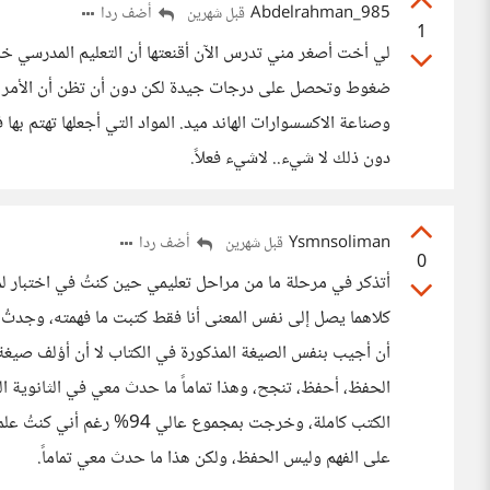
Abdelrahman_985
أضف ردا
قبل شهرين
1
لي أخت أصغر مني تدرس الآن أقنعتها أن التعليم المدرسي خدع
ضغوط وتحصل على درجات جيدة لكن دون أن تظن أن الأمر خطي
وصناعة الاكسسوارات الهاند ميد. المواد التي أجعلها تهتم بها 
دون ذلك لا شيء.. لاشيء فعلاً.
Ysmnsoliman
أضف ردا
قبل شهرين
0
أتذكر في مرحلة ما من مراحل تعليمي حين كنتُ في اختبار لم
كلاهما يصل إلى نفس المعنى أنا فقط كتبت ما فهمته، وجدتُ 
أن أجيب بنفس الصيغة المذكورة في الكتاب لا أن أؤلف صيغة م
الكتب كاملة، وخرجت بمجموع ع
على الفهم وليس الحفظ، ولكن هذا ما حدث معي تماماً.