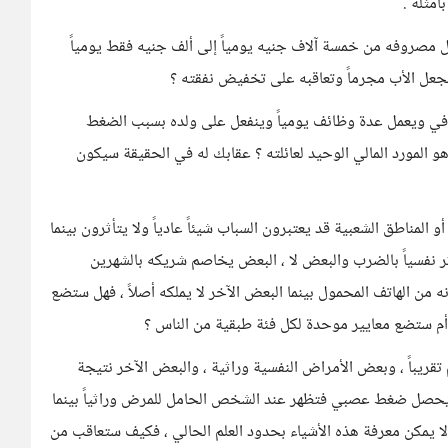
مثلة .
ل مصروفه من خمسة آلاف جنيه يومياً إلى ألف جنيه فقط يومياً
تجعل الأب مجرماً وتعاقبه على تخفيض نفقته ؟
كافي ويعمل عدة وظائف يومياً وينفعل على ولده بسبب الضغط
و المورد المالي الوحيد لعائلته ؟ عقابك له في الحقيقة سيكون
مناطق الشعبية قد يعتبرون السباب شيئاً عادياً ولا يتأثرون بينما
ثر نفسياً بالضرب والبعض لا ، البعض يخاصم شريكه بالشهرين
ن الهاتف المحمول بينما البعض الآخر لا يملكه أصلاً ، فهل ستضع
 أم ستضع معايير موحدة لكل فئة طبقية من الناس ؟
 حوالي 15% من سكان العالم تقريباً ، وبعض الأمراض النفسية وراثية ، والبعض الآخر نتيجة
 يحصل ضغط عصبي فتظهر عند الشخص الحامل للمرض وراثياً بينما
ا يمكن معرفة هذه الأشياء بحدود العلم الحالي ، فكيف ستعاقب من