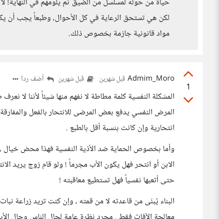
حياة من حوله لمسلسل من الضيق ثم يلومهم في النهاية!
لكن هي تستحق الرعاية في كل الأحوال، وطبعاً يجب أن يك
مواد قانونية جازمة بخصوص ذلك.
Admim_Moro
أضف ردا
قبل شهرين
قبل شهرين
1
المشكلة النفسية كلمة مطاطة لا نفهم منها شيئاً لأننا لا نع
المرض النفسي يدفع بعض المرضى للانتحار بالفعل والمفارقة
انتحارية وإن كانت بنسبة أقل بالطبع .
وأما بخصوص الحماية ضد الأذية النفسية فهذا محض خيال ، ل
الابن أو انتحر فهل يكون الأب مجرماً ! ولو قام زوج يريد ال
حتى أتعبها نفسياً فهل تستطيع معاقبته !
البناء يُبنَى من قاعدته لا من قمته ، وإن كنت تريد زراعة نبا
معالجة الآفات فقط . مجرد نظرة عامة لحال الناس وحال الأبناء