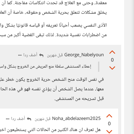
معقدة، وحتى مع العلاج قد تحدث انتكاسات مفاجئة. كما أن
يخلق مشكلات تتعلق بحرية الشخص وحقوقه، خاصة أن العلاج 
الأذى النفسي يصعب أحيانًا تعريفه أو قياسه قانونيًا بشكل وا
من اضطرابات نفسية شديدة. لذلك تبقى القضية أكبر من سب
George_Nabelyoun
أضف ردا
قبل شهرين
0
إعطاء المستشفى سلطة منع المريض من الخروج بشكل واس
في نفس الوقت منح الشخص حرية الخروج يكون خطر على حي
معها، عندما يصل الشخص أن يؤذي نفسه فهو في هذه الحالة
قبل تسريحه من المستشفى.
Noha_abdelazeem2025
أضف ردا
قبل شهرين
0
هل تعرف ان هناك الكثير من الحالات التي يستطيعون اخراج