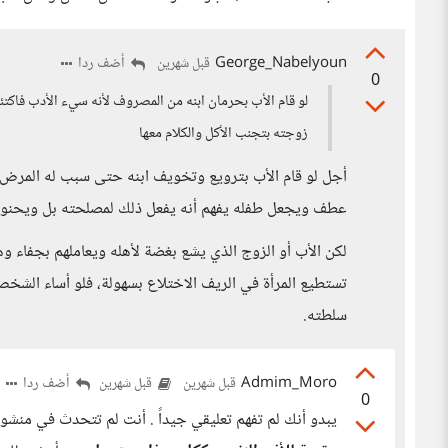
George_Nabelyoun
أضف ردا
قبل شهرين
0
لو قام الأب بحرمان ابنه من المصروف لأنه سيء الأدب فاكتئب 
زوجته بتجنب الأكل والكلام معها
أجل لو قام الأب بترويع وتخويف ابنه حتى سبب له المرض
عطف ويجعل طفله يفهم أنه يفعل ذلك لمصلحته بل ويحنو 
لكن الأب أو الزوج الذي يشع بغضة لأهله ويعاملهم بجفاء وه
تستطيع المرأة في الريف الاختلاع بسهولة، فلو أساء الشخ
سلطته.
Admim_Moro
أضف ردا
قبل شهرين
قبل شهرين
0
يبدو أنك لم تفهم تعليقي جيداً . أنت لم تتحدث في من