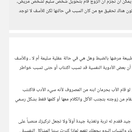
 لا يمكن أن نجزم أن الزوج قام بتحويل شخص سليم لشخص مريض،
ون هناك تحقيق مع من كان السبب في حالتها لكن للأسف لا توجد
رف طبيعة مرضها بالضبط وهل هي في حالة عقلية سليمة أم لا ، وللأسف
 أن بعض الأدوية النفسية قد تسبب اكتئاب أو حتى تسبب خواطر
و قام الأب بحرمان ابنه من المصروف لأنه سيء الأدب فاكتئب
انتقام من زوجته بتجنب الأكل والكلام معها أو كلمها فقط بشكل رسمي
ت جيد فقدم له تربة وتغذية جيدة أولاً ولا تجعل تركيزك منصباً على
 والشباب اليوم يجعلك تفهم لماذا كثرت بيننا المشاكل النفسية .