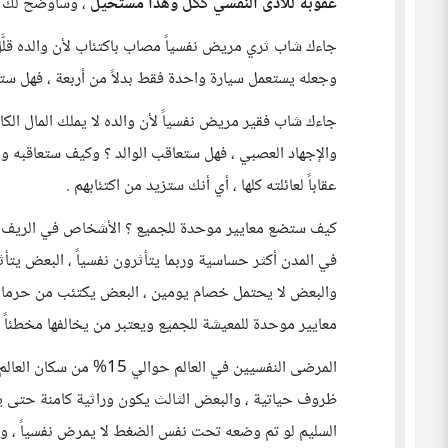
عقوبة للأذى النفسي ككل وهذا مستحيل
، وسأوضح لك بأ
جاءك شاب ثري مريض نفسياً مصاب باكتئاب لأن والده قلَّ
وجعله يستعمل سيارة واحدة فقط بدلاً من أربعة ، فهل س
جاءك شاب فقير مريض نفسياً لأن والده لا يملك المال ال
والإجهاد العصبي ، فهل ستعاقب الوالد ؟ وكيف ستعاقبه وه
عقاباً لعائلته كلها ، أي أنك ستزيد من اكتئابهم .
كيف ستضع معايير موحدة للجميع ؟ الأشخاص في الريف أو ال
في المدن أكثر حساسية وربما يتأثرون نفسياً ، البعض يتأ
والبعض لا يحتمل خصام يومين ، البعض يكتئب من حرمانه م
معايير موحدة للمعيشة للجميع ويعتبر من يخالفها مخطئاً
المرضى النفسيين في العالم
ظروف حياتية ، والبعض الثالث يكون وراثية كامنة حتى
السليم لو تم وضعه تحت نفس الضغط لا يمرض نفسياً ، ول