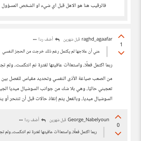
فالرقيب هنا هو الاهل قبل اي شيء او الشخص المسؤول ع
raghd_agaafar
أضف ردا
قبل شهرين
1
عني أن علاجها لم يكتمل رغم ذلك خرجت من الحجز النفسي
ربما اكتمل فعلًا، واستعا\ت عافيتها لفترة ثم انتكست، ولم تج
من الصعب صياغة الأذى النفسي وتحديد مقياس للفصل بين ما
تعجبني حاليًا، وهي بلا شك من جوانب السوشيال ميديا الجي
السوشيال ميديا، وبالفعل يتم إنقاذ حالات قبل أن تنتحر أو ين
George_Nabelyoun
أضف ردا
قبل شهرين
0
ربما اكتمل فعلًا، واستعا\ت عافيتها لفترة ثم انتكست، ولم تج