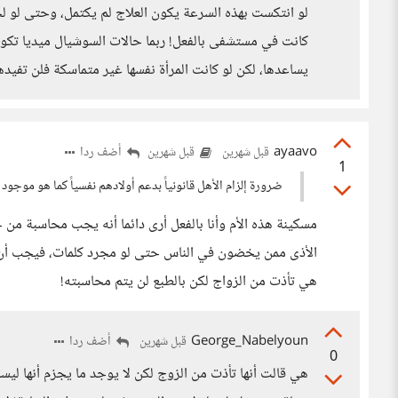
لو انتكست بهذه السرعة يكون العلاج لم يكتمل، وحتى لو ل
كانت في مستشفى بالفعل! ربما حالات السوشيال ميديا تكون 
يساعدها، لكن لو كانت المرأة نفسها غير متماسكة فلن تفيده
ayaavo
أضف ردا
قبل شهرين
قبل شهرين
1
ضرورة إلزام الأهل قانونياً بدعم أولادهم نفسياً كما هو موجود ب
مسكينة هذه الأم وأنا بالفعل أرى دائما أنه يجب محاسبة 
الأذى ممن يخضون في الناس حتى لو مجرد كلمات، فيجب أن ي
هي تأذت من الزواج لكن بالطبع لن يتم محاسبته!
George_Nabelyoun
أضف ردا
قبل شهرين
0
هي قالت أنها تأذت من الزوج لكن لا يوجد ما يجزم أنه