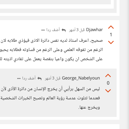
Djawhar
أضف ردا
قبل 3 أشهر
1
صحيح، اعرف استاذ لديه نفس دائرة الاذى فيؤذي طلابه لان اس
الرغم من تفوقه العلمي وعلى الرغم من قساوته فطلابه يحب
على الشخص ان يكون واعيا بنقصة يعمل على تفادي اذيته للغ
George_Nabelyoun
أضف ردا
قبل 3 أشهر
0
ليس من السهل برأيي أن يخرج الإنسان من دائرة الأذى لأن
فعندما تتلوث عدسة رؤية العالم وتصبح الخبرات الشخصية ب
ويخرج عنها.