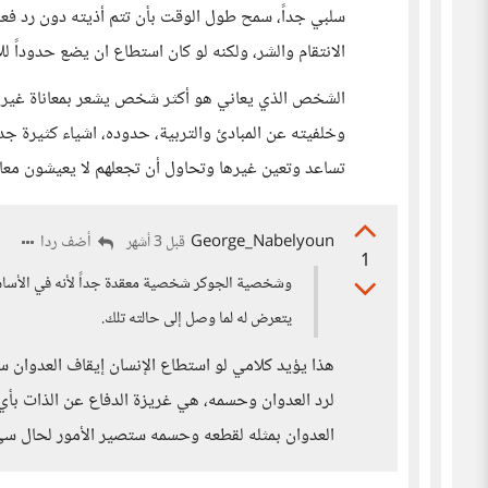
سلبي جداً، سمح طول الوقت بأن تتم أذيته دون رد فعل 
الانتقام والشر، ولكنه لو كان استطاع ان يضع حدوداً ل
الشخص الذي يعاني هو أكثر شخص يشعر بمعاناة غيره ول
وخلفيته عن المبادئ والتربية، حدوده، اشياء كثيرة جدا
تساعد وتعين غيرها وتحاول أن تجعلهم لا يعيشون معا
George_Nabelyoun
أضف ردا
قبل 3 أشهر
1
وشخصية الجوكر شخصية معقدة جداً لأنه في الأساس
يتعرض له لما وصل إلى حالته تلك.
هذا يؤيد كلامي لو استطاع الإنسان إيقاف العدوان سي
لرد العدوان وحسمه، هي غريزة الدفاع عن الذات بأي 
العدوان بمثله لقطعه وحسمه ستصير الأمور لحال سي