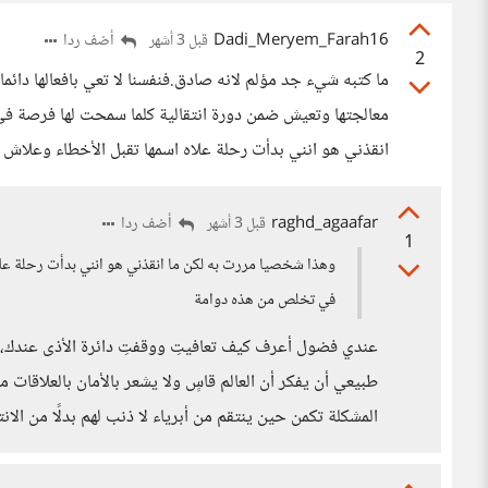
Dadi_Meryem_Farah16
أضف ردا
قبل 3 أشهر
2
ما كتبه شيء جد مؤلم لانه صادق.فنفسنا لا تعي بافعالها دائما 
معالجتها وتعيش ضمن دورة انتقالية كلما سمحت لها فرصة ف
انقذني هو انني بدأت رحلة علاه اسمها تقبل الأخطاء وعلا
raghd_agaafar
أضف ردا
قبل 3 أشهر
1
وهذا شخصيا مررت به لكن ما انقذني هو انني بدأت رحلة عل
في تخلص من هذه دوامة
عندي فضول أعرف كيف تعافيتِ ووقفتِ دائرة الأذى عندك، 
طبيعي أن يفكر أن العالم قاسٍ ولا يشعر بالأمان بالعلاقات م
المشكلة تكمن حين ينتقم من أبرياء لا ذنب لهم بدلًا من ال