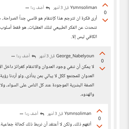
Ysmnsoliman
أضف ردا
قبل 3 أشهر
0
أرى فكرة ان تترجم هذا كإنتقام هو قاسي جداً الصراحة، 
نتحدث عن الفكر الطبيعي لتلك العقليات، هو فقط أسلوب 
الكافي ليس إلا.
George_Nabelyoun
أضف ردا
قبل 3 أشهر
0
لا يمكن أن ننفي وجود العدوان والانتقام كغرائز داخل ال
العدوان للمجتمع ككل لا يبالي بمن يتأذى، ولو أردنا 
الصفة البشرية الموجودة عند كل الناس على السواء، ولا
والهدوء.
Ysmnsoliman
أضف ردا
قبل 3 أشهر
0
أتفهم ذلك، ولكن لا أعتقد أن نربط ذلك كحالة جماع