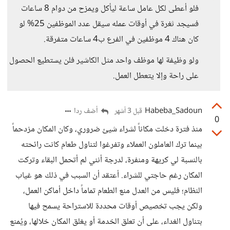
فلو أعطى لكل عامل ساعة ليأكل ويمزح من دوام 8 ساعات
فسيجد ثغرة في أوقات عمله سيقل عدد الموظفين 25% لو
كان هناك 4 موظفين في الفرع ب4 ساعات متفرقة.
ولو وظيفة لها موظف واحد مثل الكاشير فلن يستطيع الحصول
على راحة وإلا يتعطل العمل.
Habeba_Sadoun
أضف ردا
قبل 3 أشهر
0
منذ فترة دخلت مكاناً لشراء شيئ ضروري، وكان المكان مزدحماً
بينما ترك العاملون العملاء وتفرغوا لتناول طعام كانت رائحته
بالنسبة لي كريهة ومنفرة، لدرجة أنني لم أتحمل البقاء وتركت
المكان رغم حاجتي للشراء. أعتقد أن السبب في ذلك هو غياب
النظام؛ فليس من العدل منع الطعام تماماً داخل أماكن العمل،
ولكن يجب تخصيص أوقات محددة للاستراحة يسمح فيها
بتناول الغداء، على أن تعلق الخدمة أو يغلق المكان خلالها، ويُمنع