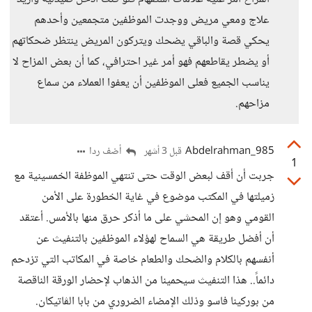
علاج ومعي مريض ووجدت الموظفين متجمعين وأحدهم
يحكي قصة والباقي يضحك ويتركون المريض ينتظر ضحكاتهم
أو يضطر يقاطعهم فهو أمر غير احترافي، كما أن بعض المزاح لا
يناسب الجميع فعلى الموظفين أن يعفوا العملاء من سماع
مزاحهم.
Abdelrahman_985
أضف ردا
قبل 3 أشهر
1
جربت أن أقف لبعض الوقت حتى تنتهي الموظفة الخمسينية مع
زميلتها في المكتب موضوع في غاية الخطورة على الأمن
القومي وهو إن المحشي على ما أذكر حرق منها بالأمس. أعتقد
أن أفضل طريقة هي السماح لهؤلاء الموظفين بالتنفيث عن
أنفسهم بالكلام والضحك والطعام خاصة في المكاتب التي تزدحم
دائماً.. هذا التنفيث سيحمينا من الذهاب لإحضار الورقة الناقصة
من بوركينا فاسو وذلك الإمضاء الضروري من بابا الڤاتيكان.