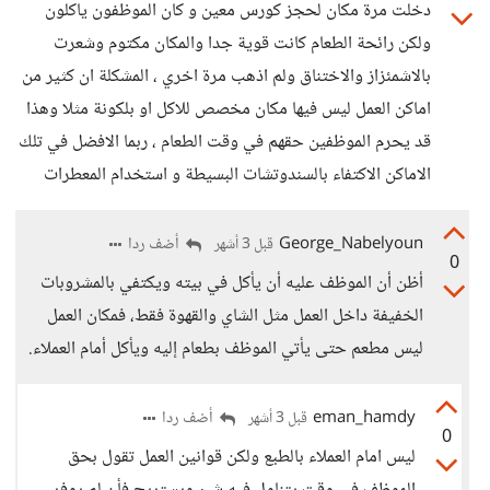
دخلت مرة مكان لحجز كورس معين و كان الموظفون ياكلون
ولكن رائحة الطعام كانت قوية جدا والمكان مكتوم وشعرت
بالاشمئزاز والاختناق ولم اذهب مرة اخري ، المشكلة ان كثير من
اماكن العمل ليس فيها مكان مخصص للاكل او بلكونة مثلا وهذا
قد يحرم الموظفين حقهم في وقت الطعام ، ربما الافضل في تلك
الاماكن الاكتفاء بالسندوتشات البسيطة و استخدام المعطرات
George_Nabelyoun
أضف ردا
قبل 3 أشهر
0
أظن أن الموظف عليه أن يأكل في بيته ويكتفي بالمشروبات
الخفيفة داخل العمل مثل الشاي والقهوة فقط، فمكان العمل
ليس مطعم حتى يأتي الموظف بطعام إليه ويأكل أمام العملاء.
eman_hamdy
أضف ردا
قبل 3 أشهر
0
ليس امام العملاء بالطبع ولكن قوانين العمل تقول بحق