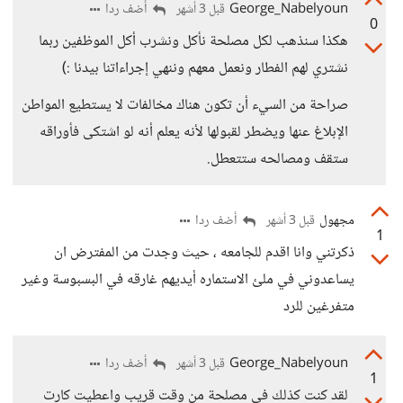
George_Nabelyoun
أضف ردا
قبل 3 أشهر
0
هكذا سنذهب لكل مصلحة نأكل ونشرب أكل الموظفين ربما
نشتري لهم الفطار ونعمل معهم وننهي إجراءاتنا بيدنا :)
صراحة من السيء أن تكون هناك مخالفات لا يستطيع المواطن
الإبلاغ عنها ويضطر لقبولها لأنه يعلم أنه لو اشتكى فأوراقه
ستقف ومصالحه ستتعطل.
مجهول
أضف ردا
قبل 3 أشهر
1
ذكرتني وانا اقدم للجامعه ، حيث وجدت من المفترض ان
يساعدوني في ملئ الاستماره أيديهم غارقه في البسبوسة وغير
متفرغين للرد
George_Nabelyoun
أضف ردا
قبل 3 أشهر
1
لقد كنت كذلك في مصلحة من وقت قريب واعطيت كارت