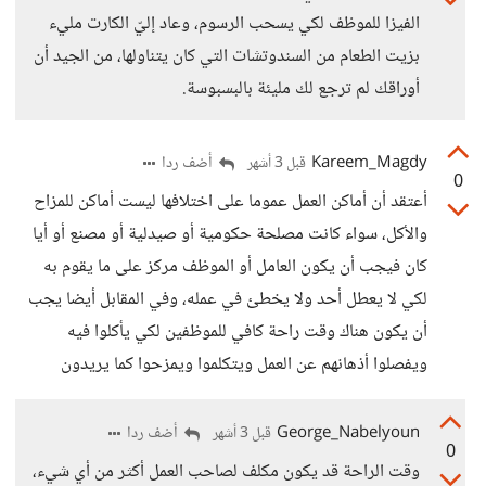
الفيزا للموظف لكي يسحب الرسوم، وعاد إليّ الكارت مليء
بزيت الطعام من السندوتشات التي كان يتناولها، من الجيد أن
أوراقك لم ترجع لك مليئة بالبسبوسة.
Kareem_Magdy
أضف ردا
قبل 3 أشهر
0
أعتقد أن أماكن العمل عموما على اختلافها ليست أماكن للمزاح
والأكل، سواء كانت مصلحة حكومية أو صيدلية أو مصنع أو أيا
كان فيجب أن يكون العامل أو الموظف مركز على ما يقوم به
لكي لا يعطل أحد ولا يخطئ في عمله، وفي المقابل أيضا يجب
أن يكون هناك وقت راحة كافي للموظفين لكي يأكلوا فيه
ويفصلوا أذهانهم عن العمل ويتكلموا ويمزحوا كما يريدون
George_Nabelyoun
أضف ردا
قبل 3 أشهر
0
وقت الراحة قد يكون مكلف لصاحب العمل أكثر من أي شيء،