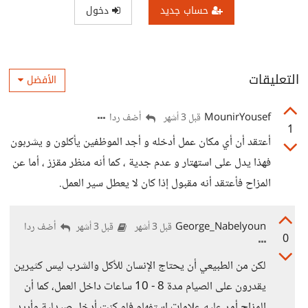
حساب جديد
دخول
التعليقات
الأفضل
MounirYousef
أضف ردا
قبل 3 أشهر
1
أعتقد أن أي مكان عمل أدخله و أجد الموظفين يأكلون و يشربون
فهذا يدل على استهتار و عدم جدية ، كما أنه منظر مقزز ، أما عن
المزاح فأعتقد أنه مقبول إذا كان لا يعطل سير العمل.
George_Nabelyoun
أضف ردا
قبل 3 أشهر
قبل 3 أشهر
0
لكن من الطبيعي أن يحتاج الإنسان للأكل والشرب ليس كثيرين
يقدرون على الصيام مدة 8 - 10 ساعات داخل العمل، كما أن
المزاح أمر عليه علامات استفهام فلو كنت أدخل صيدلية وأريد