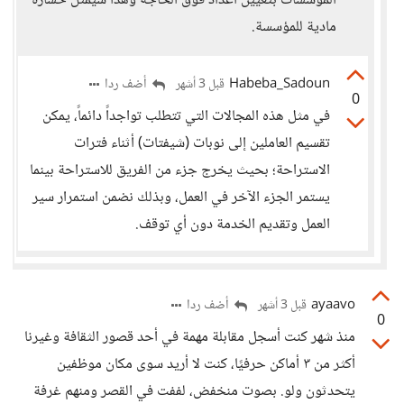
المؤسسات بتعيين أعداد فوق الحاجة وهذا سيمثل خسارة
مادية للمؤسسة.
Habeba_Sadoun
أضف ردا
قبل 3 أشهر
0
في مثل هذه المجالات التي تتطلب تواجداً دائماً، يمكن
تقسيم العاملين إلى نوبات (شيفتات) أثناء فترات
الاستراحة؛ بحيث يخرج جزء من الفريق للاستراحة بينما
يستمر الجزء الآخر في العمل، وبذلك نضمن استمرار سير
العمل وتقديم الخدمة دون أي توقف.
ayaavo
أضف ردا
قبل 3 أشهر
0
منذ شهر كنت أسجل مقابلة مهمة في أحد قصور الثقافة وغيرنا
أكثر من ٣ أماكن حرفيًا، كنت لا أريد سوى مكان موظفين
يتحدثون ولو. بصوت منخفض، لففت في القصر ومنهم غرفة