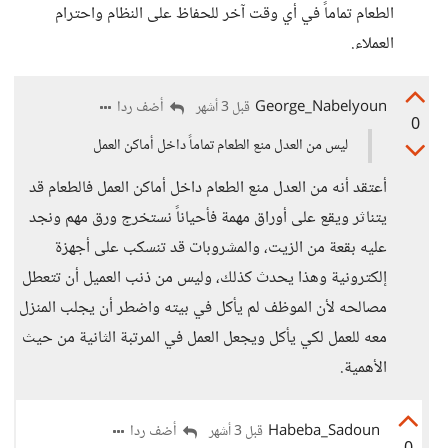
الطعام تماماً في أي وقت آخر للحفاظ على النظام واحترام
العملاء.
George_Nabelyoun
أضف ردا
قبل 3 أشهر
0
ليس من العدل منع الطعام تماماً داخل أماكن العمل
أعتقد أنه من العدل منع الطعام داخل أماكن العمل فالطعام قد
يتناثر ويقع على أوراق مهمة فأحياناً نستخرج ورق مهم ونجد
عليه بقعة من الزيت، والمشروبات قد تنسكب على أجهزة
إلكترونية وهذا يحدث كذلك، وليس من ذنب العميل أن تتعطل
مصالحه لأن الموظف لم يأكل في بيته واضطر أن يجلب المنزل
معه للعمل لكي يأكل ويجعل العمل في المرتبة الثانية من حيث
الأهمية.
Habeba_Sadoun
أضف ردا
قبل 3 أشهر