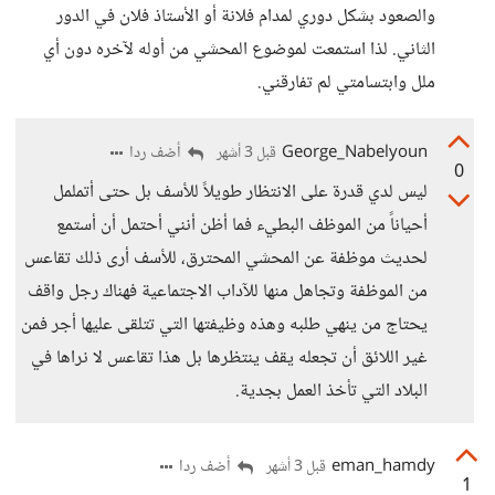
والصعود بشكل دوري لمدام فلانة أو الأستاذ فلان في الدور
الثاني. لذا استمعت لموضوع المحشي من أوله لآخره دون أي
ملل وابتسامتي لم تفارقني.
George_Nabelyoun
أضف ردا
قبل 3 أشهر
0
ليس لدي قدرة على الانتظار طويلاً للأسف بل حتى أتململ
أحياناً من الموظف البطيء فما أظن أنني أحتمل أن أستمع
لحديث موظفة عن المحشي المحترق، للأسف أرى ذلك تقاعس
من الموظفة وتجاهل منها للآداب الاجتماعية فهناك رجل واقف
يحتاج من ينهي طلبه وهذه وظيفتها التي تتلقى عليها أجر فمن
غير اللائق أن تجعله يقف ينتظرها بل هذا تقاعس لا نراها في
البلاد التي تأخذ العمل بجدية.
eman_hamdy
أضف ردا
قبل 3 أشهر
1