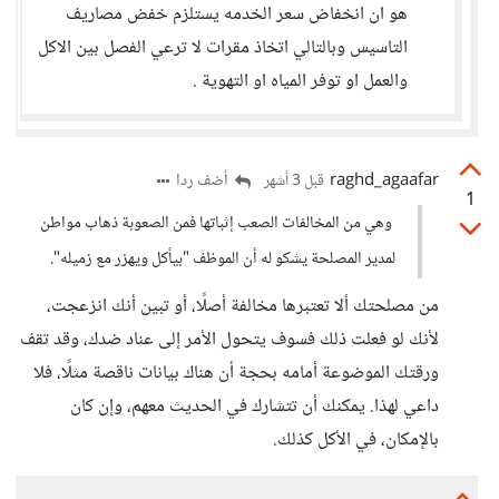
هو ان انخفاض سعر الخدمه يستلزم خفض مصاريف
التاسيس وبالتالي اتخاذ مقرات لا ترعي الفصل بين الاكل
والعمل او توفر المياه او التهوية .
raghd_agaafar
أضف ردا
قبل 3 أشهر
1
وهي من المخالفات الصعب إثباتها فمن الصعوبة ذهاب مواطن
لمدير المصلحة يشكو له أن الموظف "بيأكل ويهزر مع زميله".
من مصلحتك ألا تعتبرها مخالفة أصلًا، أو تبين أنك انزعجت،
لأنك لو فعلت ذلك فسوف يتحول الأمر إلى عناد ضدك، وقد تقف
ورقتك الموضوعة أمامه بحجة أن هناك بيانات ناقصة مثلًا، فلا
داعي لهذا. يمكنك أن تتشارك في الحديث معهم، وإن كان
بالإمكان، في الأكل كذلك.