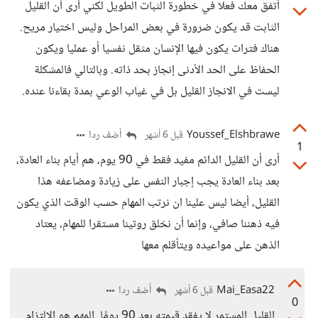
أتفق معك فعلا في خطورة الثبات الطويل لكني أرى أن القليل
الثابت قد يكون ضرورة في بعض المراحل وليس اختيار مريح.
هناك فترات يكون فيها الإنسان مثقل نفسيا أو عمليا ويكون
الحفاظ على الحد الأدنى إنجاز بحد ذاته. وبالتالي فالمشكلة
ليست في الانجاز القليل بل في غياب الوعي بمدة بقاءنا عنده.
Youssef_Elshbrawe
أضف ردا
قبل 6 أشهر
1
أرى أن القليل الدائم مفيد فقط في 90 يوم، هم أيام بناء العادة،
بعد بناء العادة يجب إجبار النفس على زيادة ومضاعفه هذا
القليل، أيضا ليس علينا ان نرتب المهام حسب الوقت الذي يكون
فيه ذهننا صافي، وإنما أن نخلق روتينا مستقرا للمهام، يعتاد
الذهن على مواعيده ويتأقلم معها
Mai_Easa22
أضف ردا
قبل 6 أشهر
0
القليل المستمر لا يفقد قيمته بعد 90 يومًا. المهم هو الالتزام