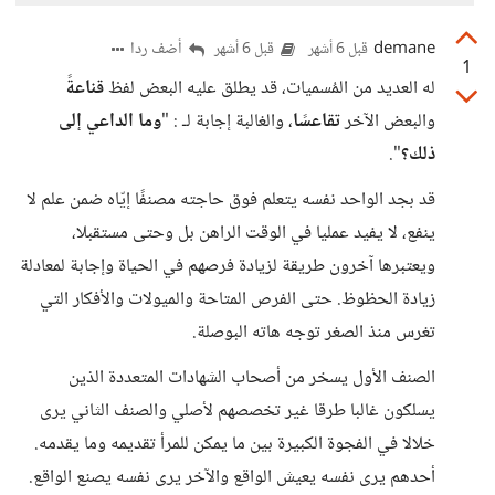
demane
أضف ردا
قبل 6 أشهر
قبل 6 أشهر
1
له العديد من المُسميات، قد يطلق عليه البعض لفظ
قناعةً
والبعض الآخر
تقاعسًا
، والغالبة إجابة لـ : "
وما الداعي إلى
ذلك؟
".
قد بجد الواحد نفسه يتعلم فوق حاجته مصنفًا إيّاه ضمن علم لا
ينفع، لا يفيد عمليا في الوقت الراهن بل وحتى مستقبلا،
ويعتبرها آخرون طريقة لزيادة فرصهم في الحياة وإجابة لمعادلة
زيادة الحظوظ. حتى الفرص المتاحة والميولات والأفكار التي
تغرس منذ الصغر توجه هاته البوصلة.
الصنف الأول يسخر من أصحاب الشهادات المتعددة الذين
يسلكون غالبا طرقا غير تخصصهم لأصلي والصنف الثاني يرى
خلالا في الفجوة الكبيرة بين ما يمكن للمرأ تقديمه وما يقدمه.
أحدهم يرى نفسه يعيش الواقع والآخر يرى نفسه يصنع الواقع.