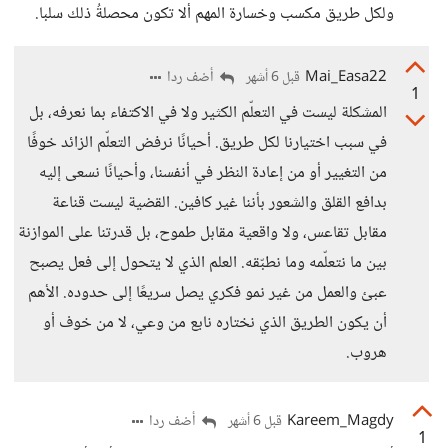
ولكل طريق مكسب وخسارة المهم ألا تكون محصلةُ ذلك سلبا.
Mai_Easa22
أضف ردا
قبل 6 أشهر
1
المشكلة ليست في التعلّم الكثير ولا في الاكتفاء بما نعرفه، بل
في سبب اختيارنا لكل طريق. أحيانًا نرفض التعلّم الزائد خوفًا
من التغيير أو من إعادة النظر في أنفسنا، وأحيانًا نسعى إليه
بدافع القلق والشعور بأننا غير كافين. القضية ليست قناعة
مقابل تقاعس، ولا واقعية مقابل طموح، بل قدرتنا على الموازنة
بين ما نتعلّمه وما نطبّقه. العلم الذي لا يتحول إلى فعل يصبح
عبئ والعمل من غير نمو فكري يصل سريعًا إلى حدوده. الأهم
أن يكون الطريق الذي نختاره نابع من وعي، لا من خوف أو
هروب.
Kareem_Magdy
أضف ردا
قبل 6 أشهر
1