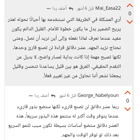
Mai_Easa22
أضف ردا
قبل 6 أشهر
0
أري المشكلة في الطريقة التي نستخدمه بها أحيانًا نحوله لعذر
يريح الضمير بدل ما يكون خطوة للأمام. القليل الدائم يكون
مفيد عندما نعرف لماذا نفعله وإلى أين نريد أن نصل، ومتى
نحتاج نزيد الجهد. عشر دقائق قراءة لن تصنع قارئ وحدها،
لكنها تصبح مهمة إذا كانت بداية لمسار واضح، لا بديل عن
التقدم الحقيقي. الفرق هو بين قليل يساعدنا نتحسن وقليل
يجعلنا نشعر أننا نحاول من غير تغيير فعلاً.
George_Nabelyoun
أضف ردا
قبل 6 أشهر
0
ربما عشر دقائق لن تصنع قارىء لكنها ستضع بذور قارىء
عندما يتوفر وقت أكثر له ستنمو هذه البذور سريعاً، هذه
العشر دقائق ستضع أساسات بسيطة تكون سبب للنمو السريع
بعد ذلك لو توفر الوقت والجهد.