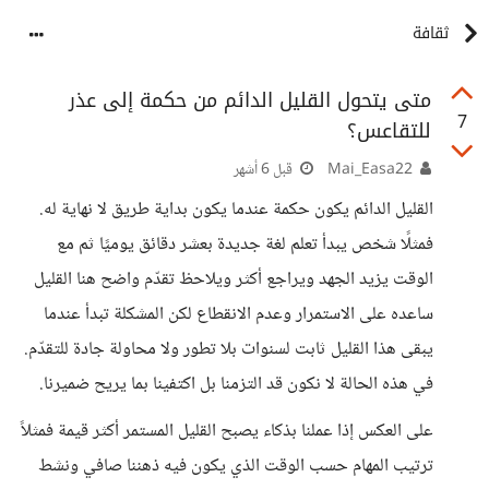
ثقافة
متى يتحول القليل الدائم من حكمة إلى عذر
7
للتقاعس؟
Mai_Easa22
قبل 6 أشهر
القليل الدائم يكون حكمة عندما يكون بداية طريق لا نهاية له.
فمثلًا شخص يبدأ تعلم لغة جديدة بعشر دقائق يوميًا ثم مع
الوقت يزيد الجهد ويراجع أكثر ويلاحظ تقدّم واضح هنا القليل
ساعده على الاستمرار وعدم الانقطاع لكن المشكلة تبدأ عندما
يبقى هذا القليل ثابت لسنوات بلا تطور ولا محاولة جادة للتقدّم.
في هذه الحالة لا نكون قد التزمنا بل اكتفينا بما يريح ضميرنا.
على العكس إذا عملنا بذكاء يصبح القليل المستمر أكثر قيمة فمثلاً
ترتيب المهام حسب الوقت الذي يكون فيه ذهننا صافي ونشط