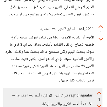
ما زال الوقت لم يفت .. الاحتواء لا يعني الرضا عن الخطأ، كما أن
الحزم لا يعني التخلي. التربية ليست رد فعل غاضب، بل فعل
مسؤول طويل النفس، يُصلح ولا يكسر، ويُقوّم دون أن يطرد.
ahmed_2011
أضف ردا
قبل 7 أشهر
1
الأبوه أو القياده الامومه ايضا هي قياده لمركب ضخم بأزرع
ضعيفه تحتاج ان تقاد القياده بأسلوب وماذا بعد اي لا نرى ما
سوف يحدث اليوم ولكن نستنتج ما قد يحدث غدا ولذلك الطرد
والأمور القاسيه سوف تؤدي لما هو اسوء بكثير فمهما ساءت
الأمور فلا مناص من التريث عند الثوره لتكون ثوره محدده
المخاطر وليست ثوره بلا عقل فترمي السمكه ف البحر لأنك
ترمي بالعائله كلها حينها .
raghd_agaafar
أضف ردا
قبل 7 أشهر
قبل 7 أشهر
1
للأسف أ. أحمد لنكون واقعيين أيضًا،