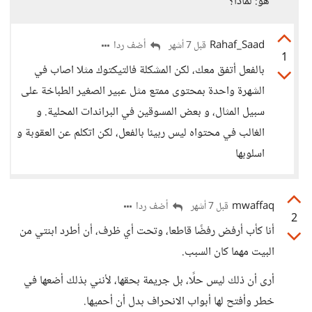
هو: لماذا؟
Rahaf_Saad
أضف ردا
قبل 7 أشهر
1
بالفعل أتفق معك، لكن المشكلة فالتيكتوك مثلا اصاب في
الشهرة واحدة بمحتوى ممتع مثل عبير الصغير الطباخة على
سبيل المثال، و بعض المسوقين في البراندات المحلية. و
الغالب في محتواه ليس ربيئا بالفعل، لكن اتكلم عن العقوبة و
اسلوبها
mwaffaq
أضف ردا
قبل 7 أشهر
2
أنا كأب أرفض رفضًا قاطعا، وتحت أي ظرف، أن أطرد ابنتي من
البيت مهما كان السبب.
أرى أن ذلك ليس حلًا، بل جريمة بحقها، لأنني بذلك أضعها في
خطر وأفتح لها أبواب الانحراف بدل أن أحميها.