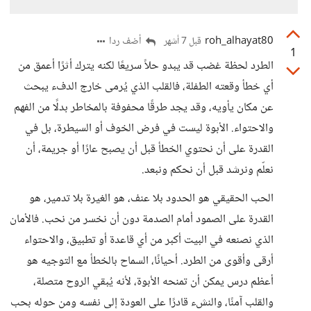
roh_alhayat80
أضف ردا
قبل 7 أشهر
1
الطرد لحظة غضب قد يبدو حلاً سريعًا لكنه يترك أثرًا أعمق من
أي خطأ وقعته الطفلة، فالقلب الذي يُرمى خارج الدفء يبحث
عن مكان يأويه، وقد يجد طرقًا محفوفة بالمخاطر بدلًا من الفهم
والاحتواء. الأبوة ليست في فرض الخوف أو السيطرة، بل في
القدرة على أن نحتوي الخطأ قبل أن يصبح عارًا أو جريمة، أن
نعلّم ونرشد قبل أن نحكم ونبعد.
الحب الحقيقي هو الحدود بلا عنف، هو الغيرة بلا تدمير، هو
القدرة على الصمود أمام الصدمة دون أن نخسر من نحب. فالأمان
الذي نصنعه في البيت أكبر من أي قاعدة أو تطبيق، والاحتواء
أرقى وأقوى من الطرد. أحيانًا، السماح بالخطأ مع التوجيه هو
أعظم درس يمكن أن تمنحه الأبوة، لأنه يُبقي الروح متصلة،
والقلب آمنًا، والنشء قادرًا على العودة إلى نفسه ومن حوله بحب