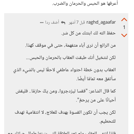
أعرفها هو الحبس والحرمان والضرب.
raghd_agaafar
أضف ردا
قبل 7 أشهر
1
حفظ الله لك ابنتك من كل شر.
من الرائع أن نرى آباء متفهمة، حتى في موقف كهذا.
لكن لنتخيل أنك طبقت العقاب بالحرمان والحبس...
العقاب بدون خطة احتواء عاطفي لاحقًا ليس بالشيء الذي
سأتفق معه تمامًا أيضًا.
كما قال الشاعر: "فقسا ليزدجروا، ومن يكُ حازمًا.. فليقسُ
أحيانًا على من يرحمُ".
لكن يجب أن تكون القسوة بهدف للعلاج، لا انتقامية تهدف
للتحطيم.
فإذا انتهى العقاب ولم تعد العلاقة التي بنيتها طوال حياتك مع