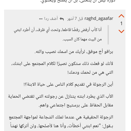
دوره ليس أن يتخلى، بل أن يصلح ويحتوي.
raghd_agaafar
أضف ردا
قبل 7 أشهر
1
أنا كأب أرفض رفضًا قاطعا، وتحت أي ظرف، أن أطرد ابنتي
من البيت مهما كان السبب.
برافو أخ موفق، لرأيك من اسمك نصيب والله.
لأنك لو فعلت ذلك ستكون نصيرًا لكلام المجتمع على ابنتك،
التي هي من لحمك ودمك!
أين الرجولة في تقديم كلام الناس على حياة الابنة؟!
الأب الذي يطرد ابنته يتنازل عن رجولته التي تقتضي الحماية
مقابل الحفاظ على برستيج اجتماعي واهم.
الرجولة الحقيقية هي عندما تملك الشجاعة لمواجهة المجتمع
بـقول: "نعم ابنتي أخطأت، وأنا هنا لأصلحها، ولن أتركها نهشاً