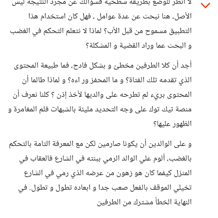
لا أنظر للوضع بطريقة سطحية فسؤالك عن مجرد النتيجة ليس
الأصل، هنا نبحث عن عدة عوامل ، فهل كان استخدام هذا
التطبيق مسموح من قبل الأب؟ لماذا لا نتعلم التحكم في الغضب
و البحث عما وراد القضية و المشكلة؟
أجد أن كلا الطرفين مخطئ و بشكل فادح، فما طبيعة المحتوى
الذي تقدمه تلك الفتاة؟ و ما المحفز ور اءه؟ و لماذا طالما أن
المحتوى بريء لم تطرحه على والديها لأخذ إذن ؟ كلنا نعرف أن
منصة تيك توك على وجه التحديد مليئة بالشبهات فلم المغامرة و
الظهور عليها؟
و على الوالدين أن يكونا صارمين لكن مع المعرفة التامة بالتحكم
بالغضب، ألوم علي الوالد الرمي ببنته في الشارع فالعقاب في
المنزل كيفما كان هو زهون من عرضه الذي رمي في الشارع
تخيلي الموقف بالفعل صعب جدا و ابعاده تطول و تطول. في
النهاية الخطأ مشترك من الطرفين