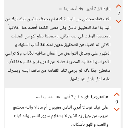
kjhj
أضف ردا
قبل 7 أشهر
2
الأب فعلا مخطئ من البداية لأنه لم يحذف تطبيق تيك توك من
البداية! هذ التطبيق فاشل بكل معنى الكلمة أقصد هنا أخلاقياً
ومضيعة للوقت في غير طائل. وجميعنا نعلم كم من الفتيات
اللاتي تم اقتيادهن للتحقيق معهن لمخالفة آداب السلوك و
الظهور على وسائل التواصل من أعمال منافية للآداب ولا تراعي
الأعرف و التقاليد المصرية فضلا عن العربية. ولذلك، هذا الأب
مخطئ جدًا لأنه لم يرمي تلك القمامة من هاتف ابنته ويشرف
عليه أول بأول هو وامها.
raghd_agaafar
أضف ردا
قبل 7 أشهر
0
على تيك توك لا أدري الناس مغيبون أم ماذا؟ والله مجتمع
غريب من جيل زد الذين لا يشغلهم سوى اللبس والماكياج
واللعب واللهو بأشكاله.