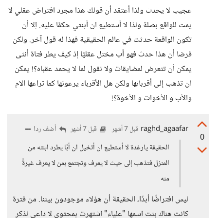
عجيب لا يحدث ولذا أعتقد أن قولك هذا مجرد افتراض عقلي لا
يمت للواقع بصلة ولذا لا أستطيع ان أبنتي حكمًا عليه. إلا أن
تكون الواقعة حدثت في عالم الحقيقية فهذا له قول آخر. ولكن
فرضا أن هذا حدث فهو أب مختل عقليًا إذ كيف يطر فتاة أنثى
يمكن أن تتعرض لمضايقات ولا نقول لما لا يحمد عقباه؟! يمكن
ان تذهب إلى أقربائها ولكن هل الأقرباء يرعونها كما تراعها الام
والأب و الأخوات و الأخوة؟!
raghd_agaafar
أضف ردا
قبل 7 أشهر
قبل 7 أشهر
0
الحقيقة يارغدة لا أستطيع ان أتخيل ان أبًا يطرد ابنته من
المنزل فتذهب إلى حيث لا يعرف وتجتمع بمن لا يعرف غيرةً
منه
ليس افتراضًا أبدًا، الحقيقة أن هؤلاء موجودون بيننا. من فترة
كانت هناك بنت اسمها "علياء" اشتهرت بمحتوى لا داعي لذكر