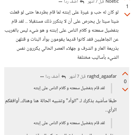
Noetic
أضف ردا
قبل 7 أشهر
1
لو كان له حب و غيرة على إبنته لما قام بطردها حتى لو فعلت
شيئا سيئا بل يحرص على أن لا يتكرر ذلك مستقبلا .. لقد قام
بتفضيل سمعته و كلام الناس على إبنته و هو شيء ليس بالغريب
عن الجاهليين فقد كانوا قديما يقومون بوأد البنات و قتلهن
بذريعة العار و الشرف و جهلاء العصر الحالي يكررون نفس
الشيء بأساليب مختلفة
raghd_agaafar
أضف ردا
قبل 7 أشهر
0
لقد قام بتفضيل سمعته و كلام الناس على إبنته
طبعًا سأشيد بذكرك لـ "الوأد" وتشبيه الحالة هنا وهناك، أوافقكم
الرأي..
لقد قام بتفضيل سمعته و كلام الناس على إبنته