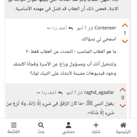
الابنة، فمعنى ذلك أن العقاب قد فشل في مهمته الأساسية.
Conteneer
أضف ردا
قبل 7 أشهر
1
اسمحي لي بسؤالك
ما هو العقاب المناسب - اتحدث عن العقاب فقط -؟
ولنتخيل أنك أب ومسؤول وراع عن الأسرة وفجأة اكتشف
وجود فيديوهات مشينة لأبنتك على التيك توك؟
raghd_agaafar
أضف ردا
قبل 7 أشهر
0
يقول النبي ﷺ: «مَا كَانَ الرِّفْقُ فِي شَيْءٍ إِلَّا زَانَهُ، وَلَا نُزِعَ مِنْ
شَيْءٍ إِلَّا شَانَهُ».
كنت لأفكر في شيء غير الضرب.
الرئيسية
شارك
حسابي
بحث
القائمة