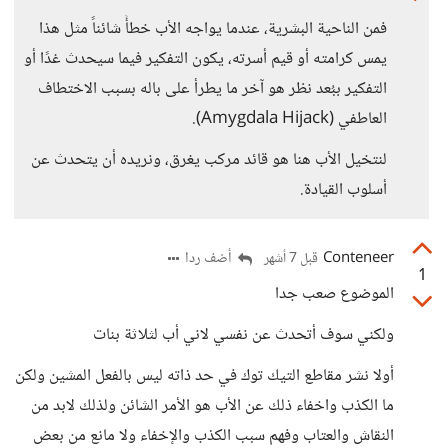
فمن الناحية البشرية، عندما يواجه الأب خطأً شائناً مثل هذا
يمس كرامته أو قيم أسرته، يكون التفكير فيما سيحدث غدًا أو
التفكير ببُعد نظر هو آخر ما يطرأ على باله بسبب الاختطاف
العاطفي (Amygdala Hijack).
لنتخيل الأب هنا هو قائد مركب يغرق، ونريده أن يتحدث عن
أسلوب القيادة.
Conteneer
أضف ردا
قبل 7 أشهر
1
الموضوع صعب جدا
ولكني سوف أتحدث عن نفسي لاني أب لثلاثة بنات
أولا نشر مقاطع التيك توك في حد ذاته ليس بالفعل المشين ولكن
ما الكذب واخفاء ذلك عن الأب هو الأمر الشائن ولذلك لابد من
النقاش والعتاب وفهم سبب الكذب والإخفاء ولا مانع من بعض