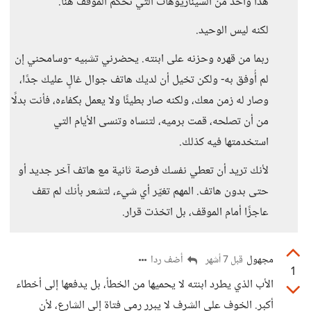
هذا واحد من السيناريوهات التي تحكم الموقف هنا.
لكنه ليس الوحيد.
ربما من قهره وحزنه على ابنته. يحضرني تشبيه -وسامحني إن
لم أُوفق به- ولكن تخيل أن لديك هاتف جوال غالٍ عليك جدًا،
وصار له زمن معك، ولكنه صار بطيئًا ولا يعمل بكفاءه، فأنت بدلًا
من أن تصلحه، قمت برميه، لتنساه وتنسى الأيام التي
استخدمتها فيه كذلك.
لأنك تريد أن تعطي نفسك فرصة ثانية مع هاتف آخر جديد أو
حتى بدون هاتف. المهم تغيّر أي شيء، لتشعر بأنك لم تقف
عاجزًا أمام الموقف، بل اتخذت قرار.
مجهول
أضف ردا
قبل 7 أشهر
1
الأب الذي يطرد ابنته لا يحميها من الخطأ، بل يدفعها إلى أخطاء
أكبر. الخوف على الشرف لا يبرر رمي فتاة إلى الشارع، لأن