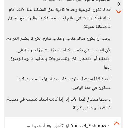
0
قد لا تكون التوعية وحدها كافية لحل المشكلة هنا. لأنك أمام
حالة فعلًا توغلت في عالم آخر بعدما فكرت وقررت مع نفسها،
فالمشكلة عميقة!
يجب أن يكون هناك عقاب، وعقاب صارم، لكن لا يكسر الكرامة.
لأن العقاب الذي يكسر الكرامة سيوّلد شعورًا بالرغبة في
الانتقام أو الانتحار، إلخ. وتلك درجات بالتأكيد لا نود الوصول
إليها.
الفتاة إذا أهينت أو طُردت فلن يعد لديها ما تخسره، لأنها
ستكون في قمة اليأس.
وحينها سنقول لهذا الأب إنه إذا كانت ابنتك تسببت في مصيبة،
فانت تسببت في كارثة.
Youssef_Elshbrawe
أضف ردا
قبل 7 أشهر