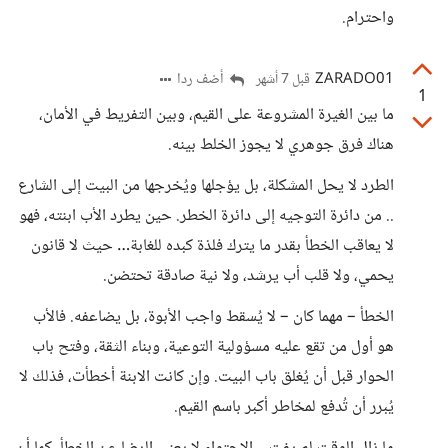
واحترام.
ZARADO01
أضف ردا
قبل 7 أشهر
1
ما بين الغيرة المشروعة على القيم، وبين التفريط في الأمان،
هناك فرق جوهري لا يجوز الخلط بينه.
الطرد لا يحل المشكلة، بل يؤجلها ويُخرجها من البيت إلى الشارع
.. من دائرة التوجيه إلى دائرة الخطر. حين يطرد الأب ابنته، فهو
لا يعاقب الخطأ بقدر ما يترك فلذة كبده للغابة… حيث لا قانون
يحمي، ولا قلب أب يرشد، ولا نية صادقة تحتضن.
الخطأ – مهما كان – لا يُسقط واجب الأبوة، بل يضاعفه. فالأب
هو أول من تقع عليه مسؤولية التوعية، وبناء الثقة، وفتح باب
الحوار قبل أن يُغلق باب البيت. وإن كانت الابنة أخطأت، فذلك لا
يُبرر أن تُدفع لمخاطر أكبر باسم القيم.