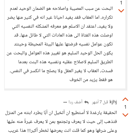
1
البحث عن سبب المصيبة واصلاحه هو الضمان الوحيد لعدم
تكراره، اما العقاب فقد يفيد احيانا غير انه في كثير منها يضر
ولا يفيد، اعتقد ان الاسلم هو معرفه المشكله النفسيه التي
اوصلت هذه الفتاة الى هذه العادات التي لا طائل منها، قد
تكون عوامل نفسيه فرضتها عليها البيئة المحيطة وحينئد
يكون الحل الوحيد السليم هو تغيير هذه العوامل والبحث عن
الطريق السليم لاصلاح عقليه ونفسيه هذه البنت بعدما
فسدت، العقاب لا يغير العقل ولا يصلح ما انكسر في النفس،
هو فقط يزيد من الخوف
kjhj
أضف ردا
قبل 7 أشهر
1
الحقيقة يارغدة لا أستطيع ان أتخيل ان أبًا يطرد ابنته من المنزل
فتذهب إلى حيث لا يعرف وتجتمع بمن لا يعرف غيرةً منه عليها
وعلى شرفها وهو كما قلت انت يعرضها لخطر أكبر!!! هذا غريب