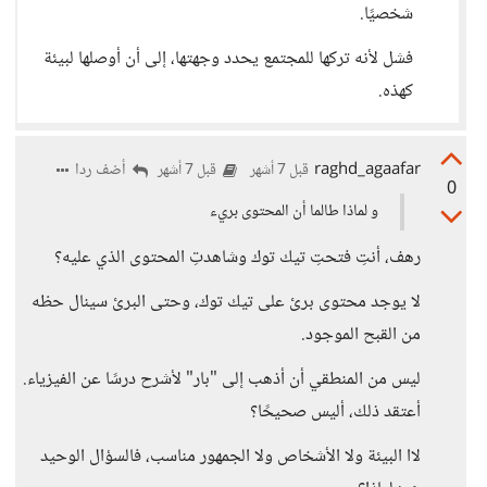
شخصيًا.
فشل لأنه تركها للمجتمع يحدد وجهتها، إلى أن أوصلها لبيئة
كهذه.
raghd_agaafar
أضف ردا
قبل 7 أشهر
قبل 7 أشهر
0
و لماذا طالما أن المحتوى بريء
رهف، أنتِ فتحتِ تيك توك وشاهدتِ المحتوى الذي عليه؟
لا يوجد محتوى برئ على تيك توك، وحتى البرئ سينال حظه
من القبح الموجود.
ليس من المنطقي أن أذهب إلى "بار" لأشرح درسًا عن الفيزياء.
أعتقد ذلك، أليس صحيحًا؟
لاا البيئة ولا الأشخاص ولا الجمهور مناسب، فالسؤال الوحيد