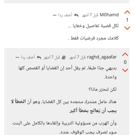
M0hamd
أضف ردا
قبل 7 أشهر
1
لكل قضية تفاصيل وخفايا ...
كلامك مجرد فرضيات فقط .
raghd_agaafar
أضف ردا
قبل 7 أشهر
قبل 7 أشهر
0
بديهي جدًا طبعًا، لم يقل أحد إن القضايا أو القصص كلها
واحدة.
لكن لنحزر ماذا؟
هناك عامل مشترك ستجده بين كل القضايا، وهو أنّ
الخطأ لا
يجب أن يُعالج بخطأ أكبر
.
وأن الهرب من مسؤولية التربية وإلقاءها بالكامل على البنت
سوء تصرف يجب الوقوف عنده.