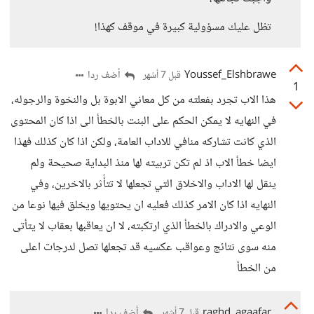
تظل عليك مسؤولية كبيرة في موقف كهذا!
Youssef_Elshbrawe
أضف ردا
قبل 7 أشهر
1
هذا الاب تجرد بفعلته من كل معاني الابوة بل والنخوة والرجوله،
في النهايه لا يمكن الحكم على البنت بالخطأ الى اذا كان المحتوى
الذي كانت تشاركه منافي للاداب العامة، ولكن اذا كان كذلك فهذا
ايضا خطأ الاب اذ لم تكن تربيته لها منذ البداية صحيحة ولم
ينقل لها الاداب والاخلاق التي تجعلها لا تتأُثر بالاخرين، وفي
النهايه اذا كان الامر كذلك فعليه ان يحتويها ويخلق فيها نوعا من
الوعي والادراك بالخطأ الذي ارتكبته، لا ان يعاقبها بعقاب لا يتأتى
منه سوى نتائج وعواقب عكسيه قد تجعلها تصل لدرجات اعلى
من الخطأ
raghd_agaafar
أضف ردا
قبل 7 أشهر