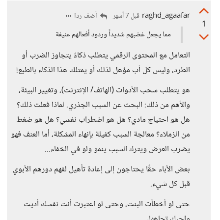
raghd_agaafar
أضف ردا
قبل 7 أشهر
1
مما يجعل غضبهم شديداً وردود أفعالهم عنيفة
التعامل مع المحتوى الرقمي يتطلب ذكاءً يتجاوز الضرب أو
الطرد، وليس كل أب مؤهل لذلك أو يمتلك هذا الذكاء بالطبع!
هو يتطلب سحب الأدوات (الهاتف/ الإنترنت)، وتغيير البيئة،
والأهم من ذلك: البحث عن السبب الجذري. لماذا فعلت ذلك؟
هل هو احتياج مادي؟ هل هو اضطراب نفسي؟ هل هو ضغط
من الزملاء؟ معالجة السبب كفيلة بإنهاء المشكلة، أما العنف فهو
يضرب العرض ويترك السبب ينمو ولو في الخفاء...
بعض الآباء حقًا يحتاجون إلى إعادة تأهيل لفهم دورهم الأبوي
قبل كل شيء.
حتى لو أخطأت البنت، وحتى لو اعتبرت أنت نفسك أديت
واجبك تجاهها،