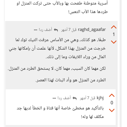
أسرية متوطنة طفحت بها وبالأب حتى تركت المنزل او
طردها هذا الأب التعسِ!
raghd_agaafar
أضف ردا
قبل 7 أشهر
1
طبعًا، هو كذلك، وهي من الأساس عرفت التيك توك لما
خرجت من المنزل بهذا الشكل، لأنها علمت أن بإمكانها جني
المال من وراء اللايفات وما إلى ذلك.
لكن مهما كان السبب، مهما كان، لا يستحق الطرد من المنزل.
الطرد من المنزل هو وأد البنات لهذا العصر.
kjhj
أضف ردا
قبل 7 أشهر
0
بالتأكيد هو مخطئ خاصة أنها فتاة و الخطأ لديها جد
مكلف لها وله!