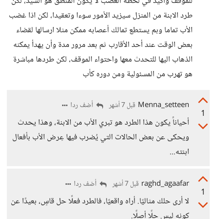
للموقف واكيد في لحظة الغضب لا يكون المنطق هو السيد، لكن
طرد الابنة من المنزل سيزيد الأمور سوءا وتعقيدا، لكن اذا غضب
الأب تماما وبم يستطع تمالك أعصابه ممكن مثلا ارسالها لقضاء
بعض الوقت عند أحد الأقارب ثم بعد مرور مدة وأن يهدأ يمكنه
الذهاب اليها للتحدث معها واحتواء الموقف، لكن طردها مباشرة
هو تهرب من المسئولية ومن دوره كأب
Menna_setteen
أضف ردا
قبل 7 أشهر
1
أحياناً يكون هذا الطرد هو تبري الأب من الابنة، وهذا يحدث
ويحكى عن بعض الحالات التي يُضرب فيها عِرض الأب بأفعال
ابنته...
raghd_agaafar
أضف ردا
قبل 7 أشهر
1
لا أرى حلك مثاليًا. أراه واقعيًا، فالطرد فعلًا حل قاسٍ، بعيدًا عن
كونه ليس حلًا أصلًا.