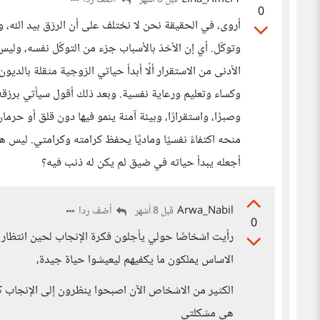
Lina_Amer1
أضف ردا
قبل 8 أشهر
0
أروى، في الحقيقة نحن لا نختلف على أن الرزق بيد الله، 
وتوكّل. أي إن الأخذ بالأسباب جزء من التوكّل نفسه، وليس من
الأدنى من الاستقرار ألّا أبدأ حياتي الزوجية مثقلة بالدي
وكساء وتعليم ورعاية نفسية. وبعد ذلك أقول سيأتي برزقه. ن
وصبرًا، واستقرارًا، وبيئة آمنة ينمو فيها دون قلق أو حرمان
منحه اكتفاءً نفسيًا وماديًا يحفظ كرامته وكرامتي. ليس هذا
أجعله يبدأ حياته في ضيق لم يكن له ذنب فيه؟
Arwa_Nabil
أضف ردا
قبل 8 أشهر
0
رأيت اشخاصًا حولي يأجلون فكرة الإنجاب لحين انتظار ا
الاساس يملكون ما يكفيهم ليعيشوا حياة جيدة،
الكثير من الاشخاص الآن اصبحوا ينظرون إلى الإنجاب كأ
هي مشكلتي