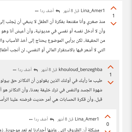
Lina_Amer1
أضف ردا
قبل 8 أشهر
1
منذ صغري وأنا مقتنعة بفكرة أن الطفل لا ينبغي أن يُجلب إلى 
وأن لا أدخل نفسه أو نفسي في مديونية، وأن أعيش أنا وهو 
من الحقيقة، لكن برأيي الموضوع يحتاج إلى أخذ الأسباب والع
التي لا أشعر فيها بالاستقرار المالي أو النفسي، لن أنجب أطفا
khouloud_benzeghba
أضف ردا
قبل 8 أشهر
1
طيب ما رأيك في أولئك الذين يقولون أن التكاثر حق بيولوجي
شهوة الجسد والنفس في ترك خليفة بعدنا، وأن التكاثر هو أم
قبل، وأن قكرة الحسابات هي أمر حديث فرضته علينا الرأس
Lina_Amer1
أضف ردا
قبل 8 أشهر
0
مشكلة أن الظروف التي عاشها أجدادنا لم تعد موجودة. زما