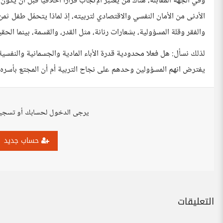
وفي الجهة المقابلة، هناك من يعتبر الإنجاب قرارا أخلاقيا قبل أن يكون
الأدنى من الأمان النفسي والاقتصادي لتربيته، إذ لماذا يتحمّل طفل ثم
والفقر وقلة المسؤولية، بشعارات رنانة، مثل القدر، والقسمة، بينما الح
لذلك نسأل: هل فعلا محدودية قدرة الأباء المادية والجسمانية والنفسي
يفترض انهم المسؤولين وحدهم على نجاح التربية أم أن المجتع بأسره
يرجى الدخول لحسابك أو تسجي
حساب جديد
التعليقات