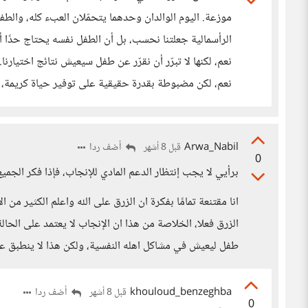
موزعة. اليوم الوالدان وحدهما يتحمّلان العبء كله، والط
الرأسمالية جعلتنا نحسب، بل أن الطفل نفسه يحتاج حدًا أدن
نعم، لكنها لا تبرّر أن نقرّر عن طفل سيعيش نتائج اختيارنا
نعم، لكن مضبوطة بقدرة حقيقية على توفير حياة كريمة، 
Arwa_Nabil
أضف ردا
قبل 8 أشهر
0
برأيي لا يجب إنتظار الدعم المادي للإنجاب، فإذا فكر ال
انا مقتنعة تمامًا بفكرة ان الزرق على الله واعلم الكثير 
الزرق فعلا، الخلاصة من هذا ان الإنجاب لا يعتمد على الحال
طفل ليعيش في مشاكل اهله النفسية، ولكن هذا لا ينطبق عل
khouloud_benzeghba
أضف ردا
قبل 8 أشهر
0