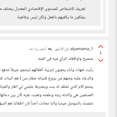
تعريف الاشخاص للمستوى الإقتصادي المعتدل يختلف من
يملكون ما يكفيهم بالفعل ولكن ليس برفاهية
alyamama_1
أضف ردا
قبل 8 أشهر
1
صحيح واوافقك الرأي ميه في المئه .
رأيت امهات واباء يتعبون لتربية أطفالهم لينتجو جيبلاً تنتفع
والدعاء عليه ومنهم من يزوج فتياته صغار سن ( هم البنات لل
يشتم الام الذي تخلف له بنت ويخبرها جلبتي لي العار والعياذ
المسلمين هي والدته ربته وعلمته وتعبت عليه كان بين دعائها 
نتمسك بالسوشل ميديا وأننا نحادث أحداً لان اطفالنا هم السؤا