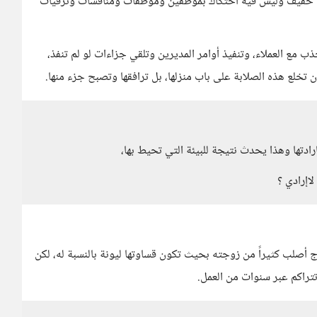
زلي خفيف وليس فيه احتكاك بموظفين وموظفات ومنافسات وترقيات
 مع العملاء، وتنفيذ أوامر المديرين وتلقي جزاءات لو لم تنفذ،
 تخلع هذه الصلابة على باب منزلها، بل ترافقها وتصبح جزء منها.
ادتها وهذا يحدث نتيجة للبيئة التي تحيط بها،
اإرادي ؟
زوج أصلب كثيراً من زوجته بحيث تكون قساوتها ليونة بالنسبة له، لكن
تتراكم عبر سنوات من العمل.