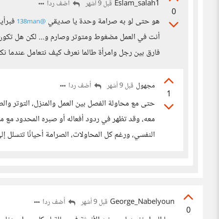
Eslam_salah1
أضف ردا
قبل 9 أشهر
0
هو حتى لو به صرامة وحدة يا صديقي
فبرأيي
@138man
أنت في العمل مضغوط ومتوتر وصارم و... لكن هل تكون كذ
فارق بين رجل وامرأة طالما نعرف كيف نتعامل عندما نك
مجهول
أضف ردا
قبل 9 أشهر
1
حتى مع محاولة الفصل بين العمل والمنزل، التوتر وال
معه، وقد تظهر في ردود أفعاله أو صبره المحدود مع من
النفسي، ورغم كل المحاولات، الصرامة أحيانًا تتسلل إ
George_Nabelyoun
أضف ردا
قبل 9 أشهر
0