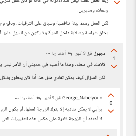
ربما العمل نفسه ليس ضد الأنوثة في حالة لو كان عمل من
وعملاء ومديرين.
لكن العمل وسط بيئة تنافسية وسباق على الترقيات، ودفع وجذب
يخلق شراسة وصلابة داخل المرأة ولا يكون من السهل عليها أن
مجهول
أضف ردا
قبل 9 أشهر
1
كلامك في محله، وهذا ما أعنيه في حديثي أن الأمر ليس بإر
لكن السؤال كيف يمكن تفادي مثل هذا أذا كان يتطور بشكل ل
George_Nabelyoun
أضف ردا
قبل 9 أشهر
0
برأيي لا يمكن تفاديه إلا بترك الزوجة لعملها، أو يكون ال
لا أعتقد أن الزوجة قادرة على عكس هذه التغييرات التي 