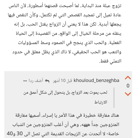
تزوج عبلة منذ البداية، لما أصبحت قصتهما أسطورة، لأن الناس
عادة تميل إلى تمجيد القصص التي لم تكتمل، وكأن النقص فيها
يجعلها أبدية. لكن هذا لا يعني أن الزواج يقتل الحب، بل إنه
ينقله من مرحلة الخيال إلى الواقع، من القصيدة إلى الحياة
الفعلية. والحب الذي ينجح في الصمود وسط المسؤوليات
والتعب هو الحب الحقيقي، لا ذاك الذي يظل معلق في حدود
التمنّي فقط.
khouloud_benzeghba
أضف ردا
قبل 10 أشهر
0
لحب يموت بعد الزواج، بل يتحول إلى شكل أعمق من
الارتباط
هناك مفارقة خطيرة في هذا الأمر يا إسراء، أسميها مفارقة
المتزوجين جداً هههه، وهي أن أغلب المتزوجين من الشباب
خاصة- لا أتحدث عن الزيجات القديمة التي تصل الى 30 و40