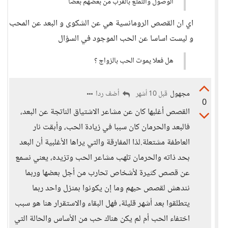
الوصول والتمتع بالقرب من بعضهم بعضاً
اي ان القصص الرومانسية هي عن الشكوى و البعد عن المحب
و ليست اساسا عن الحب الموجود في السؤال
هل فعلا يموت الحب بالزواج ؟
مجهول
أضف ردا
قبل 10 أشهر
0
القصص أغلبها كان عن مشاعر الاشتياق الناتجة عن البعد،
فالبعد والحرمان كان سببا في زيادة الحب، وأبقت نار
العاطفة مشتعلة.لذا المفارقة والتي يراها الأغلبية أن البعد
بحد ذاته والحرمان تلهب مشاعر الحب وتزيده، يعني نسمع
عن قصص كثيرة لأشخاص تحارب من أجل بعضها وربما
نندهش لقصص حبهم وما إن يكونوا بمنزل واحد ربما
يتطلقوا بعد أشهر قليلة، فهل البقاء والاستقرار هنا هو سبب
اختفاء الحب أم لم يكن هناك حب من الأساس والحالة التي