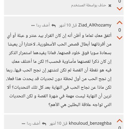
0
حذف بواسطة المستخدم
Ziad_AlKhozamy
أضف ردا
قبل 10 أشهر
0
أتفق معكِ تماما و أظن أنه إن كان القرار بيد عنتر و عبلة أو أي
من أقرنائهما أبطال قصص الحب الأسطورية، لاختارا أن يعيشا
بسعادة سويا فوق خلود قصتهما، فماذا يفيدهما استمرار الذكر
إن كان ذكرا لقصتهما مأساوية فحسب؟! لكن ما أختلف معكِ
فيه هو نقطة أن القصة لم تكن لتشتهر إن نجح الحب فيها، ربما
إن نجح الحب من أول لحظة دون تحديات قد يحدث هذا فعلا،
لكن ماذا عن نجاح الحب في النهاية بعد كل تلك التحديات؟ ألا
ترين أن النهاية ليست مهمة في شهرة القصة و لكن التحديات
التي تواجه علاقة البطلين هي الأهم؟
khouloud_benzeghba
أضف ردا
قبل 10 أشهر
0