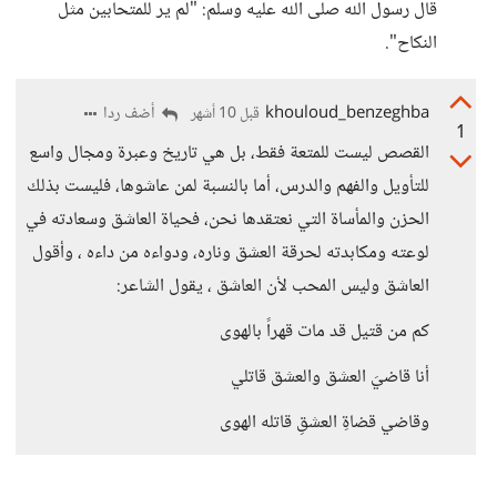
قال رسول الله صلى الله عليه وسلم: "لم ير للمتحابين مثل
النكاح".
khouloud_benzeghba
أضف ردا
قبل 10 أشهر
1
القصص ليست للمتعة فقط، بل هي تاريخ وعبرة ومجال واسع
للتأويل والفهم والدرس، أما بالنسبة لمن عاشوها، فليست بذلك
الحزن والمأساة التي نعتقدها نحن، فحياة العاشق وسعادته في
لوعته ومكابدته لحرقة العشق وناره، ودواءه من داءه ، وأقول
العاشق وليس المحب لأن العاشق ، يقول الشاعر:
كم من قتيل قد مات قهراً بالهوى
أنا قاضيَ العشق والعشق قاتلي
وقاضي قضاةِ العشقِ قاتله الهوى