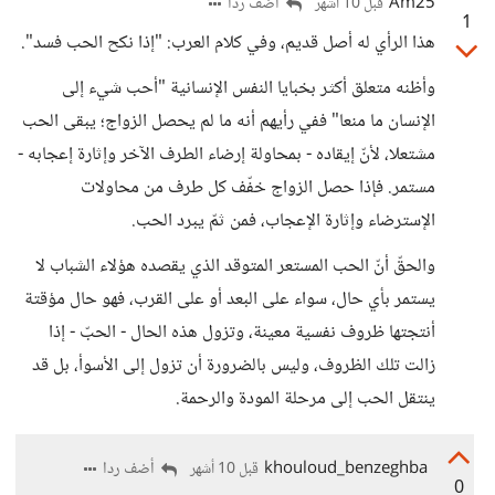
Am25
أضف ردا
قبل 10 أشهر
1
هذا الرأي له أصل قديم، وفي كلام العرب: "إذا نكح الحب فسد".
وأظنه متعلق أكثر بخبايا النفس الإنسانية "أحب شيء إلى
الإنسان ما منعا" ففي رأيهم أنه ما لم يحصل الزواج؛ يبقى الحب
مشتعلا، لأنّ إيقاده - بمحاولة إرضاء الطرف الآخر وإثارة إعجابه -
مستمر. فإذا حصل الزواج خفّف كل طرف من محاولات
الإسترضاء وإثارة الإعجاب، فمن ثمّ يبرد الحب.
والحقّ أنّ الحب المستعر المتوقد الذي يقصده هؤلاء الشباب لا
يستمر بأي حال، سواء على البعد أو على القرب، فهو حال مؤقتة
أنتجتها ظروف نفسية معينة، وتزول هذه الحال - الحبّ - إذا
زالت تلك الظروف، وليس بالضرورة أن تزول إلى الأسوأ، بل قد
ينتقل الحب إلى مرحلة المودة والرحمة.
khouloud_benzeghba
أضف ردا
قبل 10 أشهر
0