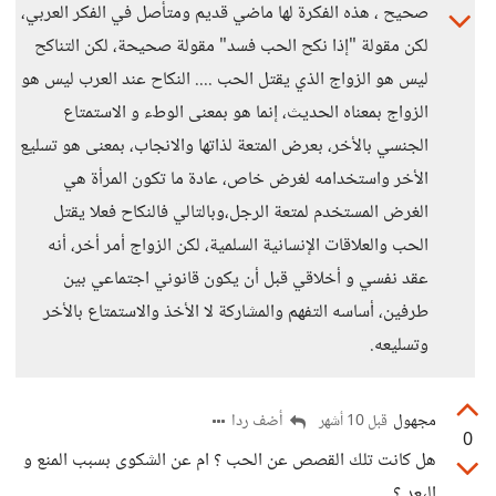
صحيح ، هذه الفكرة لها ماضي قديم ومتأصل في الفكر العربي،
لكن مقولة "إذا نكح الحب فسد" مقولة صحيحة، لكن التناكح
ليس هو الزواج الذي يقتل الحب .... النكاح عند العرب ليس هو
الزواج بمعناه الحديث، إنما هو بمعنى الوطء و الاستمتاع
الجنسي بالأخر، بعرض المتعة لذاتها والانجاب، بمعنى هو تسليع
الأخر واستخدامه لغرض خاص، عادة ما تكون المرأة هي
الغرض المستخدم لمتعة الرجل،وبالتالي فالنكاح فعلا يقتل
الحب والعلاقات الإنسانية السلمية، لكن الزواج أمر أخر، أنه
عقد نفسي و أخلاقي قبل أن يكون قانوني اجتماعي بين
طرفين، أساسه التفهم والمشاركة لا الأخذ والاستمتاع بالأخر
وتسليعه.
مجهول
أضف ردا
قبل 10 أشهر
0
هل كانت تلك القصص عن الحب ؟ ام عن الشكوى بسبب المنع و
البعد ؟