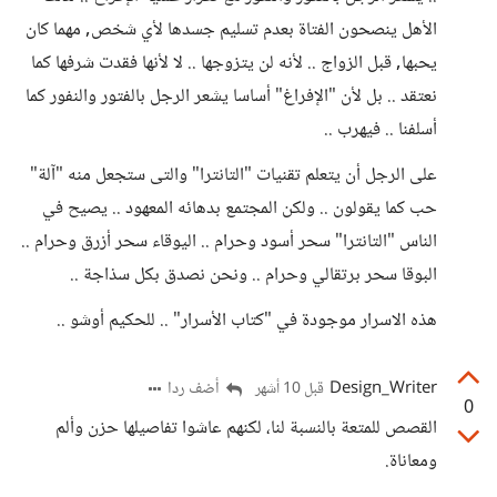
الأهل ينصحون الفتاة بعدم تسليم جسدها لأي شخص, مهما كان
يحبها, قبل الزواج .. لأنه لن يتزوجها .. لا لأنها فقدت شرفها كما
نعتقد .. بل لأن "الإفراغ" أساسا يشعر الرجل بالفتور والنفور كما
أسلفنا .. فيهرب ..
على الرجل أن يتعلم تقنيات "التانترا" والتى ستجعل منه "آلة"
حب كما يقولون .. ولكن المجتمع بدهائه المعهود .. يصيح في
الناس "التانترا" سحر أسود وحرام .. اليوقاء سحر أزرق وحرام ..
البوقا سحر برتقالي وحرام .. ونحن نصدق بكل سذاجة ..
هذه الاسرار موجودة في "كتاب الأسرار" .. للحكيم أوشو ..
Design_Writer
أضف ردا
قبل 10 أشهر
0
القصص للمتعة بالنسبة لنا، لكنهم عاشوا تفاصيلها حزن وألم
ومعاناة.