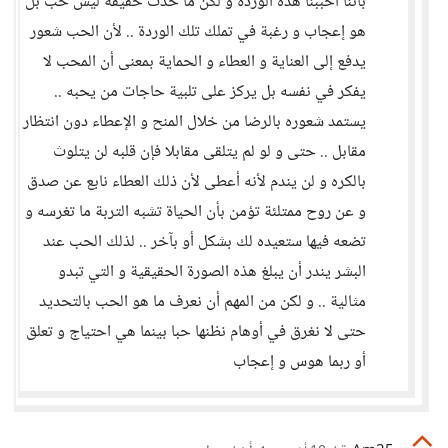
بأننا أحببنا هذه الوردة و لكن ما حدث حقيقة ليس حب بل
هو إعجاب و رغبة في تملك تلك الوردة .. لأن الحب شعور
يدفع إلى العناية و العطاء و الحماية بمعنى أن المحب لا
يفكر في نفسه بل يركز على تلبية حاجات من يحبه ..
يستمد شعوره بالرضا من خلال المنح و الإعطاء دون انتظار
مقابل .. حتى و لو لم يتلقى مقابلا فإن قلبه لن يتلوث
بالكره و لن يندم لأنه أعطى لأن ذلك العطاء نابع عن صدق
و عن روح ممتلئة تؤمن بأن الحياة تشبه التربة ما تغرسه و
تضعه فيها ستعيده لك بشكل أو بآخر .. لذلك الحب عند
البشر يندر أن يبلغ هذه الصورة الحقيقية و التي تبدو
مثالية .. و لكن من المهم أن نعرف ما هو الحب بالتحديد
حتى لا نغرق في أوهام نظنها حبا بينما هي احتياج و تعلق
أو ربما هوس و إعجاب