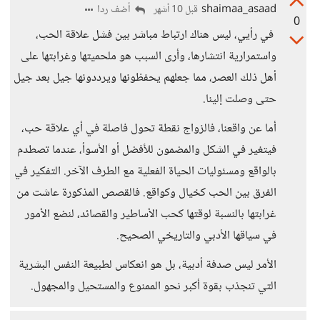
shaimaa_asaad
أضف ردا
قبل 10 أشهر
0
في رأيي، ليس هناك ارتباط مباشر بين فشل علاقة الحب،
واستمرارية انتشارها، وأرى السبب هو ملحميتها وغرابتها على
أهل ذلك العصر، مما جعلهم يحفظونها ويرددونها جيل بعد جيل
حتى وصلت إلينا.
أما عن واقعنا، فالزواج نقطة تحول فاصلة في أي علاقة حب،
فيتغير في الشكل والمضمون للأفضل أو الأسوأ، عندما تصطدم
بالواقع ومسئوليات الحياة الفعلية مع الطرف الآخر. التفكير في
الفرق بين الحب كخيال وكواقع. فالقصص المذكورة عاشت من
غرابتها بالنسبة لوقتها كحب الأساطير والقصائد، لنضع الأمور
في سياقها الأدبي والتاريخي الصحيح.
الأمر ليس صدفة أدبية، بل هو انعكاس لطبيعة النفس البشرية
التي تنجذب بقوة أكبر نحو الممنوع والمستحيل والمجهول.