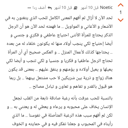
Noetic
أضف ردا
قبل 10 أشهر
قبل 10 أشهر
1
لحد الآن لا أزال لم أفهم المعنى الكامل للحب الذي يتغنون به في
الأشعار و الأغاني و المواويل .. ما فهمته لحد الآن هو أن الرجل
الذكر يحتاج للمرأة الأنثى احتياج عاطفي و فكري و جنسي و
أيضا إحتياج لكي ينجب أولاد منها له يكونون خلفاء له من بعده
.. يحتاجها كذلك لأعمال المنزل .. و العكس صحيح أي أن المرأة
تحتاج الرجل عاطفيا و فكريا و جنسيا و لكي تنجب و أيضا لكي
يعيلها و يعيل أولاده و يؤمنهم و ينفق عليهم .. بمعنى قد يكون
هناك زواج و ذرية بين شريكين لا حب مشتعل بينهما .. بل ربما
هو قبول بالقدر و تفاهم و تعاون و تبادل مصالح ..
بالنسبة للحب عرفت بأنه رغبة صادقة نابعة من القلب تجعل
الإنسان يخاف على محبوبه و يرعاه و يعطي له و يعتني به .. و
لكن لم أفهم سبب هذه الرغبة المتأصلة في نفوسنا .. ما الذي
رأيناه في المحبوب و جعلنا نفكر فيه و في حمايته و الخوف