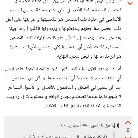
في رأيي، ليس هناك ارتباط مباشر بين فشل علاقة الحب، و
استمرار القصة خالدة للأبد، بل أظن الأمر صدفة، و أرى السبب
الأساسي في خلود تلك القصص هو ملحميتها و غرابتها على أهل
ذلك العصر، مما جعلهم يحفظونها و يرددونها ناقلين إ ياها جيلا
بعد جيل حتى وصلت إلينا الآن، فلو كانت نهايات تلك القصص
سعيدة، ما كنت لأظن أن انتشارها كان ليتقلص، لأن المثير فيها
هو الرحلة ذاتها و ليس مجرد النهاية.
أما عن واقعنا الآن، فبالتأكيد يكون الزواج نقطة تحول فاصلة في
أي علاقة حب، لا يشترط أن يموت بعدها، و لكن من المحتمل
جدا أن يتغير في الشكل و المضمون للأفضل أو الأسوأ، المشاعر
لا تنجو دائما عندما تصطدم بجدار الواقع و مسئوليات إدارة بيت
الزوجية و الحياة الفعلية مع الطرف الآخر.
kjhj
أضف ردا
قبل 10 أشهر
0
فلو كانت نهايات تلك القصص سعيدة، ما كنت لأظن أن