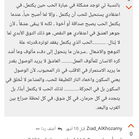
بالنسبة لي توجد مشكلة في عبارة الحب حين يكتمل، في
اعتقادي يستحيل للحب أن يكتمل ، وإلا لما أصبح حباً، عندما
يكتمل الحب يصبح صداقة أو أخوة ، لكنه لا يبقى عشقاً ، لأن
جوهر العشق في اعتقادي هو النقص، هو ذلك التوق الأبدي لما
لا يُنال. ...........الحب الذي يكتمل يفقد توتره،قدرته علة
التوهج والاشعال ..سرعان ما يتحول إلى دفء مألوف وما أشد
كره الانسان للمألوف الممل......... العاشق لا يريد الوصول بقدر
ما يريد الاستمرار في الاقلب في نار المحبوب، لأن الوصول
يعني السكون واخماد النار اللطيفة للحب، والمشاعر لا تُخلق في
السكون بل في الحركة............ لذلك الحب لا يكتمل أبدًا، بل
يتجدد في كل حرمان، في كل شوق، في كل لحظة صراع بين
القرب والبعد.
Ziad_AlKhozamy
أضف ردا
قبل 10 أشهر
0