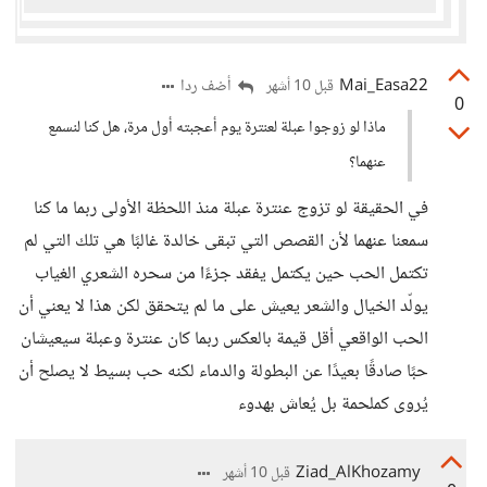
Mai_Easa22
أضف ردا
قبل 10 أشهر
0
ماذا لو زوجوا عبلة لعنترة يوم أعجبته أول مرة، هل كنا لنسمع
عنهما؟
في الحقيقة لو تزوج عنترة عبلة منذ اللحظة الأولى ربما ما كنا
سمعنا عنهما لأن القصص التي تبقى خالدة غالبًا هي تلك التي لم
تكتمل الحب حين يكتمل يفقد جزءًا من سحره الشعري الغياب
يولّد الخيال والشعر يعيش على ما لم يتحقق لكن هذا لا يعني أن
الحب الواقعي أقل قيمة بالعكس ربما كان عنترة وعبلة سيعيشان
حبًا صادقًا بعيدًا عن البطولة والدماء لكنه حب بسيط لا يصلح أن
يُروى كملحمة بل يُعاش بهدوء
Ziad_AlKhozamy
قبل 10 أشهر