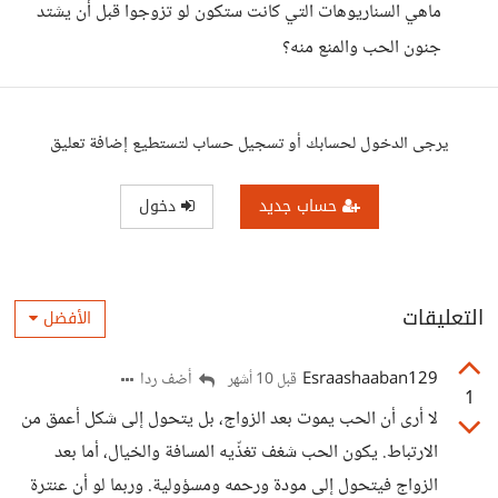
ماهي السناريوهات التي كانت ستكون لو تزوجوا قبل أن يشتد
جنون الحب والمنع منه؟
يرجى الدخول لحسابك أو تسجيل حساب لتستطيع إضافة تعليق
حساب جديد
دخول
التعليقات
الأفضل
Esraashaaban129
أضف ردا
قبل 10 أشهر
1
لا أرى أن الحب يموت بعد الزواج، بل يتحول إلى شكل أعمق من
الارتباط. يكون الحب شغف تغذّيه المسافة والخيال، أما بعد
الزواج فيتحول إلى مودة ورحمه ومسؤولية. وربما لو أن عنترة