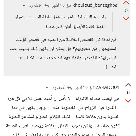
khouloud_benzeghba
أضف ردا
قبل 10 أشهر
0
، ليس هناك ارتباط مباشر بين فشل علاقة الحب، و استمرار
القصة خالدة للأبد، بل أظن الأمر صدفة
اذن لماذا كل القصص الخالدة عن الحب هي قصص لؤلئك
الممنوعون من محبوبهم؟ هل يمكن أن يكون ذلك بسبب حب
الناس لهذه القصص وانقائيتهم لنوع معين من الخيال عن
الحب؟
ZARADO01
أضف ردا
قبل 10 أشهر
0
هي ليست مسألة الالتزام .. لا بأس أن أعيد نفس كلامي كل مرة
.. الفترة قبل الزواج في الخطوبة مثلاً .. الرجل يكون في قمة
النشوة بدون علاقة كاملة .. لذلك الكلام الحلو والمشاعر الحلوة
تكون صادقة .. ولكن بمجرد اكتمال العلاقة ويحدث افراغ للطاقة
.. يشعر الرجل بالفتور والنفور مع تكرار عملية الإفراغ .. لذلك