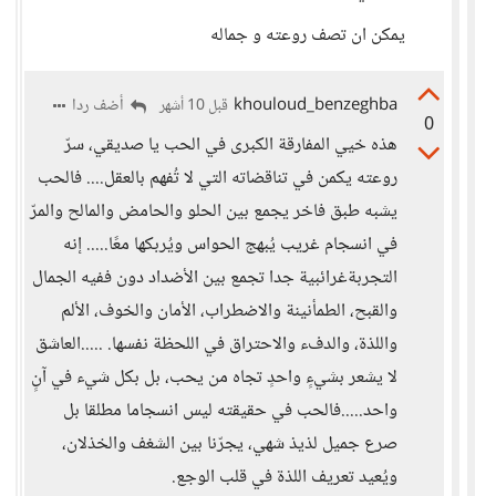
يمكن ان تصف روعته و جماله
khouloud_benzeghba
أضف ردا
قبل 10 أشهر
0
هذه خيي المفارقة الكبرى في الحب يا صديقي، سرّ
روعته يكمن في تناقضاته التي لا تُفهم بالعقل.... فالحب
يشبه طبق فاخر يجمع بين الحلو والحامض والمالح والمرّ
في انسجام غريب يُبهج الحواس ويُربكها معًا..... إنه
التجربةغرائبية جدا تجمع بين الأضداد دون ففيه الجمال
والقبح، الطمأنينة والاضطراب، الأمان والخوف، الألم
واللذة، والدفء والاحتراق في اللحظة نفسها. .....العاشق
لا يشعر بشيءٍ واحدٍ تجاه من يحب، بل بكل شيء في آنٍ
واحد.....فالحب في حقيقته ليس انسجاما مطلقا بل
صرع جميل لذيذ شهي، يجرّنا بين الشغف والخذلان،
ويُعيد تعريف اللذة في قلب الوجع.