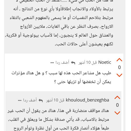
ما هذا من الحب في شيء .....اعتقد أن الحب الحقيقي لا
يرتبط بالأولاد والانجاب إطلاقاًولا بأي نوع من النتائج ، أنه
مرتبط بتلاحم النفسيات أو ما يسمى بالمفهوم الشعبي بالتقاء
الارواح، بصرف النظر عن باقي الغايات، ملايين الأزواج
والعشاق حول العالم لا ينجبون، إما لأسباب بيولوجية أو فكرية،
لكنهم يعيشون أعلى حالات الحب،
Noetic
أضف ردا
قبل 10 أشهر
0
طيب هل مشاعر الحب هذه لها سبب ؟ و هل هناك مؤثرات
يمكن أن تخفضها أو تزيلها حتى ؟
khouloud_benzeghba
أضف ردا
قبل 10 أشهر
0
هناك مواقف متضاربة في هذا، هناك من يقول أن الحب غير
مرتبط بالاسباب، قد يأتي صدفة بشكل ما ويعلق في القلب،
طبعاً هؤلاء أنصار فكرة الحب من أول نظرة وتوأم الروح