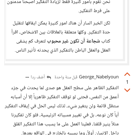
نحن نقوم بامور كثيرة فقط لزيادة التفكير اصبحنا مدمنون
على فرط التفكير.
لكن الخبر السار أن هناك امور كثيرة يمكن ايقافها لتقليل
حدة التفكير. وكلها متعلقة بالعلاقات بين الاشخاص، اقرأ
كتاب
شجاعة أن تكون غير محبوب
لتعرف كم يشقى
العقل والعقل الباطن بالتفكير الذي يحدثه تأثير الناس.
George_Nabelyoun
أضف ردا
قبل سنة واحدة
1
التفكير الظاهر على سطح العقل هو صدى لما يحدث في جزء
أعمق من النفس، فحتى لو توقف التفكير ظاهرياً إلا أن أسبابه
ستظل قائمة ولن يتغير شيء، لذلك ليس الحل في إيقاف التفكير
أياً كان نوعه، بل في تغيير مسبباته الرئيسية، فلو كان تفكيرنا
مثلاً يثير قلقنا، فعلينا العمل على ما يسبب هذا التفكير القلق
داخل الإنسان أولاً، وما يسببه بالخارج في الواقع بعدها.