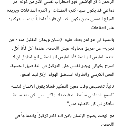
الرحمن ذاكر الهاشمي فهو اضطراب نفسي اكثر من كونه امر
دماغي قد يكون سببه كثرة المشتات او اكثرة المدخلات ويزيده
الفراغ النفسي حين يكون الانسان فارغاً داخلياً ويصب بتركيزه
على التفاهات.
بالنسبة لي هو امر يعتاد عليه الإنسان ويمكن التقليل منه - عن
تجربة- عن طريق محاولة عيش اللحظة، عندما اكل فأنا أكل،
عندما امارس الرياضة فأنا امارس الرياضة... الخ احاول ان لا
اسرح بخيالي وجبر نفسي على التركيز في التفاصيل الحسية،
المس الكرسي والطاولة استنشق الهواء، اركز فيما اسمع،
ثانياً: تخصيص وقت معين للتفكير فمثلا يقول الانسان لنفسه
"اسمع يادماغي سأعطيك فرصتك ولكن ليس الان بعد ساعة
سأفكر في كل ناتطلبه مني"
مع الوقت يصبح الإنسان بإذن الله اكثر تركيزاً واندماجاً في
اللحظة.