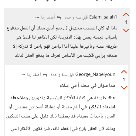
Eslam_salah1
أضف ردا
قبل سنة واحدة
1
ماذا لو كان المسبب مجهول ؟!، نعم أتفق معك أن العقل مدفوع
بأسباب تجعله يعمل بهذه الطريقة لكن الظاهر لنا فقط هو
طريقة عمله وتأثيرها علينا أما الباطن فهو باطن لا ندركه إلا
صدفة برأيي فكيف من الأساس نعرف ما يدفع العقل لذلك
George_Nabelyoun
أضف ردا
قبل سنة واحدة
1
هذا سؤال في محله أخي إسلام.
هناك طريقة هي كتابة الأفكار الرئيسية وتدوينها، و
ملاحظة
اشتداد التفكير
في أيام معينة أو مقابلة أشخاص معينين، أو
المرور بأحداث معينة، قد يعطينا ذلك دليل على سبب التفكير.
وذلك لأن العقل بارع في إخفاء ذاته، فلن تكون الأفكار التي