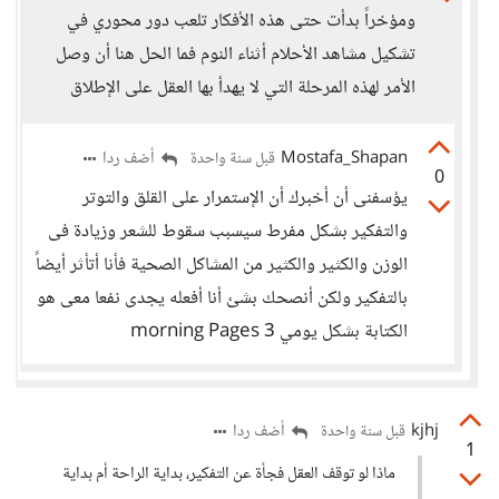
ومؤخراً بدأت حتى هذه الأفكار تلعب دور محوري في
تشكيل مشاهد الأحلام أثناء النوم فما الحل هنا أن وصل
الأمر لهذه المرحلة التي لا يهدأ بها العقل على الإطلاق
Mostafa_Shapan
أضف ردا
قبل سنة واحدة
0
يؤسفنى أن أخبرك أن الإستمرار على القلق والتوتر
والتفكير بشكل مفرط سيسبب سقوط للشعر وزيادة فى
الوزن والكثير والكثير من المشاكل الصحية فأنا أتأثر أيضاً
بالتفكير ولكن أنصحك بشئ أنا أفعله يجدى نفعا معى هو
الكتابة بشكل يومي 3 morning Pages
kjhj
أضف ردا
قبل سنة واحدة
1
ماذا لو توقف العقل فجأة عن التفكير، بداية الراحة أم بداية