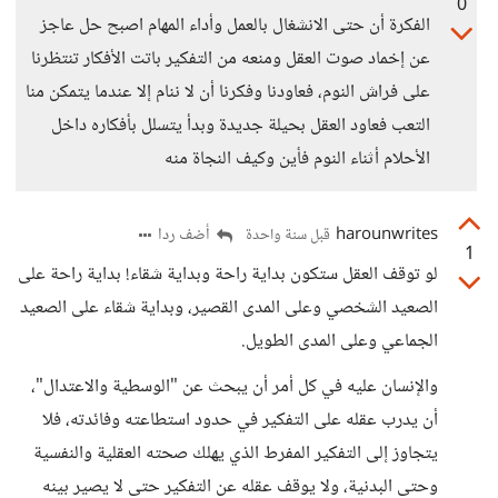
0
الفكرة أن حتى الانشغال بالعمل وأداء المهام اصبح حل عاجز
عن إخماد صوت العقل ومنعه من التفكير باتت الأفكار تنتظرنا
على فراش النوم، فعاودنا وفكرنا أن لا ننام إلا عندما يتمكن منا
التعب فعاود العقل بحيلة جديدة وبدأ يتسلل بأفكاره داخل
الأحلام أثناء النوم فأين وكيف النجاة منه
harounwrites
أضف ردا
قبل سنة واحدة
1
لو توقف العقل ستكون بداية راحة وبداية شقاء! بداية راحة على
الصعيد الشخصي وعلى المدى القصير، وبداية شقاء على الصعيد
الجماعي وعلى المدى الطويل.
والإنسان عليه في كل أمر أن يبحث عن "الوسطية والاعتدال"،
أن يدرب عقله على التفكير في حدود استطاعته وفائدته، فلا
يتجاوز إلى التفكير المفرط الذي يهلك صحته العقلية والنفسية
وحتى البدنية، ولا يوقف عقله عن التفكير حتى لا يصير بينه