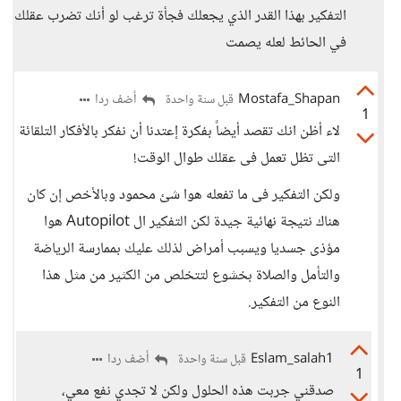
التفكير بهذا القدر الذي يجعلك فجأة ترغب لو أنك تضرب عقلك
في الحائط لعله يصمت
Mostafa_Shapan
أضف ردا
قبل سنة واحدة
1
لاء أظن انك تقصد أيضاً بفكرة إعتدنا أن نفكر بالأفكار التلقائة
التى تظل تعمل فى عقلك طوال الوقت!
ولكن التفكير فى ما تفعله هوا شئ محمود وبالأخص إن كان
هناك نتيجة نهائية جيدة لكن التفكير ال Autopilot هوا
مؤذى جسديا ويسبب أمراض لذلك عليك بممارسة الرياضة
والتأمل والصلاة بخشوع لتتخلص من الكثير من مثل هذا
النوع من التفكير.
Eslam_salah1
أضف ردا
قبل سنة واحدة
1
صدقني جربت هذه الحلول ولكن لا تجدي نفع معي،