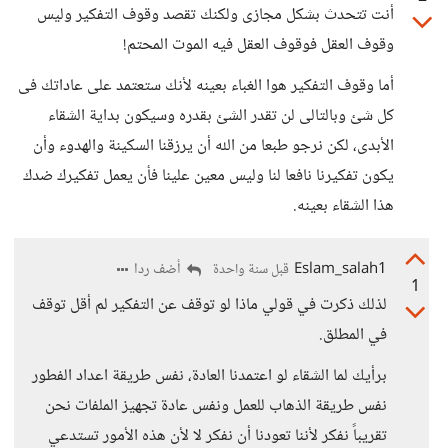
أنت تتحدث بشكل مجازى ولكنك تقصد وقوف التفكير وليس
وقوف العقل فوقوف العقل فيه الموت المحتم!
أما وقوف التفكير هوا الغباء بعينه لأنك ستعتمد على عاداتك فى
كل شئ وبالتالى لن تقدر الشئ بقدره وسيكون بداية الشقاء
الأبدى، لكن نرجو طبعا من الله أن يرزقنا السكينة والهدوء وأن
يكون تفكيرنا نافعا لنا وليس معين علينا فأن يعمل تفكيرك ضدك
هذا الشقاء بعينه.
Eslam_salah1
أضف ردا
قبل سنة واحدة
1
لذلك ذكرت في قولي ماذا لو توقف عن التفكير لم أقل توقف
في المطلق.
برأيك لما الشقاء لو اعتمدنا العادة، نفس طريقة اعداد الفطور
نفس طريقة الذهاب للعمل ونفس عادة تجهيز الملفات نحن
تقريباً نفكر لأننا تعودنا أن نفكر لا لأن هذه الأمور تستدعي