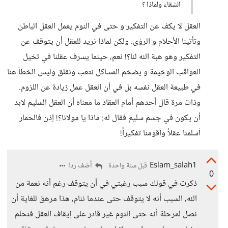
الشقاء ولماذا ؟
العقل لا يكف عن التفكير و حتى في النوم يعمل العقل الباطن
وتأتينا الأحلام و الرؤى. ولكن لماذا نريد للعقل أن يتوقف عن
التفكير وهو هبة الله لنا؟! نعم، حينما يسرف عقلنا في تخيل
العواقب الوخيمة و يضخم المشاكل نتعب ونقلق وليس الخطأ هنا
في طبيعة العقل نفسه بل في أن العقل عمل زيادة عن اللزوم.
وذات مرة قال أحدهم أمام العقاد ما معناه أن العقل السليم لابد
أن يكون في جسم سليم فقال له: ماذا يا مولانا؟! إذن فالحمار
أسلمنا عقلاً وأقومنا تفكيراً!
Eslam_salah1
أضف ردا
قبل سنة واحدة
0
ذكرت في قولك سبب رغبتي في أن يتوقف رغم أنه نعمة من
الله، السبب أنه لا يتوقف حتى عندما ننام، هذا مرهق للغاية أن
نصل لمرحلة أنه حتى النوم غير قادر على إيقاف العقل فنحلم