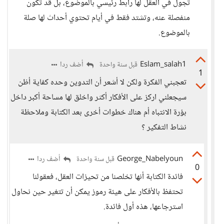
تجول في العقل لها رابط رئيسي بالموضوع، بل قد تكون
منفصلة عنه، وتشتد فقط في أيام تحتوي أحداث لها صلة
بالموضوع.
Eslam_salah1
أضف ردا
قبل سنة واحدة
1
تعجبني الفكرة ولكن لا أشعر أن التدوين وحده كفاية أظن
سيجعلني اركز على الأفكار أكثر واخلق لها مساحة أكبر داخل
بؤرة الانتباه أم هناك خطوات أخرى بعد الكتابة وملاحظة
نشاط التفكير ؟
George_Nabelyoun
أضف ردا
قبل سنة واحدة
0
فائدة الكتابة أنها تخلصنا من تحيزات العقل، فعقولنا
تحتفظ بالأفكار على هيئة رموز يمكن أن تتغير حين نحاول
استرجاعها، هذه أول فائدة.