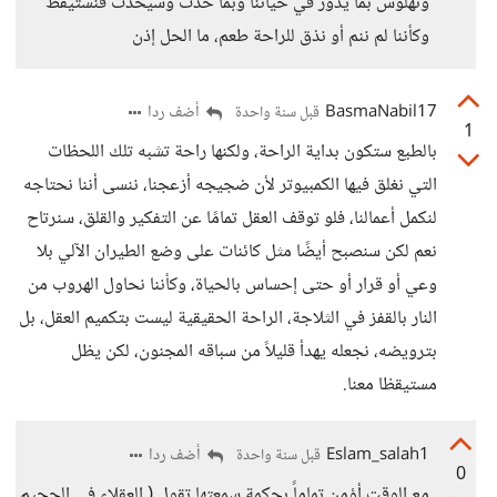
ونهلوس بما يدور في حياتنا وبما حدث وسيحدث فنستيقظ
وكأننا لم ننم أو نذق للراحة طعم، ما الحل إذن
BasmaNabil17
أضف ردا
قبل سنة واحدة
1
بالطبع ستكون بداية الراحة، ولكنها راحة تشبه تلك اللحظات
التي نغلق فيها الكمبيوتر لأن ضجيجه أزعجنا، ننسى أننا نحتاجه
لنكمل أعمالنا، فلو توقف العقل تمامًا عن التفكير والقلق، سنرتاح
نعم لكن سنصبح أيضًا مثل كائنات على وضع الطيران الآلي بلا
وعي أو قرار أو حتى إحساس بالحياة، وكأننا نحاول الهروب من
النار بالقفز في الثلاجة، الراحة الحقيقية ليست بتكميم العقل، بل
بترويضه، نجعله يهدأ قليلاً من سباقه المجنون، لكن يظل
مستيقظا معنا.
Eslam_salah1
أضف ردا
قبل سنة واحدة
0
مع الوقت أؤمن تماماً بحكمة سمعتها تقول ( العقلاء في الجحيم