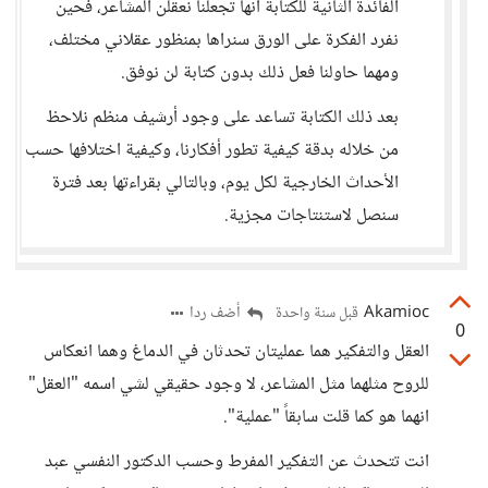
الفائدة الثانية للكتابة أنها تجعلنا نعقلن المشاعر، فحين
نفرد الفكرة على الورق سنراها بمنظور عقلاني مختلف،
ومهما حاولنا فعل ذلك بدون كتابة لن نوفق.
بعد ذلك الكتابة تساعد على وجود أرشيف منظم نلاحظ
من خلاله بدقة كيفية تطور أفكارنا، وكيفية اختلافها حسب
الأحداث الخارجية لكل يوم، وبالتالي بقراءتها بعد فترة
سنصل لاستنتاجات مجزية.
Akamioc
أضف ردا
قبل سنة واحدة
0
العقل والتفكير هما عمليتان تحدثان في الدماغ وهما انعكاس
للروح مثلهما مثل المشاعر، لا وجود حقيقي لشي اسمه "العقل"
انهما هو كما قلت سابقاََ "عملية".
انت تتحدث عن التفكير المفرط وحسب الدكتور النفسي عبد