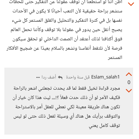
أظن أننا لو استطعنا أن نوقف عقولنا عن التفكير حتى للحظات
سنشعر براحة حقيقية لأن التعب أحيانًا لا يكون في الأحداث
نفسها بل في كثرة التفكير والتحليل والقلق المستمر كل شيء
يصبح أثقل حين يدور في عقولنا بلا توقف وكأننا نحمل العالم
فوق أكتافنا لذلك أعتقد أن الصمت الداخلي لو تحقق سيكون
فرصة لأن نلتقط أنفاسنا ونشعر بالسلام بعيدًا عن ضجيج الأفكار
المستمر
Eslam_salah1
أضف ردا
قبل سنة واحدة
0
مجرد قراءة تخيل فقط لما قد يحدث تجعلني اشعر بالراحة
فكيف الأمر لو أن ذلك حدث فعلاً ؟!،،، ليت هذا كان خيار أن
تكون هناك طريقة معينة لكي نعطي للعقل أمر بالاستراحة
والتوقف برأيك هل هناك أي وسيلة لفعل ذلك حتى لو ليس
توقف كامل يعني