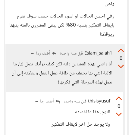
واعي
وفي احسن الحالات او اسوء الحالات حسب سوف نقوم
بايقاف التفكير بنسبه 80% لكن يبقى العشرون بالمئه ينبهنا
ويوقظنا
Eslam_salah1
أضف ردا
قبل سنة واحدة
0
أنا راضي بهذه العشرين ولله لكن كيف برأيك نصل لها، ما
الآلية التي بها نخفف من طاقة عمل العقل ويقظته إلى أن
نصل لهذه المرحلة التي ذكرتها!
thisisyusuf
أضف ردا
قبل سنة واحدة
0
النوم، هذا ما اقصده
ولا يوجد حل اخر لايقاف التفكير