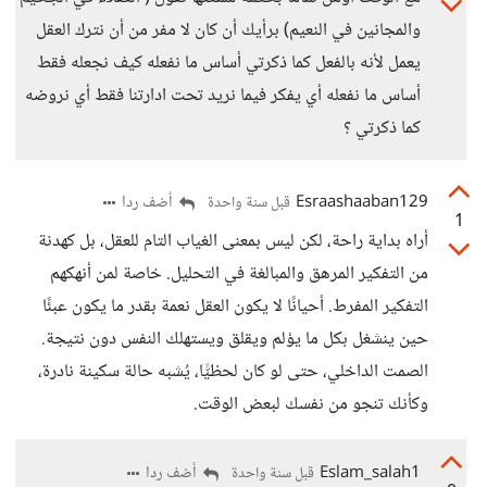
والمجانين في النعيم) برأيك أن كان لا مفر من أن نترك العقل
يعمل لأنه بالفعل كما ذكرتي أساس ما نفعله كيف نجعله فقط
أساس ما نفعله أي يفكر فيما نريد تحت ادارتنا فقط أي نروضه
كما ذكرتي ؟
Esraashaaban129
أضف ردا
قبل سنة واحدة
1
أراه بداية راحة، لكن ليس بمعنى الغياب التام للعقل، بل كهدنة
من التفكير المرهق والمبالغة في التحليل. خاصة لمن أنهكهم
التفكير المفرط. أحيانًا لا يكون العقل نعمة بقدر ما يكون عبئًا
حين ينشغل بكل ما يؤلم ويقلق ويستهلك النفس دون نتيجة.
الصمت الداخلي، حتى لو كان لحظيًّا، يُشبه حالة سكينة نادرة،
وكأنك تنجو من نفسك لبعض الوقت.
Eslam_salah1
أضف ردا
قبل سنة واحدة