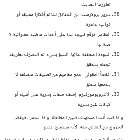
تطورها الحديث.
سرير بروكرست: ليّ الحقائق لتلائم أفكارًا مسبقة أو
قوالب جاهزة.
المقامر: توقع نتيجة بناءً على أحداث ماضية عشوائية لا
صلة لها.
النبوءة المحققة لذاتها: التنبؤ بشيء ثم التصرّف بطريقة
تجعله يتحقق.
الخطأ المقولي: جمع مفاهيم من تصنيفات مختلفة لا
يجمعها منطق.
الأنثروبومورفيزم: إضفاء صفات بشرية على أشياء أو
كيانات غير بشرية.
وإذا كنت أنت المستهدف فبيّن المغالطة، وإذا استمر ، فيُفضل
الخروج من النقاش معه. لأنه سيصبح عقيم.