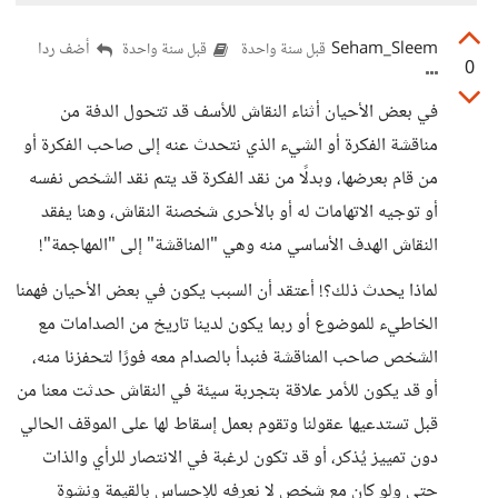
Seham_Sleem
أضف ردا
قبل سنة واحدة
قبل سنة واحدة
0
في بعض الأحيان أثناء النقاش للأسف قد تتحول الدفة من
مناقشة الفكرة أو الشيء الذي نتحدث عنه إلى صاحب الفكرة أو
من قام بعرضها، وبدلًا من نقد الفكرة قد يتم نقد الشخص نفسه
أو توجيه الاتهامات له أو بالأحرى شخصنة النقاش، وهنا يفقد
النقاش الهدف الأساسي منه وهي "المناقشة" إلى "المهاجمة"!
لماذا يحدث ذلك؟! أعتقد أن السبب يكون في بعض الأحيان فهمنا
الخاطيء للموضوع أو ربما يكون لدينا تاريخ من الصدامات مع
الشخص صاحب المناقشة فنبدأ بالصدام معه فورًا لتحفزنا منه،
أو قد يكون للأمر علاقة بتجربة سيئة في النقاش حدثت معنا من
قبل تستدعيها عقولنا وتقوم بعمل إسقاط لها على الموقف الحالي
دون تمييز يُذكر، أو قد تكون لرغبة في الانتصار للرأي والذات
حتى ولو كان مع شخص لا نعرفه للإحساس بالقيمة ونشوة