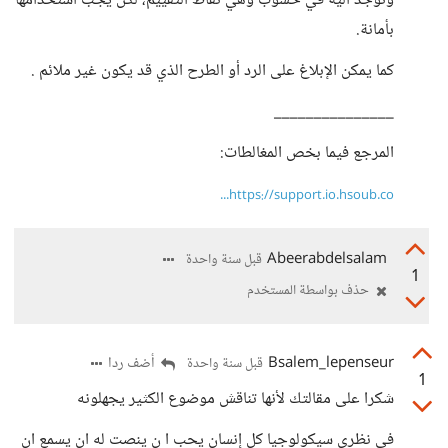
وتوجد ألية في حسوب وهي نقاط التقييم، لكن يجب استخدامها
بأمانة.
كما يمكن الإبلاغ على الرد أو الطرح الذي قد يكون غير ملائم .
_______________
المرجع فيما بخص المغالطات:
https://support.io.hsoub.co...
Abeerabdelsalam
قبل سنة واحدة
1
حذف بواسطة المستخدم
Bsalem_lepenseur
أضف ردا
قبل سنة واحدة
1
شكرا على مقالتك لأنها تناقش موضوع الكثير يجهلونه
في نظري سيكولوجيا كل إنسان يحب ا ن ينصت له ان يسمع ان