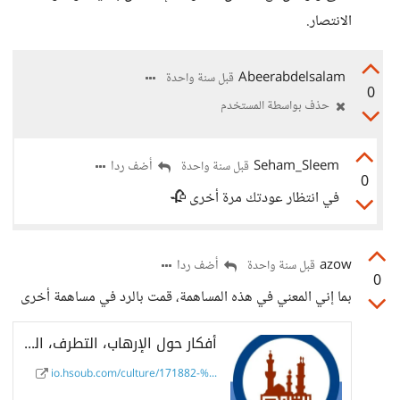
الانتصار.
Abeerabdelsalam
قبل سنة واحدة
0
حذف بواسطة المستخدم
Seham_Sleem
أضف ردا
قبل سنة واحدة
0
في انتظار عودتك مرة أخرى 🥀
azow
أضف ردا
قبل سنة واحدة
0
بما إني المعني في هذه المساهمة، قمت بالرد في مساهمة أخرى
أفكار حول الإرهاب، التطرف، التشهير، ومحاولة قمع الرأي الآخر - حسوب I/O
io.hsoub.com/culture/171882-%...