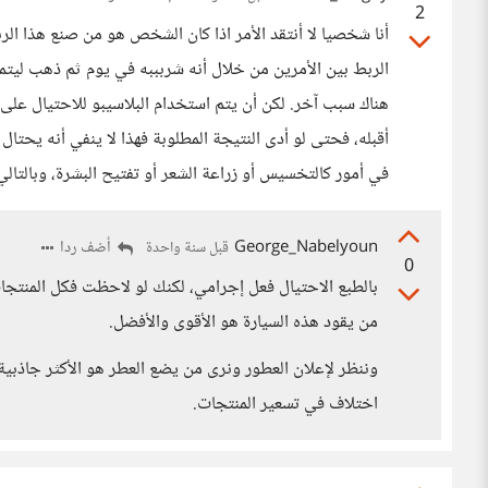
2
أنا شخصيا لا أنتقد الأمر اذا كان الشخص هو من صنع هذا ال
الربط بين الأمرين من خلال أنه شربببه في يوم ثم ذهب ليتم
هناك سبب آخر. لكن أن يتم استخدام البلاسيبو للاحتيال على ال
أقبله، فحتى لو أدى النتيجة المطلوبة فهذا لا ينفي أنه يحتال
في أمور كالتخسيس أو زراعة الشعر أو تفتيح البشرة، وبالتالي ف
George_Nabelyoun
أضف ردا
قبل سنة واحدة
0
بالطبع الاحتيال فعل إجرامي، لكنك لو لاحظت فكل المنتجات
من يقود هذه السيارة هو الأقوى والأفضل.
وننظر لإعلان العطور ونرى من يضع العطر هو الأكثر جاذبية،
اختلاف في تسعير المنتجات.