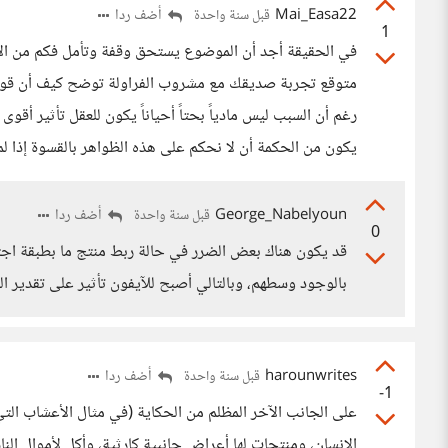
Mai_Easa22
أضف ردا
قبل سنة واحدة
1
في الحقيقة أجد أن الموضوع يستحق وقفة وتأمل فكم من الأمو
متوقع تجربة صديقك مع مشروب الفراولة توضح كيف أن قوة الإ
رغم أن السبب ليس مادياً بحتاً أحياناً يكون للعقل تأثير أقوى
يكون من الحكمة أن لا نحكم على هذه الظواهر بالقسوة إذا ل
George_Nabelyoun
أضف ردا
قبل سنة واحدة
0
قد يكون هناك بعض الضرر في حالة ربط منتج ما بطبقة اجتم
بالوجود وسطهم، وبالتالي أصبح للآيفون تأثير على تقدير ال
harounwrites
أضف ردا
قبل سنة واحدة
-1
على الجانب الآخر المظلم من الحكاية (في مثال الأعشاب الت
الإنسان، ومنتجات لها أعراض جانبية كارثية، وأكل لأموال ا