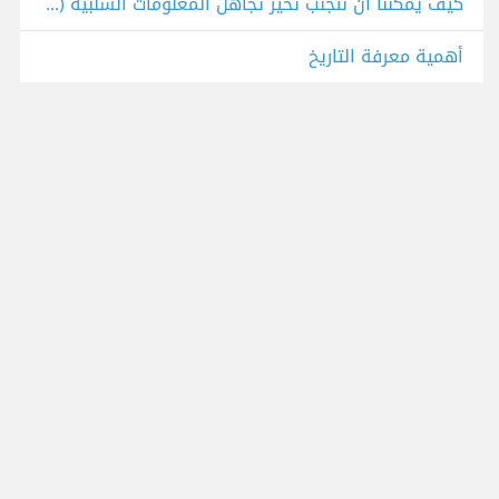
كيف يمكننا أن نتجنب تحيز تجاهل المعلومات السلبية (تأثير النعامة) “ostrich effect” حتى لا يؤثر على قراراتنا؟
أهمية معرفة التاريخ