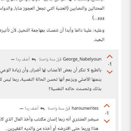
المحتالين والنصابين (العشبة التي تجعل العجوز شابا، والدواء
ووو...)
وعليه: علينا دائما وأبدا أن نتمسك بمهاجمة التحيز، لأن تأثي
البعيد.
George_Nabelyoun
أضف ردا
قبل سنة واحدة
-1
بالطبع لا ننكر أن بعض الأعشاب لها أضرار، وأن زيادة الوع
يثمنها الأصلي ويزعم أنها تحسن الحالة النفسية، ربما ليس لل
بذلك وتحسنت حالته النفسية؟
harounwrites
أضف ردا
قبل سنة واحدة
-1
سيضر المشتري أنه ربما إنسان مكتئب وأخذ المال الذي كان 
هذا! وربما حتى اقترضه أو أخذه من والديه الفقيرين..