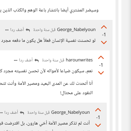
وسيضر المشتري أيضا بانتشار باعة الوهم والكذب الذين يأ
George_Nabelyoun
أضف ردا
قبل سنة واحدة
-1
لو تحسنت نفسية الإنسان فعلاً هل يكون ما دفعه مجرد 
harounwrites
أضف ردا
قبل سنة واحدة
-1
نعم، سيكون ضياعا لأمواله لأن تحسن نفسيته مجرد كذ
أنا أتحدث لك عن المدى البعيد ومصير الأمة وأنت
النقود على محتال!
George_Nabelyoun
أضف ردا
قبل سنة واحدة
-1
أنت لم تذكر مصير الأمة أخي هارون، بل افترضت فرضا