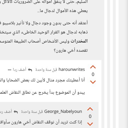
السليم، حتى لا ينفق أمواله على الضروريات كالأكل و
يعطي هذه الأموال لدجال ما..
أعتقد أنه حتى بدون وجود دجال ولا تأثير بلاسيبو ف
ذهابه لدجال هو القرار الوحيد الخاطىء الذي سيتخذه
المخدرات
وليس الأشخاص أصحاب الطبيعة المتوسطة 
تقصده أخي هارون؟
harounwrites
أضف ردا
قبل سنة واحدة
0
أنا أعطيتك مجرد مثال لأبين لك بعض الضحايا وال
يبدو أن الموضوع بدأ يخرج عن نطاق النقاش العلم
George_Nabelyoun
أضف ردا
قبل سنة واحدة
0
إذا كنت تريد أن نوقف النقاش أخي هارون سأوافق