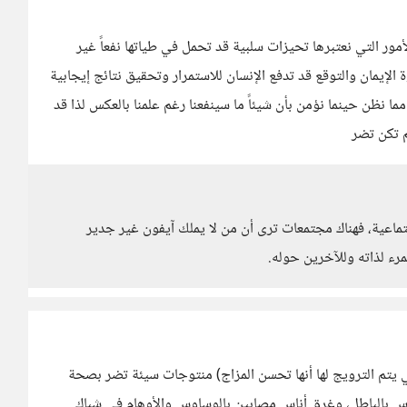
ر التي نعتبرها تحيزات سلبية قد تحمل في طياتها نفعاً غير
يمان والتوقع قد تدفع الإنسان للاستمرار وتحقيق نتائج إيجابية
 مما نظن حينما نؤمن بأن شيئاً ما سينفعنا رغم علمنا بالعكس لذا قد
م تكن تضر
اعية، فهناك مجتمعات ترى أن من لا يملك آيفون غير جدير
مرء لذاته وللآخرين حوله.
ي يتم الترويج لها أنها تحسن المزاج) منتوجات سيئة تضر بصحة
لناس بالباطل، وغرق أناس مصابين بالوساوس والأوهام في شباك