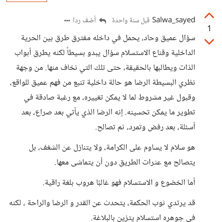
Salwa_sayed
أضف ردا
قبل سنة واحدة
1
سؤال عميق وحاد، يحمل في داخله مفترق طرق بين الحرية
الداخلية وقناع الاستسلام سؤال يبدو بسيطاً لكنه يطرق أبواب
الذات ويطالبها بالحقيقة، حتى تلك التي نخاف منها. من وجهة
نظري البسيطة الرضا هو حالة داخلية تنبع من فهم عميق للواقع،
وقبول غير مشروط لما لا يمكن تغييره، مع رغبة صادقة في
تطوير ما يمكن تحسينه. إنه الرضا الذي يأتي بعد صراع، بعد
أسئلة، بعد رفض وتمرد، ثم تصالح.
هو سلام لا يساوم على الكرامة، ولا يتنازل عن الشغف، بل
يتصالح مع عثرات الطريق دون أن يتماشى معها.
أما الخضوع و الاستسلام فهو غالبًا هروب بلغة راقية.
قد يرتدي ثوب الحكمة، يتحدث عن القدر و الرضا والراحة ، لكنه
في جوهره استسلام يتزين بالبلاغة.