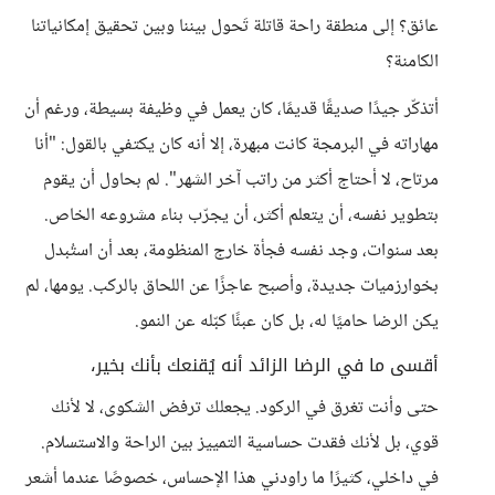
عائق؟ إلى منطقة راحة قاتلة تَحول بيننا وبين تحقيق إمكانياتنا
الكامنة؟
أتذكّر جيدًا صديقًا قديمًا، كان يعمل في وظيفة بسيطة، ورغم أن
مهاراته في البرمجة كانت مبهرة، إلا أنه كان يكتفي بالقول: "أنا
مرتاح، لا أحتاج أكثر من راتب آخر الشهر". لم بحاول أن يقوم
بتطوير نفسه، أن يتعلم أكثر، أن يجرّب بناء مشروعه الخاص.
بعد سنوات، وجد نفسه فجأة خارج المنظومة، بعد أن استُبدل
بخوارزميات جديدة، وأصبح عاجزًا عن اللحاق بالركب. يومها، لم
يكن الرضا حاميًا له، بل كان عبئًا كبّله عن النمو.
أقسى ما في الرضا الزائد أنه يُقنعك بأنك بخير،
حتى وأنت تغرق في الركود. يجعلك ترفض الشكوى، لا لأنك
قوي، بل لأنك فقدت حساسية التمييز بين الراحة والاستسلام.
في داخلي، كثيرًا ما راودني هذا الإحساس، خصوصًا عندما أشعر