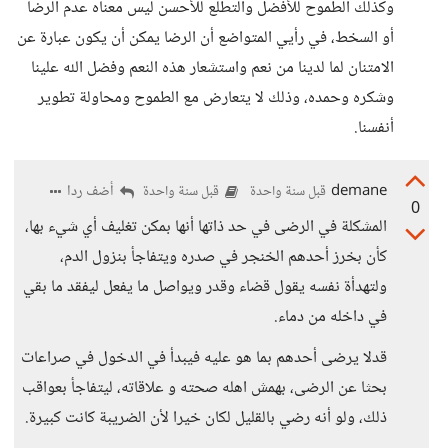
وكذلك الطموح للأفضل والتطلع للأحسن ليس معناه عدم الرضا
أو السخط، في رأيي المتواضع أن الرضا يمكن أن يكون عبارة عن
الامتنان لما لدينا من نعم واستشعار هذه النعم وفضل الله علينا
وشكره وحمده، وذلك لا يتعارض مع الطموح ومحاولة تطوير
أنفسنا.
demane
أضف ردا
قبل سنة واحدة
قبل سنة واحدة
0
المشكلة في الرضى في حد ذاتها أنها بمكن تغليف أي شيء بها،
كأن بخرز أحدهم الخنجر في صدره ويتفاجأ بنزول الدم،
ولتهدأة نفسه يقول قضاء وقدر ويواصل ما يفعل ليفقد ما بقي
في داخله من دماء.
قدلا يرضى أحدهم بما هو عليه فيبدأ في الدخول في صراعات
بحثا عن الرضى، بهمش اهله صحته و علاقاته، ليتفاجأ بعواقب
ذلك، ولو أنه رضي بالقليل لكان خيرا لأن الضريبة كانت كبيرة.