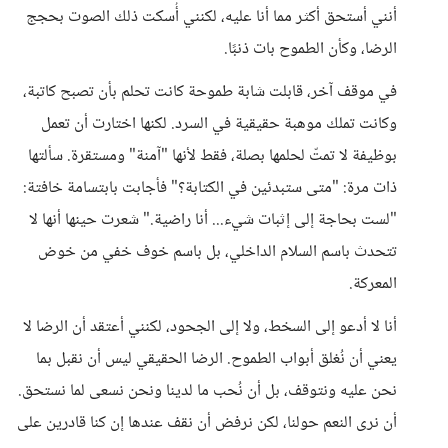
أنني أستحق أكثر مما أنا عليه، لكنني أُسكت ذلك الصوت بحجج
الرضا، وكأن الطموح بات ذنبًا.
في موقف آخر، قابلت شابة طموحة كانت تحلم بأن تصبح كاتبة،
وكانت تملك موهبة حقيقية في السرد. لكنها اختارت أن تعمل
بوظيفة لا تمتّ لحلمها بصلة، فقط لأنها "آمنة" ومستقرة. سألتها
ذات مرة: "متى ستبدئين في الكتابة؟" فأجابت بابتسامة خافتة:
"لست بحاجة إلى إثبات شيء... أنا راضية." شعرت حينها أنها لا
تتحدث باسم السلام الداخلي، بل باسم خوف خفي من خوض
المعركة.
أنا لا أدعو إلى السخط، ولا إلى الجحود، لكنني أعتقد أن الرضا لا
يعني أن نُغلق أبواب الطموح. الرضا الحقيقي ليس أن نقبل بما
نحن عليه ونتوقف، بل أن نُحب ما لدينا ونحن نسعى لما نستحق.
أن نرى النعم حولنا، لكن نرفض أن نقف عندها إن كنا قادرين على