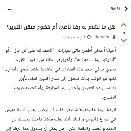
ثقافة
هل ما نشعر به رضا ناضج، أم خضوع متقن التبرير؟
5
demane
قبل سنة واحدة
أحيانًا أجدني أُطمئن ذاتي بعبارات : "الحمد لله على كل حال"، أو
"أنا راضٍ بما قسمه الله"، وأغرق في حالة من القبول لكل ما
يجري حولي. تبدو هذه العبارات في ظاهرها علامة نُضجٍ واتزان،
لكنها مع الوقت بدأت تتحوّل إلى ستارٍ أختبئ خلفه، لأُبرّر
تقاعسي عن التغيير، وأخشى به المجازفة، وأُسكت به صوت
الطموح.
الرضا قيمة عظيمة، لا شك في ذلك. أن ترضى يعني أنك لا تعيش
في صراع دائم مع واقعك، أنك تملك سلامًا داخليًا يحميك من
الحقد والحسد والنقمة. لكن... هل يمكن أن يتحول هذا الرضا إلى