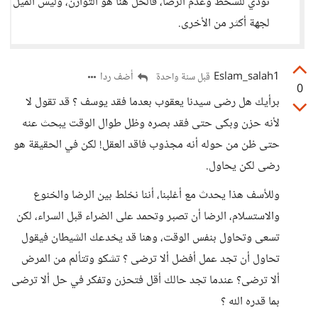
تؤدي للسخط وعدم الرضا، فالحل هنا هو التوازن، وليس الميل
لجهة أكثر من الأخرى.
Eslam_salah1
أضف ردا
قبل سنة واحدة
0
برأيك هل رضى سيدنا يعقوب بعدما فقد يوسف ؟ قد تقول لا
لأنه حزن وبكى حتى فقد بصره وظل طوال الوقت يبحث عنه
حتى ظن من حوله أنه مجذوب فاقد العقل! لكن في الحقيقة هو
رضى لكن يحاول.
وللأسف هذا يحدث مع أغلبنا، أننا نخلط بين الرضا والخنوع
والاستسلام، الرضا أن تصبر وتحمد على الضراء قبل السراء، لكن
تسعى وتحاول بنفس الوقت، وهنا قد يخدعك الشيطان فيقول
تحاول أن تجد عمل أفضل ألا ترضى ؟ تشكو وتتألم من المرض
ألا ترضى؟ عندما تجد حالك أقل فتحزن وتفكر في حل ألا ترضى
بما قدره الله ؟