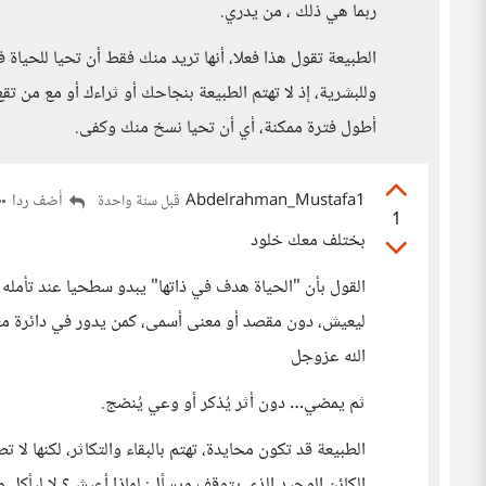
ربما هي ذلك ، من يدري.
الطبيعة تقول هذا فعلا، أنها تريد منك فقط أن تحيا للحياة في
وللبشرية، إذ لا تهتم الطبيعة بنجاحك أو ثراءك أو مع من تق
أطول فترة ممكنة، أي أن تحيا نسخ منك وكفى.
Abdelrahman_Mustafa1
أضف ردا
قبل سنة واحدة
1
بختلف معك خلود
القول بأن "الحياة هدف في ذاتها" يبدو سطحيا عند تأمل
ليعيش، دون مقصد أو معنى أسمى، كمن يدور في دائرة مغلقة:
الله عزوجل
ثم يمضي… دون أثر يُذكر أو وعي يُنضج.
الطبيعة قد تكون محايدة، تهتم بالبقاء والتكاثر، لكنها لا 
الكائن الوحيد الذي يتوقف ويسأل: لماذا أعيش؟ لا ليأكل