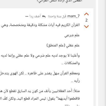
المعنى الذي أراده النص القرأني؟
mam_7
أضف ردا
قبل سنة واحدة
2
القرآن الكريم فيه آيات مشكلة ودقيقة ومتخصصة، وهي ي
علم شرعي
علم عقلي (علم المنطق)
وأغلبنا لا يوجد لديه علم شرعي ولا علم عقلي وإنما لديه 
والمشكلات ..
ومعظم القرآن سهل يفسّر على ظاهره .. لكن الهوى يتدخل مت
رأيه ..
مثلاً: أحد العقلانيين يأنف من كون يد السارق تقطع لأن ه
فاقطعوا أيديهما" يقول: ليس المراد قطع اليد، ولكن كفّ ا