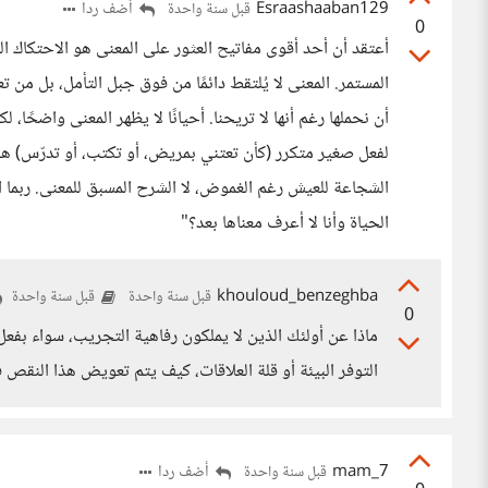
Esraashaaban129
أضف ردا
قبل سنة واحدة
0
أعتقد أن أحد أقوى مفاتيح العثور على المعنى هو الاحتكاك الي
المستمر. المعنى لا يُلتقط دائمًا من فوق جبل التأمل، بل من ت
أن نحملها رغم أنها لا تريحنا. أحيانًا لا يظهر المعنى واضحًا، 
لفعل صغير متكرر (كأن تعتني بمريض، أو تكتب، أو تدرّس) هو ب
الشجاعة للعيش رغم الغموض، لا الشرح المسبق للمعنى. ربما 
الحياة وأنا لا أعرف معناها بعد؟"
khouloud_benzeghba
قبل سنة واحدة
قبل سنة واحدة
0
ماذا عن أولئك الذين لا يملكون رفاهية التجريب، سواء بفعل
التوفر البيئة أو قلة العلاقات، كيف يتم تعويض هذا النقص
mam_7
أضف ردا
قبل سنة واحدة