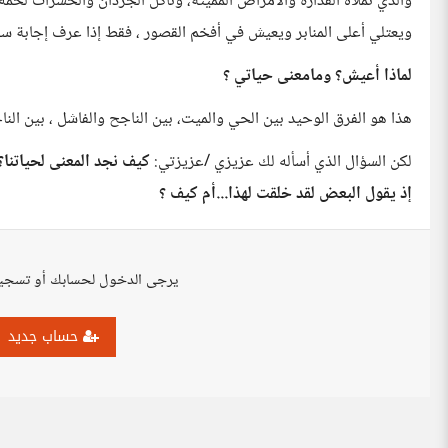
والذي تملأه القذارة والأمراض المميتة، وتأكل الجرذان والحشرات لحمه
ويعتلي أعلى المنابر ويعيش في أفخم القصور ، فقط إذا عرف إجابة سؤ
لماذا أعيش؟ ومامعنى حياتي ؟
هذا هو الفرق الوحيد بين الحي والميت، بين الناجح والفاشل ، بين الن
لكن السؤال الذي أسأله لك عزيزي /عزيزتي:
كيف نجد المعنى لحياتنا؟ 
إذ يقول البعض لقد خلقت لهذا...أم كيف ؟
يرجى الدخول لحسابك أو تسجي
حساب جديد