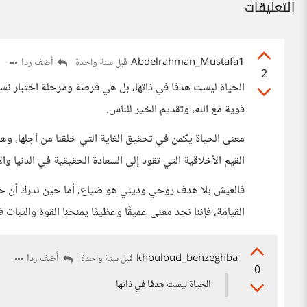
التعليقات
Abdelrahman_Mustafa1
أضف ردا
قبل سنة واحدة
2
الحياة ليست هدفا في ذاتها، بل هي فرصة ومرحلة اختبار نسعى
قوية مع الله، وتقديم الخير للناس.
معنى الحياة يكمن في تحقيق الغاية التي خلقنا من أجلها، وهي 
القيم الأخلاقية التي تقود إلى السعادة الحقيقية في الدنيا وال
فالعيش بلا هدف روحي وديني هو ضياع، أما حين ندرك أن حيات
القيامة، فإننا نجد معنى عميقًا وعظيمًا يمنحنا القوة والثبا
khouloud_benzeghba
أضف ردا
قبل سنة واحدة
0
الحياة ليست هدفا في ذاتها