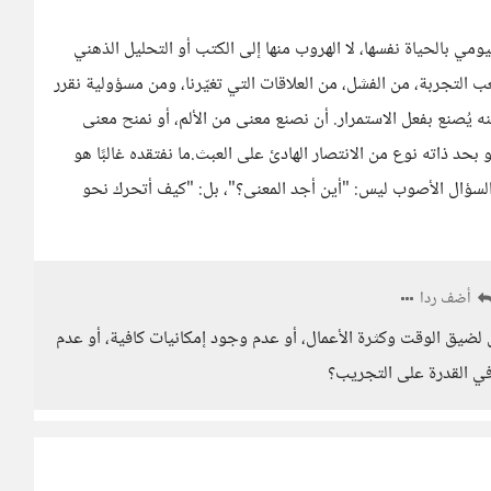
ومي بالحياة نفسها، لا الهروب منها إلى الكتب أو التحليل الذهني
عب التجربة، من الفشل، من العلاقات التي تغيّرنا، ومن مسؤولية نقرر
لكنه يُصنع بفعل الاستمرار. أن نصنع معنى من الألم، أو نمنح معنى
حد ذاته نوع من الانتصار الهادئ على العبث.ما نفتقده غالبًا هو
السؤال الأصوب ليس: "أين أجد المعنى؟"، بل: "كيف أتحرك نحو
أضف ردا
 لضيق الوقت وكثرة الأعمال، أو عدم وجود إمكانيات كافية، أو عدم
 في القدرة على التجريب؟