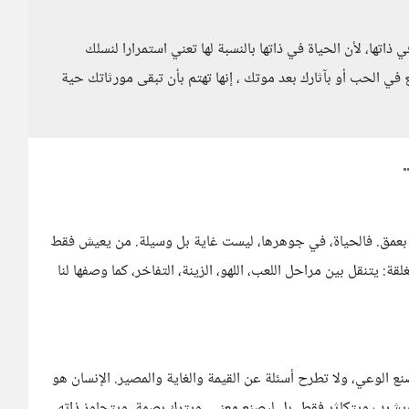
 ذاتها، لأن الحياة في ذاتها بالنسبة لها تعني استمرارا لنسلك
ع في الحب أو بآثارك بعد موتك ، إنها تهتم بأن تبقى مورثاتك حية
ه بعمق. فالحياة، في جوهرها، ليست غاية بل وسيلة. من يعيش فقط
 يتنقل بين مراحل اللعب، اللهو، الزينة، التفاخر، كما وصفها لنا
تصنع الوعي، ولا تطرح أسئلة عن القيمة والغاية والمصير. الإنسان هو
 ويشرب ويتكاثر فقط، بل ليصنع معنى، ويترك بصمة، ويتجاوز ذاته.