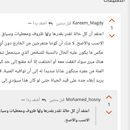
التعليقات
Kareem_Magdy
أضف ردا
قبل سنتين
1
اعتقد أن كل حالة تقدر بقدرها ولها ظروف ومعطيات وسياق خ
الانسب والأصح. لا شك أن كوننا متفرجين من الخارج دون أي إل
عكس ما يكون عليه الحال بالنسبة للشخص الذي سيتحمل تبعات ق
هناك مبرر سواء اتفقت معه أو اختلفت إلا أنه مقنع إلى حد ك
المئة من عمره ستكون عذابا شديدا له إلى أن توافيه المنية، ف
يريد إبقاء جده على قيد الحياة حتى لو كان هذا سيؤدي إلى 
Mohamed_hosny
أضف ردا
قبل سنتين
1
اعتقد أن كل حالة تقدر بقدرها ولها ظروف ومعطيات وسياق
الانسب والأصح.