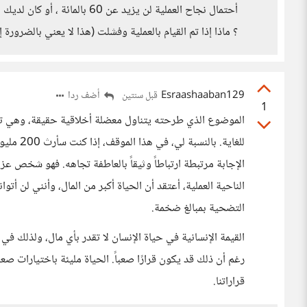
أحتمال نجاح العملية لن يزيد عن
؟ ماذا إذا تم القيام بالعملية وفشلت (هذا لا يعني بالضرورة
Esraashaaban129
أضف ردا
قبل سنتين
1
الموضوع الذي طرحته يتناول معضلة أخلاقية حقيقة، وهي توازن
للغاية. ب
الإجابة مرتبطة ارتباطاً وثيقاً بالعاطفة تجاهه. فهو شخص ع
الناحية العملية، أعتقد أن الحياة أكبر من المال، وأنني لن 
التضحية بمبالغ ضخمة.
القيمة الإنسانية في حياة الإنسان لا تقدر بأي مال، ولذلك ف
رغم أن ذلك قد يكون قرارًا صعباً. الحياة مليئة باختيارات صع
قراراتنا.