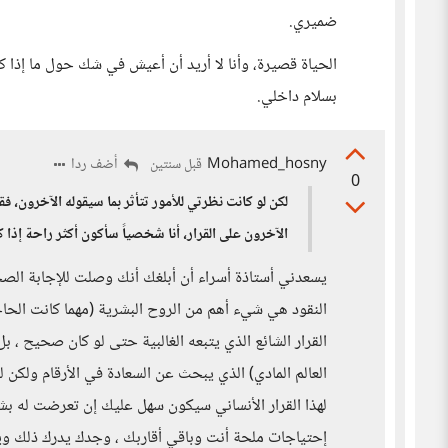
ضميري.
الحياة قصيرة، وأنا لا أريد أن أعيش في شك حول ما إذا ك
بسلام داخلي.
Mohamed_hosny
أضف ردا
قبل سنتين
0
لكن لو كانت نظرتي للأمور تتأثر بما سيقوله الآخرون، فق
الآخرون على القرار، أنا شخصياً سأكون أكثر راحة إذا
يسعدني أستاذة أسراء أن أبلغك أنك وصلت للإجابة الصحي
النقود هي شيء أهم من الروح البشرية (مهما كانت الحاجة
القرار الشائع الذي يتبعه الغالبية حتى لو كان صحيح ، 
العالم المادي) الذي يبحث عن السعادة في الأرقام ول
لهذا القرار الأنساني سيكون سهل عليك إن تعرضت له ب
إحتياجات ملحة أنت وباقي أقاربك ، وجدك يدرك ذلك وي