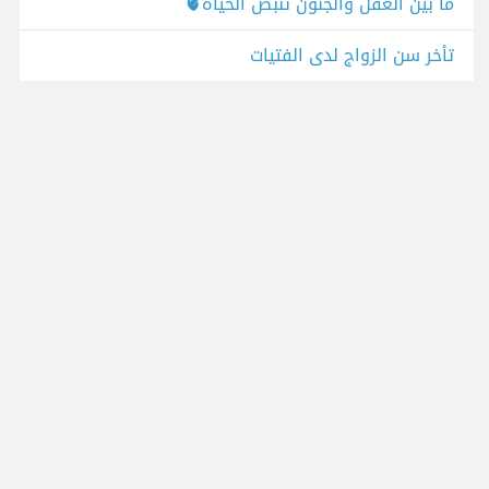
ما بين العقل والجنون تنبض الحياه🫀
تأخر سن الزواج لدى الفتيات