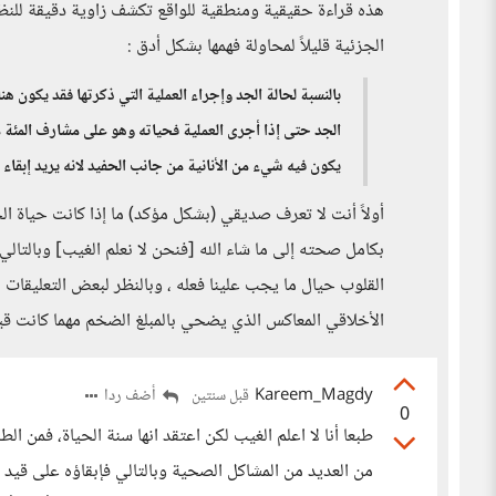
هذه قراءة حقيقية ومنطقية للواقع تكشف زاوية دقيقة للنظ
الجزئية قليلاً لمحاولة فهمها بشكل أدق :
بالنسبة لحالة الجد وإجراء العملية التي ذكرتها فقد يكون هن
الجد حتى إذا أجرى العملية فحياته وهو على مشارف المئة من 
يكون فيه شيء من الأنانية من جانب الحفيد لانه يريد إبقا
أولاً أنت لا تعرف صديقي (بشكل مؤكد) ما إذا كانت حياة ا
بكامل صحته إلى ما شاء الله [فنحن لا نعلم الغيب] وبالتالي
القلوب حيال ما يجب علينا فعله ، وبالنظر لبعض التعليقات ا
الأخلاقي المعاكس الذي يضحي بالمبلغ الضخم مهما كانت قيمت
Kareem_Magdy
أضف ردا
قبل سنتين
0
طبعا أنا لا اعلم الغيب لكن اعتقد انها سنة الحياة، فمن
من العديد من المشاكل الصحية وبالتالي فإبقاؤه على قيد 