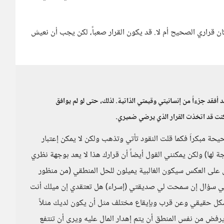
ان قراري الصحيح أم لا. قد يكون القرار صعباً، لكن يجب أن نعيش
د أفقد جزءاً من إنسانيتي وقيمتي الذاتية. لذلك، حتى لو لم يوافق
 كنت قد اتخذت القرار الذي يرضي ضميري.
حة مبكراَ فكما قلت النقود تأتي وتذهب ولكن لا يمكن إعتبار
 لها) ولكن يمكنني القول أيضاً أن قرارك هذا لا يعد بوجهة نظري
بل على العكس سيكون الغالبية يميلون للحل المنطقي (من منظور
كن لي سؤال إن سمحت لي صديقتي (إسراء) هل تعتقدي إن ميلك أنت
شكل حقيقي وعن قرب وبإيقاع مختلف مثل أن يكون لديك مثلاً
رفض من نفس المنطق أن يتم إهدار المال عليه ويرى أن تنتفع