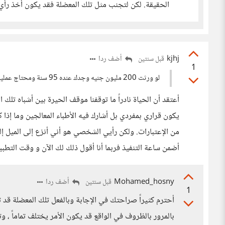
الحقيقة. لكن لتجنب مثل تلك المعضلة فقد يكون أخذ رأ
kjhj
أضف ردا
قبل سنتين
1
لو ورثت 200 مليون جنيه وجدك عنده 95 سنة ومحتاج عملية بنفس المبلغ ماذا ستفعل؟
أعتقد أن الحياة نادراً ما توقفنا موقف الحيرة بين أشباه تلك 
يكون قراري بمفردي بل أشارك فيه الأطباء المعالجين وما إذا 
من الإعتبارات. ولكن رأيي الشخصي هو أني أنزع إلى الميل إلى أ
أضمن ساعة التنفيذ فربما أنا أقول ذلك لك الآن و وقت التطبيق ت
Mohamed_hosny
أضف ردا
قبل سنتين
1
أحترم كثيراً صراحتك في الإجابة وبالفعل تلك المعضلة قد تك
بالمرور بالظروف في الواقع قد يكون الأمر يختلف تماماً ، وت