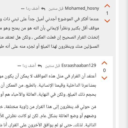
Mohamed_hosny
أضف ردا
قبل سنتين
1
عندما أفكر في الموضوع أجدني أميل جداً على تبني ذات وج
موقف أقل بكثير ونظراُ لإيماني بأن الله هو من يمنح وهو
إتخذت القرار الصحيح إن فعلت العكس ، ولكن هل تعتقد مث
المسؤلين منك وينظرون لهذا المبلغ أو لجزء منه على أنه طو
Esraashaaban129
أضف ردا
قبل سنتين
0
أعتقد أن القرار في مثل هذه المواقف لا يمكن أن يكون مو
بمشاعرنا الداخلية وقيمنا الإنسانية. بالطبع، من الممكن 
بحجم ذلك المبلغ، ولكن في النهاية، العائلة والأحباء هم أ
مَن حولي قد ينظرون إلى هذا القرار من زاوية مختلفة، خا
وضعهم أو وضع العائلة بشكل عام. لكن لو كانت نظرتي للأم
الذاتية. لذلك، حتى لو لم يوافق الآخرون على القرار، أنا