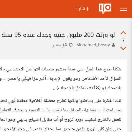
شارك
لو ورثت 200 مليون جنيه وجدك عنده 95 سنة ومحتاج عملية بنفس المبلغ ماذا ستفعل؟
7
Mohamed_hosny
قبل سنتين
هكذا طرح هذا المثل على هيئة منشور منصات التواصل الاجتماعي بالأ
بالضحك) و (8 ألاف تفاعل بالإعجاب) ..
تلك الفكرة على بساطتها ولكنها تطرح معضلة أخلاقية معقدة فهي تتعلق ب
نمر باختبارات مشابهة بالحياة ربما ليست بذات التعقيد ويختلف الت
للعمل بالخارج فيغيب دوره كزوج أو أب مقابل إحتياج بديهي وهو الحاجة
حتى وإن كان الزوج يؤمن حاجتها مما يجعلها تقصر في وجباتها نحو ا