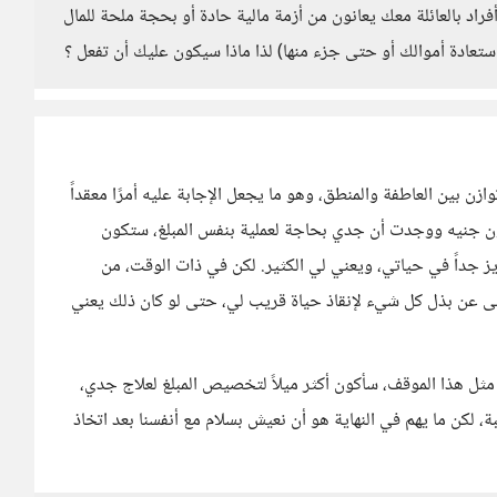
 60 بالمائة ، أو كان لديك أفراد بالعائلة معك يعانون من أزمة مالية حادة أو بحجة ملحة للمال
 إستعادة أموالك أو حتى جزء منها) لذا ماذا سيكون عليك أن تفعل ؟
 بين العاطفة والمنطق، وهو ما يجعل الإجابة عليه أمرًا معقداً
النسبة لي، في هذا الموقف، إذا كنت سأرث 200 مليون جنيه ووجدت أن جدي بحاجة لعملية بنفس المبلغ، ستكون
زيز جداً في حياتي، ويعني لي الكثير. لكن في ذات الوقت، من
أتوانى عن بذل كل شيء لإنقاذ حياة قريب لي، حتى لو كان ذلك يعني
ي مثل هذا الموقف، سأكون أكثر ميلاً لتخصيص المبلغ لعلاج جدي،
بة، لكن ما يهم في النهاية هو أن نعيش بسلام مع أنفسنا بعد اتخاذ