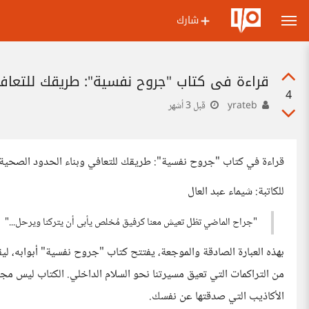
شارك
قراءة في كتاب "جروح نفسية": طريقك للتعافي
4
yrateb
قبل 3 أشهر
قراءة في كتاب "جروح نفسية": طريقك للتعافي وبناء الحدود الصحية
للكاتبة: شيماء عبد العال
"جراح الماضي تظل تعيش معنا كرفيق مُخلص يأبى أن يتركنا ويرحل..."
بهذه العبارة الصادقة والموجعة، يفتتح كتاب "جروح نفسية" أبوابه، ل
من التراكمات التي تعيق مسيرتنا نحو السلام الداخلي. الكتاب ليس م
الأكاذيب التي صدقتها عن نفسك.