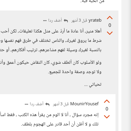
من الحبة قبة.
yrateb
أضف ردا
قبل 3 أشهر
0
أهلا منير، أنا عادة ما أردّ على مثل هكذا تعليقات، لكن أ
شرط ما يروق لغيرك، والناس تختلف في طرق فهم نفسها وطرق
بالنسبة لغيرك وسيلة لفهم مشاعرهم، ترتيب أفكارهم، أو ح
ولو الأسلوب كان ألطف شوي، كان النقاش حيكون أعمق وأنفع.
ولا توجد وصفة واحدة للجميع.
تحياتي ...
MounirYousef
أضف ردا
قبل 3 أشهر
0
إنه مجرد سؤال ، أنا لا الوم من يقرأ هذه الكتب ، فقط اس
تلك و لا أظن أن أحد قادر على الهجوم بلطف.