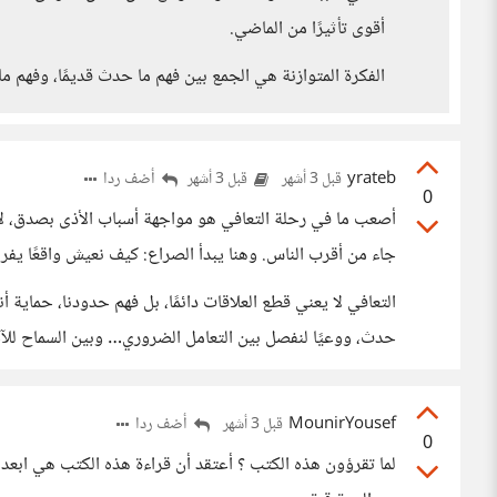
أقوى تأثيرًا من الماضي.
الفكرة المتوازنة هي الجمع بين فهم ما حدث قديمًا، وفهم م
yrateb
أضف ردا
قبل 3 أشهر
قبل 3 أشهر
0
أصعب ما في رحلة التعافي هو مواجهة أسباب الأذى بصدق، ل
جاء من أقرب الناس. وهنا يبدأ الصراع: كيف نعيش واقعًا يفر
التعافي لا يعني قطع العلاقات دائمًا، بل فهم حدودنا، حماية 
حدث، ووعيًا لنفصل بين التعامل الضروري… وبين السماح للآخ
MounirYousef
أضف ردا
قبل 3 أشهر
0
لما تقرؤون هذه الكتب ؟ أعتقد أن قراءة هذه الكتب هي ابعد 