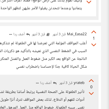
وكيف نقوم بذلك على أرض الواقع؟ فمثلًا أعرف أكثر من 
يتمادوا وعندما تتحدثن يقبلوا الأمر عليهن لتظهر الواحدة 
Mai_Easa22
أضف ردا
قبل 3 أشهر
قبل 3 أشهر
1
أغلب المواقف المؤلمة التي تعرضنا لها في الطفولة لم نتذكره
السبب في الضغط النفسي الذي نعيشه بالتأكيد هو ذكريات الط
الناتجة عن الواقع بعد الكبر مثل ضغوط العمل والفشل المتكرر
شكل الحياة كافية جدًا لإحساسنا باضطراب نفسي
yrateb
أضف ردا
قبل 3 أشهر
0
تأثير الطفولة على الصحة النفسية يرتبط أساسًا بطريقة تشكّل
أدوات للفهم أو الدفاع، لذلك بعض المواقف تترك أثرًا طويل
نفسي سببه الطفولة. ضغوط الواقع مثل العمل المرهق، العلاق