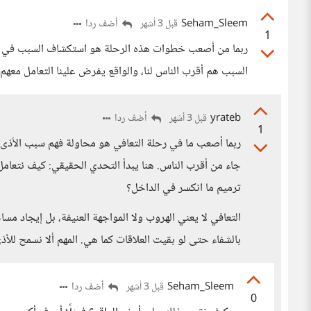
Seham_Sleem
أضف ردا
قبل 3 أشهر
1
ربما من أصعب خطوات هذه الرحلة هو استكشاف السبب في أذي
السبب هم أقرب الناس لنا، والواقع يفرض علينا التعامل معه
yrateb
أضف ردا
قبل 3 أشهر
1
ربما أصعب ما في رحلة التعافي هو محاولة فهم سبب الأذى،
جاء من أقرب الناس. هنا يبدأ التحدي الحقيقي: كيف نتعام
ترميم ما انكسر في الداخل؟
التعافي لا يعني الهروب ولا المواجهة العنيفة، بل إيجاد مس
بالشفاء حتى لو بقيت العلاقات كما هي. المهم ألا نسمح للأذ
Seham_Sleem
أضف ردا
قبل 3 أشهر
0