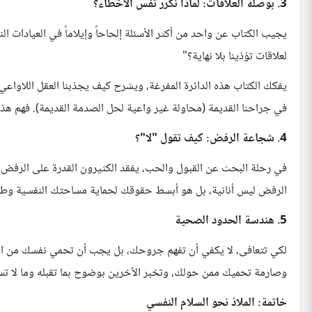
3. بوصلة العلاقات: لماذا نكرر نفس الأخطاء؟
يجيب الكتاب عن واحد من أكثر الأسئلة إلحاحاً وإيلاماً في العيادات النفس
لعلاقات تؤذينا بلا نهاية؟"
يفكك الكتاب هذه الدائرة المفرغة، ويشرح كيف يجذبنا العقل اللاوا
في جراحنا القديمة (محاولة غير واعية لحل الصدمة القديمة). فهم هذا
4. شجاعة الرفض: كيف تقول "لا"؟
في رحلة البحث عن القبول والحب، يفقد الكثيرون القدرة على الرفض. ي
الرفض ليس أنانية، بل هو أبسط حقوقك لحماية مساحتك النفسية وطا
5. هندسة الحدود الصحية
لكي تتعافى، لا يكفي أن تفهم جروحك، بل يجب أن تحمي نفسك من ال
وصارمة تحميك ممن حولك، وتخبر الآخرين بوضوح بما تقبله وما لا تس
خاتمة: الملاذ نحو السلام النفسي