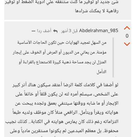
شئ جديد او توفير ما كنت ستنفقه علي ادوية الضغط او توفير
رفاهية لا يمكنك شراءها
Abdelrahman_985
أضف ردا
قبل 3 أشهر
0
من السهل تمجيد الهوايات حين تكون الحاجات الأساسية
مؤمنة. من يعاني من الديون أو المرض أو الخوف على إيجار
المنزل لن يجد مساحة ذهنية كبيرة للاستمتاع بالقراءة أو
التأمل
لو أضفنا في كلامك كلمة الرضا أعتقد سيكون هناك أثر كبير
على الشخص، سيسلم أمره لله لن يكون قلقاً أو خائفاً على
الإيجار أو ما شابه ووقتها سيتنفي بعمق وتجده يبحث عن
هواياته ويقرأ ويتأمل. الرافعي مثلاً كان موظف ولديه طبعاً
التزاماته رغم ذلك كان يمارس هوايته في الكتابة.. كذلك نجيب
محفوظ. بل معظم المبدعين لم يكونوا مستقرين مادياً وعلى