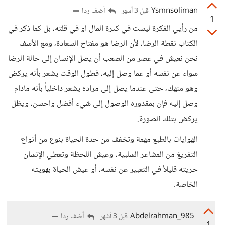
Ysmnsoliman
أضف ردا
قبل 3 أشهر
1
من رأيي الفكرة ليست في كثرة المال او في قلته، بل كما ذكر في
الكتاب نقطة الرضا، لأن الرضا هو مفتاح السعادة، ومع الأسف
نحن نعيش في عصر من الصعب أن يصل الإنسان إلى حالة الرضا
سواء عن نفسه أو عما وصل إليه، فطول الوقت يشعر بأنه يركض
وهو منهك، حتى عندما يصل إلى مراده يشعر داخلياً بأنه مادام
وصل إليه فإن بمقدوره الوصول إلى شيء أفضل واحسن، ويظل
يركض بتلك الصورة.
الهوايات بالطبع مهمة وتخفف من حدة الحياة بنوع من أنواع
التفريغ من المشاعر السلبية، وعيش اللحظة وتعطي الإنسان
حريته قليلاً في التعبير عن نفسه، أو عيش الحياة بهويته
الخاصة.
Abdelrahman_985
أضف ردا
قبل 3 أشهر