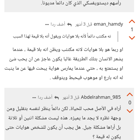
رأسهم ديستويفسكي الذي كان دائماً مديوناً.
eman_hamdy
أضف ردا
قبل 3 أشهر
1
نه مكتئب دائماً لأنه بلا هوايات ويقول أنه بلا قيمة لهذا السبب
او ربما هو بلا هوايات لانه مكتئب ويظن انه بلا قيمة ، عندما
يشعر الانسان بتلك الطريقة غالبا يكون عاجز عن ان يحب شئ
او يستمتع به ، حتي عندما يمارس هواية يبحث فيها عن ما يثبت
له انه بارع او موهوب فيحبط ويتوقف .
Abdelrahman_985
أضف ردا
قبل 3 أشهر
0
أراه في الأصل محب للحياة، لكن دائماً ينظر لنفسه بتقليل ومن
وجهة نظره لا يجد ما يميزه. هذه ليست مشكلة اثنين أو ثلاثة
بل أراها مشكلة جيل. هل يجب أن يكون للشخص هوايات حتى
يكون له قيمة ؟