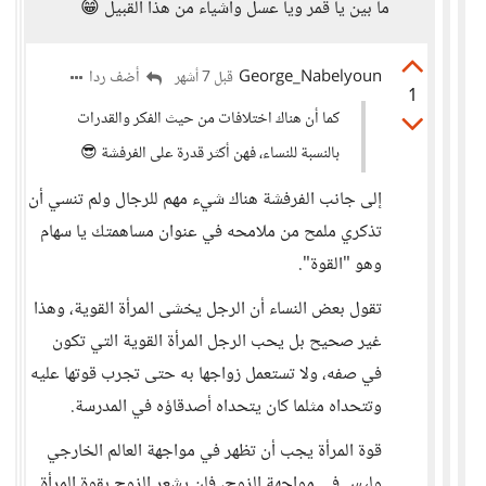
ما بين يا قمر ويا عسل وأشياء من هذا القبيل 😁
George_Nabelyoun
أضف ردا
قبل 7 أشهر
1
كما أن هناك اختلافات من حيث الفكر والقدرات
بالنسبة للنساء، فهن أكثر قدرة على الفرفشة 😎
إلى جانب الفرفشة هناك شيء مهم للرجال ولم تنسي أن
تذكري ملمح من ملامحه في عنوان مساهمتك يا سهام
وهو "القوة".
تقول بعض النساء أن الرجل يخشى المرأة القوية، وهذا
غير صحيح بل يحب الرجل المرأة القوية التي تكون
في صفه، ولا تستعمل زواجها به حتى تجرب قوتها عليه
وتتحداه مثلما كان يتحداه أصدقاؤه في المدرسة.
قوة المرأة يجب أن تظهر في مواجهة العالم الخارجي
وليس في مواجهة الزوج، فلن يشعر الزوج بقوة المرأة