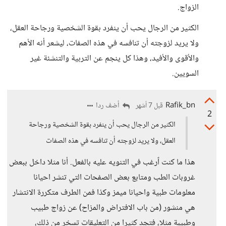
الزواج.
الكثير من الرجال يحب أن ينفرد بقوة الشخصية ورجاحة العقل،
ولا يريد لزوجته أن تنافسه في هذه الصفات، ليشعر أنه الأهم
والأقوى والأفيد، وهذا كل ينجم عن التربية والتنشئة غير
السويين.
Rafik_bn
أضف ردا
قبل 7 أشهر
2
الكثير من الرجال يحب أن ينفرد بقوة الشخصية ورجاحة
العقل، ولا يريد لزوجته أن تنافسه في هذه الصفات
هذا ما كنت ٱرغب في التنويه عليه بالفعل. أنا مثلا داخل ببعض
غروبات الطب ومتابع بعض الصفحات التي تنشر احيانا
معلومات طبية واحيانا ميمز وكذا فمن الطرف متكررة الانتشار
هي منشور (من باب الافتراض والمزاح) عن زواج طبيب
وطبيبة مثلا، فتجد كثيرا من التعليقات تسخر من ذلك،