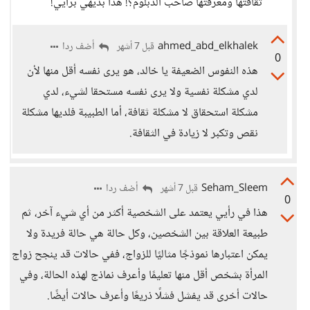
ثقافتها ومعرفتها صاحب الدبلوم؟! هذا بديهي برأيي!
ahmed_abd_elkhalek
أضف ردا
قبل 7 أشهر
0
هذه النفوس الضعيفة يا خالد، هو يرى نفسه أقل منها لأن
لدي مشكلة نفسية ولا يرى نفسه مستحقا لشيء، لدي
مشكلة استحقاق لا مشكلة ثقافة، أما الطبيبة فلديها مشكلة
نقص وتكبر لا زيادة في الثقافة.
Seham_Sleem
أضف ردا
قبل 7 أشهر
0
هذا في رأيي يعتمد على الشخصية أكثر من أي شيء آخر، ثم
طبيعة العلاقة بين الشخصين، وكل حالة هي حالة فريدة ولا
يمكن اعتبارها نموذجًا مثاليًا للزواج، ففي حالات قد ينجح زواج
المرأة بشخص أقل منها تعليمًا وأعرف نماذج لهذه الحالة، وفي
حالات أخرى قد يفشل فشلًا ذريعًا وأعرف حالات أيضًا.