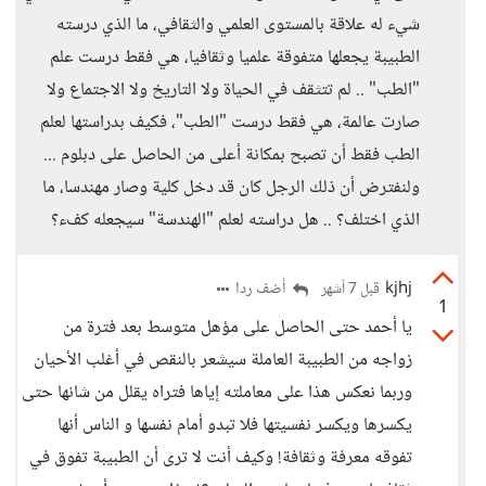
شيء له علاقة بالمستوى العلمي والثقافي، ما الذي درسته
الطبيبة يجعلها متفوقة علميا وثقافيا، هي فقط درست علم
"الطب" .. لم تتثقف في الحياة ولا التاريخ ولا الاجتماع ولا
صارت عالمة، هي فقط درست "الطب"، فكيف بدراستها لعلم
الطب فقط أن تصبح بمكانة أعلى من الحاصل على دبلوم ...
ولنفترض أن ذلك الرجل كان قد دخل كلية وصار مهندسا، ما
الذي اختلف؟ .. هل دراسته لعلم "الهندسة" سيجعله كفء؟
kjhj
أضف ردا
قبل 7 أشهر
1
يا أحمد حتى الحاصل على مؤهل متوسط بعد فترة من
زواجه من الطبيبة العاملة سيشعر بالنقص في أغلب الأحيان
وربما نعكس هذا على معاملته إياها فتراه يقلل من شانها حتى
يكسرها ويكسر نفسيتها فلا تبدو أمام نفسها و الناس أنها
تفوقه معرفة وثقافة! وكيف أنت لا ترى أن الطبيبة تفوق في