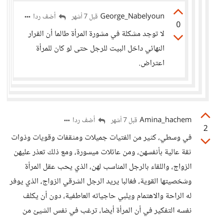
George_Nabelyoun
أضف ردا
قبل 7 أشهر
0
لا توجد مشكلة في مشورة المرأة طالما أن القرار
النهائي داخل البيت للرجل حتى لو كان للمرأة
اعتراض.
Amina_hachem
أضف ردا
قبل 7 أشهر
2
في وسطي، كثير من الفتيات جميلات ومثقفات وقويات وذوات
ثقة عالية بأنفسهن، ومن عائلات ميسورة، ومع ذلك تعذر عليهن
الزواج، واللقاء بالرجل المناسب لهن، الذي يحب عقل المرأة
وشخصيتها القوية، فغالبا يريد الرجل الشرقي الزواج، الذي يوفر
له الراحة والاهتمام ويلبي حاجياته العاطفية، دون أن يكلف
نفسه التفكير في أن المرأة أيضا، ترغب في نفس الشيئ من