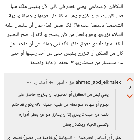
التكافئ الإجتماعي. يعني خطر في بالي الآن بلقيس ملكة سبأ
فمن كان يصلح لها كزوج وهي ملكة على قومها و جميلة وقوية
الشخصية ومثقفة عصرها؟! ذكر بعض المؤرخون أن سليمان عليه
السلام تزوجها وهو بالفعل من كان يصلح لها لانه إذا صح التعبير
أثقف منها وأقوى وفوق ملكها لأنه نبي وملك في آن واحد! هل
كان من الممكن أن تتزوح بلقيس حتى من أحد رعيتها أو حتى
من مستشار من مستشاريها؟! أعتقد الإجابة واضحة...
ahmed_abd_elkhalek
أضف ردا
قبل 7 أشهر
2
يعني ليس من المعقول أو المحبوب أن يتزوج حاصل على
دبلوم أو شهادة متوسطة من طبيبة جميلة! لأنه يكون قد ظلم
نفسه من حيث لا يدري إلا أن يتنازل هو عن بعض أدواره
وتمشي الحياة ويكملان بعض
على أي أساس افترضنا أن الشهادة (وخاصة في مصر) تثبت أي