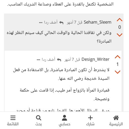
الشخصية تكتمل بالقدرة على العطاء وصناعة الشريك المناسب.
Seham_Sleem
أضف ردا
قبل 7 أشهر
0
ولكن في ثقافتنا الحالية والوقت الحالي كيف سيتم النظر لهذه
المبادرة؟
Design_Writer
أضف ردا
قبل 7 أشهر
1
لا يشترط أن تكون المبادرة مباشرة، بل الاستفادة من فعل
السيدة خديجة رضي الله عنها.
فمبادرة المرأة بالزواج أمر طيب، إذا قامت على حكمة
ونصيحة.
ويبقى السؤال الأهم: هل القبول نابع من قناعة أم مجرد
رغبة؟
الرئيسية
شارك
حسابي
بحث
القائمة