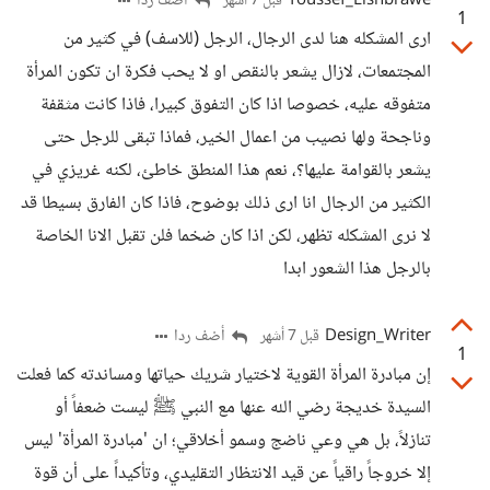
Youssef_Elshbrawe
أضف ردا
قبل 7 أشهر
1
ارى المشكله هنا لدى الرجال، الرجل (للاسف) في كثير من
المجتمعات، لازال يشعر بالنقص او لا يحب فكرة ان تكون المرأة
متفوقه عليه، خصوصا اذا كان التفوق كبيرا، فاذا كانت مثقفة
وناجحة ولها نصيب من اعمال الخير، فماذا تبقى للرجل حتى
يشعر بالقوامة عليها؟، نعم هذا المنطق خاطئ، لكنه غريزي في
الكثير من الرجال انا ارى ذلك بوضوح، فاذا كان الفارق بسيطا قد
لا نرى المشكله تظهر، لكن اذا كان ضخما فلن تقبل الانا الخاصة
بالرجل هذا الشعور ابدا
Design_Writer
أضف ردا
قبل 7 أشهر
1
إن مبادرة المرأة القوية لاختيار شريك حياتها ومساندته كما فعلت
السيدة خديجة رضي الله عنها مع النبي ﷺ ليست ضعفاً أو
تنازلاً، بل هي وعي ناضج وسمو أخلاقي؛ ان 'مبادرة المرأة' ليس
إلا خروجاً راقياً عن قيد الانتظار التقليدي، وتأكيداً على أن قوة