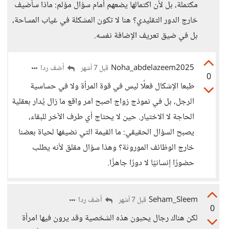
مكتملة، بل لأن اكتمالها يضعهم أمام سؤال مؤلم: ماذا سأضيف
خارج الدور التقليدي؟ هنا لا تكون المشكلة في غياب المساحة،
بل في ضيق تعريف الإضافة نفسه.
Noha_abdelazeem2025
أضف ردا
قبل 7 أشهر
0
طبعا الإشكال فعلًا ليس في قوة المرأة ولا في حساسية
الرجل، بل في نموذج زواج اصبح امر واقع ما زال يُدار بعقلية
الحاجة لا الاختيار. حين لا يحتاج أي طرف الآخر للبقاء،
يصبح السؤال الحقيقي: ما القيمة التي نضيفها لحياة بعضنا
خارج الوظائف الموروثة؟ وهذا سؤال مقلق لأنه يطلب
حضورًا إنسانيًا لا دورًا جاهزًا.
Seham_Sleem
أضف ردا
قبل 7 أشهر
0
لكن هناك رجال يحبون هذه الشخصية وقد يرون فيها امرأة