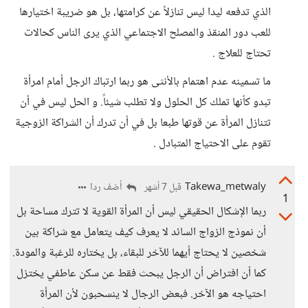
الذي تدفعه ليدا ليس تنازلاً عن كرامتها، بل هو ضريبة اختيارها
للعب دور المنقذ والمصلح الاجتماعي الذي يرى الناس كحالات
تحتاج للعلاج .
ما تسمينه عدم اهتمام بالأنثى هو ربما ارتباك الرجل أمام امرأة
تبدو كأنها تملك كل الحلول ولا تطلب شيئاً. و الحل ليس في أن
تتنازل المرأة عن قوتها طبعا بل في أن تدرك أن الشراكة الزوجية
تقوم على الاحتياج المتبادل .
Takewa_metwaly
أضف ردا
قبل 7 أشهر
1
ربما الإشكال الحقيقي ليس أن المرأة القوية لا تترك مساحة بل
أن نموذج الزواج السائد لا يعرف كيف يتعامل مع شراكة بين
شخصين لا يحتاج أيهما للآخر للبقاء، بل يختاره للرغبة والمودة.
كما أن افتراض أن الرجل يبحث فقط عن سكن عاطفي يختزل
احتياجه هو الآخر. فبعض الرجال لا ينسحبون لأن المرأة