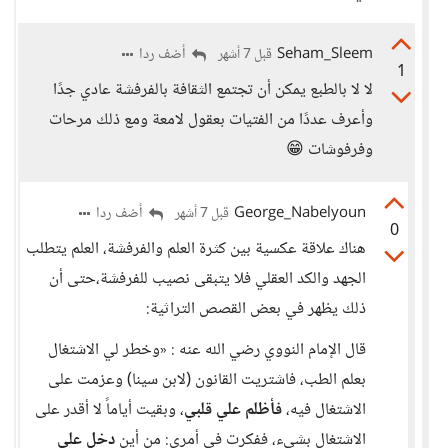
Seham_Sleem
أضف ردا
قبل 7 أشهر
1
لا لا بالطبع يمكن أن تجتمع الثقافة بالفرفشة عادي جدًا
وأعرف عددًا من الفتيات بعقول لامعة ومع ذلك مرحات
وفرفوشات 😁
George_Nabelyoun
أضف ردا
قبل 7 أشهر
0
هناك علاقة عكسية بين كثرة العلم والفرفشة، العلم يتطلب
الجهد والكد العقلي فلا يتبقى نصيب للفرفشة،حتى أن
ذلك يظهر في بعض القصص التراثية:
قال الإمام النووي رضي الله عنه : «وخطر لي الاشتغال
بعلم الطب، فاشتريت القانون (لابن سينا) وعزمت على
الاشتغال فيه،
فأظلم علي قلبي
، وبقيت أياماً لا أقدر على
الاشتغال بشيء، ففكرت في أمري: من أين
دخل علي