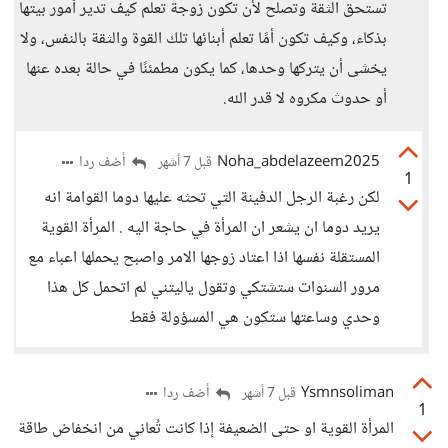
تستحق الثقة وتصلح لأن تكون زوجة تعلم كيف تدير أمور بيتها
بذكاء، وكيف تكون أمًا تعلم أبنائها تلك القوة والثقة بالنفس، ولا
يخشى أن يتركها وحدها، كما يكون مطمئنًا في حالة بعده عنها
أو حدوث مكروه لا قدر الله.
Noha_abdelazeem2025
أضف ردا
قبل 7 أشهر
1
لكن رغبة الرجل الدفينة التي تحثه عليها دوما القوامة انه
يريد دوما ان يشعر ان المرأة في حاجة اليه . المرأة القوية
المستقلة نفسها اذا اعتاد زوجها الامر واصبح يحملها اعباء مع
مرور السنوات ستشتكي وتقول ياليتني لم اتحمل كل هذا
وحدي وساعتها ستكون هي المسؤولة فقط
Ysmnsoliman
أضف ردا
قبل 7 أشهر
1
المرأة القوية او حتى الضعيفة إذا كانت تُعاني من انخفاض طاقة