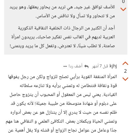
0
للأسف توافق غير جيد، هي تريد من يحاور يعقلها، وهو يريد
من لا تتحاور ولا تسأل ولا تناقش من الأساس.
أجد أن الكثير من الرجال ذات الخلفية الثقافية الذكورية
العربية لديهم في الغالب نفس تفكير صاحبك، يريدون امرأة
صامتة، لا تطلب شيئًا، لا تعترض، وتفعل كل ما يريد ويتمنى!
kjhj
أضف ردا
قبل 7 أشهر
2
المرأة المثقفة القوية برأيي تصلح للزواج ولكن من رجل يفوقها
قوة وثقافة فتتطامن له وتمشي برأيه ولا تنازعه سلطاته
القيادية. يعني ليس من المعقول أو المحبوب أن يتزوج حاصل
على دبلوم أو شهادة متوسطة من طبيبة جميلة! لأنه يكون قد
ظلم نفسه من حيث لا يدري إلا أن يتنازل هو عن بعض أدواره
وتمشي الحياة ويكملان بعض. التكافئ العلمي و الثقافي هنا مهم
جدًا وعامل من عوامل نجاح الزواج أو فشله ولا يقل أهمية عن