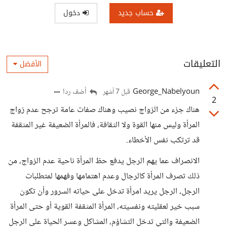
حساب جديد
دخول
التعليقات
الأفضل
George_Nabelyoun
أضف ردا
قبل 7 أشهر
2
هناك جزء من الزواج نصيب وهناك صفات عامة ترجح عدم زواج
المرأة وليس منها القوة ولا الثقافة، فالمرأة الضعيفة غير المثقفة
قد ترتكب نفس الأخطاء.
الانصراف عما يهم الرجل يدفع حظ المرأة ناحية عدم الزواج، من
ذلك تصرف المرأة كالرجال وعدم اهتمامها وفهمها لمتطلبات
الرجل، الرجل يريد امرأة تدخل على حياته السرور وأن تكون
سبب خير لعقليته ونفسيته، المرأة المثقفة القوية أو حتى المرأة
الضعيفة والتي تدخل التشاؤم، المشاكل وعسر الحياة على الرجل