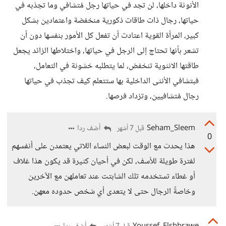
الأنوثة داخلها، لن تجد في حياتها رجل مُتشافي وما تجذبه في
حياتها، رجال ذات طاقات ذكورية منخفضة واعتمادين بشكل
كبير، المرأة القوية اعتادت أن تفعل كل الأمور بنفسها دون أن
تشعر بأنها تحتاج إلى الرجل في حياتها، واختلاطها الزائد يجعل
طاقتها الانثوية تنخفض، لما يتطلبه خشونة في التعامل،
فبتشافي الأنثى الداخلية بها ستتعلم كيف تجذب في حياتها
رجال مُتشافيين، وتزداد فرصها.
Seham_Sleem
أضف ردا
قبل 7 أشهر
0
هذا يحدث مع الوقت لبعض النساء اللاتي يعتمدن على أنفسهم
لفترة طويلة للأسف، لكن في أحيان كثيرة قد يكون هذا غلاف
أو غطاء تستخدمه تلك الشابتت عند تعاملهن مع الآخرين
وخاصةً الرجال حتى لا يتعدى أي شخص حدوده معهن.