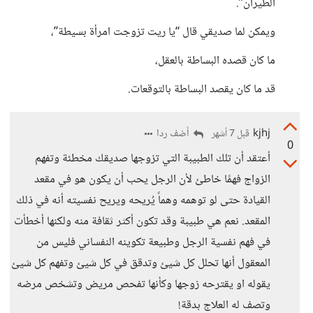
الطيران”.
ويمكن لما صديقي قال “يا ريت تزوجت امرأة بسيطة”،
ما كان قصده البساطة بالعقل،
قد ما كان يقصد البساطة بالتوقعات.
kjhj
أضف ردا
قبل 7 أشهر
0
أعتقد أن تلك الطبيبة التي تزوجها صديقك مخطئة وتفهم
الزواج فهمًا خاطئ لأن الرجل يحب أن يكون هو في مقعد
القيادة حتى لو توهمه وهماً يُريحه ويريح نفسيته أنه في ذلك
المقعد. نعم هي طبيبة وقد تكون أكثر ثقافة منه ولكنها أخطأت
في فهم نفسية الرجل وطبيعة تكوينه النفساني فليس من
المعقول أنها تحلل كل شيئ وتدقق في كل شيئ وتفهم كل شيئ
يقوله او يقترحه زوجها وكأنها تفحص مريض وتشخص مرضه
وتصف له العلاج بدقة!