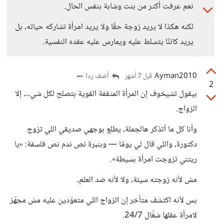
نعم عرفت أكثر من بنت وشابة بنفس الحال.
لكنه هكذا لا يريد زوجة حقًا ولا يريد امرأة تشاركه حياته، بل
يريد كائنًا يتسلط عليه ويمارس عليه عقده النفسية.
Ayman2010
أضف ردا
قبل 7 أشهر
2
بيقول تشيخوف إن المرأة المثقفة القوية بتصلح لكل شي… إلا
الزواج.
وأنا كل ما أتذكر هالجملة، يطلع بوجهي صديقي اللي تزوج
دكتورة، واللي قال لي يومًا — وبنبرة نص ندم نص فلسفة: «يا
ريتني تزوجت امرأة بسيطة».
مش لأنه زوجته سيئة، ولا لأنه ضد العلم،
بس لأنه اكتشف متأخر إن الزواج اللي متعوّدين عليه مش مجهّز
لامرأة عقلها شغّال 24/7.