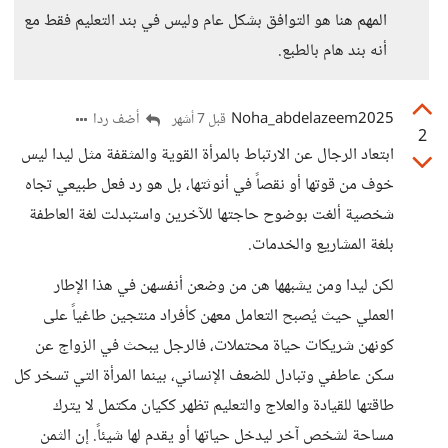
المهم هنا هو التوافق بشكل عام وليس في بند التعليم فقط مع
أنه بند هام بالطبع.
Noha_abdelazeem2025
أضف ردا
قبل 7 أشهر
2
ابتعاد الرجال عن الارتباط بالمرأة القوية والمثقفة مثل ليدا ليس
خوف من قوتها أو نقصاً في أنوثتها، بل هو رد فعل طبيعي تجاه
شخصية ألغت بوضوح حاجتها للآخرين واستبدلت لغة العاطفة
بلغة المشاريع والخدمات.
لكن ليدا ومن يشبهها هن من وضعن أنفسهن في هذا الإطار
العملي حيث يُصبح التعامل معهن كأفراد منتجين طاغياً على
كونهن شريكات حياة محتملات، فالرجل يبحث في الزواج عن
سكن عاطفي وتبادل للضعف الإنساني، بينما المرأة التي تسخر كل
طاقتها للقيادة والعلاج والتعليم تظهر ككيان مكتمل لا يترك
مساحة لشخص آخر ليدخل حياتها أو يقدم لها شيئاً. إن الثمن