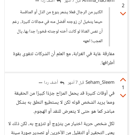
Amina_hachem
أضف ردا
قبل 7 أشهر
2
الكثير من الرجال فعلا يشعر بنوع من الذل أو المنافسة
حينما يتخيل ان زوجته أفضل منه في مجالات كثيرة.. رغم
أن نفس الفتاة لو كانت أخته لوجدته فخورا جدا بها، يال
العجب! اههه
مفارقة غاية في الغرابة، مع العلم أن الشركات تتقوى بقوة
أطرافها.
Seham_Sleem
أضف ردا
قبل 7 أشهر
1
في أوقات كثيرة قد يحمل المزاح جزءًا كبيرًا من الحقيقة
ومما يريد الشخص قوله لكن لا يستطيع النطق به بشكل
مباشر كما هو حتى لا يتعرض للنقد أو الهجوم.
لكل شخص حرية اختيار من يتزوج أو تتزوج به، لكن ذلك لا
يعني التحقير أو التقليل من الآخرين أو تصدير صورة سيئة