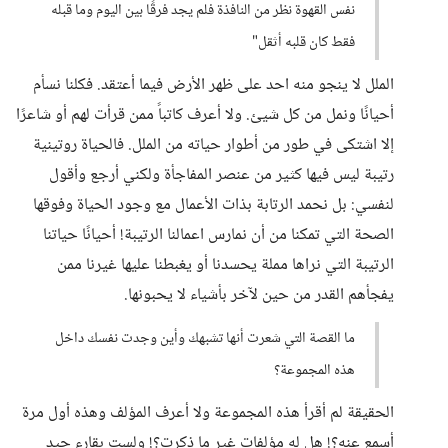
نفس القهوة نظر من النافذة فلم يجد فرقًا بين اليوم وما قبله
فقط كان قلبه أثقل"
الملل لا ينجو منه احد على ظهر الأرض فيما أعتقد. فكلنا نسأم
أحيانًا ونمل من كل شيئ. ولا أعرف كاتباً ممن قرأت لهم أو شاعرًا
إلا اشتكى في طور من أطوار حياته من الملل. فالحياة روتينية
رتيبة ليس فيها كثير من عنصر المفاجأة ولكني أرجع وأقول
لنفسي: بل نحمد الرتابة بذات الأعمال مع وجود الحياة وفوقها
الصحة التي تمكنا من أن نمارس اعمالنا الرتيبة! أحيانًا حياتنا
الرتيبة التي نراها مملة يحسدنا أو يغبطنا عليها غيرنا ممن
يفجأهم القدر من حين لآخر بأشياء لا يحبونها.
ما القصة التي شعرت أنها تشبهك وأين وجدت نفسك داخل
هذه المجموعة؟
الحقيقة لم أقرأ هذه المجموعة ولا أعرف المؤلف وهذه أول مرة
أسمع عنه؟! هل له مؤلفات غير ما ذكرت؟! ولست بقارء جيد