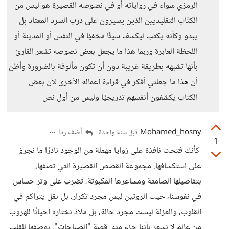
الرمزي سواء في رواياته أو في نصوصه القصيرة هو ليس من
الكتّاب التقليديين الذين يسيرون على درب السرد المعتاد بل
يبدو وكأنه يكتب ليكشف شيئًا مخفيًا في النفس أو المدينة أو
اللحظة العابرة وربما هذا ما يجعل بعض نصوصه تشعر القارئ
بأنها تشبهه بطريقة غريبة دون أن تكون مألوفة بالضرورة وأظن
أن هذا ما جعلني أفكر في قراءة أعماله الأخرى لأن بعض
الكتاب يكشفون أنفسهم تدريجيًا وليس من أول نص
Mohamed_hosny
أضف ردا
قبل سنة واحدة
1
كأنك فتحت نافذة على زوايا مهملة من الوجود نادرًا ما نجرؤ
على استكشافها. مجموعة القصص القصيرة التي تصفها،
بتفاصيلها الصامتة ومشاعرها المكبوتة، تضرب على وتر حساس
في نفوسنا، حيث الروتين ليس مجرد تكرار، بل ثقل يتراكم في
القلوب، والعزلة ليست مجرد حالة، بل ملاذ نختاره أحيانًا للهروب
من عالم لا نشعر بأننا جزء منه. قصة "الصباحات"، بوصفها للقلب