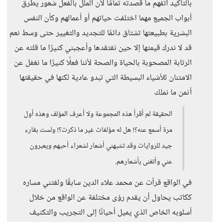
بالتأكيد أتفهم ما قصدته تمامًا لأن الملل بالفعل شعور يطرق
أبواب الجميع مهما اختلفت حياتهم أو أعمالهم وكأن النفس
البشرية بطبيعتها تشتاق دائمًا للتجديد والتغيير حتى وسط نعم
قد لا ندرك قيمتها إلا حين نفتقدها وأعجبني كثيرًا ما قلته عن
الرتابة المصحوبة بالحياة والصحة لأننا فعلًا كثيرًا ما نغفل عن
الامتنان للأشياء البسيطة التي تبدو عادية لكنها في حقيقتها
أثمن ما نملك
الحقيقة لم أقرأ هذه المجموعة ولا أعرف المؤلف وهذه أول
مرة أسمع عنه؟! هل له مؤلفات غير ما ذكرت؟! ولست بقارء
جيد للروايات وقد تشبهني أشعار لشعراء أحبهم ويعبرون
عني وأتغنى بأشعارهم.
في الواقع قرأت عن محمد علاء الدين سابقًا ولفتني مساره
ككاتب يحاول أن يقدم رؤى مختلفة عن الواقع من خلال
أسلوبه الخاص الذي يميل أحيانًا إلى التجريب والتكثيف