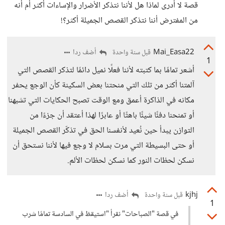
قصة لا أدرى لماذا هل لأننا نتذكر الأضرار والإساءات أكثر أم أنه
من المفترض أننا نتذكر القصص الجميلة أكثر؟!
Mai_Easa22
أضف ردا
قبل سنة واحدة
1
أشعر تمامًا بما كتبته لأننا فعلًا نميل دائمًا لتذكر القصص التي
آلمتنا أكثر من تلك التي منحتنا بعض السكينة كأن الوجع يحفر
مكانه في الذاكرة أعمق ومع الوقت تصبح الحكايات التي تشبهنا
أو تمنحنا دفئًا شيئًا باهتًا أو عابرًا لهذا أعتقد أن جزءًا من
التوازن يبدأ حين نُعيد لأنفسنا الحق في تذكّر القصص الجميلة
أو حتى البسيطة التي مرت بسلام لا وجع فيها لأننا نستحق أن
نسكن لحظات النور كما نسكن لحظات الألم.
kjhj
أضف ردا
قبل سنة واحدة
1
في قصة "الصباحات" نقرأ "استيقظ في السادسة تمامًا شرب