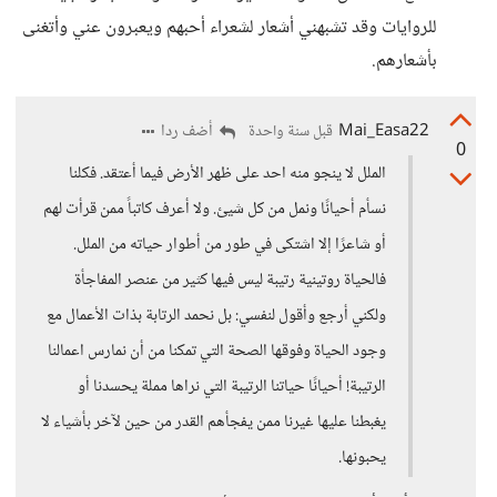
للروايات وقد تشبهني أشعار لشعراء أحبهم ويعبرون عني وأتغنى
بأشعارهم.
Mai_Easa22
أضف ردا
قبل سنة واحدة
0
الملل لا ينجو منه احد على ظهر الأرض فيما أعتقد. فكلنا
نسأم أحيانًا ونمل من كل شيئ. ولا أعرف كاتباً ممن قرأت لهم
أو شاعرًا إلا اشتكى في طور من أطوار حياته من الملل.
فالحياة روتينية رتيبة ليس فيها كثير من عنصر المفاجأة
ولكني أرجع وأقول لنفسي: بل نحمد الرتابة بذات الأعمال مع
وجود الحياة وفوقها الصحة التي تمكنا من أن نمارس اعمالنا
الرتيبة! أحيانًا حياتنا الرتيبة التي نراها مملة يحسدنا أو
يغبطنا عليها غيرنا ممن يفجأهم القدر من حين لآخر بأشياء لا
يحبونها.