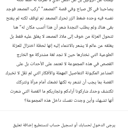
ليست عن الروتين بل عن الثقل الذي لا نعرف له اسمًا لكنه
يصاحبنا في كل صباح وفي قصة "المصعد" "ركب المصعد فوجد
نفسه فيه وحده ضغط الزر تحرك المصعد ثم توقف لكنه لم يفتح
بقى هناك ولم يطلب النجدة شعر أن هذا أنسب مكان له" هنا
تتحول العزلة من خوف إلى ملاذ المصعد لا يغلق عليه فقط بل
يغلقه عن عالم لا يشعر بالانتماء إليه إنها لحظة اختزال للعزلة
الطوعية التي نختارها حين لا نجد لغة مشتركة مع الخارج
القصص في هذه المجموعة لا تعتمد على الأحداث بل على
المشاعر المكبوتة التفاصيل المهملة والأفكار التي لم تقَل لا تخبرك
القصة بما يجب أن تشعر به لكنها تضعك أمام مرآة وتتركك
تكتشف وحدك شاركونا آراءكم وتجاربكم ما القصة التي شعرت
أنها تشبهك وأين وجدت نفسك داخل هذه المجموعة؟
يرجى الدخول لحسابك أو تسجيل حساب لتستطيع إضافة تعليق