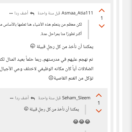
Asmaa_Atia111
أضف ردا
قبل سنة واحدة
1
لكن معظم من يتعلم هذه الأشياء هنا تعلمها بالأساس من
أكثر تطورًا منا بمراحل عدة.
يمكننا أن نأخذ من كل رجلٍ قبيلة 🤭
ثم نهجم عليهم في مدرستهم، ربما حلماً بعيد المنال 
الضلالات أياً كان مكانه الوظيفي لاختلف وعي الأجيال 
تؤكل من الغنم القاصية☹️
Seham_Sleem
أضف ردا
قبل سنة واحدة
1
يمكننا أن نأخذ من كل رجلٍ قبيلة 🤭
😂😂😂