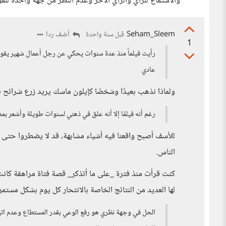
والاستماع للرأي والرأي الآخر وعدم النظر من جهة واحدة لل
Seham_Sleem
أضف ردا
قبل سنة واحدة
1
رأيت فيلماً منذ عدة سنوات يحكي عن رجل أعمال شهير يقوم
عادي
ولماذا نذهب بعيدًا وشخصًا كإيلون ماسك يريد زرع شرائح بد
رغم أنه فيلمًا إلا أنه علق في ذهني لسنوات طويلة وأشعر ب
للأسف أصبح واقعنا فيه أشياء مشابهة، قد لا يضطروا حتى 
الناس.
كنت قرأت منذ فترة _على ما أتذكر_ قصة فتاة مراهقة كانت
لها العديد من النتائج الخاصة بالانتحار كل يوم بشكل مستمر إ
الحل في وجهة نظري هو رفع الوعي بقدر المستطاع وعدم اتب