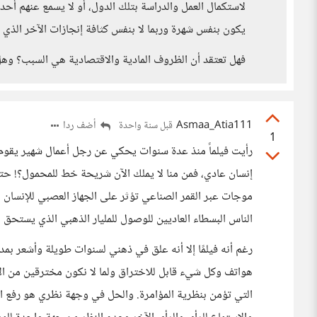
لاستكمال العمل والدراسة بتلك الدول، أو لا يسمع عنهم أحد 
يكون بنفس شهرة وربما لا بنفس كثافة إنجازات الآخر الذي س
فهل تعتقد أن الظروف المادية والاقتصادية هي السبب؟ وهل 
Asmaa_Atia111
أضف ردا
قبل سنة واحدة
1
رأيت فيلماً منذ عدة سنوات يحكي عن رجل أعمال شهير يقوم
إنسان عادي، فمن منا لا يملك الآن شريحة خط للمحمول؟! حت
موجات عبر القمر الصناعي تؤثر على الجهاز العصبي للإنسان
الناس البسطاء العاديين للوصول للمليار الذهبي الذي يستحق 
رغم أنه فيلمًا إلا أنه علق في ذهني لسنوات طويلة وأشعر ب
هواتف وكل شيء قابل للاختراق ولما لا نكون مخترقين من ال
التي تؤمن بنظرية المؤامرة. والحل في وجهة نظري هو رفع 