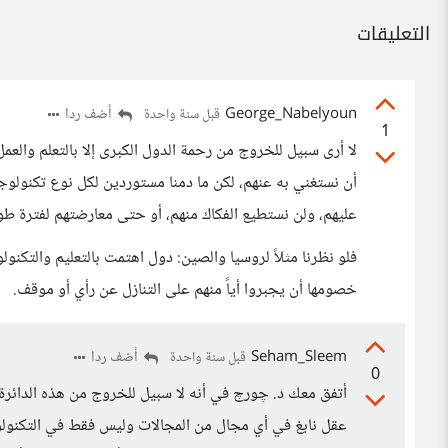
التعليقات
George_Nabelyoun
أضف ردا
قبل سنة واحدة
1
لا أرى سبيل للخروج من رحمة الدول الكبرى إلا بالتعلم والعمل،
أن نستغني به عنهم، لكن ما دمنا مستوردين لكل نوع تكنولوج
عليهم، ولن نستطيع الفكاك منهم، أو حتى معارضتهم لفترة طو
فلو نظرنا مثلاً لروسيا والصين: دول اهتمت بالتعليم والتكن
خصومها أن يجبروا أياً منهم على التنازل عن رأي أو موقف.
Seham_Sleem
أضف ردا
قبل سنة واحدة
0
أتفق معك د. چورچ في أنه لا سبيل للخروج من هذه الدائرة ال
عقل نابغ في أي مجال من المجالات وليس فقط في التكنولوچ