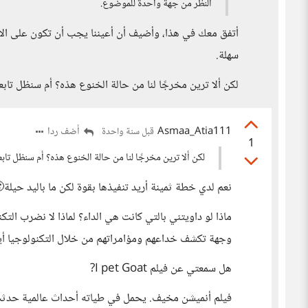
النظر من جهة واحدة للموضوع.
أتفق معك في هذا، وأضيف أن أعيننا يجب أن تكون على الأط
سهلة.
لكن ألا ترين مخرجًا لنا من حالة الخنوع هذه؟ أم سنظل تابع
Asmaa_Atia111
أضف ردا
قبل سنة واحدة
1
لكن ألا ترين مخرجًا لنا من حالة الخنوع هذه؟ أم سنظل تابع
نعم لدي خطة ثمينة أريد تنفيذها بقوة لكن ما باليد حيلة
ماذا لو داويتني بالتي كانت هي الداء؟ لماذا لا نضرب التك
وجهة تكشف خداعهم ومؤامراتهم من خلال التكنولوجيا أيض
هل سمعتي عن فيلم I pet Goat?
فيلم أنميشن مخيف. يحمل في طياته أحداث عالمية حدثت