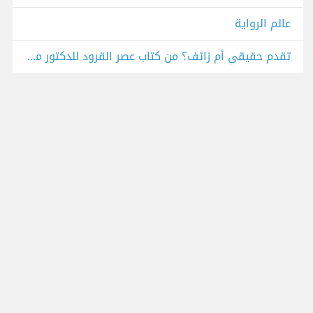
عالم الرواية
تقدم حقيقي أم زائف؟ من كتاب عصر القرود للدكتور مصطفى محمود