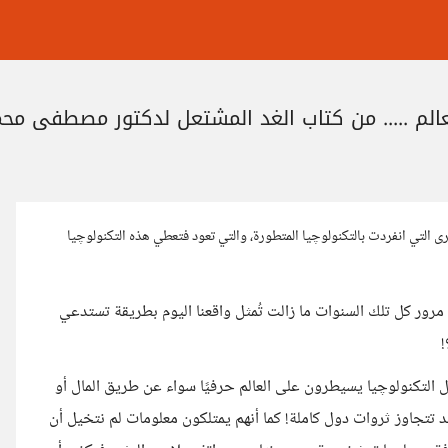
عالم ..... من كتاب الغد المشتعل لدكتور مصطفى مح
برى التي انفردت بالتكنولوچيا المتطورة، والتي تعود فتعطي هذه التكنولوچيا
تور مصطفى محمود عام 1998م، وبالرغم من مرور كل تلك السنوات ما زالت تُمثل واقعنا اليوم بطريقة تستدعي
!
التكنولوچيا يسيطرون على العالم حرفيًا سواء عن طريق المال أو
قد تتجاوز ثروات دول كاملة! كما أنهم يمتلكون معلومات لم نتخيل أن