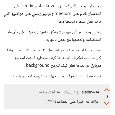
يجب ان تبحث بالمواقع مثل stackover و reddit على
استفساراتك و على medium وتوثيق رسمي على مواضيع التي
تريد عمل عليها وتتعلمها منها
يعني تبحث عن كل موضوع بشكل منفرد وتتعرف على طريقة
استخدامه وتدمجها مع بعض بالنهايه .
يعني حاليا ابدء بمعرفة طريقة عمل ml خاص بالفايربيس واذا
كان مناسب لفكرتك ثم بعدها كيف تستطيع استخدامه مع
موبايل ثم بعدها تعلم كيف تبرمج background .
ثم تدمجها مع ما تعرفه عن واجهات واندرويد لتخرج بتطبيقك
aladin404
أضف ردا
قبل 7 سنوات
0
جزاك الله خيرا على المساعدة (^^)