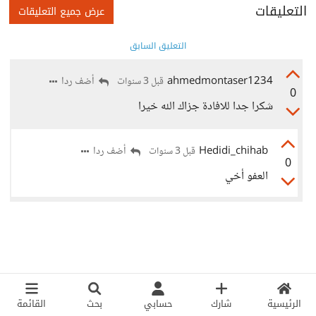
التعليقات
عرض جميع التعليقات
التعليق السابق
ahmedmontaser1234
أضف ردا
قبل 3 سنوات
0
شكرا جدا للافادة جزاك الله خيرا
Hedidi_chihab
أضف ردا
قبل 3 سنوات
0
العفو أخي
الرئيسية
شارك
حسابي
بحث
القائمة