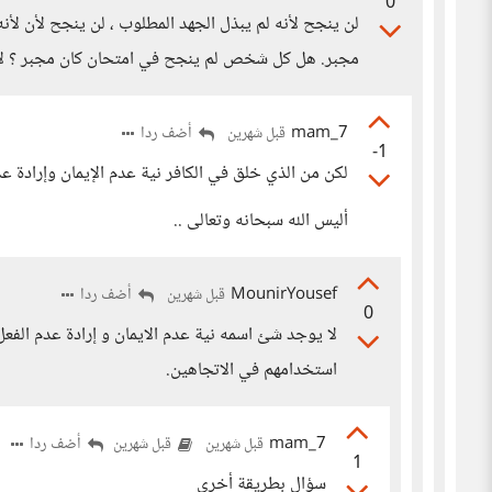
0
لن ينجح لأنه لم يبذل الجهد المطلوب ، لن ينجح لأن لأ
مجبر. هل كل شخص لم ينجح في امتحان كان مجبر ؟ لا ه
mam_7
أضف ردا
قبل شهرين
-1
لكن من الذي خلق في الكافر نية عدم الإيمان وإرادة عد
أليس الله سبحانه وتعالى ..
MounirYousef
أضف ردا
قبل شهرين
0
لا يوجد شئ اسمه نية عدم الايمان و إرادة عدم الفعل 
استخدامهم في الاتجاهين.
mam_7
أضف ردا
قبل شهرين
قبل شهرين
1
سؤال بطريقة أخرى