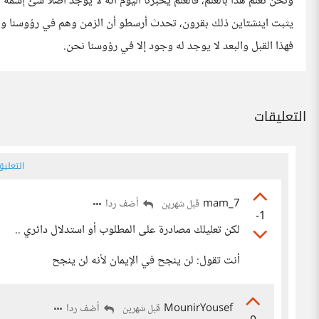
ونحن نعلم هذا بالعلم، فالعلم يخبرنا اليوم أنه لا يوجد أصلا شئ إسم
يثبت اينشتاين ذلك بقرون، تحدث أرسطو أن الزمن وهم في رؤوسنا ولي
فهذا القبل والبعد لا يوجد له وجود إلا في رؤوسنا نحن.
التعليقات
التعلي
mam_7
أضف ردا
قبل شهرين
-1
لكن تعليلك مصادرة على المطلوب أو استدلال دائري ..
أنت تقول: لن ينجح في الإيمان لأنه لن ينجح
MounirYousef
أضف ردا
قبل شهرين