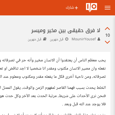
شارك
لا فرق حقيقي بين مخير وميسر
10
MounirYousef
قبل شهرين
قبل شهرين
يحب معظم الناس أن يعتقدوا أن الانسان مخير وأنه حر في تصرفاته ولكن
نفعله وان مصير الانسان مكتوب ومقدر انا شخصيا لا اجد تناقض او تع
تصرفاته، ومن ناحية أخرى فكل ما يفعله مقدر ومكتوب ومعلوم عند الله
الخلط يحدث بسبب فهمنا القاصر لمفهوم الزمن والوقت، يقول الممثل ال
فنحن نرى الأحداث على شريط، مرتبة الحدث بعد الآخر وكل حدث هو سب
فلا يوجد عند الله قبل وبعد .