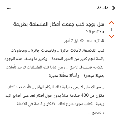
فلسفة
هل يوجد كتب جمعت أفكار الفلسلفة بطريقة
1
مختصرة؟
mam_7
قبل 7 أشهر
كتب الفلاسفة: تأملات حائرة .. وتخبطات جائرة .. ومحاولات
بائسة لفهم كثير من الأمور المعقدة .. وكثير ما ينسف هذه الجهود
الفكرية فيلسوف لاحق .. وبين ثنايا تلك الفلسلفات توجد تأملات
جميلة مبعثرة .. وأسألة معلّقة مثيرة ..
وعمر الإنسان لا يفي بقراءة ذلك الركام الهائل .. فأنت تجد كتاب
مكوّن من 400 صفحة مثلاً يدور حول أفكار تعد على أصابع اليد
وبقية الكتاب مجرد شرح لتلك الأفكار وإفاضة في الأمثلة
والحجج ..