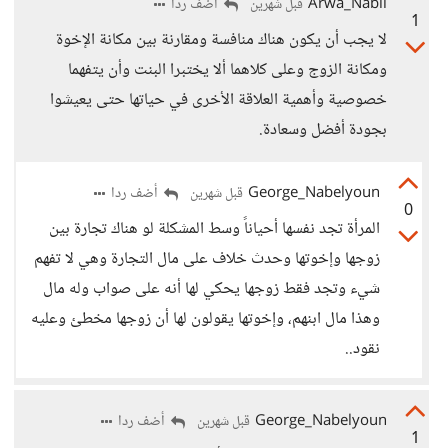
Arwa_Nabil
أضف ردا
قبل شهرين
1
لا يجب أن يكون هناك منافسة ومقارنة بين مكانة الإخوة
ومكانة الزوج وعلى كلاهما ألا يختبرا البنت وأن يتفهما
خصوصية وأهمية العلاقة الأخرى في حياتها حتى يعيشوا
بجودة أفضل وسعادة.
George_Nabelyoun
أضف ردا
قبل شهرين
0
المرأة تجد نفسها أحياناً وسط المشكلة لو هناك تجارة بين
زوجها وإخوتها وحدث خلاف على مال التجارة وهي لا تفهم
شيء وتجد فقط زوجها يحكي لها أنه على صواب وله مال
وهذا مال ابنهم، وإخوتها يقولون لها أن زوجها مخطئ وعليه
نقود..
George_Nabelyoun
أضف ردا
قبل شهرين
1