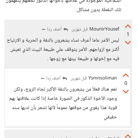
السماحية الموجودة في علاقتها بأخوانها الذكور تجعلهم يتفهمون
تلك النقطة بدون مشاكل.
MounirYousef
أضف ردا
قبل شهرين
1
ليس الأمر عاما أعرف نساء يشعرون بالثقة و الحرية و الارتياح
أكثر مع ازواجهم. الأمر يتوقف علي طبيعة البيت الذي تعيش
فيه مع إخوتها و طبيعة بيتها مع زوجها .
Ysmnsoliman
أضف ردا
قبل شهرين
0
نعم هناك فعلاً من يشعرون بالثقة الأكبر تجاه الزوج، ولكن
وجود الأخوة الذكور في الصورة خاصة إذا كانت علاقتها بهم
قوية هذا يقوي من موقفها عموماً لأنها تشعر بأن لديها سند
حقيقي