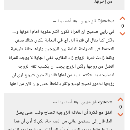
من إخوتها.
Djawhar
أضف ردا
قبل شهرين
0
في رايي صحيح ان المراة تكون اكثر عفوية امام اخوتها و....
ولكن كما يقال ان فترة الزواج في البداية يكون هناك بعض
التحفظ في الصراحة التامة بين الزوجين واراها حالة طبيعية
وكلما زادت فترة الزواج زاد التقارب ففي النهاية لا يوجد للمراة
افضل من زوجها ولكن الزوج يجب ان يكسب ثقة الزوجة
لتصارحه بما تتكتم عليه من اهلها فالمراة حين تتزوج ارى ان
رؤيتها للامور تصبح اوسع وتقر بالخطأ حتى وان كان من اهلها.
ayaavo
أضف ردا
قبل شهرين
0
اتفق مع فكرة أن العلاقة الزوجية تحتاج وقت حتى يصل
الطرفان إلى مستوى عالي من الصراحة، لكن لا أرى أن هذا