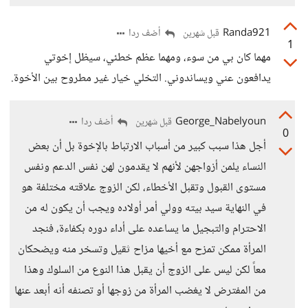
Randa921
أضف ردا
قبل شهرين
1
مهما كان بي من سوء، ومهما عظم خطئي، سيظل إخوتي
يدافعون عني ويساندوني. التخلي خيار غير مطروح بين الأخوة.
George_Nabelyoun
أضف ردا
قبل شهرين
0
أجل هذا سبب كبير من أسباب الارتباط بالإخوة بل أن بعض
النساء يلمن أزواجهن لأنهم لا يقدمون لهن نفس الدعم ونفس
مستوى القبول وتقبل الأخطاء، لكن الزوج علاقته مختلفة هو
في النهاية سيد بيته وولي أمر أولاده ويجب أن يكون له من
الاحترام والتبجيل ما يساعده على أداء دوره بكفاءة، فنجد
المرأة ممكن تمزح مع أخيها مزاح ثقيل وتسخر منه ويضحكان
معاً لكن ليس على الزوج أن يقبل هذا النوع من السلوك وهذا
من المفترض لا يغضب المرأة من زوجها أو تصنفه أنه أبعد عنها