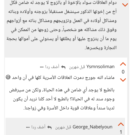
دوام العلاقات سواء بالإخوة أو بالزوج لا يوجد له ضامن فكل
أخ من إخوتها الذكور سينشغل مستقبلاً بزوجته وأولاده وبناته
ومشاكل أولاده في العمل وتزويجهم ومشاكل بناته مع أزواجهم
وفوق ذلك مشاكله هو شخصياً، وحتى زوجها من الممكن في
يوم ما أن يتزوج عليها أو يطلقها أو يستولي على أموالها بحجة
التجارة ويخسرها.
Ysmnsoliman
أضف ردا
قبل شهرين
0
ماشاء الله جورج دمرت العلاقات الأسرية كلها في آن واحد 😅
بالطبع لا يوجد أي ضامن في هذه الحياة، ولكن من سيرفض
وجود سند له في الحياة؟ بالطبع لا أحد كلنا نريد أن يكون
لدينا سنداً وعلاقات قوية داخل الأسرة وفي زواجنا.
George_Nabelyoun
أضف ردا
قبل شهرين
1