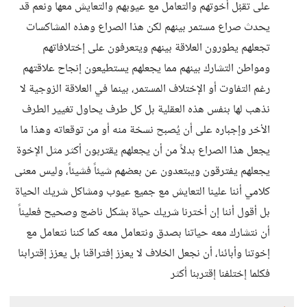
على تقبُل أخوتهم والتعامل مع عيوبهم والتعايش معها ونعم قد
يحدث صراع مستمر بينهم لكن هذا الصراع وهذه المشاكسات
تجعلهم يطورون العلاقة بينهم ويتعرفون على إختلافاتهم
ومواطن التشارك بينهم مما يجعلهم يستطيعون إنجاح علاقتهم
رغم التفاوت أو الإختلاف المستمر، بينما في العلاقة الزوجية لا
نذهب لها بنفس هذه العقلية بل كل طرف يحاول تغيير الطرف
الأخر وإجباره على أن يُصبح نسخة منه أو من توقعاته وهذا ما
يجعل هذا الصراع بدلاً من أن يجعلهم يقتربون أكثر مثل الإخوة
يجعلهم يفترقون ويبتعدون عن بعضهم شيئاً فشيئاً، وليس معنى
كلامي أننا علينا التعايش مع جميع عيوب ومشاكل شريك الحياة
بل أقول أننا إن أخترنا شريك حياة بشكل ناضج وصحيح فعليناً
أن نتشارك معه حياتنا بصدق ونتعامل معه كما كننا نتعامل مع
إخوتنا وأبائنا، أن نجعل الخلاف لا يعزز إفتراقنا بل يعزز إقترابنا
فكلما إختلفنا إقتربنا أكثر