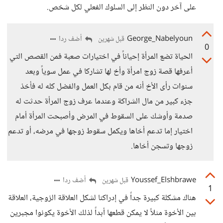
على آخر دون النظر إلى السلوك الفعلي لكل شخص.
George_Nabelyoun
أضف ردا
قبل شهرين
0
الحياة تضع المرأة إحياناً في اختيارات صعبة فمن القصص التي
أعرفها قصة زوج امرأة وأخ لها تشاركا في عمل سوياً وبعد
سنوات رأى الأخ أنه من قام بكل العمل والفضل كله له فأخذ
جزء كبير من مال الشراكة وعندما عرف زوج المرأة حدثت له
صدمة وأوشك على السقوط في المرض وأصبحت المرأة أمام
اختيار إما تدعم أخاها ويكمل سقوط زوجها في مرضه، أو تدعم
زوجها وتسجن أخاها.
Youssef_Elshbrawe
أضف ردا
قبل شهرين
1
هناك مشكلة كبيرة جداً في إدراكنا لشكل العلاقة الزوجية، العلاقة
بين الأخوة مثلاً لا يمكن قطعها أبداً لذلك الأخوة يكونوا مجبرين