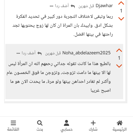
Djawhar
أضف ردا
قبل شهرين
1
ربما وتبقى لاختلاف التجربة دور كبير في تحديد الفكرة
بشكل ادق. واييدك بان المراة ان كان لها زوج يحتويها تجد
راحتها في بيتها افضل.
Noha_abdelazeem2025
أضف ردا
قبل شهرين
1
بالطبع هذا ما كانت تقوله جداتي رحمهم الله ان المرأة ليس
لها الا بيتها ما دامت تزوجت، وتزوجن ما فوق الخمسون عام
وأكثر لم تغادر احداهن بيتها ولو مرة، ما يحدث الان هو ما
اصبح غريبا
الرئيسية
شارك
حسابي
بحث
القائمة