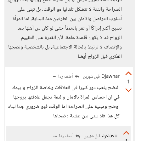
مرتبط فقط بمرور الزمن أو بأن المرأة تتسع رؤيتها بعد الزواج،
الصراحة والثقة لا تتشكل تلقائيا مع الوقت، بل تبنى على
أسلوب التواصل والأمان بين الطرفين منذ البداية، اما المرأة
تصبح أكثر إدراكًا أو تقر بالخطأ حتى لو كان من أهلها بعد
الزواج قد لا يكون قاعدة عامة، لأن القدرة على التقييم
والإنصاف لا ترتبط بالحالة الاجتماعية، بل بالشخصية ونضجها
الفكري قبل الزواج أيضا
Djawhar
أضف ردا
قبل شهرين
1
النضج يلعب دور كبيرا في العلاقات وخاصة الزواح واييدك
في ان احساس المراة بالامان والثفة تجعل علاقتها بزوجها
اوضح ومبنية على الصراحة اما الوقت فهو ضروري جدا لبناء
كل هذا فلا يبنى بين عشية وضحاها
ayaavo
أضف ردا
قبل شهرين