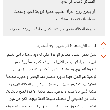
المشاكل تحدث كل يوم.
أو يجري زوج المرأة الطبيب عملية لزوجة أخيها وتحدث
مضاعفات فتحدث مشادات..
طبيعة العلاقة متحركة ومتشابكة والخلافات واردة الحدوث.
Nibras_Alhadidi
أضف ردا
قبل شهرين
1
تميل بعض النساء لتقديم الإخوة على الزوج، وهذا برأيي يظلم
الزوج كثيراً، لأن بعض الأزواج بالواقع أكثر دعماً ووفاء من
الإخوة أنفسهم. وبالمقابل، لا أرى أيضاً أن تفضيل الزوج على
الإخوة هو الحل، فهذا بدوره منتشر عند البعض وأعتبره مجحفاً.
الفكرة ليست فيمن عليها أن تفضل، بل في أن العلاقة الزوجية
علاقة تُبنى بالاختيار والوعي، بينما علاقة الإخوة تُمنح بالولادة.
لذلك من الطبيعي أن تختلف طبيعة الثقة بينهما، لكن من غير
الطبيعي أن تتحول هذه الثقة إلى ميزان ثابت يُرجّح كفة طرف