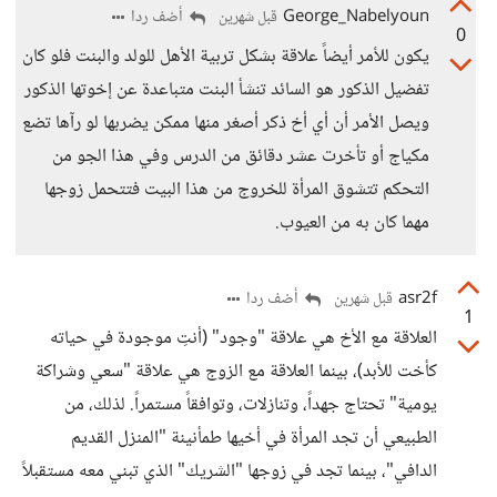
George_Nabelyoun
أضف ردا
قبل شهرين
0
يكون للأمر أيضاً علاقة بشكل تربية الأهل للولد والبنت فلو كان
تفضيل الذكور هو السائد تنشأ البنت متباعدة عن إخوتها الذكور
ويصل الأمر أن أي أخ ذكر أصغر منها ممكن يضربها لو رآها تضع
مكياج أو تأخرت عشر دقائق من الدرس وفي هذا الجو من
التحكم تتشوق المرأة للخروج من هذا البيت فتتحمل زوجها
مهما كان به من العيوب.
asr2f
أضف ردا
قبل شهرين
1
العلاقة مع الأخ هي علاقة "وجود" (أنتِ موجودة في حياته
كأخت للأبد)، بينما العلاقة مع الزوج هي علاقة "سعي وشراكة
يومية" تحتاج جهداً، وتنازلات، وتوافقاً مستمراً. لذلك، من
الطبيعي أن تجد المرأة في أخيها طمأنينة "المنزل القديم
الدافي"، بينما تجد في زوجها "الشريك" الذي تبني معه مستقبلاً