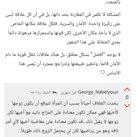
بالصمت.
المشكلة لا تكمن في المقارنة بحد ذاتها، بل في أن كل علاقة تُبنى
على ركيزة واحدة: الأمان والسرية. فلكل علاقة مكانها الخاص
الذي لا يأخذ مكان الأخرى، لكن قوتها واستمرارها مرهونة دائماً
بمدى الحفاظ على هذا الشعور.
لا يوجد "أفضل" بشكل مطلق، بل هناك علاقات تظل قوية ما دام
الأمان قائماً، وتتغير طبيعتها وتتراجع بمجرد أن يُمس هذا
الأساس 🤍
George_Nabelyoun
أضف ردا
قبل شهرين
0
يحدث الخلاف أحياناً بسبب أن المرأة تتوقع أن يكون زوجها
كأخيها فهي ممكن تكون معتادة على المزاح باليد مع أخيها لكن
زوجها لا يقبل ذلك، قد تكون معتادة على مغاضبة أخيها لأي أمر
تافه وهو من يراضيها لكن لن يحتمل الزوج ذلك طويلاً.