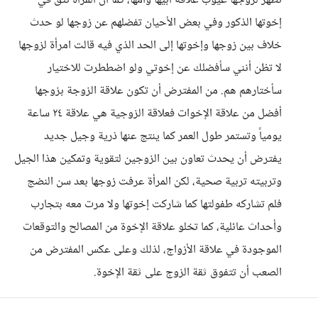
تظهر لزوجها عيوب علاقة أبيها وأمها، كما أن المرأة تثق في
إخوتها الذكور وفي بعض الأحيان تفضلهم عن زوجها لو حدث
خلاف بين زوجها وإخوتها إلى الحد الذي فيه قالت امرأة لزوجها
لا تظن أنني سأفضلك عن إخوتي ولو اضططرت للاختيار
سأختارهم هم. من المفترض أن تكون علاقة الزوجة بزوجها
أفضل من علاقة الإخوات فعلاقة الزوجية هي علاقة ٢٤ ساعة
يومياً وتستمر طول العمر كما ينتج عنها ذرية وجيل جديد
يفترض أن يحدث تعاون بين الزوجين لتقوية وتمكين هذا الجيل
وتربيته تربية صحية، لكن المرأة عرفت زوجها بعد سن النضج
فلم تشاركه طفولتها كما شاركت إخوتها ولا مرت معه بتجارب
وأحداث عائلية، كما تخلو علاقة الإخوة من المصالح والتوقعات
الموجودة في علاقة الأزواج، لذلك وعلى عكس المفترض من
الصعب أن تتفوق ثقة الزوج على ثقة الإخوة.