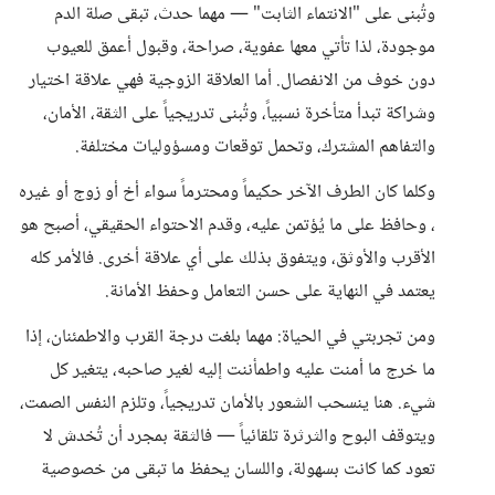
وتُبنى على "الانتماء الثابت" — مهما حدث، تبقى صلة الدم
موجودة، لذا تأتي معها عفوية، صراحة، وقبول أعمق للعيوب
دون خوف من الانفصال. أما العلاقة الزوجية فهي علاقة اختيار
وشراكة تبدأ متأخرة نسبياً، وتُبنى تدريجياً على الثقة، الأمان،
والتفاهم المشترك، وتحمل توقعات ومسؤوليات مختلفة.
وكلما كان الطرف الآخر حكيماً ومحترماً سواء أخ أو زوج أو غيره
، وحافظ على ما يُؤتمن عليه، وقدم الاحتواء الحقيقي، أصبح هو
الأقرب والأوثق، ويتفوق بذلك على أي علاقة أخرى. فالأمر كله
يعتمد في النهاية على حسن التعامل وحفظ الأمانة.
ومن تجربتي في الحياة: مهما بلغت درجة القرب والاطمئنان، إذا
ما خرج ما أمنت عليه واطمأننت إليه لغير صاحبه، يتغير كل
شيء. هنا ينسحب الشعور بالأمان تدريجياً، وتلزم النفس الصمت،
ويتوقف البوح والثرثرة تلقائياً — فالثقة بمجرد أن تُخدش لا
تعود كما كانت بسهولة، واللسان يحفظ ما تبقى من خصوصية