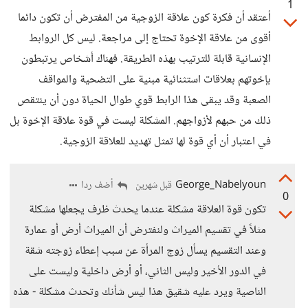
1
أعتقد أن فكرة كون علاقة الزوجية من المفترض أن تكون دائما
أقوى من علاقة الإخوة تحتاج إلى مراجعة. ليس كل الروابط
الإنسانية قابلة للترتيب بهذه الطريقة. فهناك أشخاص يرتبطون
بإخوتهم بعلاقات استثنائية مبنية على التضحية والمواقف
الصعبة وقد يبقى هذا الرابط قوي طوال الحياة دون أن ينتقص
ذلك من حبهم لأزواجهم. المشكلة ليست في قوة علاقة الإخوة بل
في اعتبار أن أي قوة لها تمثل تهديد للعلاقة الزوجية.
George_Nabelyoun
أضف ردا
قبل شهرين
0
تكون قوة العلاقة مشكلة عندما يحدث ظرف يجعلها مشكلة
مثلاً في تقسيم الميراث ولنفترض أن الميراث أرض أو عمارة
وعند التقسيم يسأل زوج المرأة عن سبب إعطاء زوجته شقة
في الدور الأخير وليس الثاني، أو أرض داخلية وليست على
الناصية ويرد عليه شقيق هذا ليس شأنك وتحدث مشكلة - هذه