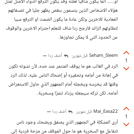
او...... انما يكون شافيا لعلته وقد يكون الترفع الدواء الامثل لمثل
هؤلاء الاشخاص الذين يتسمون بنقص يظهر جليا في تصىفاتهم
المعادية للاخرين ولكن عادة ما يكون الصمت او الترفع سببا
لتطاولهم الزائد فارجح ردا شاف للتعلم احترام الاخرين والوقوف
عن الحدود التي لا يمكن تجاوزها.
Seham_Sleem
أضف ردا
قبل شهرين
1
الرد في الغالب هو ما يوقف المتنمر عند حده، لأن نشوته تكون
في إهانة من أمامه وتحقيره أو إضحاك الناس عليه، لذلك الرد
وقتها قد يخرسه ويخجله أمام الجمهور الذي حاول الاستعراض
أمامه، لكن تركه سيجعله يزداد تنمرًا وسخرية.
Mai_Easa22
أضف ردا
قبل شهرين
1
أرى المشكلة في الجمهور الذي يصفق ويضحك وجود ناس
تتفاعل مع السخرية هو ما حول الموقف من مزحة فردية إلى