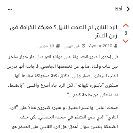
أفكار
الرد الناري أم الصمت النبيل؟ معركة الكرامة في
8
زمن التنمّر
Ayman2010
قبل شهرين
قبل شهرين
في إحدى الصور المتداولة على مواقع التواصل، دار حوار ساخر
بين شاب وفتاة. سألها عن تخصّصها الجامعي، فأجابته أنها تدرس
الطب البيطري، فسارع إلى إطلاق نكتة مستهلكة مفادها أنها
ستكون "دكتورة للبهائم". لكن الرد جاء أسرع وأقسى: "بالضبط،
لما تشتكي من حاجة كلمني."
ضحك الناس، وانتشر التعليق، واعتبره كثيرون مثالًا على "الرد
الناري" الذي يضع المتنمّر في حجمه الحقيقي. لكن خلف
الضحكة يختبئ سؤال أعمق: هل الرد القاسي على المتنمّر هو