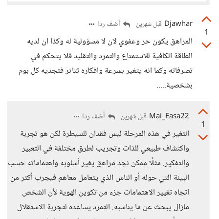
Djawhar
أضف ردا
قبل شهرين
1
المراهق يكون حر وعفوي لان لا مسؤولية له وكذا ان لديه
الطاقة الكافية للاستمتاع والتمرد والتقليد فلا يتحكم في
تصرفاته وكما انه يتغير بسرعة وافكاره تتاثر فتجديه كل بوم
بشخصية.....
Mai_Easa22
أضف ردا
قبل شهرين
1
التغير في هذه المرحلة ليس فقدان للسيطرة لكن هو تجربة
واكتشاف طبيعي للذات وتجريب لطرق مختلفة في التعبير
والتفكير. مثلًا ممكن نجد مراهق يغير أسلوبه واهتماماته حسب
البيئة التي حوله أو الناس الذي يتعامل معاهم فيجرب أكتر من
اتجاه تغيير الاهتمامات جزء من تكوين الهوية لأن الشخص
مازال يبحث عن ما يناسبه. التمرد يساعده لتجربة الاستقلال