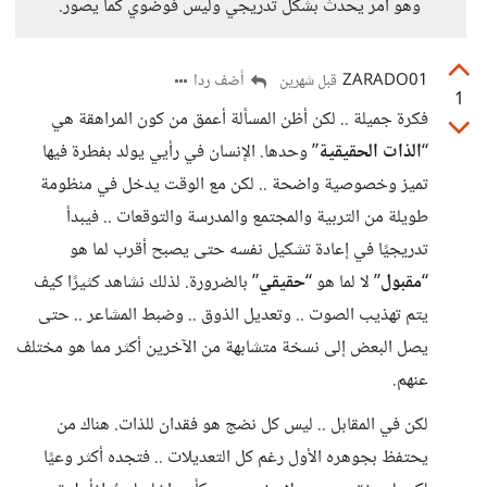
وهو أمر يحدث بشكل تدريجي وليس فوضوي كما يصور.
ZARADO01
أضف ردا
قبل شهرين
1
فكرة جميلة .. لكن أظن المسألة أعمق من كون المراهقة هي
“
الذات الحقيقية
” وحدها. الإنسان في رأيي يولد بفطرة فيها
تميز وخصوصية واضحة .. لكن مع الوقت يدخل في منظومة
طويلة من التربية والمجتمع والمدرسة والتوقعات .. فيبدأ
تدريجيًا في إعادة تشكيل نفسه حتى يصبح أقرب لما هو
“
مقبول
” لا لما هو “
حقيقي
” بالضرورة. لذلك نشاهد كثيرًا كيف
يتم تهذيب الصوت .. وتعديل الذوق .. وضبط المشاعر .. حتى
يصل البعض إلى نسخة متشابهة من الآخرين أكثر مما هو مختلف
عنهم.
لكن في المقابل .. ليس كل نضج هو فقدان للذات. هناك من
يحتفظ بجوهره الأول رغم كل التعديلات .. فتجده أكثر وعيًا