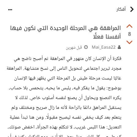
أفكار
المراهقة هي المرحلة الوحيدة التي نكون فيها
8
أنفسنا فعلًا
Mai_Easa22
قبل شهرين
فكرة أن الإنسان كان متهور في المراهقة ثم أصبح ناضج هي
مجرد تبرير اجتماعي لتحويل الناس إلى نسخ متشابهة. المراهقة
غالبًا ليست مرحلة طيش بل المرحلة التي يظهر فيها الإنسان
بوضوح: يقول ما يفكر فيه، يلبس ما يحبه، يتحمس بلا حساب،
يكره التصنع ويحاول أن يصنع لنفسه أسلوب خاص. لذلك لا
يستقبل المراهق دائمًا بالراحة لأنه ما زال صريح ومختلف ولم
يتعلم بعد كيف يخفي نفسه ليصبح مقبولًا. ومن هنا تبدأ عملية
التعديل: هذا اللبس غريب، لا تتكلم بهذه الجرأة، اخفض صوتك،