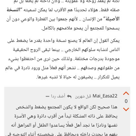
لكنه لم يفقد روحه ولا عفويته .. وكأن داخله لم يُطفأ بل تم
صقله فقط. هؤلاء تحديدًا هم الأقرب لما يمكن تسميته “
النسخة
الأصيلة
” من الإنسان .. لأنهم جمعوا بين الفطرة والوعي دون أن
يسمحوا للمجتمع أن يمحو ملامحهم بالكامل.
يمكن القول إن العالم لا يصنع نسخة واحدة بقدر ما يضغط على
الناس لتشابه سلوكهم الخارجي .. بينما تبقى الروح الحقيقية
موجودة بدرجات مختلفة. ولذلك حين نرى من احتفظوا بشيء
من طفولتهم وصدقهم .. نشعر أنهم فعلاً مثل ورود نادرة في عالم
يميل للتكرار .. يضيفون له حياة لا تشبه غيرها.
Mai_Easa22
أضف ردا
قبل شهرين
0
هذا صحيح لكن الواقع لا يكون المجتمع يضغط والشخص
يحافظ على ذاته المشكلة تبدأ من أقرب دائرة وهي الأسرة
نفسها ونادرًا ما نجد أهل فعلًا يساعدوا الطفل أو المراهق أنه
يفهم ما يحدث داخله ويحافظ على شخصيته أثناء التوجيه في