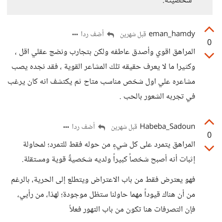
شخصيته.
eman_hamdy
أضف ردا
قبل شهرين
0
المراهق اقوي وأصدق عاطفه ولكن بتجارب ونضج عقلي اقل ،
وكثيرا ما لا يعرف حقيقه تلك المشاعر القوية ، فقد نجده يصب
مشاعره علي اول شخص مناسب متاح ثم يكتشف انه كان يرغب
في تجربه الشعور بالحب .
Habeba_Sadoun
أضف ردا
قبل شهرين
0
المراهق يتمرد على كل شيءٍ من حوله فقط للتمرد؛ لمحاولة
إثبات أنه أصبح شخصاً كبيراً ولديه شخصيةٌ قوية ومستقلة.
فهو يعترض فقط من باب الاعتراض ويتطلع إلى الحرية، بالرغم
من أن هناك قيوداً مهما حاولنا ستظل موجودة؛ لهذا، من رأيي،
فإن التصرفات هنا تكون من باب التهور فعلاً