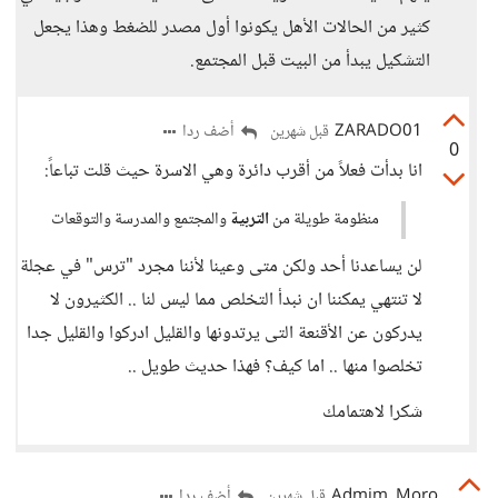
كثير من الحالات الأهل يكونوا أول مصدر للضغط وهذا يجعل
التشكيل يبدأ من البيت قبل المجتمع.
ZARADO01
أضف ردا
قبل شهرين
0
انا بدأت فعلاً من أقرب دائرة وهي الاسرة حيث قلت تباعاً:
منظومة طويلة من
التربية
والمجتمع والمدرسة والتوقعات
لن يساعدنا أحد ولكن متى وعينا لأننا مجرد "ترس" في عجلة
لا تنتهي يمكننا ان نبدأ التخلص مما ليس لنا .. الكثيرون لا
يدركون عن الأقنعة التى يرتدونها والقليل ادركوا والقليل جدا
تخلصوا منها .. اما كيف؟ فهذا حديث طويل ..
شكرا لاهتمامك
Admim_Moro
أضف ردا
قبل شهرين