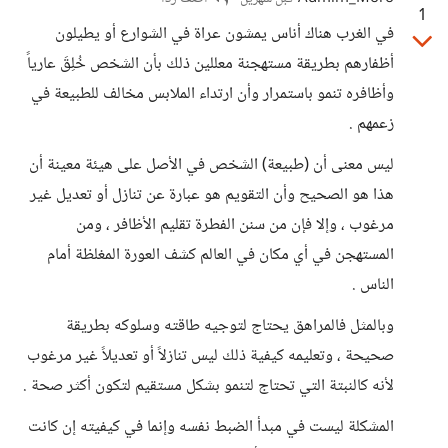
1
في الغرب هناك أناس يمشون عراة في الشوارع أو يطيلون
أظفارهم بطريقة مستهجنة معللين ذلك بأن الشخص خُلِقَ عارياً
وأظافره تنمو باستمرار وأن ارتداء الملابس مخالف للطبيعة في
زعمهم .
ليس معنى أن (طبيعة) الشخص في الأصل على هيئة معينة أن
هذا هو الصحيح وأن التقويم هو عبارة عن تنازل أو تعديل غير
مرغوب ، وإلا فإن من سنن الفطرة تقليم الأظافر ، ومن
المستهجن في أي مكان في العالم كشف العورة المغلظة أمام
الناس .
وبالمثل فالمراهق يحتاج لتوجيه طاقته وسلوكه بطريقة
صحيحة ، وتعليمه كيفية ذلك ليس تنازلاً أو تعديلاً غير مرغوب
لأنه كالنبتة التي تحتاج لتنمو بشكل مستقيم لتكون أكثر صحة .
المشكلة ليست في مبدأ الضبط نفسه وإنما في كيفيته إن كانت