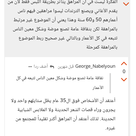
الفكرة ليست في أن المراهق يتأثر بطريقة اللبس فقط لأن من
يقدم الأغاني ويصنع الترندات ليسوا مراهقين فيهم ناس
أعمارهم 50 و60 سنة وهذا يعني أن الموضوع غير مرتبط
بالمراهقة لكن بثقافة عامة تصنع موضة وشكل معين الناس
تتبعه في كل الأعمار وبالتالي غير صحيح ربط الموضوع
بالمراهقة كمرحلة
George_Nabelyoun
أضف ردا
قبل شهرين
0
ثقافة عامة تصنع موضة وشكل معين الناس تتبعه في كل
الأعمار
أعتقد أن الأشخاص فوق ال35 عام يظل ستايلهم واحد ولا
يجرون وراء قصات الشعر الحديثة ولا الملابس الشبابية
الحديثة. لذلك أعتقد أن المراهق أكثر تقليداً للمجتمع من
غيره.