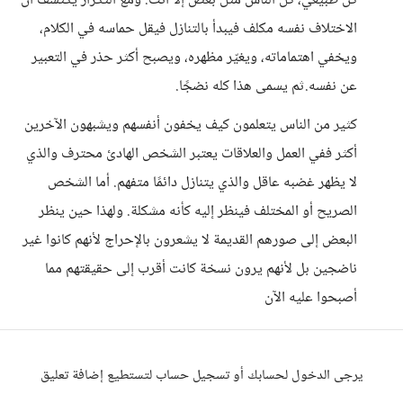
كن طبيعي، كل الناس مثل بعض إلا أنت. ومع التكرار يكتشف أن
الاختلاف نفسه مكلف فيبدأ بالتنازل فيقل حماسه في الكلام،
ويخفي اهتماماته، ويغيّر مظهره، ويصبح أكثر حذر في التعبير
عن نفسه.ثم يسمى هذا كله نضجًا.
كثير من الناس يتعلمون كيف يخفون أنفسهم ويشبهون الآخرين
أكثر ففي العمل والعلاقات يعتبر الشخص الهادئ محترف والذي
لا يظهر غضبه عاقل والذي يتنازل دائمًا متفهم. أما الشخص
الصريح أو المختلف فينظر إليه كأنه مشكلة. ولهذا حين ينظر
البعض إلى صورهم القديمة لا يشعرون بالإحراج لأنهم كانوا غير
ناضجين بل لأنهم يرون نسخة كانت أقرب إلى حقيقتهم مما
أصبحوا عليه الآن
يرجى الدخول لحسابك أو تسجيل حساب لتستطيع إضافة تعليق