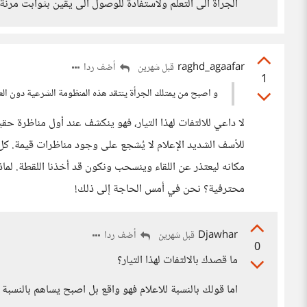
الجراة الى التعلم ولاستفادة للوصول الى يقين بثوابت مرنة ل
raghd_agaafar
أضف ردا
قبل شهرين
1
و اصبح من يمتلك الجرأة ينتقد هذه المنظومة الشرعية دون الع
لا داعي للالتفات لهذا التيار، فهو ينكشف عند أول مناظرة حقي
للأسف الشديد الإعلام لا يُشجع على وجود مناظرات قيمة. كل 
مكانه ليعتذر عن اللقاء وينسحب ونكون قد أخذنا اللقطة. لماذ
محترفية؟ نحن في أمس الحاجة إلى ذلك!
Djawhar
أضف ردا
قبل شهرين
0
ما قصدك بالالتفات لهذا التيار؟
اما قولك بالنسبة للاعلام فهو واقع بل اصبح يساهم بالنسبة ا