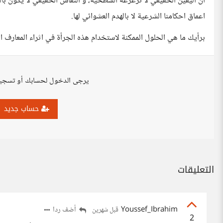
ان اليقين الحقيقي لا تزعزعه السطحية، و النقاش الحقيقي لا يكون بال
اعماق احكامنا الشرعية لا بالهدم العشوائي لها.
برأيك ما هي الحلول الممكنة لاستخدام هذه الجرأة في اثراء المعارف ا
يرجى الدخول لحسابك أو تسجي
حساب جديد
التعليقات
Youssef_Ibrahim
أضف ردا
قبل شهرين
2