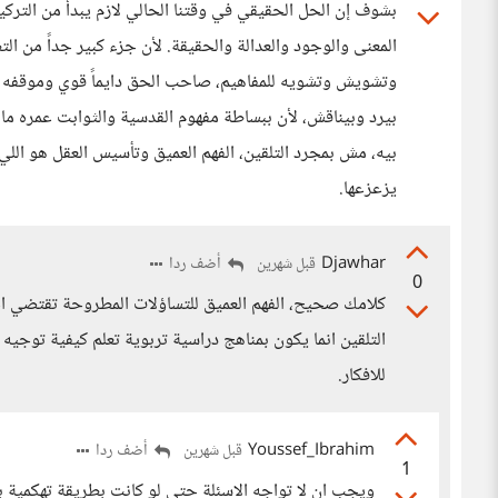
بشوف إن الحل الحقيقي في وقتنا الحالي لازم يبدأ من التركيز
المعنى والوجود والعدالة والحقيقة. لأن جزء كبير جداً من ا
وتشويش وتشويه للمفاهيم، صاحب الحق دايماً قوي وموقفه ث
بيرد وبيناقش، لأن ببساطة مفهوم القدسية والثوابت عمره ما
بيه، مش بمجرد التلقين، الفهم العميق وتأسيس العقل هو ا
يزعزعها.
Djawhar
أضف ردا
قبل شهرين
0
كلامك صحيح، الفهم العميق للتساؤلات المطروحة تقتضي ا
التلقين انما يكون بمناهج دراسية تربوية تعلم كيفية توجيه ا
للافكار.
Youssef_Ibrahim
أضف ردا
قبل شهرين
1
ويجب ان لا تواجه الاسئلة حتى لو كانت بطريقة تهكمية بط