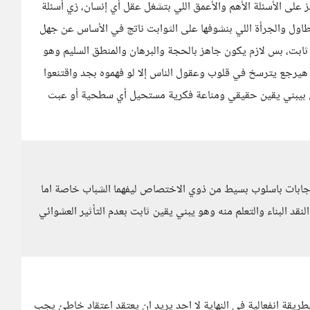
 على الأسئلة الأهم والأعمق اللي بتشغل عقل أي إنسان، زي أسئلة
لتطاول والجرأة اللي بنشوفها على الثوابت ناتج في الأساس عن جهل
ابت، بس لازم يكون جاهز بالحجة والبرهان والمنطق السليم وهو
 هيرجع يترسخ في قلوب وعقول الناس إلا لو فهموه بجد واقتنعوا
للي بيبني يقين حقيقي ومناعة فكرية مستحيل أي سطحية أو عبث
جابات باسلوب بسيط من ذوي الاختصاص ليفهما الشباب خاصة اما
لنقد البناء والتعلم منه وهو يبني يقين ثابت بعدم التأثير العشوائي
ريقة انفعالية في النهاية لا احد يريد ان يعتقد اعتقاد خاطئ يجب