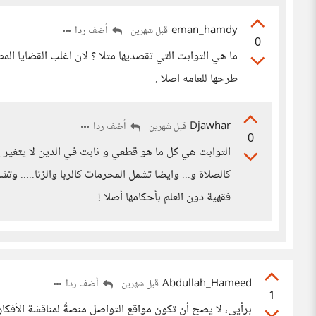
eman_hamdy
أضف ردا
قبل شهرين
0
ما هي الثوابت التي تقصديها مثلا ؟ لان اغلب القضايا المط
طرحها للعامه اصلا .
Djawhar
أضف ردا
قبل شهرين
0
الثوابت هي كل ما هو قطعي و ثابت في الدين لا يتغير يبت
كالصلاة و... وايضا تشمل المحرمات كالربا والزنا..... وت
فقهية دون العلم بأحكامها أصلا !
Abdullah_Hameed
أضف ردا
قبل شهرين
1
برأيي، لا يصح أن تكون مواقع التواصل منصةً لمناقشة الأفكار 