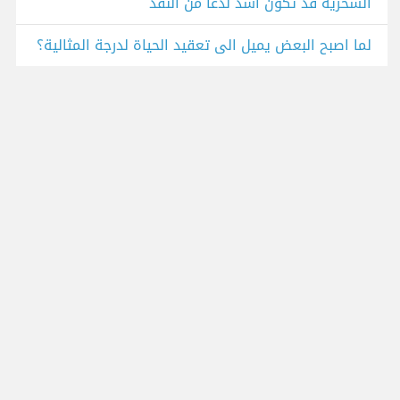
السخرية قد تكون أشد لذعًا من النقد
لما اصبح البعض يميل الى تعقيد الحياة لدرجة المثالية؟