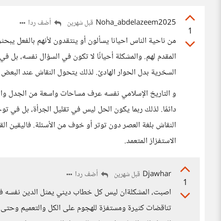
Noha_abdelazeem2025
أضف ردا
قبل شهرين
1
من ناحية الناس احيانا يسألون أو ينتقدون لأنهم بالفعل يب
المقدم لهم. والمشكلة أحيانًا لا تكون في السؤال نفسه، بل في 
السخرية بدل الحوار الهادئ. لذلك يتحول النقاش عند البعض 
و التاريخ الإسلامي نفسه عرف مساحات واسعة من الجدل والاج
دائمًا. لذلك ربما يكون الحل ليس في تقليل الجرأة، بل في 
النقاش بلغة العصر دون توتر أو خوف من الأسئلة. فاليقين ال
الاستفزاز المتعمد.
Djawhar
أضف ردا
قبل شهرين
1
اصبت، المشكلةان ليس كل خطاب ديني يمثل الدين نفسه في
تناقضات كثيرة ومستفزة للهجوم على الكل والتعميم وحتى ا