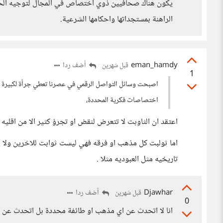
يكون هناك صحافيين ذوي اختصاص في المجال لتوجيه الحو
الراهنة بمستجداتها واحكامها الشرعية.
eman_hamdy
أضف ردا
قبل شهرين
1
اصبحت وسائل التواصل الرقمي في عصرنا تعطي جرأة لكبيرة للبع
اختصاصات فكرية المحددة،
اعتقد ان الثاوبت لا تتعرض لنقض او تجرؤ كثير الا من اقليه 
اما ثولبت كل مذهب او فرقه فهي ليست ثوابت للاخرين ولا ي
تاريخيه مثل العبوديه مثلا .
Djawhar
أضف ردا
قبل شهرين
0
انا لا اتحدث عن اي مذهب او طائفة محددة بل اتحدث عن ال