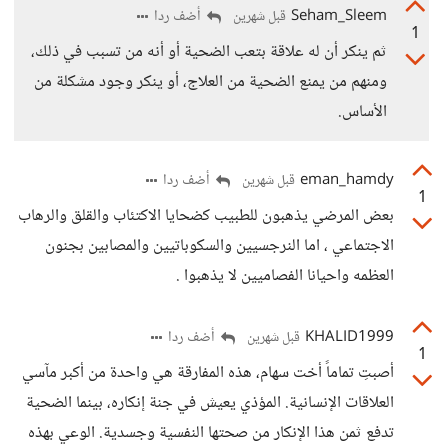
Seham_Sleem
أضف ردا
قبل شهرين
1
ثم ينكر أن له علاقة بتعب الضحية أو أنه من تسبب في ذلك،
ومنهم من يمنع الضحية من العلاج، أو ينكر وجود مشكلة من
الأساس.
eman_hamdy
أضف ردا
قبل شهرين
1
بعض المرضي يذهبون للطبيب كضحايا الاكتئاب والقلق والرهاب
الاجتماعي ، اما النرجسيين والسكوباتيين والمصابين بجنون
العظمه واحيانا الفصاميين لا يذهبوا .
KHALID1999
أضف ردا
قبل شهرين
1
أصبتِ تماماً أخت سهام، هذه المفارقة هي واحدة من أكبر مآسي
العلاقات الإنسانية. المؤذي يعيش في جنة إنكاره، بينما الضحية
تدفع ثمن هذا الإنكار من صحتها النفسية وجسدية. الوعي بهذه