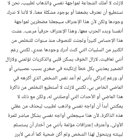
لازلت لا أملك الشجاعة لمواجهة نفسي والذهاب لطبيب، نحن لا
نستطيع أن نعترف بضعفنا أو بوجود مشكلة معنا، لا لأننا لا ندرك
وجودها ولكن لأن هذا الإعتراف سيجعلنا مضطرين لمواجهة
أنفسنا وبدء الحرب معها، وهذا الإعتراف حرفياً مرعب، عشت
هذا الإحساس كثيراً ولجئت للتصوف منذ سنوات للتخلص من
الكثير من السلبيات التي كنت أدرك وجودها عندي، لكنني رغم
أنني تعافيت، لازال الخوف يسكن قلبي والذكريات تؤلمني ولازال
الضمير يعذبني بكل خطأ إرتكبته في صغري بسبب عصبيتي أو
أو، ورغم إدراكي بأنني لم أعد نفس الشخص الذي أكرهه في
الماضي الخاص بي، لكنني لازلت لا أستطيع التخلص من ذاكرة
هذا الماضي أو الأحداث التي أوصلتني له، ولكن مع ذلك لا
يمكنني أبداً أن أواجه نفسي واذهب لطبيب ليحذف من عقلي
هذه الذاكرة، لأن هذا سيجعلني أواجه نفسي بشكل مباشر للمرة
الأولى، وأعترف إعترافات مؤلمة بأنني من أختار أن يستسلم
لبيئته ويتحول لهذا الشخص ولم أكن ضحية كما أدعي لأبرر