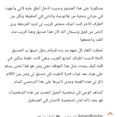
مشكورة على هذا المنشور وحبيت اذخل أعلق عليه لاني واجهت
في حياتي شخية من هالنوعية واذتني في الحقيقة ولكن من
الطرف الاخر كنت اعرف شخص قريب لي لديه العرجفة يرى
الناس من فوق وسبحان الله كان هذا صديق وهذا قريب شاء
القدر واجتمعوا
لحظت اللقاء كل منهم مد يده للسلام بثفل حينها يد الصديق
كاملة لابست اطراف اصابع القريب وهي كانت طعنة سكين في
قلبه كيف يحدث مثل هذا الموقف معي ومن هو هذا لحتى يسلم
علي هيك بعد غياب فترة التقيت في صديق لي ومن بين الكلام
ذكر لي هذه القصة ومدى تاثيرها على هذا النرجسي السام
الشاهد الوعي في شخصية الجيل الجديد من هذه الشخصيات
هو بحد ذاته امان لشخصية الانسان في المستقبل
AmaniBipolar
أضف ردا
قبل شهرين