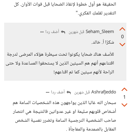
الحقيقة هو أول خطوة لإنقاذ الضحايا قبل فوات الأوان. كل
التقدير لقلمكِ الفكري."
Seham_Sleem
أضف ردا
قبل شهرين
0
شكرًا أ. خالد.
للأسف هناك ضحايا يكونوا تحت سيطرة هؤلاء المرضى لدرجة
اقتناعهم أنهم هم السيئين الذين لا يستحقوا المساعدة ولا حتى
الراحة لأنهم سيئين كما تم اقناعهم!
AshrafJeddo
أضف ردا
قبل شهرين
1
سبحان الله غالبا الذين يواجهون هذه الشخصيات السامة هم
أشخاص قلوبهم سليمة او غير عدوانين فالنتيجة هي انتصار
صاحب الشخصية النرجسية السامة وتضرر نفسية الشخص
المقابل بالصمدمة والمفاجأة .