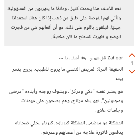
نعم للأسف هذا يحدث كثيرًا، ودائمًا ما يتهربون من المسؤولية،
وتأتي لهم الفرصة على طبق من ذهب إذا كان هناك استعدادًا
چينيًا، فيلقون باللوم على ذلك، مع أن أفعالهم هي من فجرت
الوضع وأظهرت للسطح ما كان مختبئًا.
Zahoor
أضف ردا
قبل شهرين
1
الحقيقة المرة: المريض النفسي ما يروح للطبيب، يروح يدمر
بيته.
هو يعتبر نفسه "ذكي ومركز"، ويشوف زوجته وأبناءه "مرضى
ومجنونين". فهو ينام مرتاح، وهم يصحون على مهدئات
وجلسات علاج.
المشكلة مو مرضه... المشكلة كبرياؤه. كبرياء يخلي ضحاياه
يدفعون فاتورة علاجه من أعصابهم وعمرهم.