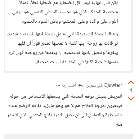
لكن في النهاية ليس كل الضحايا هم ضحايا فعلاً، فمثلاً
شخصية الجوكر الذي هو تجسيد للمرض النفسي هو يرمي
اللوم على والده وعلى المجتمع ويظن السوء بالجميع..
وهناك الحماة المستبدة التي تعامل زوجة ابنها باستعباد شديد،
لو قالت لها زوجة ابنها كلمة لا تعجبها تشعر فوراً أن قلبها
ينغزها وتتصل بابنها تستدعيه أن ينقذها من زوجته فهي ترى
نفسها ضحية لكنها في الحقيقة ليست ضحية..
Djawhar
أضف ردا
قبل شهرين
1
المريض يعيش بوهم الصحة التي يتحملها الاشخاص من حوله
فيتعبون لدرجة العلاج هم لا هو وهو مايزبد تفاقم الوضع عنده
بالسيطرة والتمادى الى ان يصل الامرللعلاج الحتمي الذي لا مفر
منه.