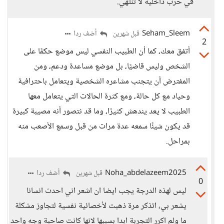
في حرب داخلية لا تنتهي.
Seham_Sleem
أضف ردا
قبل شهرين
2
أتفق معك، كما أن الطبيب النفسي ليس موضع حكمًا على
الشخص وليس قاضيًا، بل موضع مساعدة ودعم، ومن
المفترض أن يتجنب مشاعره الشخصية ويتعامل باحترافية
وحياد مع كل حالة، ومع كثرة الحالات التي يتعامل معها
الطبيب لا يعد يندهش كثيرًا، وما قد نتصور أنه مصيبة كبيرة
قد يكون شيئًا سمعه عدة مرات من قبل وسمع الأصعب منه
بمراحل.
Noha_abdelazeem2025
أضف ردا
قبل شهرين
0
ليس لهذه الدرجة يجب ايضا ان اشعر اني احدث انسانا
يشعر بي، اتذكر مرة ذهبت لأخصائية نفسية لتجاوز مشكلة
ما ولم اكرر التجربة ابدا بسببها لانها كانت صاحبة وجه واحد