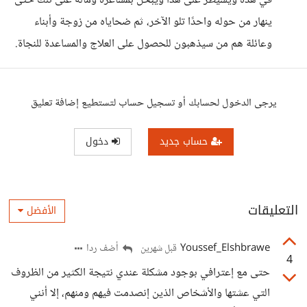
في هذه ويسيطر على هذا ويبخل بمشاعره وماله على تلك حتى
ينهار من حوله واحدًا تلو الآخر، ثم ضحاياه من زوجة وأبناء
وعائلة هم من سيذهبون للحصول على العلاج والمساعدة للنجاة.
يرجى الدخول لحسابك أو تسجيل حساب لتستطيع إضافة تعليق
حساب جديد
دخول
التعليقات
الأفضل
Youssef_Elshbrawe
أضف ردا
قبل شهرين
4
حتى مع إعترافي بوجود مشكلة عندي نتيجة الكثير من الظروف
التي عشتها والأشخاص الذين إنصدمت فيهم ومنهم، إلا أنني