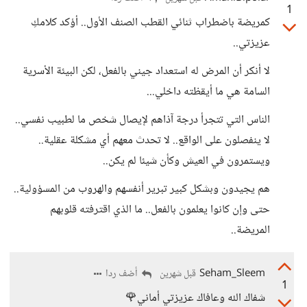
1
كمريضة باضطراب ثنائي القطب الصنف الأول.. أؤكد كلامكِ
عزيزتي..
لا أنكر أن المرض له استعداد جيني بالفعل، لكن البيئة الأسرية
السامة هي ما أيقظته داخلي...
الناس التي تتجرأ درجة آذاهم لإيصال شخص ما لطبيب نفسي..
لا ينفصلون على الواقع.. لا تحدث معهم أي مشكلة عقلية..
ويستمرون في العيش وكأن شيئا لم يكن..
هم يجيدون وبشكل كبير تبرير أنفسهم والهروب من المسؤولية..
حتى وإن كانوا يعلمون بالفعل.. ما الذي اقترفته قلوبهم
المريضة..
Seham_Sleem
أضف ردا
قبل شهرين
1
شفاك الله وعافاك عزيزتي أماني🌹