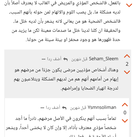
بالفعل، فالشخص المؤذي والمريض في الغالب لا يعترف أصلاً بأن
لديه مشكلة ما، بل يصب اللوم والاتهام لمن حوله بأنهم السبب،
فالشخص الضحية هو من يعاني لانه يشعر بأن لديه خلل ما،
والحقيقة ان كلنا لدينا خلل ما صدمات معينة لكن ما يزيد من
حدة ظهورها هو وجود محفز او بيئة سيئة من حولنا.
Seham_Sleem
أضف ردا
قبل شهرين
2
وهناك أشخاص مؤذيين مرضى يكون جزءًا من مرضهم هو
إيهام من أمامهم أنهم هم من لديهم المشكلة ويتلاعبون بهم
لدرجة انهيار الضحايا وإمراضهم.
Ysmnsoliman
أضف ردا
قبل شهرين
0
تماماً بسبب أنهم ينكرون في الأصل مرضهم، نادراً ما أجد
شخصاً مؤذي معترف بأذاه، إلا وإن كان لا يخشى أحداً، ويشعر