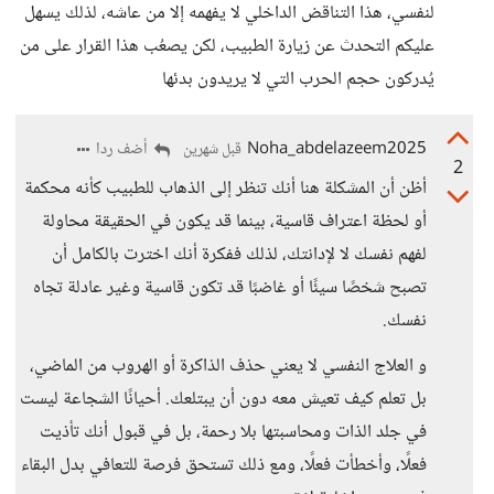
لنفسي، هذا التناقض الداخلي لا يفهمه إلا من عاشه، لذلك يسهل
عليكم التحدث عن زيارة الطبيب، لكن يصعُب هذا القرار على من
يُدركون حجم الحرب التي لا يريدون بدئها
Noha_abdelazeem2025
أضف ردا
قبل شهرين
2
أظن أن المشكلة هنا أنك تنظر إلى الذهاب للطبيب كأنه محكمة
أو لحظة اعتراف قاسية، بينما قد يكون في الحقيقة محاولة
لفهم نفسك لا لإدانتك، لذلك ففكرة أنك اخترت بالكامل أن
تصبح شخصًا سيئًا أو غاضبًا قد تكون قاسية وغير عادلة تجاه
نفسك.
و العلاج النفسي لا يعني حذف الذاكرة أو الهروب من الماضي،
بل تعلم كيف تعيش معه دون أن يبتلعك. أحيانًا الشجاعة ليست
في جلد الذات ومحاسبتها بلا رحمة، بل في قبول أنك تأذيت
فعلًا، وأخطأت فعلًا، ومع ذلك تستحق فرصة للتعافي بدل البقاء