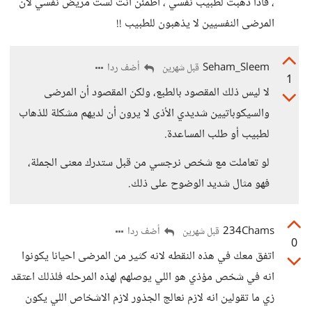
، فاذا ذهبت لطبيب نفسي ، اطمئن أنت لست مريض نفسي لأن
المرضى النفسيين لا يذهبون للطبيب !!
Seham_Sleem
أضف ردا
قبل شهرين
1
لا ليس ذلك المقصود بالطبع، ولكن المقصود أن المرضى
والسيكوباتيين شديدي الأذى لا يرون أن لديهم مشكلة للذهاب
لطبيب أو طلب المساعدة.
لو تعاملت مع شخص نرجسي من قبل ستدرك معنى الجملة،
فهو مثال شديد الوضوح على ذلك.
234Chams
أضف ردا
قبل شهرين
0
اتفق معك في هذه النقطه لانه كثير من المرضى احيانا يكونوا
انه في شخص مؤذي هو اللي يوصلهم لهذه المرحله فلذلك اعتقد
زي ما تقولين انه لازم نعالج الجذور لازم الاشخاص اللي يكون