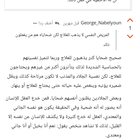
أن له الأحقية في فعل ذلك.
George_Nabelyoun
أضف ردا
قبل شهرين
1
المريض النفسي لا يذهب للعلاج لكن ضحاياه هم من يفعلون
ذلك
صحيح ضحايا كثر يذهبون للعلاج وربما تتميز نفسيتهم
بالحساسية الشديدة لذلك يتأثرون أكثر من غيرهم ويحتاجون
للعلاج، لكن نفسية الجلاد والمذنب لا تكون مرتاحة كذلك ويظل
ضميره يؤنبه وينغص عليه حياته حتى يحتاج للعلاج أو ينهار.
وبعض الجلادين يظنون أنفسهم ضحايا، فمن خدع العقل للإنسان
أنه يصور له أنه ضحية وفي الحقيقة يكون هو نفسه الجاني
والمعتدي، العقل له خدع كثيرة ولا يكشف للإنسان عن نفسه إلا
القليل، لذلك لا نشاهد شخص يقول: نعم أنا بخيل أو أنا جاني
ومعتدي.