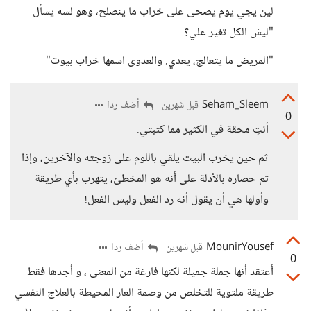
لين يجي يوم يصحى على خراب ما ينصلح، وهو لسه يسأل
"ليش الكل تغير علي؟
"المريض ما يتعالج، يعدي. والعدوى اسمها خراب بيوت"
Seham_Sleem
أضف ردا
قبل شهرين
0
أنتِ محقة في الكثير مما كتبتي.
ثم حين يخرب البيت يلقي باللوم على زوجته والآخرين، وإذا
تم حصاره بالأدلة على أنه هو المخطئ، يتهرب بأي طريقة
وأولها هي أن يقول أنه رد الفعل وليس الفعل!
MounirYousef
أضف ردا
قبل شهرين
0
أعتقد أنها جملة جميلة لكنها فارغة من المعنى ، و أجدها فقط
طريقة ملتوية للتخلص من وصمة العار المحيطة بالعلاج النفسي