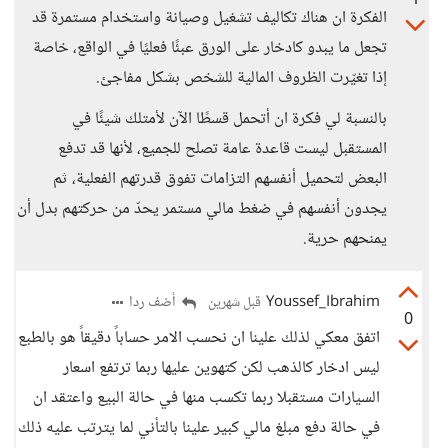
1
الفكرة ان هناك تكاليف تشغيل وصيانة واستخدام مستمرة قد
تجعل ما يبدو كادخار على الورق عبئًا فعليًا في الواقع، خاصة
إذا تغيّرت الظروف المالية للشخص بشكل مفاجئ.
بالنسبة لي فكرة ان أتحمل قسطًا الآن لأمتلك شيئًا في
المستقبل ليست قاعدة عامة تصلح للجميع، لأنها قد تدفع
البعض لتحميل أنفسهم التزامات تفوق قدرتهم الفعلية، ثم
يجدون أنفسهم في ضغط مالي مستمر يحدّ من حركتهم بدل أن
يمنحهم حرية.
Youssef_Ibrahim
أضف ردا
قبل شهرين
0
اتفق معكي لذلك علينا ان نحسب الامر حساباً دقيقاً هو بالطبع
ليس ادخار كالذهب لكن كتهوين عليها ربما ترتفع اسعار
السيارات مستقبلا ربما تكسب منها في حالة البيع واعتقد ان
في حالة دفع مبلغ مالي كبير علينا بالتأني لما يترتب عليه ذلك