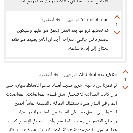
والتعامل معه يوميا لان بالتاكيد زوجها سيتعرض ايضا
Ysmnsoliman
أضف ردا
قبل شهرين
0
قد تعطيها لزوجها بعد العمل ليعمل هو عليها وسيكون
مصدر دخل جانبي، صراحة أجد ان الأمر بسيطاً هو فقط
يحتاج إلى إدارة سليمة.
Abdelrahman_985
أضف ردا
قبل شهرين
1
لو نظرنا من ناحية أخرى سنجد أسباباً تدعوا لامتلاك سيارة حتى
وإن كانت الميزانية لا تتحمل. مثل قسوة المواصلات. المواصلات
اليوم في المدن شيء يستهلك الطاقة والنفسية تماماً. أصبح
المشوار إلى العمل يمر على العديد من المشاجرات والمهاترات
وإلحاح المتسولين وجعير السائقين وأشياء تجعل الإنسان كئيب.
هذا له ثمن. أنا من مدينة هادئة الحمد لله. بل بعيدة عن الأنظار