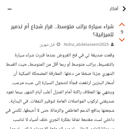
أفكار
شراء سيارة براتب متوسط.. قرار شجاع أم تدمير
9
للميزانية؟
Noha_abdelazeem2025
قبل شهرين
وقعت صديقة لي في فخ القروض عندما قررت شراء سيارة
بالتقسيط، براتب متوسط أو ربما أقل من المتوسط، حيث القسط
الشهري جزءًا ضخمًا من دخلها. المفارقة المضحكة المبكية أن
أسعار البنزين ارتفعت فجأة لتتحول السيارة إلى عبء مرعب،
وينتهي بها المطاف راكنة أمام المنزل أغلب أيام الشهر، بينما تعود
صديقتي لركوب المواصلات العامة لتوفير النفقات. في البداية،
شجعتها بدافع الدعم العاطفي والزمالة حتى لا أحبطها، لكنني في
داخلي لست مقتنعة تمامًا بفكرة الجري خلف أشياء لا تناسب