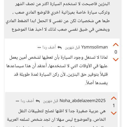
البنزين فاصبحت لا تستخدم السيارة اكثر من نصف الشهر
وتركب سيارة خاصة بميزانية اخري فالوضع المادي صعب ،
طبعا هي شخصيات لكن عن نفسي لا اتحمل ابدا الضغط المادي
ويضعني في ضيق نفسي صعب لذلك لا احبذ هذا الموضوع
Ysmnsoliman
أضف ردا
قبل شهرين
0
لماذا لا تستغل وجود السيارة بأن تعطيها لشخص أمين يعمل
عليها في الأوقات التي لا تستخدمها، أعتقد أن هذا سيساعدها
قليلاً بتوفير حق البنزين، لأن ركن السيارة لمدة طويلة قد
يفسدها أصلاً.
Noha_abdelazeem2025
أضف ردا
قبل شهرين
1
هي عربية صغيرة جدا لا اظنها تصلح لتطبيقات النقل
الخاص، والموضوع ليس سهلا ان تجد شخص تسلمه العربية