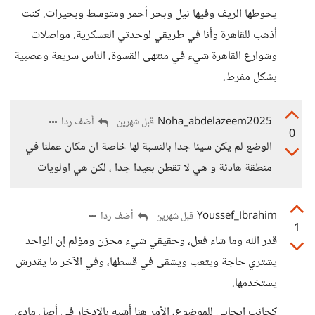
يحوطها الريف وفيها نيل وبحر أحمر ومتوسط وبحيرات. كنت
أذهب للقاهرة وأنا في طريقي لوحدتي العسكرية. مواصلات
وشوارع القاهرة شيء في منتهى القسوة، الناس سريعة وعصبية
بشكل مفرط.
Noha_abdelazeem2025
أضف ردا
قبل شهرين
0
الوضع لم يكن سيئا جدا بالنسبة لها خاصة ان مكان عملنا في
منطقة هادئة و هي لا تقطن بعيدا جدا ، لكن هي اولويات
Youssef_Ibrahim
أضف ردا
قبل شهرين
1
قدر الله وما شاء فعل، وحقيقي شيء محزن ومؤلم إن الواحد
يشتري حاجة ويتعب ويشقى في قسطها، وفي الآخر ما يقدرش
يستخدمها.
كجانب ايجابي للموضوع، الأمر هنا أشبه بالادخار في أصل مادي