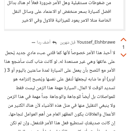
من ضغوطات مستقبلية وهل الأمر ضرورة فعلاً ام هناك بدائل
افضل كسيارة بسعر منخفض او الاعتماد على وسائل النقل
الخاصة مثلا الامر يعود للميزانية فالاول وفي الاخير
Youssef_Elshbrawe
أضف ردا
قبل شهرين
1
لا أحبذ هذا الأمر خصوصاً لأنها كما قلتي عبء مادي جديد يُحمل
على عاتقها وهي غير مستعدة له، لو كانت شاب كنت سأشجع هذا
الأمر مع النُصح بأن يعمل على السيارة لمدة ساعتين باليوم أو 3 (
أوبر) أو ما شابه ليجعلها تُنفق على نفسها ويُصبح إلتزامه هو
تسديد الوقت لا المال، السيارة مهمة هذا الزمن ليست فقط
للمواصلات بل أيضاً للوجاهة والوجاهة جداً مهمة في هذا الزمن
ولا ينبغي التقليل منها في مثل هذه الأشياء لأن هناك الكثير من
الأعمال والعلاقات يكون المظهر العام من أهم العوامل لنجاحها،
إن كانت صديقتكٍ تستطيع فعل هذا الأمر فلتفعل، وإن لم تكن