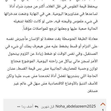
بيحفظ قيمة الفلوس في ظل الغلاء، أكتر من مجرد شراء أداة
تساعدها في مشاويرها اليومية. هي في النهاية وضعت مدخراتها
في شيء ملموس وقيمته فيه، حتى لو كانت تكلفة تشغيله
الحالية صعبة عليها وجعلتها ترجع للمواصلات مؤقتاً.
معادلة الطبقة المتوسطة بقت معقدة لو الإنسان مأجبرش نفسه
على التزام أو قسط يضغط عليه مش هيعرف يملك أي شيء في
المستقبل، وفي نفس الوقت لو ضغط زيادة عن اللزوم بيتحول
الأمر لسجن مالي بياكل من راحته اليومية. الموضوع محتاج
توازن وحسبة للمصاريف الجانبية مش بس قيمة القسط، عشان
الحاجة اللي بنشتريها تفضل أداة لخدمتنا مش عبء علينا ولكن
للأسف التنبؤ بالأوضاع الاقتصادية مش سهل في عالم غير
مستقر.
Noha_abdelazeem2025
أضف ردا
قبل شهرين