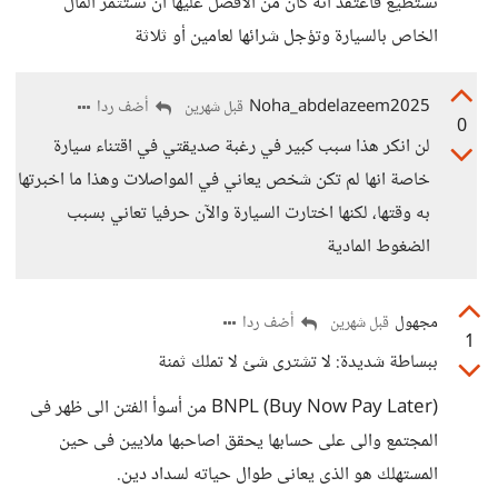
تستطيع فأعتقد أنه كان من الأفضل عليها أن تستثمر المال
الخاص بالسيارة وتؤجل شرائها لعامين أو ثلاثة
Noha_abdelazeem2025
أضف ردا
قبل شهرين
0
لن انكر هذا سبب كبير في رغبة صديقتي في اقتناء سيارة
خاصة انها لم تكن شخص يعاني في المواصلات وهذا ما اخبرتها
به وقتها، لكنها اختارت السيارة والآن حرفيا تعاني بسبب
الضغوط المادية
مجهول
أضف ردا
قبل شهرين
1
ببساطة شديدة: لا تشترى شئ لا تملك ثمنة
BNPL (Buy Now Pay Later) من أسوأ الفتن الى ظهر فى
المجتمع والى على حسابها يحقق اصاحبها ملايين فى حين
المستهلك هو الذى يعانى طوال حياته لسداد دين.