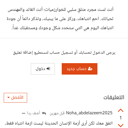
أنت لست مجرد متلقٍ سلبي للخوارزميات؛ أنت القائد والمهندس
لحياتك. احمِ انتباهك، وركز على ما يبنيك، وتذكر دائماً أن جودة
انتباهك اليوم هي التي ستحدد شكل وجودك ومستقبلك غداً.
يرجى الدخول لحسابك أو تسجيل حساب لتستطيع إضافة تعليق
حساب جديد
دخول
التعليقات
الأفضل
Noha_abdelazeem2025
أضف ردا
قبل شهرين
1
اتفق معك لكن أرى أزمة الإنسان الحديثة ليست ازمة انتباه فقط،