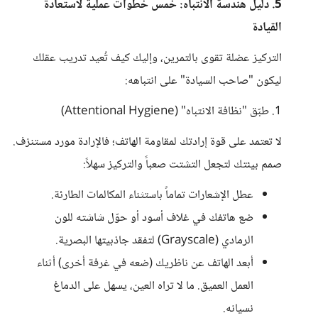
5. دليل هندسة الانتباه: خمس خطوات عملية لاستعادة
القيادة
التركيز عضلة تقوى بالتمرين، وإليك كيف تُعيد تدريب عقلك
ليكون "صاحب السيادة" على انتباهه:
1. طبّق "نظافة الانتباه" (Attentional Hygiene)
لا تعتمد على قوة إرادتك لمقاومة الهاتف؛ فالإرادة مورد مستنزف.
صمم بيئتك لتجعل التشتت صعباً والتركيز سهلاً:
عطل الإشعارات تماماً باستثناء المكالمات الطارئة.
ضع هاتفك في غلاف أسود أو حوّل شاشته للون
الرمادي (Grayscale) لتفقد جاذبيتها البصرية.
أبعد الهاتف عن ناظريك (ضعه في غرفة أخرى) أثناء
العمل العميق. ما لا تراه العين، يسهل على الدماغ
نسيانه.