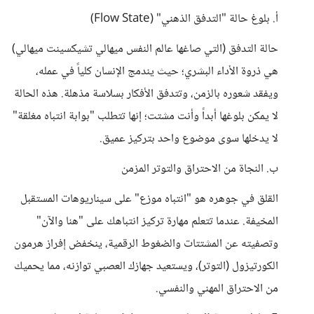
أ. بلوغ حالة "التدفق الذهني" (Flow State)
حالة التدفق (التي صاغها عالم النفس ميهالي تشيكسينت ميهالي)
هي ذروة الأداء البشري؛ حيث يندمج الإنسان كلياً في عمله،
ويفقد شعوره بالزمن، وتتدفق الأفكار بسلاسة مذهلة. هذه الحالة
لا يمكن بلوغها أبداً وأنت مشتت؛ إنها تتطلب "بوابة انتباه مغلقة"
لا يدخلها سوى موضوع واحد بتركيز عميق.
ب. النجاة من الاحتراق والتوتر المزمن
القلق في جوهره هو "انتباه موزع" على سيناريوهات المستقبل
المخيفة. عندما تتعلم مهارة تركيز انتباهك على "هنا والآن"
وتصفيته عن المشتتات والضغوط الرقمية، ينخفض إفراز هرمون
الكورتيزول (التوتر)، ويستعيد جهازك العصبي توازنه، مما يحميك
من الاحتراق المهني والنفسي.