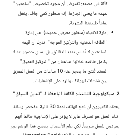
كآلة في مصنع؛ تفترض أن مجرد تخصيص "ساعتين"
لمهمة ما يعني إنجازها. إنه منظور كمي جاف، يغفل
تماماً طبيعتنا البشرية.
إدارة الانتباه (منظور معرفي حديث): هي إدارة
"الطاقة الذهنية والتركيز الموجه". تدرك أن قيمة
الساعتين لا تُقاس بعدد الدقائق، بل بمدى حضور عقلك
بكامل طاقته خلالها. ساعتان من "التركيز العميق"
الممتد تُنتج ما يعجز عنه 10 ساعات من العمل الممزق
بين شاشات الهواتف والرد على الإشعارات.
2. سيكولوجية التشتت: الكلفة الباهظة لـ "تبديل السياق"
يعتقد الكثيرون أن فتح الهاتف لمدة 30 ثانية لتفحص رسالة
أثناء العمل هو تصرف عابر لا يؤثر على الإنتاجية طالما أنهم
يعودون للعمل سريعاً. لكن علم الأعصاب يفضح هذا الوهم عبر