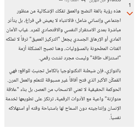
yrateb
أضف ردا
قبل شهرين
1
هذه رؤية بالغة النضج والعمق تفكك الإشكالية من منظور
اجتماعي وإنساني شامل؛ فالانتباه لا يعيش في فراغ، بل يتأثر
مباشرة بمدى الاستقرار النفسي والاقتصادي للمرء. غياب الأمان
المادي أو الإرهاق الجسدي يجعل "التركيز العميق" ترفاً لا تملكه
الفئات المطحونة بالمسؤوليات، وهنا تصبح المشكلة أزمة
"استنزاف طاقة" وليست مجرد تشتت رقمي.
بالتوازي، فإن شيطنة التكنولوجيا بالكامل تجنيبٌ للواقع؛ فهي
المُمكّن الأكبر الذي فتح آفاقاً غير مسبوقة للتعلم والعمل المرن.
الحوكمة الحقيقية لا تعني الانسحاب من العصر، بل بناء "علاقة
متوازنة" واعية مع الأدوات الرقمية، ترتكز على تطويعها لخدمة
الإنسان وإنتاجيته دون السماح لها باستباحة وقته أو استهلاكه
نفسياً.