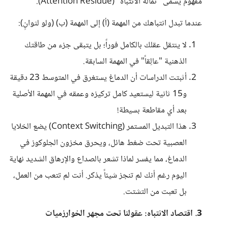
مفهوم يُسمى "ثمالة الانتباه" (Attention Residue).
عندما تبدل انتباهك من المهمة (أ) إلى المهمة (ب) (ولو لثوانٍ):
لا ينتقل عقلك بالكامل فوراً؛ بل يتبقى جزء من طاقتك
الذهنية "عالِقاً" في المهمة السابقة.
أثبتت الدراسات أن الدماغ يستغرق في المتوسط 23 دقيقة
و15 ثانية ليستعيد كامل تركيزه وعمقه في المهمة الأصلية
بعد أي مقاطعة بسيطة!
هذا التبديل المستمر (Context Switching) يضع الخلايا
العصبية تحت ضغط هائل، ويحرق مخزون الجلوكوز في
الدماغ، مما يفسر لماذا تشعر بالصداع والإرهاق الشديد نهاية
اليوم رغم أنك لم تنجز شيئاً يذكر. أنت لم تتعب من العمل،
بل تعبت من التشتت.
3. اقتصاد الانتباه: عقولنا تحت مجهر الخوارزميات