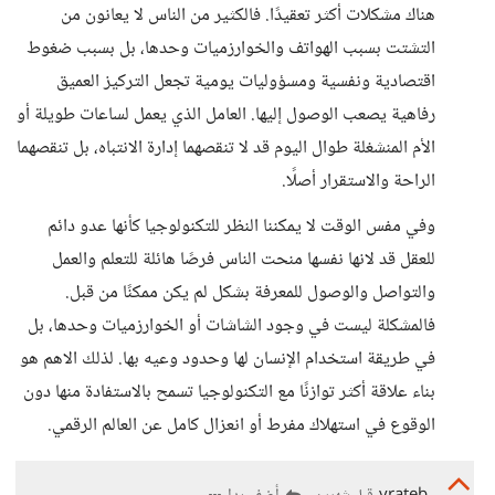
هناك مشكلات أكثر تعقيدًا. فالكثير من الناس لا يعانون من
التشتت بسبب الهواتف والخوارزميات وحدها، بل بسبب ضغوط
اقتصادية ونفسية ومسؤوليات يومية تجعل التركيز العميق
رفاهية يصعب الوصول إليها. العامل الذي يعمل لساعات طويلة أو
الأم المنشغلة طوال اليوم قد لا تنقصهما إدارة الانتباه، بل تنقصهما
الراحة والاستقرار أصلًا.
وفي مفس الوقت لا يمكننا النظر للتكنولوجيا كأنها عدو دائم
للعقل قد لانها نفسها منحت الناس فرصًا هائلة للتعلم والعمل
والتواصل والوصول للمعرفة بشكل لم يكن ممكنًا من قبل.
فالمشكلة ليست في وجود الشاشات أو الخوارزميات وحدها، بل
في طريقة استخدام الإنسان لها وحدود وعيه بها. لذلك الاهم هو
بناء علاقة أكثر توازنًا مع التكنولوجيا تسمح بالاستفادة منها دون
الوقوع في استهلاك مفرط أو انعزال كامل عن العالم الرقمي.