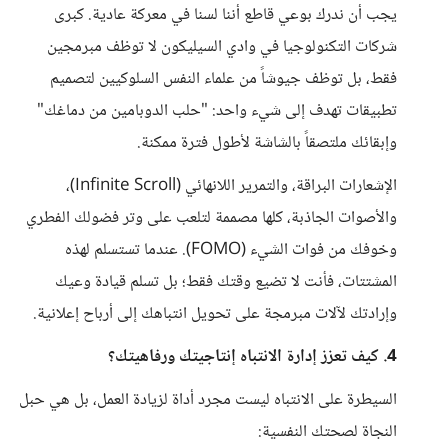
يجب أن ندرك بوعي قاطع أننا لسنا في معركة عادية. كبرى
شركات التكنولوجيا في وادي السيليكون لا توظف مبرمجين
فقط، بل توظف جيوشاً من علماء النفس السلوكيين لتصميم
تطبيقات تهدف إلى شيء واحد: "حلب الدوبامين من دماغك"
وإبقائك ملتصقاً بالشاشة لأطول فترة ممكنة.
الإشعارات البراقة، والتمرير اللانهائي (Infinite Scroll)،
والأصوات الجاذبة، كلها مصممة لتلعب على وتر فضولك الفطري
وخوفك من فوات الشيء (FOMO). عندما تستسلم لهذه
المشتتات، فأنت لا تضيع وقتك فقط؛ بل تسلم قيادة وعيك
وإرادتك لآلات مبرمجة على تحويل انتباهك إلى أرباح إعلانية.
4. كيف تعزز إدارة الانتباه إنتاجيتك ورفاهيتك؟
السيطرة على الانتباه ليست مجرد أداة لزيادة العمل، بل هي حبل
النجاة لصحتك النفسية: