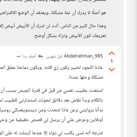
هو أصلًا لا يدرك أن ثمة مشكلة، ويعتقد أن الوضع الافتراضي default هو الأصل وأنه ليس بحاجة إلى تغيير شيء
وهذا حال كثير من الناس. أنت لن تدرك أن الأبيض أبيض إلا
تعريفك للون الأبيض وتراه بشكل أوضح.
Abdelrahman_985
أضف ردا
قبل شهرين
1
عادة اللجوء لخبير يكون زي قلته. ويكون دماغنا عملق الم
مشكلة وحلها عندنا.
استعنت بطبيب نفسي من قبل في فترة الجيش بسبب أن 
بالكلام وبدأ نقاش بعد دقائق تحولت استشارتي للطبيب ل
بدأنا بروايتي وعن ماذا تتحدث ومن ديستويفسكي روسيا
أونلاين وعرض علي أن يرسل لي قصص حقيقية من وحي الج
لدرجة أنه نسى يكتب لي دواء إلا عندما أرسلت له على ال