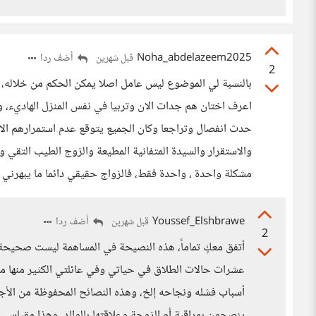
Noha_abdelazeem2025
أضف ردا
قبل شهرين
2
بالنسبة لي الموضوع ليس عامل اصلا يمكن الحكم من خلاله، 
اعرف اختان هم جدات الان وتربيا في نفس المنزل الهاديء، 
حدث انفصال وتراجعا وكان الجميع يتوقع عدم استمرارهم الا 
والاستقرار والسيدة المتفانية المطيعة والزوج الطيب التقي
مشكلة واحدة ، واحدة فقط، فالزواج حقيقي دائما ما يبهرني ل
Youssef_Elshbrawe
أضف ردا
قبل شهرين
2
أتفق معكٍ تماماً، هذه النصيحة في المساهمة ليست صحيحة إ
عشرات حالات الطلاق في حياتي وفي عائلتي الكثير منها مم
أسباب فشله ونجاحه إلخ، وهذه النصائح المحفوظة من الأجيا
ينصحون بمراقبة أم الزوجة وعلاقتها بالوالد، وهذا مقياس 