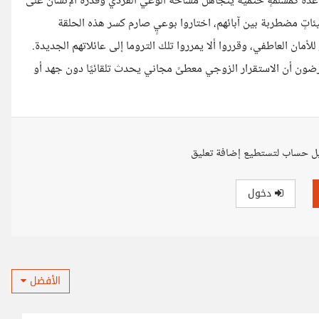
قاعدة كمسلمةٍ حتمية يتجاهل مساحة الوعي الفردي وقدرة الإنسان على
ئاتٍ مضطربة بين آبائهم، اختاروا بوعيٍ صارم كسر هذه الحلقة
 للأمان العاطفي، وقرروا ألا يمرروا تلك التروما إلى عائلاتهم الجديدة.
رضون أن الاستقرار الزوجي معطىً مجاني يحدث تلقائيًا دون جهد أو
ل حساب لتستطيع إضافة تعليق
دخول
الأفضل