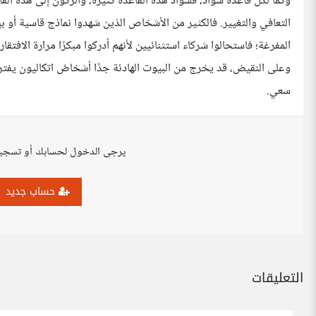
وكما لكل قاعدة شواذ، فشواذ هذه القاعدة كثيرة، والركون إلى هذه ال
التعافي والتغيير. فالكثير من الأشخاص الذين شهدوا نماذج قاسية أو بي
المفرغة؛ فاستحالوا شركاء استثنائيين لأنهم أدركوا مبكرًا مرارة الافتقار
وعلى النقيض، قد يخرج من البيوت الهادئة جدًا أشخاصٌ اتكاليون يفت
سعي.
يرجى الدخول لحسابك أو تسجي
حساب جديد
التعليقات