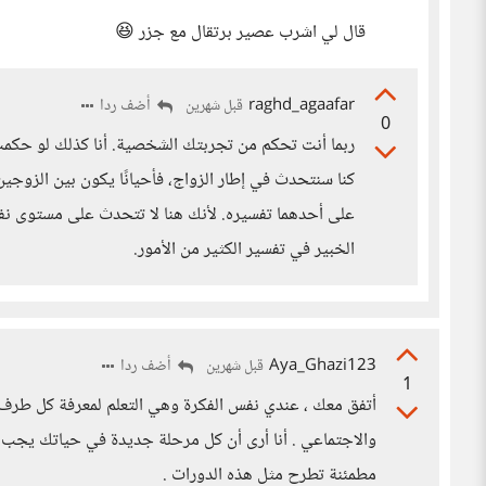
قال لي اشرب عصير برتقال مع جزر 😆
raghd_agaafar
أضف ردا
قبل شهرين
0
ربما أنت تحكم من تجربتك الشخصية. أنا كذلك لو حكمت
كنا سنتحدث في إطار الزواج، فأحيانًا يكون بين الزوج
على أحدهما تفسيره. لأنك هنا لا تتحدث على مستوى 
الخبير في تفسير الكثير من الأمور.
Aya_Ghazi123
أضف ردا
قبل شهرين
1
أتفق معك ، عندي نفس الفكرة وهي التعلم لمعرفة كل طرف ب
والاجتماعي . أنا أرى أن كل مرحلة جديدة في حياتك يجب التع
مطمئنة تطرح مثل هذه الدورات .