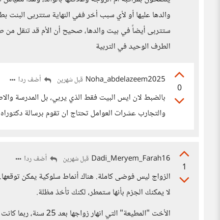
والدها عليها أو لأي سبب أخر ففي النهاية ستتربى البنت بط
ستتربى أيضاً في بيت والدها، صحيح أن الأم قد تنقل من طبا
الطرف الوحيد في التربية
Noha_abdelazeem2025
أضف ردا
قبل شهرين
0
بالضبط لان ايس البيت فقط الذي يربي، بل المدرسة والاصد
والتجارب عشرات العوامل تحتاج ان تقوم برسالة دكتورا
Dadi_Meryem_Farah16
أضف ردا
قبل شهرين
1
الزواج ليس فوضى كاملة. هناك أنماط سلوكية يمكن توقعها.
لا يمكنك الجزم بأنها ستمطر، لكنك تأخذ مظلة.
الأخت "المطيعة" التي ان