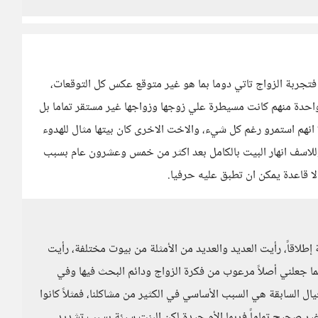
فتجربة الزواج تاتي دوما بما هو غير متوقع عكس كل التوقعات،
واحدة منهم كانت مسيطرة علي زوجها وزواجها غير مستقر تماما بل
انهم استمرو رغم كل شيء، والاخت الاخرى كان بيتها مثال للهدوء
 وللاسف انهار البيت بالكامل بعد اكثر من خمس وعشرون عام بسبب
ا قاعدة يمكن ان تطبق عليه حرفيا.
طلاقاً، رأيت العديد والعديد من الأمثلة من بيوت مختلفة، رأيت
ا جعلني أصلاً مرعوب من فكرة الزواج ودائم البحث فيها وفي
ل السابقة هي السبب الأساسي في الكثير من مشاكلنا، فمثلاً كانوا
غير صحيح تماماً فربما الأم جيدة لكن البنت سيئة بسبب تشديد