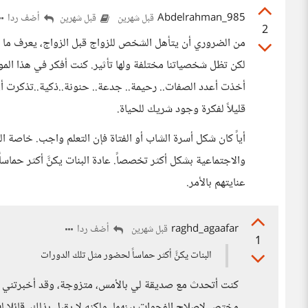
Abdelrahman_985
أضف ردا
قبل شهرين
قبل شهرين
2
من الضروري أن يتأهل الشخص للزواج قبل الزواج، يعرف ما
لكن تظل شخصياتنا مختلفة ولها تأثير. كنت أفكر في هذا المو
أخذت أعدد الصفات.. رحيمة.. جدعة.. حنونة..ذكية..تذكرت أ
قليلاً لفكرة وجود شريك للحياة.
أياً كان شكل أسرة الشاب أو الفتاة فإن التعلم واجب. خاصة الت
والاجتماعية بشكل أكثر تخصصاً. عادة البنات يكنَّ أكثر حما
عنايتهم بالأمر.
raghd_agaafar
أضف ردا
قبل شهرين
1
البنات يكنَّ أكثر حماساً لحضور مثل تلك الدورات
كنت أتحدث مع صديقة لي بالأمس، متزوجة، وقد أخبرتني كم 
مختص لإصلاح الفجوات بينهما، ولكنه لا يقبل بذلك، قائلا لها