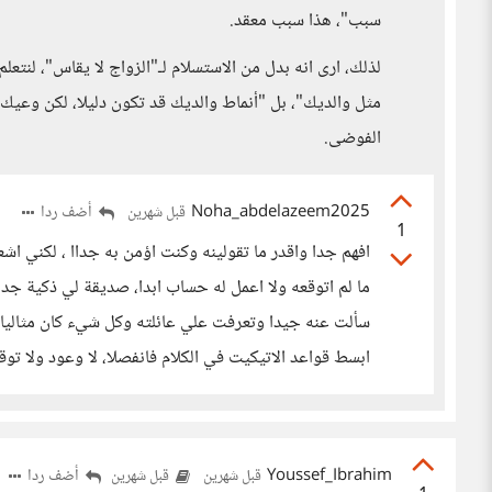
سبب"، هذا سبب معقد.
لذلك، ارى انه بدل من الاستسلام لـ"الزواج لا يقاس"، لنت
مثل والديك"، بل "أنماط والديك قد تكون دليلا، لكن وعيك 
الفوضى.
Noha_abdelazeem2025
أضف ردا
قبل شهرين
1
افهم جدا واقدر ما تقولينه وكنت اؤمن به جداا ، لكني اشع
ما لم اتوقعه ولا اعمل له حساب ابدا، صديقة لي ذكية جد
سألت عنه جيدا وتعرفت علي عائلته وكل شيء كان مثاليا 
ابسط قواعد الاتيكيت في الكلام فانفصلا، لا وعود ولا
Youssef_Ibrahim
أضف ردا
قبل شهرين
قبل شهرين