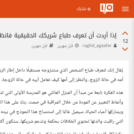
شارك
إذا أردت أن تعرف طباع شريكك الحقيقية فانظ
12
raghd_agaafar
قبل شهرين
قبل شهرين
يُقال إنك لتعرف طباع الشخص الذي ستتزوجه مستقبلًا داخل إطار الزوا
أمه في حالة الزوج، والنظر إلى أمها كيف تعامل أبيه في حالة الزوجة.
هذه الفكرة نابعة من مبدأ أن المنزل العائلي هو المدرسة الأولى التي تت
وأنماط التعبير عن المودة من خلال المراقبة في صمت. بناءً على هذا الط
ويشاركها أعباء الحياة، سيميل غالبًا إلى استنساخ هذا النموذج في بيته 
التي راقبت والدتها تحتوي الخلافات بحكمة وتدعم شريكها، ستكون أكثر ا