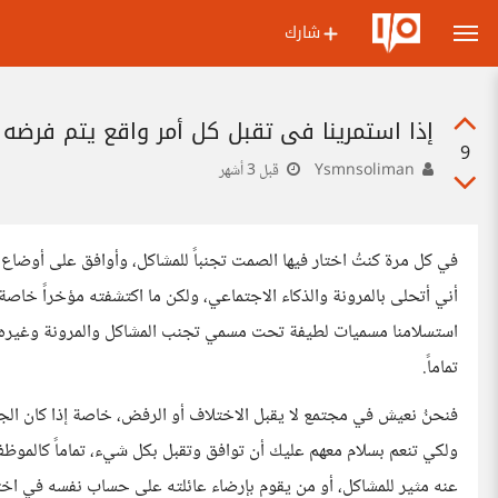
شارك
إذا استمرينا في تقبل كل أمر واقع يتم فرضه عل
9
Ysmnsoliman
قبل 3 أشهر
في كل مرة كنتُ اختار فيها الصمت تجنباً للمشاكل، وأوافق على أوضاع 
أني أتحلى بالمرونة والذكاء الاجتماعي، ولكن ما اكتشفته مؤخراً خاصة 
استسلامنا مسميات لطيفة تحت مسمي تجنب المشاكل والمرونة وغيره، إلا
تماماً.
فنحنُ نعيش في مجتمع لا يقبل الاختلاف أو الرفض، خاصة إذا كان الجمي
ولكي تنعم بسلام معهم عليك أن توافق وتقبل بكل شيء، تماماً كالموظف
عنه مثير للمشاكل، أو من يقوم بإرضاء عائلته على حساب نفسه في اختي