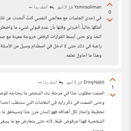
Ysmnsoliman
أضف ردا
قبل 3 أشهر
0
في إحدى الجلسات مع معالجي النفسي كنتُ أتحدث عن تلك ال
أملكها حالياً، أخبرني وقتها بأن عدم قبولي لشيء ما واضط
اتخذ ولو حتى أبسط القرارات كرفض خروجة معينة مع صديقاتي 
راغبة في ذلك حتى لا ادخل في اصطدام وسيل من الأسئلة الت
وهذا ما أحاول تعلمه.
ErinyNabil
أضف ردا
قبل 3 أشهر
1
الصمت مطلوب جدًا في مرحلة بناء الشخص ما يحتاجه للوصول
وحتى الصمت في ذكر رأيه في النقاشات التي ستنقلب احتدام
تخطيط وإنجاز لكل أهدافه فهو إنسان مرن جدًا وسيحقق ما ي
الشخصية فهذا مرفوض طبعًا، لأنه حتى يتعارض مع ما يسعى له
حدوده.