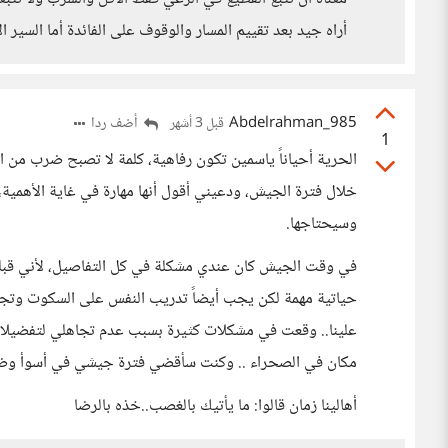
أراه جيد بعد تقييم المسار والوقوف على الفائدة أما السير ال
Abdelrahman_985
أضف ردا
قبل 3 أشهر
1
الحرية أحياناً ياسمين تكون رفاهية، كلمة لا تصبح ضرب من ا
خلال فترة الجيش، ودعيني أقول أنها مهارة في غاية الأهمي
وسيحتاجها.
في وقت الجيش كان عندي مشكلة في كل التفاصيل، لأني قبلها 
حياتية مهمة لكن يجب أيضاً تدريب النفس على السكوت وتجا
علينا.. وقعت في مشكلات كثيرة بسبب عدم تجاهلي لتفضيلاتي
مكان في الصحراء .. وكنت سأقضي فترة جيشي في أسوأ وضع 
أهالينا زمان قالوا: ما يأتيك بالغصب..خذه بالرضا