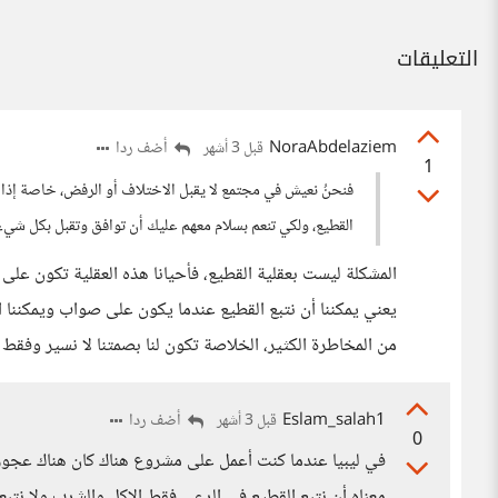
التعليقات
NoraAbdelaziem
أضف ردا
قبل 3 أشهر
1
فنحنُ نعيش في مجتمع لا يقبل الاختلاف أو الرفض، خاصة إذا كا
القطيع، ولكي تنعم بسلام معهم عليك أن توافق وتقبل بكل شيء
المشكلة ليست بعقلية القطيع، فأحيانا هذه العقلية تكون على 
يعني يمكننا أن نتبع القطيع عندما يكون على صواب ويمكننا 
من المخاطرة الكثير، الخلاصة تكون لنا بصمتنا لا نسير وفقط
Eslam_salah1
أضف ردا
قبل 3 أشهر
0
في ليبيا عندما كنت أعمل على مشروع هناك كان هناك عجوزة
معناه أن نتبع القطيع في الرعي فقط الاكل والشرب ولا نتبع