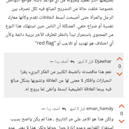
بطبيعتها أكثر تعقيد ومرونة من أي قواعد ثابتة. مواقع التواصل
خصوصا خلقت حالة من التشريح المبالغ فيه لكل تصرف بين
الرجل والمرأة حتى أصبحت أبسط الخلافات تقدم وكأنها معارك
نفسية أو صراع خفي. المشكلة أن الناس حين تستهلك هذا النوع
من المحتوى باستمرار تبدأ بالنظر للطرف الآخر بريبة دائمة وكأن
أي اختلاف هو تهديد أو تلاعب أو "red flag"
Djawhar
أضف ردا
قبل 3 أشهر
0
نعم هذا ماقصدته بالضبط الكثير من الفكر البريء يقرا
انحيازات وافكار لا معنى لها عن العلاقة وتشويها بشكل مبالغ
فيه بينما العلاقة الطبيعية ابسط وانقى لما يروج له.
eman_hamdy
أضف ردا
قبل 3 أشهر
0
ولكن هذا هو الامر علي مر التاريخ ، هذا لم يكن واضح بسبب
استقرار القواعد وعدم اثارة جدل حولها ولكن هذا لا يعني عدم