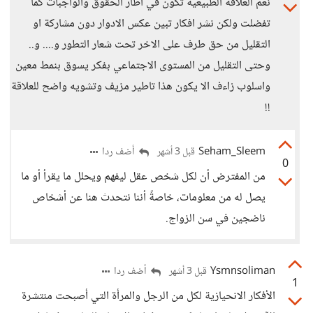
نعم العلاقة الطبيعية تكون في اطار الحقوق والواجبات كما
تفضلت ولكن نشر افكار تبين عكس الادوار دون مشاركة او
التقليل من حق طرف على الاخر تحت شعار التطور و.... و..
وحتى التقليل من المستوى الاجتماعي بفكر يسوق بنمط معين
واسلوب زاءف الا يكون هذا تاطير مزيف وتشويه واضح للعلاقة
!!
Seham_Sleem
أضف ردا
قبل 3 أشهر
0
من المفترض أن لكل شخص عقل ليفهم ويحلل ما يقرأ أو ما
يصل له من معلومات، خاصةً أننا نتحدث هنا عن أشخاص
ناضجين في سن الزواج.
Ysmnsoliman
أضف ردا
قبل 3 أشهر
1
الأفكار الانحيازية لكل من الرجل والمرأة التي أصبحت منتشرة