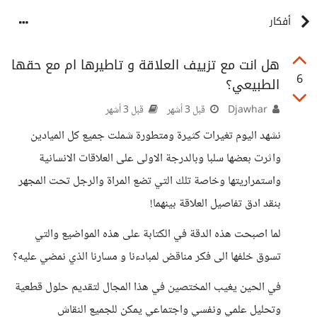
أفكار
هل انت مع تزييف العلاقة و تاطيرها ام مع حقها
6
الطبيعي؟
Djawhar
قبل 3 أشهر
قبل 3 أشهر
نشهد اليوم تغيرات كثيرة ومتطورة شملت جميع كل الميادين
واثرت بعضها سلبا وبالدرجة الاولى على العلاقات الانسانية
واستمراريتها وخاصة تلك التي تضع المراة والرجل تحت المجهر
بنقد ادق تفاصيل العلاقة بينهما!
لما اصبحت هذه الدقة في الكتابة على هذه المواضيع والتي
تسوق خلفها الى فكر مناقض لمبادءنا و مسارنا الذي نمضي عليه؟
في الحين يغيب المختصين في هذا المجال لتقديم حلول قطعية
وتحليل علمي ونفسي واجتماعي يمكن للجميع النقاش