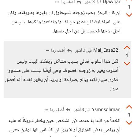
Djawhar
أضف ردا
قبل 3 أشهر
1
ان كان الرحل بحب زوجته فسيحاول ان يغيرها بطريقته، واكن
على المراة ايضا ان تطور من نفسها وثقافتها وفكرها ليس من
اجل زوجها فحسب بل من اجل نفسها.
Mai_Easa22
أضف ردا
قبل 3 أشهر
1
لكن هذا أسلوب تعالي يسبب مشاكل ويفكك البيت وليس
أسلوب يغير به زوجته خصوصًا وهي أيضًا ليست على مستوى
فكري سيئ لكنه يبالغ بصراحة أو يريد أن يظهر نفسه أنه أفضل
منها.
Ysmnsoliman
أضف ردا
قبل 3 أشهر
1
الخطأ من البداية عنده، لأن الشخص حين يختار شريكاً له عليه
أن يراعي بعض الفوارق أو لا يرى نن الأساس انها فوارق حتي،