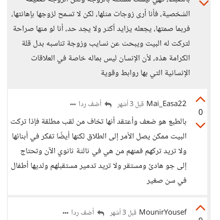
الشخصية، فأنا أرى زوجات مثلها، لكن لا تسمح لزوجها بإهانتها،
فربما صمتها، يجعله يزايد أكثر ولا يجد حد، أنا لو منها صراحة
لتركت له البيت ويبحث عن نسايب وزوجة تناسبه بدل قلة
الكرامة هذه، لأن الإنسان ليس بماله خاصة في العلاقات
الإنسانية التي بها روابط وقوية
Mai_Easa22
أضف ردا
قبل 3 أشهر
0
بالطبع هو ضعف وأعتقد أنها تخاف من لقب مطلقة فإذا تركت
البيت ممكن يصل الأمر إلى الطلاق لكنها أيضًا تفكر في أبنائها
ولا تريد تركهم فمنهم من هي في ثالثة ثانوي الآن وتحتاج
إلى جو هادئ ومستقر ولا تريد تدمير مستقبلهم ولديها أطفال
في سن صغير
MounirYousef
أضف ردا
قبل 3 أشهر