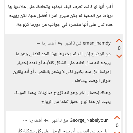
أظن أنها لو كانت تعرف كيف تجذبه وتحافظ على علاقتها بها
برباط من المحبة لم يكن سيرى امرأة أفضل منها، لكن رؤيته
هذه تدل على أنها مقصرة في جوانب من دورها كزوجة.
eman_hamdy
أضف ردا
قبل 3 أشهر
0
من الوضاح إذن إنه لم يخترها بهذا الحد الادني وهو ما
يرجح انه سال لعابه علي الشكل كالأبله أو تعمد إختيار
إمراءة اقل منه بكثير لكي لا يشعر بالنقص ، أو أنه يقارن
طوال الوقت ببساطه .
وهناك إحتمال اخر وهو انه تزوج صالونات وهذا الموقف
يثبت ان هذا نوع احمق تماما من الزواج
George_Nabelyoun
أضف ردا
قبل 3 أشهر
0
أنا أجد من الغريب أن نلوم الرجل على كل مشكلة كأن