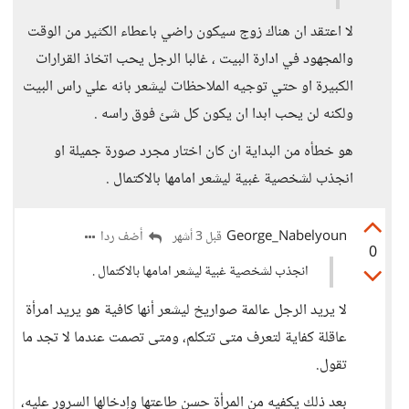
لا اعتقد ان هناك زوج سيكون راضي باعطاء الكثير من الوقت
والمجهود في ادارة البيت ، غالبا الرجل يحب اتخاذ القرارات
الكبيرة او حتي توجيه الملاحظات ليشعر بانه علي راس البيت
ولكنه لن يحب ابدا ان يكون كل شئ فوق راسه .
هو خطأه من البداية ان كان اختار مجرد صورة جميلة او
انجذب لشخصية غبية ليشعر امامها بالاكتمال .
George_Nabelyoun
أضف ردا
قبل 3 أشهر
0
انجذب لشخصية غبية ليشعر امامها بالاكتمال .
لا يريد الرجل عالمة صواريخ ليشعر أنها كافية هو يريد امرأة
عاقلة كفاية لتعرف متى تتكلم، ومتى تصمت عندما لا تجد ما
تقول.
بعد ذلك يكفيه من المرأة حسن طاعتها وإدخالها السرور عليه،