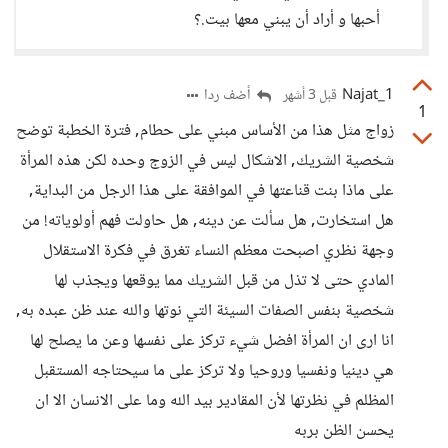
أحبها و أراد أن يبني معها بيت.؟
Najat_1
أضف ردا
قبل 3 أشهر
1
زواج مثل هذا من الأساس مبني على حطام, فترة الخطبة توضح
شخصية الشريك, الاشكال ليس في الزوج وحده لكن هذه المرأة
على ماذا بنت قناعتها في الموافقة على هذا الرجل من البداية,
هل استخارت, هل سألت عن دينه, هل حاولت فهم أولوياته! من
وجهة نظري اصبحت معظم النساء تغرق في فكرة الاستقلال
المادي حتى لا تذل من قبل الشريك مما يوقعها ويجذب لها
شخصية بنفس الصفات السيئة التي نوتها والله عند ظن عبده به,
انا ارى ان المرأة افضل شيء تركز على نفسها وعن ما يصلح لها
هي دينيا ونفسيا وروحيا ولا تركز على ما سيحتاجه المستقبل
المظلم في نظرتها لأن المقادير بيد الله وما على الانسان الا ان
يحسن الظن بربه