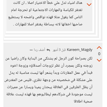
هناك اشياء تدل علي خطأ الاختيار اصلا ، ان كانت
تفتقر للكياسة والمهارات الاجتماعية او تحرجة امام
الناس كما يقول مثلا فهذه نواقص واضحه لا يستطيع
صاحبها اخفائها لانه ببساطة يفتقر اصلا للمهارات .
Kareem_Magdy
أضف ردا
قبل 3 أشهر
0
لكن بصراحة كون الرجل لم يشتكي من البداية وكان راضيا عن
زوجته ولكن بمجرد أن نظر لزوجات أصدقاؤه وزوجة اخوه
فبدأ في عمل المقارنات وبدأ يشعر أنها ليست مناسبة له يدل
على مشكلة في شخصيته من وجهة نظري، فليس من المفترض
أن يظل الطرفين في العلاقة يبحثان يمينا ويسارا عن مميزات
ليست موجودة في شركاءهم ليطالبوهم بها فهذه ليست علاقة
صحية اطلاقا