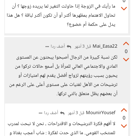
0
ما رأيك في الزوجة إذا حاولت التغير لما يريده زوجها ؟ أن
تحاول الاهتمام بمظهرها أكثر أو أن تكون أكثر لباقة ؟ هل هذا
يدل على حكمة أم خضوع؟
Mai_Easa22
أضف ردا
قبل 3 أشهر
0
لكن نسبة كبيرة من الرجال أصبحوا يبحثون عن المستوى
المادي والاجتماعي العالي للمرأة بل أسمع حالات تركوا من
يحبون بسبب رؤيتهم لزواج أفضل يقدم لهم امتيازات أو
ترشيحات من الأهل لفتيات على مستوى أعلى على الرغم من
أن بعضهم يظل متعلق بالتي تركها.
MounirYousef
أضف ردا
قبل 3 أشهر
0
لا أفهم فكرة الترشيحات و الاقتراحات ، نحن لا نبحث لمدرب
للمنتخب القومي. ما الذي حدث لفكرة : شاب أعجب بفتاة و