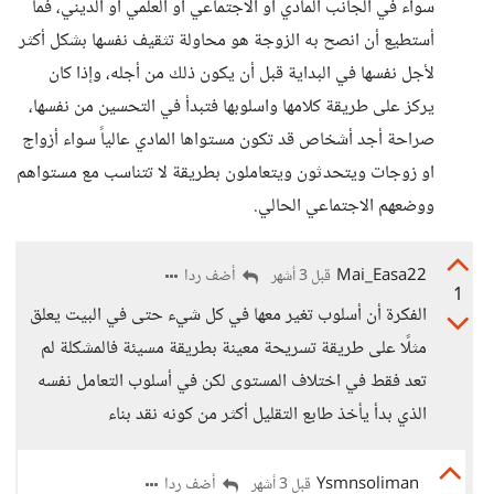
سواء في الجانب المادي أو الاجتماعي أو العلمي او الديني، فما
أستطيع أن انصح به الزوجة هو محاولة تثقيف نفسها بشكل أكثر
لأجل نفسها في البداية قبل أن يكون ذلك من أجله، وإذا كان
يركز على طريقة كلامها واسلوبها فتبدأ في التحسين من نفسها،
صراحة أجد أشخاص قد تكون مستواها المادي عالياً سواء أزواج
او زوجات ويتحدثون ويتعاملون بطريقة لا تتناسب مع مستواهم
ووضعهم الاجتماعي الحالي.
Mai_Easa22
أضف ردا
قبل 3 أشهر
1
الفكرة أن أسلوب تغير معها في كل شيء حتى في البيت يعلق
مثلًا على طريقة تسريحة معينة بطريقة مسيئة فالمشكلة لم
تعد فقط في اختلاف المستوى لكن في أسلوب التعامل نفسه
الذي بدأ يأخذ طابع التقليل أكثر من كونه نقد بناء
Ysmnsoliman
أضف ردا
قبل 3 أشهر