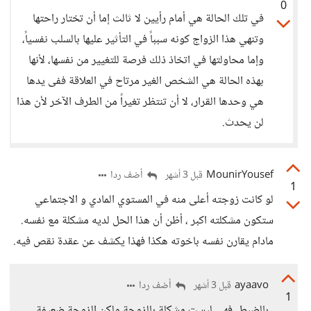
0
في تلك الحالة هي أمام رأيين لا ثالث إما أن تختار راحتها
وتنهي هذا الزواج كونه سبباً في التأثير عليها بالسلب نفسياً،
وإما محاولتها في اتخاذ ذلك فرصة للتغيير من نفسها، لأنها
بهذه الحالة هي الشخص الغير مرتاح في العلاقة ففى يدها
هي وحدها القرار، لا أن تنتظر تغيراً من الطرف الآخر لأن هذا
لن يحدث.
MounirYousef
أضف ردا
قبل 3 أشهر
1
لو كانت زوجته أعلى منه في المستوي المادي و الاجتماعي
ستكون مشكلته اكبر ، أظن أن هذا الحل لديه مشكلة مع نفسه.
مادام يقارن نفسه باخوته هكذا فهذا يكشف عن عقدة نقص فيه.
ayaavo
أضف ردا
قبل 3 أشهر
1
بالضبط، فهي ليست مشكلة بالزوجة ولكن الزوجة ضعيفة