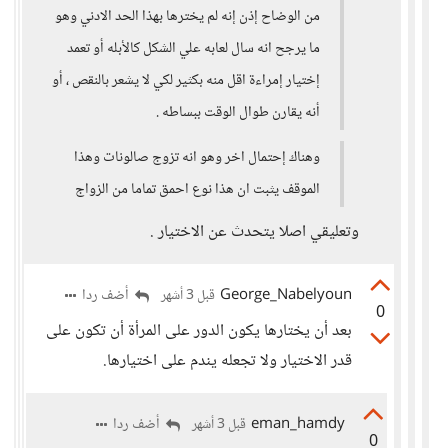
من الوضاح إذن إنه لم يخترها بهذا الحد الادني وهو
ما يرجح انه سال لعابه علي الشكل كالأبله أو تعمد
إختيار إمراءة اقل منه بكثير لكي لا يشعر بالنقص ، أو
أنه يقارن طوال الوقت ببساطه .
وهناك إحتمال اخر وهو انه تزوج صالونات وهذا
الموقف يثبت ان هذا نوع احمق تماما من الزواج
وتعليقي اصلا يتحدث عن الاختيار .
George_Nabelyoun
أضف ردا
قبل 3 أشهر
0
بعد أن يختارها يكون الدور على المرأة أن تكون على
قدر الاختيار ولا تجعله يندم على اختيارها.
eman_hamdy
أضف ردا
قبل 3 أشهر
0