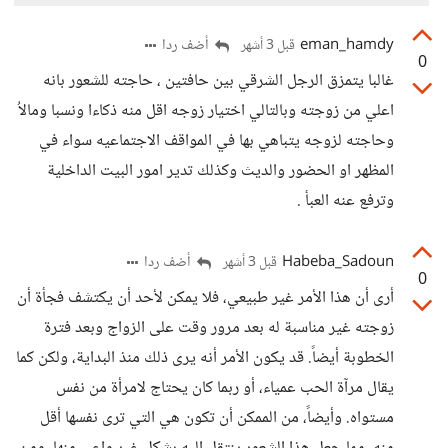
eman_hamdy
أضف ردا
قبل 3 أشهر
0
غالبا يتمزق الرجل الشرقي بين حافتين ، حاجته للشعور بانه
اعلي من زوجته وبالتالي اختيار زوجه اقل منه ذكاءا ونسبا ومالاُ
وحاجته لزوجه يتباهي بها في المواقف الاجتماعيه سواء في
المظهر او الحضور والديث وكذلك تدير امور البيت الداخلية
وترفع عنه العبأ .
Habeba_Sadoun
أضف ردا
قبل 3 أشهر
0
أرى أن هذا الأمر غير طبيعي، فلا يمكن لأحد أن يكتشف فجأة أن
زوجته غير مناسبة له بعد مرور وقت على الزواج وبعد فترة
الخطوبة أيضاً. قد يكون الأمر أنه يرى ذلك منذ البداية، ولكن كما
يقال مرآة الحب عمياء، أو ربما كان يحتاج لامرأة من نفس
مستواه. وأيضاً، من الممكن أن تكون هي التي ترى نفسها أقل