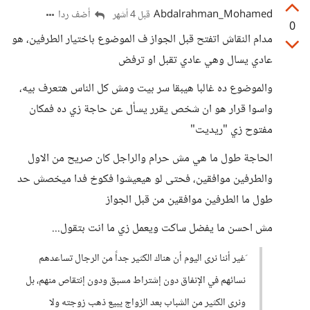
Abdalrahman_Mohamed
أضف ردا
قبل 4 أشهر
0
مدام النقاش اتفتح قبل الجواز ف الموضوع باختيار الطرفين، هو
عادي يسال وهي عادي تقبل او ترفض
والموضوع ده غالبا هيبقا سر بيت ومش كل الناس هتعرف بيه،
واسوا قرار هو ان شخص يقرر يسأل عن حاجة زي ده فمكان
مفتوح زي "ريديت"
الحاجة طول ما هي مش حرام والراجل كان صريح من الاول
والطرفين موافقين، فحتى لو هيعيشوا فكوخ فدا ميخصش حد
طول ما الطرفين موافقين من قبل الجواز
مش احسن ما يفضل ساكت ويعمل زي ما انت بتقول...
َغير أننا نرى اليوم أن هناك الكثير جداً من الرجال تساعدهم
نسائهم في الإنفاق دون إشتراط مسبق ودون إنتقاص منهم، بل
ونرى الكثير من الشباب بعد الزواج يبيع ذهب زوجته ولا