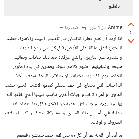
بالطبع
Amme
أضف ردا
قبل 4 أشهر
0
اذا أردنا أن نعلم فطرة الانسان في تأسيس البيت والأسرة، فعلينا
الرجوع لأول عائلة على الأرض، قبل كل شيء من التلوث
والشذوذ عبر التاريخ، والذي عرّفناه بعد ذلك بعادات وتقاليد
متبعة، ونتخيلهم. أظنهم كلاهم سوف يعملون في بناء المأوى
الخاص بهم. لكن ربما تختلف الواجبات. فالرجل سوف يأخذ
الواجبات التي تحتاج الى جهد عضلي كقطع الأشجار لجمع خشب
المأوى، والمرأة تأخذ واجبات أخرى تناسب بنيتها الذي خلقها الله
بها. ولا يوجد واجب أقل أهمية من الآخر، فكل بما أعطاه الله
يشارك في تأسيس ذلك المأوى. والمشاركة تختلف وتكبر باختلاف
الظروف والوقت.
ما أود أن أقوله هو أن كل زوجين لهم خصوصيتهم وفهمهم