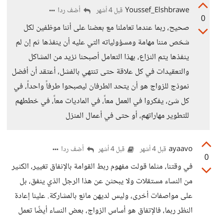
Youssef_Elshbrawe
أضف ردا
قبل 4 أشهر
0
صحيح، ربما عندما تعاملنا مع بعضنا على أننا موظفين لكل
شخص مننا مهامة ومسؤولياته التي عليه أن ينفذها ثم إن لم
ينفذها يتم النزاع، بهذا التعامل أصبحنا نزيد من المشاكل
والتعقيدات في كل علاقة حتى تنتهي بالفشل، أعتقد أن أفضل
نموذج للزواج هو أن يتحد الطرفان ليصبحوا طرفاً واحداً، في
كل شئ، يفكروا في العمل معاً، في الماديات معاً، في خططهم
للتطوير مهاراتهم، أو حتى في أعمال المنزل
ayaavo
أضف ردا
قبل 4 أشهر
قبل 4 أشهر
0
في وقتنا، مثلما قولت مفهوم ربط القوامة بالإنفاق تغيير، الكثير
من النساء مستقلات ولا يبحثن عن هذا الرجل الذي ينفق، بل
على مواصفات أخرى، وليس لديهن مانع بالمشاركة. علينا إعادة
النظر ربما، فالإتفاق هو أساس الزواج، بعض النساء أيضًا تعمل