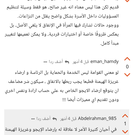
قديم لكن هذا ليس معناه انه غير صالح، هو فقط وسيلة لتنظيم
المسؤوليات داخل الأسرة بشكل واضح يقلل من النزاعات.
ووجود حالات تشارك فيها المرأة في الإنفاق لا يلغي الأصل، بل
يعكس ظروفًا خاصة أو اختيارات فردية، ولا يمكن تعميمها لتغيير
مبدأ كامل.
eman_hamdy
أضف ردا
قبل 4 أشهر
0
لو معني القوامة ليس الخدمة والحماية بل الرئاسة و ارضاء
غريزة الهيمنة فطبعا يجب ربطها بالانفاق ، سيكون شر مضاعف
ان يتوقع ارضاء الايجو الخاص به علي حساب ارادة ونفس اخري
ودون تقديم اي مميزات أيضا !!!
Abdelrahman_985
أضف ردا
قبل 4 أشهر
1
في أحيان كثيرة الأمر لا علاقة له بإرضاء الإيجو وغريزة الهيمنة