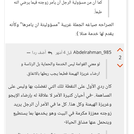
كما أن من مسؤولية الرجل أن يأمر زوجته فيما يرضي الله
طبعاً.
الصراحه صياغه الجملة غريبة "مسؤوليتة ان يامرها" وكأنه
يقدم لها خدمة مثلا ):
Abdelrahman_985
أضف ردا
قبل 4 أشهر
2
لو معني القوامة ليس الخدمة والحماية بل الرئاسة و
ارضاء غريزة الهيمنة فطبعا يجب ربطها بالانفاق.
كان ردي الأول على النقطة تلك التي تفضلتِ بها وليس على
المساهمة. -في أحيان كثيرة الأمر لا علاقة له بإرضاء الإيجو
وغريزة الهيمنة وكل هذا. كل ما في الأمر أن الرجل يريد
زوجته معززة مكرمة في البيت وهو يخدمها بما يستطيع
ويتحمل عنها مشاق الحياة-