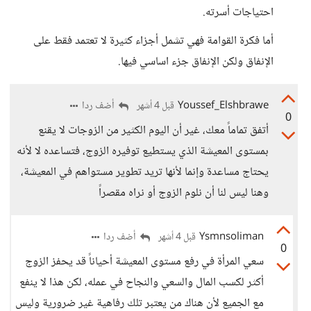
احتياجات أسرته.
أما فكرة القوامة فهي تشمل أجزاء كثيرة لا تعتمد فقط على
الإنفاق ولكن الإنفاق جزء اساسي فيها.
Youssef_Elshbrawe
أضف ردا
قبل 4 أشهر
0
أتفق تماماً معك، غير أن اليوم الكثير من الزوجات لا يقنع
بمستوى المعيشة الذي يستطيع توفيره الزوج، فتساعده لا لأنه
يحتاج مساعدة وإنما لأنها تريد تطوير مستواهم في المعيشة،
وهنا ليس لنا أن نلوم الزوج أو نراه مقصراً
Ysmnsoliman
أضف ردا
قبل 4 أشهر
0
سعي المرأة في رفع مستوى المعيشة أحياناً قد يحفز الزوج
أكثر لكسب المال والسعي والنجاح في عمله، لكن هذا لا ينفع
مع الجميع لأن هناك من يعتبر تلك رفاهية غير ضرورية وليس