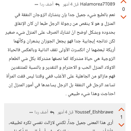
Halamorea7T089
أضف ردا
قبل 4 أشهر
0
نعم بالطبع شيء جميل جدا بإن يتشارك الزوجان النفقة في
المنزل و هو لا ينقص من رجولة الرجل طبعا ان كان الإنفاق
بحدوده وبشكل اوضح انّ تشارك الصرف على المنزل شيء صغير
لكن نتائجه إيجابية جدا فهو يجعل الجوزان يشعران وكأنّهما
أريكة لبعضهما ان انكسرت الأولى تقف الثانية وبالعكس فالحياة
الزوجية هي حياة مشتركة كما نصفها مشتركة بكل شي الطعام
الاولاد المنزل الحب و الاحترام و التقدير و بالنسبة للمنتقدين
فهم مازالو من الجاهلية على الأغلب ففي وقتنا ليس فقت المرأة
تساعد الرجل في النفقة بل الرجل يساعدها في أمور المنزل إن
احتاجت وهذا شيء طبيعي .
Youssef_Elshbrawe
أضف ردا
قبل 4 أشهر
1
ًأرى هذا المعنى جميل جداً، لكنني لازالت نفسي تكره تطبيقه،