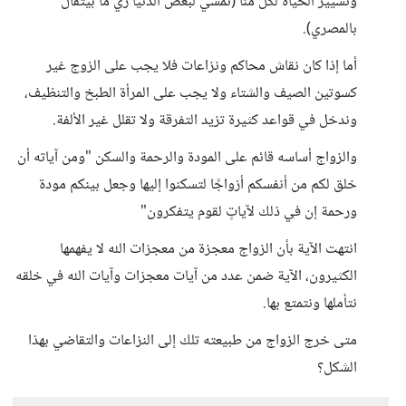
وتسيير الحياة لكل منّا (نمشّي لبعض الدنيا زي ما بيتقال
بالمصري).
أما إذا كان نقاش محاكم ونزاعات فلا يجب على الزوج غير
كسوتين الصيف والشتاء ولا يجب على المرأة الطبخ والتنظيف،
وندخل في قواعد كثيرة تزيد التفرقة ولا تقلل غير الألفة.
والزواج أساسه قائم على المودة والرحمة والسكن "ومن آياته أن
خلق لكم من أنفسكم أزواجًا لتسكنوا إليها وجعل بينكم مودة
ورحمة إن في ذلك لآياتٍ لقوم يتفكرون"
انتهت الآية بأن الزواج معجزة من معجزات الله لا يفهمها
الكثيرون، الآية ضمن عدد من آيات معجزات وآيات الله في خلقه
نتأملها ونتمتع بها.
متى خرج الزواج من طبيعته تلك إلى النزاعات والتقاضي بهذا
الشكل؟