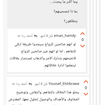
وما أكثر ما يحدث ..
بما ذا تنصحينهم؟
يتطلقون؟
eman_hamdy
أضف ردا
قبل 4 أشهر
0
لو انهم صالحين للزواج سيجدوا طريقة ارقي
للتفاهم ، اما لو انهم غير صالحين للزواج
فانصحهم بتدارك الامر والذهاب لمستشار علاقات
ليتعلموا ادارة خلافاتهم
Youssef_Elshbrawe
أضف ردا
قبل 4 أشهر
0
يحلو هذا الخلاف بالتفاهم، والنقاش، وتوضيح
المخاوف والأهداف والوصول لحلول معها، المفترض