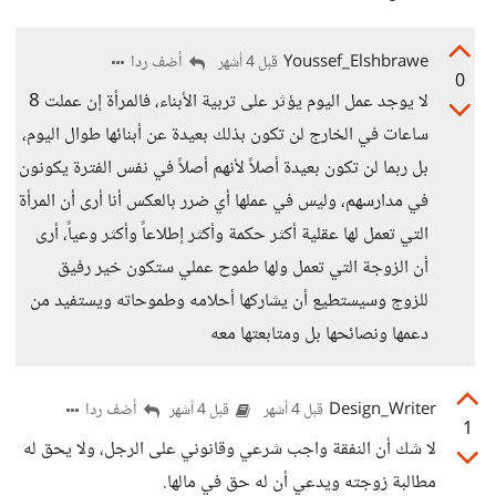
Youssef_Elshbrawe
أضف ردا
قبل 4 أشهر
0
لا يوجد عمل اليوم يؤثر على تربية الأبناء، فالمرأة إن عملت 8
ساعات في الخارج لن تكون بذلك بعيدة عن أبنائها طوال اليوم،
بل ربما لن تكون بعيدة أصلاً لأنهم أصلاً في نفس الفترة يكونون
في مدارسهم، وليس في عملها أي ضرر بالعكس أنا أرى أن المرأة
التي تعمل لها عقلية أكثر حكمة وأكثر إطلاعاً وأكثر وعياً، أرى
أن الزوجة التي تعمل ولها طموح عملي ستكون خير رفيق
للزوج وسيستطيع أن يشاركها أحلامه وطموحاته ويستفيد من
دعمها ونصائحها بل ومتابعتها معه
Design_Writer
أضف ردا
قبل 4 أشهر
قبل 4 أشهر
1
لا شك أن النفقة واجب شرعي وقانوني على الرجل، ولا يحق له
مطالبة زوجته ويدعي أن له حق في مالها.