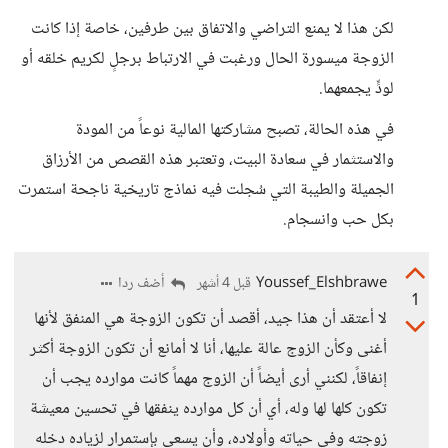
لكن هذا لا يمنع التراضي والاتفاق بين طرفين، خاصة إذا كانت
الزوجة ميسورة الحال ورغبت في الارتباط برجلٍ لكريم خلقه أو
لودٍّ يجمعهما.
في هذه الحالة، تصبح مشاركتها المالية نوعاً من المودة
والاستثمار في سعادة البيت، وتعتبر هذه القصص من الأرزاق
الجميلة والطيبة التي سُجلت فيه نماذج تاريخية ناجحة استمرت
بكل حب وانسجام.
Youssef_Elshbrawe
أضف ردا
قبل 4 أشهر
1
لا أعتقد أن هذا جيد، أقصد أن تكون الزوجة هي المنفق لأنها
أغنى وكأن الزوج عالة عليها، أنا لا أمانع أن تكون الزوجة أكثر
إنفاقاً، لكنني أرى أيضاً أن الزوج مهماً كانت موارده يجب أن
تكون كلها لها وله، أي أن كل موارده ينفقها في تحسين معيشة
زوجته وفي حياته وأولاده، وأن يسعى بإستمرار لزياده دخله