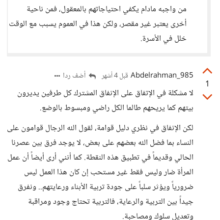
من واجبه مادام يكفي احتياجاتهم بالمعقول، فمن ناحية
أخرى يعتبر غير مقصر، ولكن هذا في العموم يسبب مع الوقت
خلل في الأسرة.
Abdelrahman_985
أضف ردا
قبل 4 أشهر
1
لا مشكلة في الإتفاق على الإنفاق المشترك كل طرفين يديرون
بيتهم كما يريحهم طالما الكل راضي ومبسوط بالوضع.
لكن الإنفاق في نظري دليل قوامة، لقول الله الرجال قوامون على
النساء بما فضل الله بعضهم على بعض، لا يوجد فرق بين عصرنا
الحالي وقديماً في تطبيق هذه النقطة. كما أنني أرى أيضاً أن عمل
المرأة ضار وليس فقط غير مستحب إن كان هذا العمل ليس
ضرورياً ويؤثر سلباً على جودة تربية الأبناء ورعايتهم.. ونفرق
جيداً بين التربية والرعاية، فالتربية تحتاج وجود ومراقبة
وتعديل سلوك ومصاحبة.