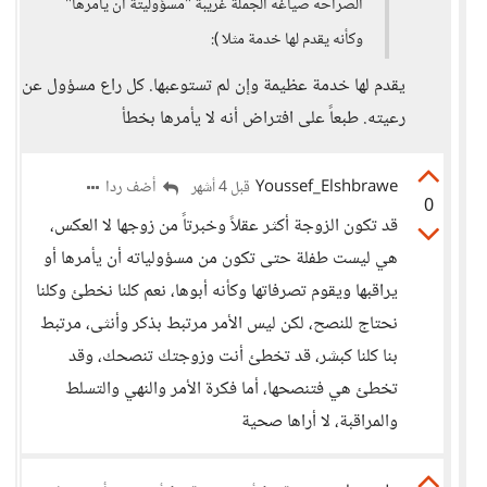
الصراحه صياغه الجملة غريبة "مسؤوليتة ان يامرها"
وكأنه يقدم لها خدمة مثلا ):
يقدم لها خدمة عظيمة وإن لم تستوعبها. كل راع مسؤول عن
رعيته. طبعاً على افتراض أنه لا يأمرها بخطأ
Youssef_Elshbrawe
أضف ردا
قبل 4 أشهر
0
قد تكون الزوجة أكثر عقلاً وخبرتاً من زوجها لا العكس،
هي ليست طفلة حتى تكون من مسؤولياته أن يأمرها أو
يراقبها ويقوم تصرفاتها وكأنه أبوها، نعم كلنا نخطئ وكلنا
نحتاج للنصح، لكن ليس الأمر مرتبط بذكر وأنثى، مرتبط
بنا كلنا كبشر، قد تخطئ أنت وزوجتك تنصحك، وقد
تخطئ هي فتنصحها، أما فكرة الأمر والنهي والتسلط
والمراقبة، لا أراها صحية