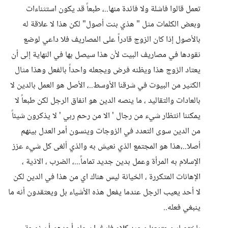
تعمل قالوا فاشلة ولا فائدة منها..، طبعاً قد يكون استثناءات
وبعض الكلمات مثل " هذي بنت أصول" لكن هذا لا علاقة له
بالأصول إذا كان الزوج قادراً على المصاريف فلا داعي لوضع
نقودها في مصاريف البيت لأن هذا سيصل بها في النهاية إلى أن
يعتاد الزوج هذا ويظنه فرض ويجعله واحداً بالفعل وهذا مثال
الكثير من البيوت في شرقنا الأوسط..، الأصل هو العمل بالدين لا
بالعادات والتقاليد ، ما ينصه الدين هو انفاق الرجل لكن طبعاً لا
يمكننا انتظار شيء من رجال ' الا من رحم ربي ' لا يذكرون شيئاً
من الدين سوى التعدد في الزوجات وينسون أمر العدل بينهم
أصلا..،هذا هو المجتمع الذي نعيش به والذي ألغى كل شيء عزز
الإسلام به المرأة وعمل بدين جديد تماماً...، الضرب ، الاذية ،
الإهانات المتكررة ، الخيانة ليس هناك اي من هذا في الدين لكن
لا أحد يعيب الرجل عندما يفعل هذه الأشياء بل ويعتقدون أنه ما
ينبغي فعله..