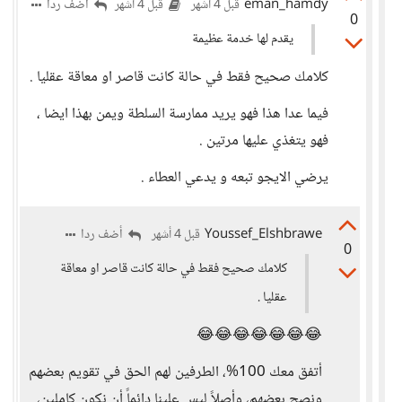
eman_hamdy
أضف ردا
قبل 4 أشهر
قبل 4 أشهر
0
يقدم لها خدمة عظيمة
كلامك صحيح فقط في حالة كانت قاصر او معاقة عقليا .
فيما عدا هذا فهو يريد ممارسة السلطة ويمن بهذا ايضا ،
فهو يتغذي عليها مرتين .
يرضي الايجو تبعه و يدعي العطاء .
Youssef_Elshbrawe
أضف ردا
قبل 4 أشهر
0
كلامك صحيح فقط في حالة كانت قاصر او معاقة
عقليا .
😂😂😂😂😂😂😂
أتفق معك 100%، الطرفين لهم الحق في تقويم بعضهم
ونصح بعضهم، وأصلاً ليس علينا دائماً أن نكون كاملين،