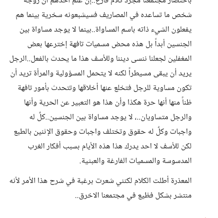
باختصار مجتمعنا مجرد كلام فارغ..إن علم أحدهم أن زوجة
شخص ما تساعده في المصاريف فسيشبعونه سخرية بينما هم
يفعلون الشيء ذاته باسم المساواة..بينما لا يوجد مساواة بين
الجنسين أبداً بل هذه محض مسميات تافهة إخترعها بعض
المغفلين لجعلنا ننسى ديننا وللأسف هذا ما يحدث بالفعل..الرجل
يريد أن يبقى مسيطراً لكنه لا يتحمل المسؤولية والمرأة تريد أن
تكون مساوية للرجل فتخلع عنها أخلاقها وتتحدث بأمور تافهة
ظناً منها أنها حرة هكذا وأن هذا هو التعبير عن الحرية وأنها
والرجل متساويان..، لا يوجد مساواة بين الجنسين..كلٌ له
واجبات وكلٌ له حقوق وتختلف واجبات وحقوق الإثنين بالطبع
لكن للأسف لا احد يدرك هذا هذه الأيام بسبب أفكار الغرب
المدسوسة والمسميات الفارغة والعبثية.
المعذرة أطلت الكلام لكنني شعرت برغبة في شرح هذا الأمر لأنه
منتشر بشكل فظيع في مجتمعنا الاخرق..