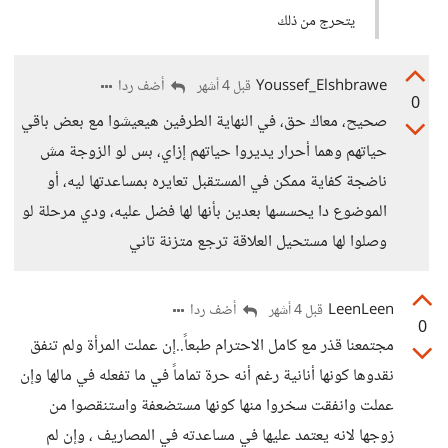
يتحرج من ذلك
Youssef_Elshbrawe
أضف ردا
قبل 4 أشهر
0
صحيح، معاك حق، في النهاية الطرفين هيعيشوا مع بعض باقي
حياتهم وهما أحرار يديروا حياتهم إزاي، بس لو الزوجة مش
ناضجة كفاية ممكن في المستقبل تعايره بمساعدتها ليه، أو
الموضوع دا يحسسها بعدين بأنها لها فضل عليه، ودي مرحلة لو
وصلوا لها مستحيل العلاقة ترجع متزنة تاني
LeenLeen
أضف ردا
قبل 4 أشهر
0
مجتمعنا قذر مع كامل الاحترام طبعاً..إن عملت المرأة ولم تنفق
نقدوها كونها أنانية رغم أنه حرة تماماً في ما تفعله في مالها وإن
عملت وانفقت سخروا منها كونها مستضعفة واستنقصوا من
زوجها لانه يعتمد عليها في مساعدته في المصاريف ، وإن لم