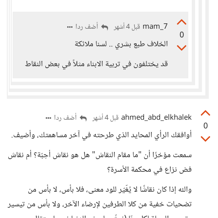
mam_7
أضف ردا
قبل 4 أشهر
0
الخلاف طبع بشري .. لسنا ملائكة
قد يختلفون في تربية الابناء مثلاً في بعض النقاط
ahmed_abd_elkhalek
أضف ردا
قبل 4 أشهر
0
أوافقك الرأي المحايد الذي طرحته في آخر مساهمتك، وأضيف.
سمعت مؤخرًا أن "ما مقام النقاش" هل هو نقاش أحِبّة؟ أم نقاش
فض نزاع في محكمة الأسرة؟
والله إذا كان نقاشًا لا يُغّيّر للود معنى، فلا بأس، لا بأس من
تضحيات خفية من كلا الطرفين لإرضاء الآخر، ولا بأس من تيسير