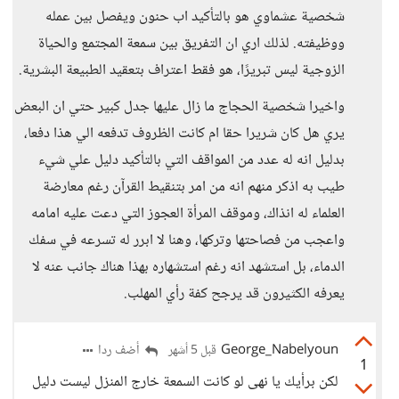
شخصية عشماوي هو بالتأكيد اب حنون ويفصل بين عمله
ووظيفته. لذلك اري ان التفريق بين سمعة المجتمع والحياة
الزوجية ليس تبريرًا، هو فقط اعتراف بتعقيد الطبيعة البشرية.
واخيرا شخصية الحجاج ما زال عليها جدل كبير حتي ان البعض
يري هل كان شريرا حقا ام كانت الظروف تدفعه الي هذا دفعا،
بدليل انه له عدد من المواقف التي بالتأكيد دليل علي شيء
طيب به اذكر منهم انه من امر بتنقيط القرآن رغم معارضة
العلماء له انذاك، وموقف المرأة العجوز التي دعت عليه امامه
واعجب من فصاحتها وتركها، وهنا لا ابرر له تسرعه في سفك
الدماء، بل استشهد انه رغم استشهاره بهذا هناك جانب عنه لا
يعرفه الكثيرون قد يرجح كفة رأي المهلب.
George_Nabelyoun
أضف ردا
قبل 5 أشهر
1
لكن برأيك يا نهى لو كانت السمعة خارج المنزل ليست دليل