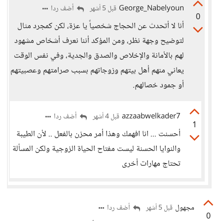
George_Nabelyoun
أضف ردا
قبل 5 أشهر
0
أنا لا أتحدث عن الحجاج شخصياً يا عزة، لكن كمجرد مثال
لتوضيح وجهة نظر، ومن المؤكد أننا نعرف أشخاص مشهود
لهم بالأمانة والإخلاص والصدق والجدية، وفي نفس الوقت
يعاني منهم أهل بيتهم وزوجاتهم بسبب صرامتهم وعصبيتهم
أو جمود خصالهم.
azzaabwelkader7
أضف ردا
قبل 4 أشهر
1
أحسنت ... انا افهمك وهذا أمر محزن بالفعل .. لأن الطيبة
والنوايا الحسنة ليست مفتاح الحياة الزوجية ولكن المسألة
تحتاج مهارات أخرى
مجهول
أضف ردا
قبل 5 أشهر
0