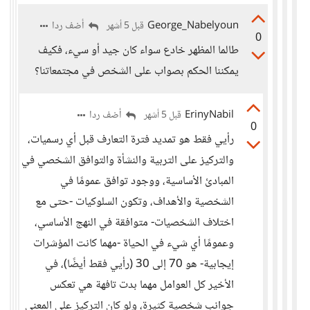
George_Nabelyoun
أضف ردا
قبل 5 أشهر
0
طالما المظهر خادع سواء كان جيد أو سيء، فكيف
يمكننا الحكم بصواب على الشخص في مجتمعاتنا؟
ErinyNabil
أضف ردا
قبل 5 أشهر
0
رأيي فقط هو تمديد فترة التعارف قبل أي رسميات،
والتركيز على التربية والنشأة والتوافق الشخصي في
المبادئ الأساسية، ووجود توافق عمومًا في
الشخصية والأهداف، وتكون السلوكيات -حتى مع
اختلاف الشخصيات- متوافقة في النهج الأساسي،
وعمومًا أي شيء في الحياة -مهما كانت المؤشرات
إيجابية- هو 70 إلى 30 (رأيي فقط أيضًا)، في
الأخير كل العوامل مهما بدت تافهة هي تعكس
جوانب شخصية كثيرة، ولو كان التركيز على المعنى