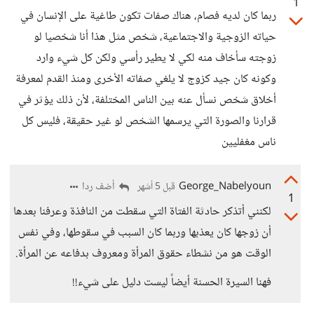
1
ربما كان لديه فصام، هناك صفات تكون طاغية على الإنسان في
حياته الزوجية والاجتماعية، شخص مثل هذا أنا شخصيا لو
زوجته سأخاف منه لكي لا يطير رأسي ولكن كل شيء وارد
وكونه كان جيد كزوج لا يلغي صفاته الأخرى ومنذ القدم لمعرفة
أخلاق شخص نسأل عنه بين الناس المختلفة، لأن ذلك يؤثر في
قرارنا والصورة التي يرسمها الشخص لو غير حقيقة، فليس كل
ناس مغفليين
George_Nabelyoun
أضف ردا
قبل 5 أشهر
1
لكنني أتذكر حادثة الفتاة التي سقطت من النافذة وعرفنا بعدها
أن زوجها كان يعذبها وربما كان السبب في سقوطها، وفي نفس
الوقت هو من نشطاء حقوق المرأة ومعروف بدفاعه عن المرأة.
فهنا السيرة الحسنة أيضاً ليست دليل على شيء!!