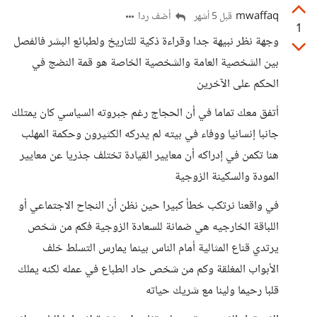
mwaffaq
أضف ردا
قبل 5 أشهر
1
وجهة نظر نبيهة جدا وقراءة ذكية للتاريخ ولطبائع البشر فالفصل
بين الشخصية العامة والشخصية الخاصة هو قمة النضج في
الحكم على الآخرين
أتفق معك تماما في أن الحجاج رغم جبروته السياسي كان يمتلك
جانبا إنسانيا ووفاء في بيته لم يدركه الكثيرون وحكمة المهلب
هنا تكمن في إدراكه أن معايير القيادة تختلف جذريا عن معايير
المودة والسكينة الزوجية
في واقعنا نرتكب خطأ كبيرا حين نظن أن النجاح الاجتماعي أو
اللباقة الخارجيه هي ضمانة للسعادة الزوجية فكم من شخص
يرتدي قناع المثالية أمام الناس بينما يمارس التسلط خلف
الأبواب المغلقة وكم من شخص حاد الطباع في عمله لكنه يملك
قلبا رحيما ولينا مع شريك حياته