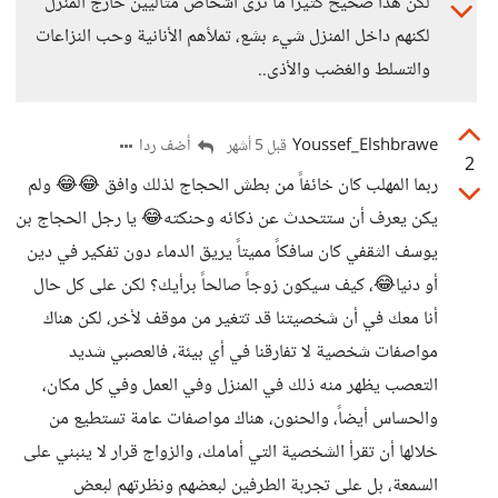
لكن هذا صحيح كثيراً ما نرى أشخاص مثاليين خارج المنزل
لكنهم داخل المنزل شيء بشع، تملأهم الأنانية وحب النزاعات
والتسلط والغضب والأذى..
Youssef_Elshbrawe
أضف ردا
قبل 5 أشهر
2
ربما المهلب كان خائفاً من بطش الحجاج لذلك وافق 😂​😂​ ولم
يكن يعرف أن ستتحدث عن ذكائه وحنكته😂​ يا رجل الحجاج بن
يوسف الثقفي كان سافكاً مميتاً يريق الدماء دون تفكير في دين
أو دنيا😂​، كيف سيكون زوجاً صالحاً برأيك؟ لكن على كل حال
أنا معك في أن شخصيتنا قد تتغير من موقف لأخر، لكن هناك
مواصفات شخصية لا تفارقنا في أي بيئة، فالعصبي شديد
التعصب يظهر منه ذلك في المنزل وفي العمل وفي كل مكان،
والحساس أيضاً، والحنون، هناك مواصفات عامة تستطيع من
خلالها أن تقرأ الشخصية التي أمامك، والزواج قرار لا ينبني على
السمعة، بل على تجربة الطرفين لبعضهم ونظرتهم لبعض