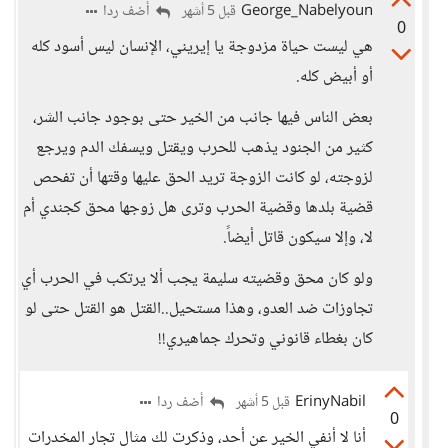
George_Nabelyoun
أضف ردا
قبل 5 أشهر
0
هي ليست حياة مزدوجة يا إيريني، الإنسان ليس أسود كله
أو أبيض كله.
بعض الناس فيها جانب من الخير حتى بوجود جانب الشر،
كثير من الجنود يذهب للحرب ويقتل ويسفك الدم ويرجع
لزوجته، لو كانت الزوجة تريد الحق عليها وقتها أن تفحص
قضية بلدها وقضية الحرب وترى هل زوجها محق كجندي أم
لا، وإلا سيكون قاتل أيضاً.
ولو كان محق وقضيته سليمة يجب ألا يرتكب في الحرب أي
تجاوزات ضد العدو، وهذا مستحيل..القتل هو القتل حتى لو
كان بغطاء قانوني وتحرك جماهيري!!
ErinyNabil
أضف ردا
قبل 5 أشهر
0
أنا لا أنفي الخير عن أحد، وذكرت لك مثال تجار المخدرات