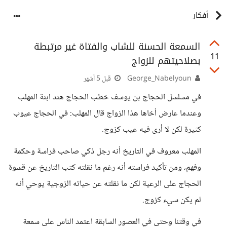
أفكار
السمعة الحسنة للشاب والفتاة غير مرتبطة
11
بصلاحيتهم للزواج
George_Nabelyoun
قبل 5 أشهر
في مسلسل الحجاج بن يوسف خطب الحجاج هند ابنة المهلب
وعندما عارض أخاها هذا الزواج قال المهلب: في الحجاج عيوب
كثيرة لكن لا أرى فيه عيب كزوج.
المهلب معروف في التاريخ أنه رجل ذكي صاحب فراسة وحكمة
وفهم، ومن تأكيد فراسته أنه رغم ما نقلته كتب التاريخ عن قسوة
الحجاج على الرعية لكن ما نقلته عن حياته الزوجية يوحي أنه
لم يكن سيء كزوج.
في وقتنا وحتى في العصور السابقة اعتمد الناس على سمعة