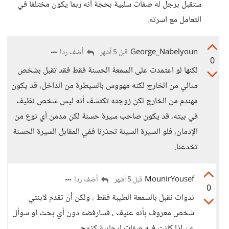
ستقبل برجل له صفات سلبية بحجة أنه ربما يكون مختلفا في
التعامل مع اسرته.
George_Nabelyoun
أضف ردا
قبل 5 أشهر
0
لكنها لو اعتمدت على السمعة الحسنة فقط فقد تقبل بشخص
مثالي من الخارج لكنه مهووس بالسيطرة من الداخل، قد يكون
مهندم من الخارج لكن زوجته تكتشف أنه ليس شخص نظيف
في بيته، قد يكون صاحب سيرة حسنة لكن مدمن أي نوع من
الإدمان، فلو السيرة السيئة تحذرنا ففي المقابل السيرة الحسنة
تخدعنا.
MounirYousef
أضف ردا
قبل 5 أشهر
0
ندوات نقبل بالسمعة الطيبة فقط . ولكن أن تقدم لابنتي
شخص معروف بأنه عنيف ، فسارفضه دون أي بحث او سوأل
عن إذا كانت فيه صفات إيجابية كزوج