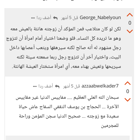
George_Nabelyoun
أضف ردا
قبل 5 أشهر
0
لكن لو كان متلاعب فمن المؤكد أن زوجته هانئة بالعيش معه
وهو ما تريده كل النساء، فلو وضعنا اختيار أمام امرأة أن تتزوج
رجل مشهود له أنه صالح لكنه سيرهقها ويتعب أعصابها داخل
البيت، واختيار آخر أن تتزوج رجل ربما سمعته سيئة لكنه
سيريحها وتعيش بهناء معه، أي امرأة ستختار العيشة الهانئة.
azzaabwelkader7
أضف ردا
قبل 5 أشهر
0
سبحان الله العلي العظيم .... مفاييس الدنيا غير مقاييس
الآخرة ... الحجاج بن يوسف الثقفي السفاح عاش حياة
سعيدة مع زوجته ... صحيح الدنيا سجن المؤمن وراحة
للمجرمين