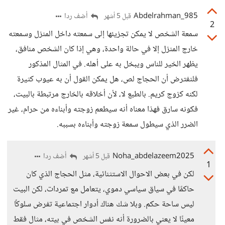
Abdelrahman_985
أضف ردا
قبل 5 أشهر
2
سمعة الشخص لا يمكن تجزيئها إلى سمعته داخل المنزل وسمعته
خارج المنزل إلا في حالة واحدة، وهي إذا كان الشخص منافق،
يظهر الخير للناس ويبخل به على أهله. في المثال المذكور
فلنفترض أن الحجاج لص، هل يمكن القول أن به عيوب كثيرة
لكنه كزوج كريم. بالطبع لا، لأن أخلاقه بالخارج مرتبطة بالبيت،
فكونه سارق فهذا معناه أنه سيطعم زوجته وأبناءه من حرام، غير
الضرر الذي سيطول سمعة زوجته وأبناءه بسببه.
Noha_abdelazeem2025
أضف ردا
قبل 5 أشهر
1
لكن في بعض الاحوال الاستثنائية، مثل الحجاج الذي كان
حاكمًا في سياق سياسي دموي، يتعامل مع تمردات، لكن البيت
ليس ساحة حكم. وبلا شك هناك أدوار اجتماعية تفرض سلوكًا
معينًا لا يعني بالضرورة أنه نفس الشخص في بيته، مثال فقط