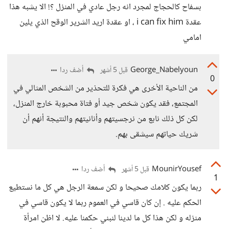
بسفاح كالحجاج لمجرد انه رجل عادي في المنزل ؟! الا يشبه هذا
عقدة i can fix him ، او عقدة اريد الشرير الوقح الذي يلين
امامي
George_Nabelyoun
أضف ردا
قبل 5 أشهر
0
من الناحية الأخرى هي فكرة للتحذير من الشخص المثالي في
المجتمع، فقد يكون شخص جيد أو فتاة محبوبة خارج المنزل،
لكن كل ذلك نابع من نرجسيتهم وأنانيتهم والنتيجة أنهم أن
شريك حياتهم سيشقى بهم.
MounirYousef
أضف ردا
قبل 5 أشهر
1
ربما يكون كلامك صحيحا و لكن سمعة الرجل هي كل ما نستطيع
الحكم عليه . إن كان قاسي في العموم ربما لا يكون قاسي في
منزله و لكن هذا كل ما لدينا لنبني حكمنا عليه. لا اظن امرأة