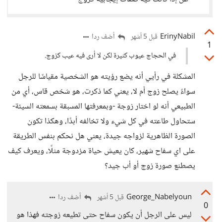
ErinyNabil
أضف ردا
قبل 5 أشهر
1
في الحجاج عيوب كثيرة لكن لا أرى فيه عيب كزوج.
المشكلة في رأيي أنه يضع رؤيته هو الشخصية مقياسًا للرجل
سواءً يصلح زوج أم لا، يعني كما ذكرت، هو شخص قاس، أي من
الطبيعي أنه لو اختار زوجة -وبمعرفتها المسبقة بسمعته السيئة-
ستحاول طاعته في كل شيء ولا تخالفه أبدًا، وهكذا تكون
الصورة الظاهرية لزواجه جيدة، يعني هل نحكم بنفس الطريقة
على اي سفاح شهير، كان يعيش حياة مزدوجة مثلًا، ويعرف كيف
يصطنع صورة زوج أو أب جيد؟
George_Nabelyoun
أضف ردا
قبل 5 أشهر
0
ليس على الرجل أن يكون سفاح حتى تطيعه زوجته فهذا هو