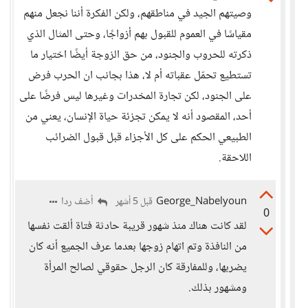
وصيتهم الجيد في مناطقهم، ولكن الفكرة أننا نجعل منهم
مقياسًا في العموم للقبول بهم أزواجًا، وحتى المثال الذي
ذكرته للحروب والجنود، من حق الزوجة أيضًا اختيار ما
تستطيع تحمّل عقباته أم لا، هذا بجانب ان الحرب فرض
على الجنود، لكن تجارة المخدرات وغيرها ليس فرضًا على
أحد، المقصود أنه لا يمكن تجزئة حياة الإنسان، يعني من
الطبيعي الحكم على كل الأجزاء قبل قبول الضرائب
اللاحقة.
George_Nabelyoun
أضف ردا
قبل 5 أشهر
0
لقد كانت هناك منذ شهور قريبة حادثة فتاة ألقت نفسها
من النافذة وتم اتهام زوجها بعدما عرف الجميع أنه كان
يضربها، وللمفارقة كان الرجل حقوقي لصالح المرأة
ومشهور بذلك.