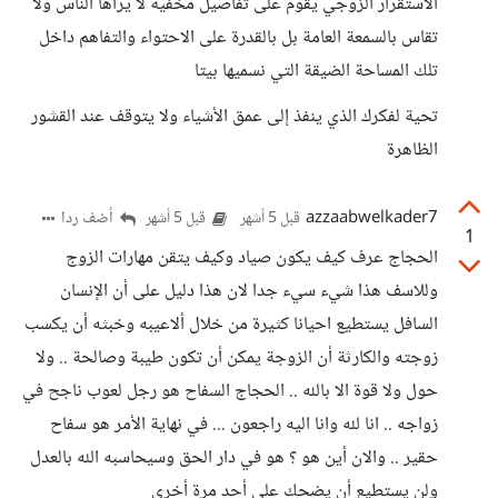
الاستقرار الزوجي يقوم على تفاصيل مخفية لا يراها الناس ولا
تقاس بالسمعة العامة بل بالقدرة على الاحتواء والتفاهم داخل
تلك المساحة الضيقة التي نسميها بيتا
تحية لفكرك الذي ينفذ إلى عمق الأشياء ولا يتوقف عند القشور
الظاهرة
azzaabwelkader7
أضف ردا
قبل 5 أشهر
قبل 5 أشهر
1
الحجاج عرف كيف يكون صياد وكيف يتقن مهارات الزوج
وللاسف هذا شيء سيء جدا لان هذا دليل على أن الإنسان
السافل يستطيع احيانا كثيرة من خلال ألاعيبه وخبثه أن يكسب
زوجته والكارثة أن الزوجة يمكن أن تكون طيبة وصالحة .. ولا
حول ولا قوة الا بالله .. الحجاج السفاح هو رجل لعوب ناجح في
زواجه .. انا لله وانا اليه راجعون ... في نهاية الأمر هو سفاح
حقير .. والان أين هو ؟ هو في دار الحق وسيحاسبه الله بالعدل
ولن يستطيع أن يضحك على أحد مرة أخرى