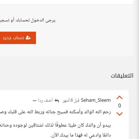
يرجى الدخول لحسابك أو تسجي
حساب جديد
التعليقات
Seham_Sleem
أضف ردا
قبل 8 أشهر
0
رحم الله الوالد وأسكنه فسيح جناته وربط الله على قلبك وص
يبدو أن والدك كان طيبًا عطوفًا لذلك تشتاقين لوجوده وحنانه،
دائمًا وادعي له فهذا ما بيدك الآن.