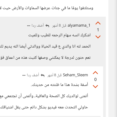
وستلتقوا يومًا ما في جنات عرضها السماوات والأرض حيث لا
alyamama_1
أضف ردا
قبل 8 أشهر
1
اشكرك انسه سهام الرحمه للطيب وللميت
الحمد لله انا والدي ع قيد الحياة ووالدتي أيضا الله يديم لك 
نعم حنون لدرجة لا يمكنني وصفها كتبت هذه من اعماق فؤادي لأن
Seham_Sleem
أضف ردا
قبل 8 أشهر
0
أسفة بشدة هذا ما ظننته من حديثك.
أتمنى لوالديك كل الصحة والعافية، وأتمنى أن تجتمعي م
حاولي التحدث معه ڤيديو بشكل دائم حتى يقل اشتياقك ل