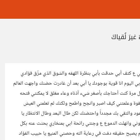
غيرَ لُقياكَ
ي ع كتف أبي حدقت بأبي بنظرة اللهفه والشوق الذي مزّق فؤادي
بي اليوم انا قوية بوجودك يا أبي بعد أن غادرت حضنك واجهت العالم
بكل مرة كنت أحتاجك بأصغر شيء أذناه وعاء مغلق لا يمكنني فتحه
القوة وعلمتني كيف اصبر وانجح واطمح ولكنك لم تعلمني العيش
د والتقي بك مجدداً واحتضنك لكن طال البعد وطال الانتظار يا
وني وانهلت الدموع ع وجنتي رائحة ابي بمنخاري بحثت عنه بكل
يصبح حقيقه دمُت في رعايةَ الله وحصني المنيع يا حبيب الفؤاد