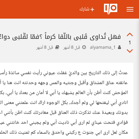
شارك
فهل تُداوي قَلبي باللّقا كرماً ؟فمّا لقَّلبي دواءٌ 
1
alyamama_1
قبل 8 أشهر
قبل 8 أشهر
عدتُ إلى ذلك التاريخ بين والديّ غفلت عيوني رأيت نفسي ساندَة رأس
عانقته عناق المشتاق وأقبل وجنتيه والمس وجهه وحدثته انت هنا يا أ
الموّحش كنت أظن بأن العالم يشبهك يا أبي لا أمان من بعدك يا أبي، 
انادي أبي ليفتحها لي ولم أجدك، بكل الوجوه اراك انت علمتني معنى 
بدونك وبعيدة عنك تذكرت ذلك العناق قبل مغادرتك كنت اظن بأنني اعو
فؤادي فتحت عيناي لم ارى أبي ناديت أبي ولم يجبني احد خانتني عي
مكان لعل ارى ابي جثوت ع ركبتي واحدق بالسماء كم تمنيت ذلك الحلم 