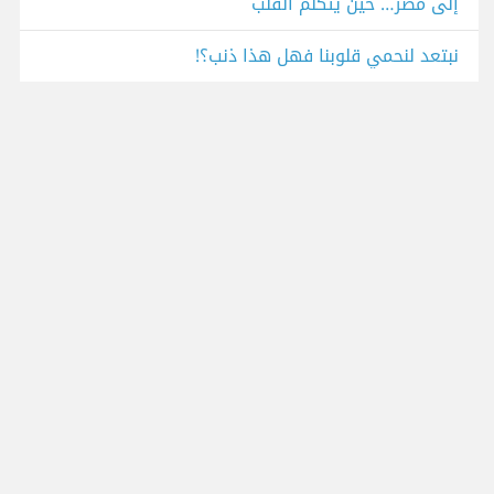
إلى مصر… حين يتكلم القلب
نبتعد لنحمي قلوبنا فهل هذا ذنب؟!