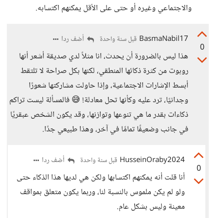
والاجتماعي وغيره أو حتى على الأقل يمكنهم اكتسابه.
BasmaNabil17
أضف ردا
قبل سنة واحدة
0
هذا ليس بالضرورة أن يحدث، انا مثلاً لدي صديقة أشعر أنها
روبوت من كثرة ذكائها المنطقي، لكنها بكل صراحة لا تلتقط
أبسط الإشارات الاجتماعية، وإذا حاولت مشاركتها شعورًا
وجدانيًا، ترد عليه وكأنها تحل معادلة! 😅 فالمسألة ليست تراكم
ذكاءات بقدر ما هي تنوعها وتوازنها، وقد يكون الشخص عبقريًا
في جانب وضعيفًا تمامًا في آخر، وهذا طبيعي جدًا.
HusseinOraby2024
أضف ردا
قبل سنة واحدة
0
أنا قلت أنه يمكنهم اكتسابها ولكن هي لديها هذا الذكاء حتى
ولو لم يكن ملموس بالنسبة لنا، وربما يكون متعلق بمواقف
معينة وليس بشكل عام.