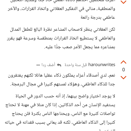
أعرف شخصين أحدهم ذكاءه العقلي حاد جدا وشديد التحليل
والمنطقية، مثالي في التفكير العقلاني واتخاذ القرارات، والآخر
عاطفي بدرجة رائعة
لكن العقلاني ينظر لاصحاب المشاعر نظرة البالغ للطفل المدلل
والعاطفي لا يستطيع اتخاذ القرارات بمنطقسة وسرعة فهو يقرر
بمشاعره مما يجعل الأمر صعب جدًّا عليه.
harounwrites
أضف ردا
قبل سنة واحدة
0
نعم، لدي أصدقاء أعزاء يملكون ذكاء عقليا هائلا لكنهم يفتقرون
جدا للذكاء العاطفي، وهؤلاء لمستهم كثيرا في مجال البرمجة.
لا يوجد اختيار واضح بينهما، إذ أنه حسب الدور في الحياة
يستفيد الإنسان من أحد الذكائين، إذا كان مثلا في مهنة لا تحتاج
تواصلات كثيرة مع الناس، ويحتاجها الناس بكثرة فلن يحتاج
كثيرا إلى الذكاء العاطفي، لكنه قد يعاني بسبب فقدانه في حياته