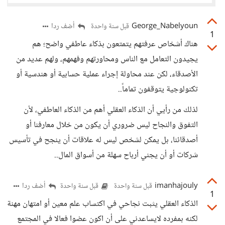
George_Nabelyoun
أضف ردا
قبل سنة واحدة
1
هناك أشخاص عرفتهم يتمتعون بذكاء عاطفي واضح؛ هم
يجيدون التعامل مع الناس ومحاورتهم وفهمهم، ولهم عديد من
الأصدقاء، لكن عند محاولة إجراء عملية حسابية أو هندسية أو
تكنولوجية يتوقفون تماماً..
لذلك من رأيي أن الذكاء العقلي أهم من الذكاء العاطفي، لأن
التفوق والنجاح ليس ضروري أن يكون من خلال معارفنا أو
أصدقائنا، بل يمكن لشخص ليس له علاقات أن ينجح في تأسيس
شركات أو أن يجني أرباح سهلة من أسواق المال..
imanhajouly
أضف ردا
قبل سنة واحدة
قبل سنة واحدة
1
الذكاء العقلي يثبت نجاحي في اكتساب علم معين أو امتهان مهنة
لكنه بمفرده لايساعدني على أن اكون عضوا فعالا في المجتمع