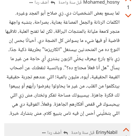
Mohamed_hosny
أضف ردا
قبل سنة واحدة
1
لما بسمع بعض الشخصيات دي، زي صلاح أبو المجد وغيره.
الكلمات الرنانة والجمل المصاغة بعناية، بصراحة، بتشبه واجهة
متجر لامعة مليانة بالمنتجات البراقة، لكن لما تفتح العلبة، تلاقيها
فاضية أو فيها شيء ما يسواش كل الضجة دي. أحيانًا بحس إن
النوع ده من المتحدثين بيستغل "الكاريزما" بطريقة ذكية جدًا،
زي بائع بارع بيعرف يخلّي الزبون يشتري أي حاجة من غير ما
يسأل "هل أنا فعلاً محتاج ده؟". وبالنسبة لنقطتك عن أصحاب
القيمة الحقيقية، أيوه، مليون بالمية! اللي عندهم تجربة حقيقية
بيتكلموا من القلب، من غير ما يحاولوا يفرضوا رأيهم أو يبيعوا
لك فكرة جاهزة. بيسيبولك مساحة تفكر وتختار، مش زي اللي
بيحبسوك في قفص أفكارهم الجاهزة. وفعلاً، الفوقية دي هي
اللي بتخلّيني أحس إن فيه ناس بتبيع كلام، مش بتشارك خبرة.
ErinyNabil
أضف ردا
قبل سنة واحدة