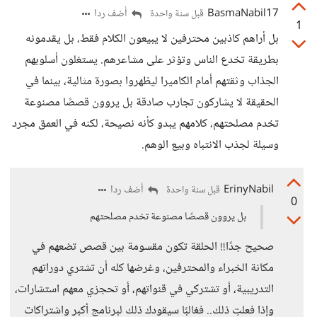
BasmaNabil17
أضف ردا
قبل سنة واحدة
1
بل أراهم كاذبين محترفين لا يبيعون الكلام فقط، بل يقدمونه
بطريقة تخدع الناس وتؤثر على مشاعرهم. يستغلون أسلوبهم
الجذاب وثقتهم أمام الكاميرا ليظهروا بصورة مثالية، بينما في
الحقيقة لا يشاركون تجارب صادقة بل يروون قصصًا مصنوعة
تخدم مصلحتهم، كلامهم يبدو كأنه نصيحة، لكنه في العمق مجرد
وسيلة لجذب الانتباه وبيع الوهم.
ErinyNabil
أضف ردا
قبل سنة واحدة
0
بل يروون قصصًا مصنوعة تخدم مصلحتهم
صحيح جدًا!! الحلقة تكون مقسومة بين قصص تضعهم في
مكانة الخبراء والمحترفين، وغرضها كله أن تشتري دوراتهم
التدريبية، أو تشتركي في قنواتهم، أو تحجزي معهم استشارات،
وإذا فعلتِ ذلك.. فغالبًا سيقودك ذلك لبرنامج أكبر واشتراكات