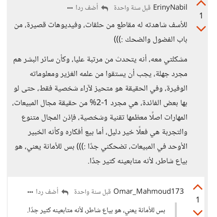
ErinyNabil
أضف ردا
قبل سنة واحدة
1
للأسف شاهدته له مقاطع من حلقات، وفيديوهات قصيرة، من
باب الفضول والضحك :)))
مشكلتي معه، أنه يتحدث من مرتبة عليا، وكأن سائر البشر هم
مجرد جهلة، يجب أن يستقوا من علمه الغزير ومعلوماته
الوفيرة، وفي الحقيقة هو متحيز لآراء شخصية فقط، حتى لو
بها بعض الفائدة، هي مجرد 1-2% من حقيقة مجال المبيعات،
المهارات اصلًا معظمها تقنية وشخصية، فإذن المجال متنوع
والتجربة هي فعلًا خير دليل، أما بيع أفكاره وكأنه الخبير
الأوحد في المبيعات، تضحكني جدًا :))) بس للأمانة يعني، هو
بياع شاطر، لأنه متابعينه كتير جدًا.
Omar_Mahmoud173
أضف ردا
قبل سنة واحدة
1
بس للأمانة يعني، هو بياع شاطر، لأنه متابعينه كتير جدًا.