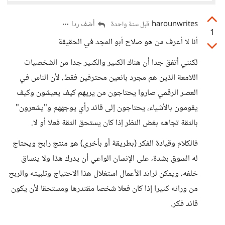
harounwrites
أضف ردا
قبل سنة واحدة
1
أنا لا أعرف من هو صلاح أبو المجد في الحقيقة
لكنني أتفق جدا أن هناك الكثير والكثير جدا من الشخصيات
اللامعة الذين هم مجرد بائعين محترفين فقط، لأن الناس في
العصر الرقمي صاروا يحتاجون من يريهم كيف يعيشون وكيف
يقومون بالأشياء، يحتاجون إلى قائد رأي يوجههم و"يشعرون"
بالثقة تجاهه بغض النظر إذا كان يستحق الثقة فعلا أو لا.
فالكلام وقيادة الفكر (بطريقة أو بأخرى) هو منتج رابح ويحتاج
له السوق بشدة، على الإنسان الواعي أن يدرك هذا ولا ينساق
خلفه، ويمكن لرائد الأعمال استغلال هذا الاحتياج وتلبيته والربح
من ورائه كثيرا إذا كان فعلا شخصا مقتدرها ومستحقا لأن يكون
قائد فكر.