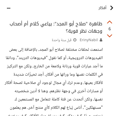
أفكار
ظاهرة "صلاح أبو المجد": بياعي كلام أم أصحاب
6
وجهات نظر قوية؟
ErinyNabil
قبل سنة واحدة
استمعت لحلقات مختلفة لصلاح أبو المجد، بالإضافة إلى بعض
الفيديوهات الترويجية، أو كما نقول "فيديوهات التريند"، ودائمًا
ما أجد عبارات قوية ورنانة ولامعة من الخارج، ولكن مع التركيز
في الكلمات نفسها وما ورائها من أفكار، أجد تحيزّات شديدة
لأفكار بعينها، وعدم ترك أي مجال لوجود أي صلاحية لصحة أفكار
أو مسارات أخرى في وجهة نظرهم، وهنا لا أدين شخصيته
نفسها، ولكن أتحدث عن فئة كاملة تتعامل مع المستمعين ك
"مستهلكين"، أناس يُباع لهم الكلام كأي منتج آخر، هم يعلمون