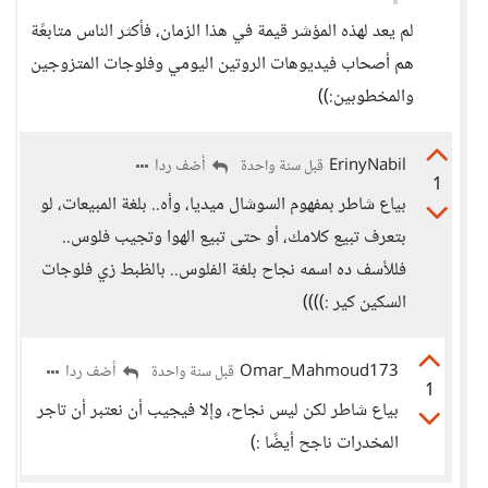
لم يعد لهذه المؤشر قيمة في هذا الزمان، فأكثر الناس متابعًة
هم أصحاب فيديوهات الروتين اليومي وفلوجات المتزوجين
والمخطوبين:))
ErinyNabil
أضف ردا
قبل سنة واحدة
1
بياع شاطر بمفهوم السوشال ميديا، وأه.. بلغة المبيعات، لو
بتعرف تبيع كلامك، أو حتى تبيع الهوا وتجيب فلوس..
فللأسف ده اسمه نجاح بلغة الفلوس.. بالظبط زي فلوجات
السكين كير :))))
Omar_Mahmoud173
أضف ردا
قبل سنة واحدة
1
بياع شاطر لكن ليس نجاح، وإلا فيجيب أن نعتبر أن تاجر
المخدرات ناجح أيضًا :)