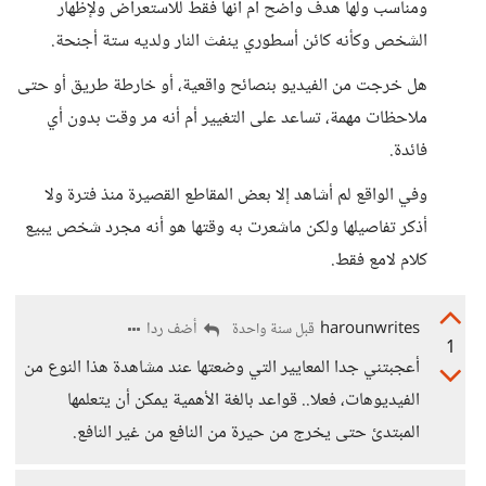
ومناسب ولها هدف واضح أم أنها فقط للاستعراض ولإظهار
الشخص وكأنه كائن أسطوري ينفث النار ولديه ستة أجنحة.
هل خرجت من الفيديو بنصائح واقعية، أو خارطة طريق أو حتى
ملاحظات مهمة، تساعد على التغيير أم أنه مر وقت بدون أي
فائدة.
وفي الواقع لم أشاهد إلا بعض المقاطع القصيرة منذ فترة ولا
أذكر تفاصيلها ولكن ماشعرت به وقتها هو أنه مجرد شخص يبيع
كلام لامع فقط.
harounwrites
أضف ردا
قبل سنة واحدة
1
أعجبتني جدا المعايير التي وضعتها عند مشاهدة هذا النوع من
الفيديوهات، فعلا.. قواعد بالغة الأهمية يمكن أن يتعلمها
المبتدئ حتى يخرج من حيرة من النافع من غير النافع.