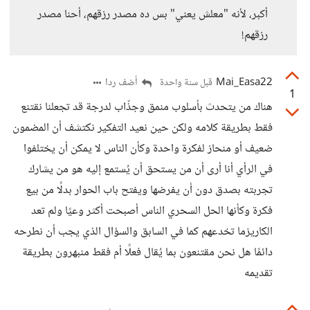
أكبر، لأنه "معلش يعني" بس ده مصدر رزقهم، أحنا مصدر
رزقهم!
Mai_Easa22
أضف ردا
قبل سنة واحدة
1
هناك من يتحدث بأسلوب منمق وجذّاب لدرجة قد تجعلنا نقتنع
فقط بطريقة كلامه ولكن حين نعيد التفكير نكتشف أن المضمون
ضعيف أو منحاز لفكرة واحدة وكأن الناس لا يمكن أن يختلفوا
في الرأي أنا أرى أن من يستحق أن يُستمع إليه هو من يشارك
تجربته بصدق دون أن يفرضها ويفتح باب الحوار بدلًا من بيع
فكرة وكأنها الحل السحري الناس أصبحت أكثر وعيًا ولم تعد
الكاريزما تخدعهم كما في السابق والسؤال الذي يجب أن نطرحه
دائمًا هل نحن مقتنعون بما يُقال فعلًا أم فقط منبهرون بطريقة
تقديمه