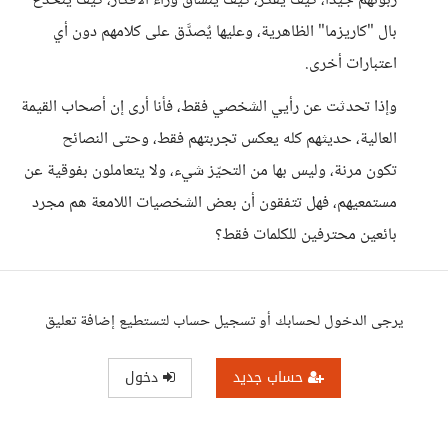
زبونهم جيدًا، كيف يفكر، كيف ينساق وراء الأفكار، كيف ينخدع
بال "كاريزما" الظاهرية، وعليها يٌصدَّق على كلامهم دون أي
اعتبارات أخرى.
وإذا تحدثت عن رأيي الشخصي فقط، فأنا أرى إن أصحاب القيمة
العالية، حديثهم كله يعكس تجربتهم فقط، وحتى النصائح
تكون مرنة، وليس بها من التحيّز شيء، ولا يتعاملون بفوقية عن
مستمعيهم، فهل تتفقون أن بعض الشخصيات اللامعة هم مجرد
بائعين محترفين للكلمات فقط؟
يرجى الدخول لحسابك أو تسجيل حساب لتستطيع إضافة تعليق
حساب جديد
دخول