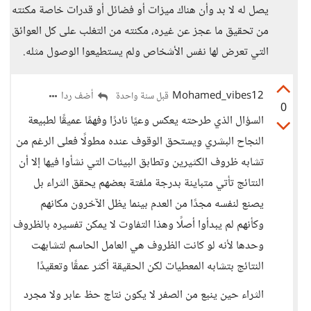
يصل له لا بد وأن هناك ميزات أو فضائل أو قدرات خاصة مكنته
من تحقيق ما عجز عن غيره، مكنته من التغلب على كل العوائق
التي تعرض لها نفس الأشخاص ولم يستطيعوا الوصول مثله.
Mohamed_vibes12
أضف ردا
قبل سنة واحدة
0
السؤال الذي طرحته يعكس وعيًا نادرًا وفهمًا عميقًا لطبيعة
النجاح البشري ويستحق الوقوف عنده مطولًا فعلى الرغم من
تشابه ظروف الكثيرين وتطابق البيئات التي نشأوا فيها إلا أن
النتائج تأتي متباينة بدرجة ملفتة بعضهم يحقق الثراء بل
يصنع لنفسه مجدًا من العدم بينما يظل الآخرون مكانهم
وكأنهم لم يبدأوا أصلًا وهذا التفاوت لا يمكن تفسيره بالظروف
وحدها لأنه لو كانت الظروف هي العامل الحاسم لتشابهت
النتائج بتشابه المعطيات لكن الحقيقة أكثر عمقًا وتعقيدًا
الثراء حين ينبع من الصفر لا يكون نتاج حظ عابر ولا مجرد