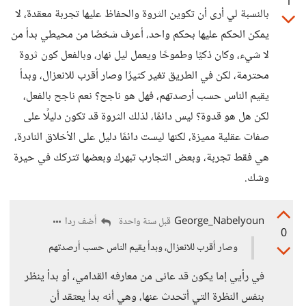
1
بالنسبة لي أرى أن تكوين الثروة والحفاظ عليها تجربة معقدة، لا
يمكن الحكم عليها بحكم واحد، أعرف شخصًا من محيطي بدأ من
لا شيء، وكان ذكيًا وطموحًا ويعمل ليل نهار، وبالفعل كون ثروة
محترمة، لكن في الطريق تغير كثيرًا وصار أقرب للانعزال، وبدأ
يقيم الناس حسب أرصدتهم، فهل هو ناجح؟ نعم ناجح بالفعل،
لكن هل هو قدوة؟ ليس دائمًا، لذلك الثروة قد تكون دليلًا على
صفات عقلية مميزة، لكنها ليست دائمًا دليل على الأخلاق النادرة،
هي فقط تجربة، وبعض التجارب تبهرك وبعضها تتركك في حيرة
وشك.
George_Nabelyoun
أضف ردا
قبل سنة واحدة
0
وصار أقرب للانعزال، وبدأ يقيم الناس حسب أرصدتهم
في رأيي إما يكون قد عانى من معارفه القدامي، أو بدأ ينظر
بنفس النظرة التي أتحدث عنها، وهي أنه بدأ يعتقد أن