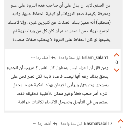
من الصفر، لابد أن يدل على أن صاحب هذه الثروة على علم
ومعرفة بكيفية صنع الثروات، أو كيفية الحفاظ عليها، ولابد
(منطقياً) أنه مميز بتلك الصفات عن كثيرين غيره، وإلا لامتلك
الجميع ثروات من الصفر مثله، أو كان كل من ورث ثروة لم
يضيعها لو كان الحفاظ على الثروة لا يتطلب صفات محددة.
Eslam_salah1
أضف ردا
قبل سنة واحدة
0
ومن قال أن الثراء ليس بمتناول كل الناس ؟ غريب أن الجميع
ينطق بذلك رغم أنها ليست قاعدة ثابتة لكن نصر نحن على
رسوخها وتثبيتها، وبرأيي الإيمان بهذه الفكرة هو ما يجعل
الثراء أمر صعب فعلاً وغير ممكن للأغلبية تحقيقه فقط
يستمرون في التأويل وتحويل الأثرياء لكائنات خرافية
BasmaNabil17
أضف ردا
قبل سنة واحدة