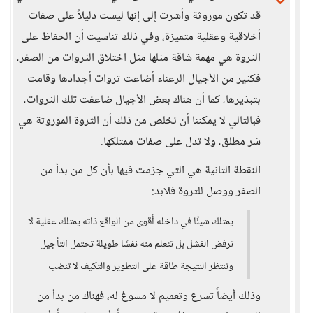
قد تكون موروثة وأشرت إلى إنها ليست دليلاً على صفات
أخلاقية وعقلية متميزة، وفي ذلك تناسيت أن الحفاظ على
الثروة هي مهمة شاقة مثلها مثل اختلاق الثروات من الصفر،
فكثير من الأجيال الرعناء أضاعت ثروات أجدادها وقامت
بتبذيرها، كما أن هناك بعض الأجيال ضاعفت تلك الثروات،
فبالتالي لا يمكننا أن نخلص من ذلك أن الثروة الموروثة هي
شر مطلق، ولا تدل على صفات ممتلكها.
النقطة الثانية هي التي جزمت فيها بأن كل من بدأ من
الصفر ووصل للثروة فلابد:
يمتلك شيئًا في داخله أقوى من الواقع ذاته يمتلك عقلية لا
ترفض الفشل بل تتعلم منه نفسًا طويلة تحتمل التأجيل
وتنتظر النتيجة طاقة على التطوير والتكيف لا تنضب
وذلك أيضاً تسرع وتعميم لا مسوغ له، فهناك من بدأ من