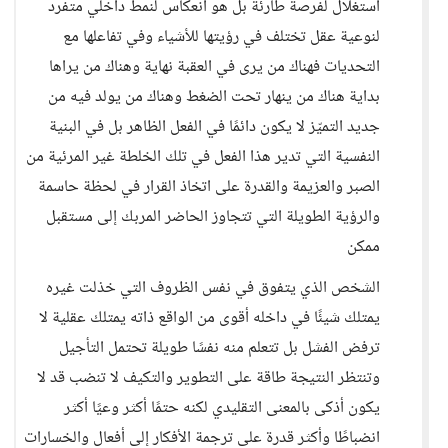
استغلال لفرصة طارئة بل هو انعكاس لنمط داخلي متفرد
لنوعية عقل تختلف في رؤيتها للأشياء وفي تفاعلها مع
التحديات فهناك من يرى في العقبة نهاية وهناك من يراها
بداية هناك من ينهار تحت الضغط وهناك من يولد فيه من
جديد التميّز لا يكون دائمًا في الفعل الظاهر بل في البنية
النفسية التي تدير هذا الفعل في تلك الخلطة غير المرئية من
الصبر والعزيمة والقدرة على اتخاذ القرار في لحظة حاسمة
والرؤية الطويلة التي تتجاوز الحاضر المربك إلى مستقبل
ممكن
الشخص الذي يتفوق في نفس الظروف التي خذلت غيره
يمتلك شيئًا في داخله أقوى من الواقع ذاته يمتلك عقلية لا
ترفض الفشل بل تتعلم منه نفسًا طويلة تحتمل التأجيل
وتنتظر النتيجة طاقة على التطوير والتكيف لا تنضب قد لا
يكون أذكى بالمعنى التقليدي لكنه حتمًا أكثر وعيًا أكثر
انضباطًا وأكثر قدرة على ترجمة الأفكار إلى أفعال والخسارات