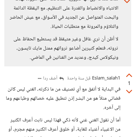
الانتباه والانضباط والقدرة على التنظيم، مع اليقظة الدائمة
والبحث المتواصل عن الجديد في الأسواق، مع عيش الحاضر
والتلاؤم والمرونة مع متطلبات الحياة.
لا أظن أن ثري غافل وغير متيقظ قد يستطيع الحفاظ على
ثروته، فنعلم كثيرين أضاعو ثرواتهم ممثل مايك تايسون،
ونيكولاس كيدج، وعديد من الفنانين في الماضي.
Eslam_salah1
أضف ردا
قبل سنة واحدة
1
في البداية لا أتفق مع أي تصنيف من ما ذكرته، الغني ليس كائن
فضائي مثلاً هو من البشر إذن تنطبق عليه خصالهم وطباعهم وما
إلى آخره.
أما أن نقول الغني غني لأنه ذكي فهذا ليس ثابت أعرف الكثير
من الاغبياء أغنياء للغاية، أو خلوق أعرف الكثير منهم مجرم، أو