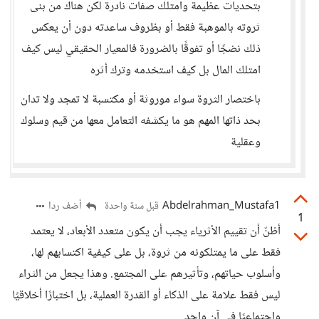
بتحديات عظيمة وامتلك صفات نادرة لكن هناك من بنى
ثروته بالموهبة فقط أو بظروف ساعدته دون أن يعكس
ذلك نضجًا أو تفوقًا بالضرورة فالمعيار الحقيقي ليس كيف
امتلك المال بل كيف استخدمه وترك أثره
باختصار الثروة سواء موروثة أو مكتسبة لا تمجد ولا تدان
بحد ذاتها المهم هو ما يكشفه التعامل معها من قيم وسلوك
وعقلية
Abdelrahman_Mustafa1
أضف ردا
قبل سنة واحدة
1
أظنّ أن تقييم الأثرياء يجب أن يكون متعدد الأبعاد، لا يعتمد
فقط على ما يمتلكونه من ثروة، بل على كيفية اكتسابهم لها،
وأسلوب حياتهم، وتأثيرهم على المجتمع. وهذا يجعل من الثراء
ليس فقط علامة على الذكاء أو القدرة العملية، بل اختبارًا أخلاقيًا
واجتماعيًا في آنٍ واحد.