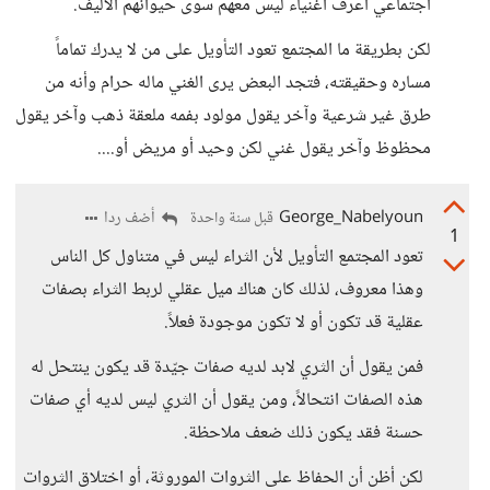
اجتماعي أعرف اغنياء ليس معهم سوى حيوانهم الاليف.
لكن بطريقة ما المجتمع تعود التأويل على من لا يدرك تماماً
مساره وحقيقته، فتجد البعض يرى الغني ماله حرام وأنه من
طرق غير شرعية وآخر يقول مولود بفمه ملعقة ذهب وآخر يقول
محظوظ وآخر يقول غني لكن وحيد أو مريض أو....
George_Nabelyoun
أضف ردا
قبل سنة واحدة
1
تعود المجتمع التأويل لأن الثراء ليس في متناول كل الناس
وهذا معروف، لذلك كان هناك ميل عقلي لربط الثراء بصفات
عقلية قد تكون أو لا تكون موجودة فعلاً.
فمن يقول أن الثري لابد لديه صفات جيّدة قد يكون ينتحل له
هذه الصفات انتحالاً، ومن يقول أن الثري ليس لديه أي صفات
حسنة فقد يكون ذلك ضعف ملاحظة.
لكن أظن أن الحفاظ على الثروات الموروثة، أو اختلاق الثروات