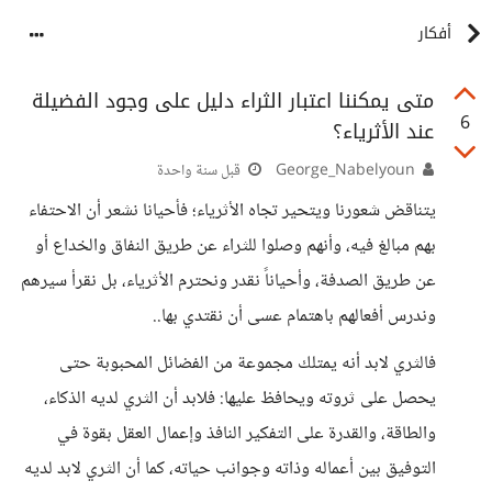
أفكار
متى يمكننا اعتبار الثراء دليل على وجود الفضيلة
6
عند الأثرياء؟
George_Nabelyoun
قبل سنة واحدة
يتناقض شعورنا ويتحير تجاه الأثرياء؛ فأحيانا نشعر أن الاحتفاء
بهم مبالغ فيه، وأنهم وصلوا للثراء عن طريق النفاق والخداع أو
عن طريق الصدفة، وأحياناً نقدر ونحترم الأثرياء، بل نقرأ سيرهم
وندرس أفعالهم باهتمام عسى أن نقتدي بها..
فالثري لابد أنه يمتلك مجموعة من الفضائل المحبوبة حتى
يحصل على ثروته ويحافظ عليها: فلابد أن الثري لديه الذكاء،
والطاقة، والقدرة على التفكير النافذ وإعمال العقل بقوة في
التوفيق بين أعماله وذاته وجوانب حياته، كما أن الثري لابد لديه