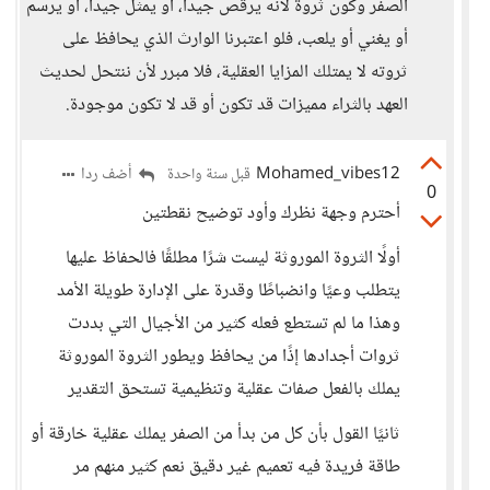
الصفر وكون ثروة لأنه يرقص جيداً، أو يمثل جيداً، أو يرسم
أو يغني أو يلعب، فلو اعتبرنا الوارث الذي يحافظ على
ثروته لا يمتلك المزايا العقلية، فلا مبرر لأن ننتحل لحديث
العهد بالثراء مميزات قد تكون أو قد لا تكون موجودة.
Mohamed_vibes12
أضف ردا
قبل سنة واحدة
0
أحترم وجهة نظرك وأود توضيح نقطتين
أولًا الثروة الموروثة ليست شرًا مطلقًا فالحفاظ عليها
يتطلب وعيًا وانضباطًا وقدرة على الإدارة طويلة الأمد
وهذا ما لم تستطع فعله كثير من الأجيال التي بددت
ثروات أجدادها إذًا من يحافظ ويطور الثروة الموروثة
يملك بالفعل صفات عقلية وتنظيمية تستحق التقدير
ثانيًا القول بأن كل من بدأ من الصفر يملك عقلية خارقة أو
طاقة فريدة فيه تعميم غير دقيق نعم كثير منهم مر