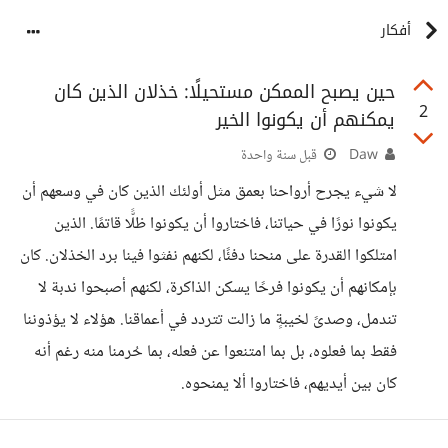
أفكار
حين يصبح الممكن مستحيلًا: خذلان الذين كان
2
يمكنهم أن يكونوا الخير
Daw
قبل سنة واحدة
لا شيء يجرح أرواحنا بعمق مثل أولئك الذين كان في وسعهم أن
يكونوا نورًا في حياتنا، فاختاروا أن يكونوا ظلًّا قاتمًا. الذين
امتلكوا القدرة على منحنا دفئًا، لكنهم نفثوا فينا برد الخذلان. كان
بإمكانهم أن يكونوا فرحًا يسكن الذاكرة، لكنهم أصبحوا ندبة لا
تندمل، وصدىً لخيبةٍ ما زالت تتردد في أعماقنا. هؤلاء لا يؤذوننا
فقط بما فعلوه، بل بما امتنعوا عن فعله، بما حُرمنا منه رغم أنه
كان بين أيديهم، فاختاروا ألا يمنحوه.