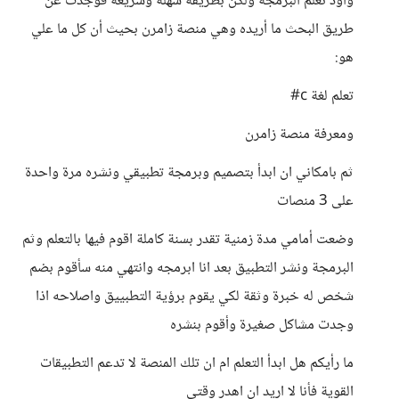
وأود تعلم البرمجة ولكن بطريقة سهلة وسريعة فوجدت عن
طريق البحث ما أريده وهي منصة زامرن بحيث أن كل ما علي
هو:
تعلم لغة c#
ومعرفة منصة زامرن
ثم بامكاني ان ابدأ بتصميم وبرمجة تطبيقي ونشره مرة واحدة
على 3 منصات
وضعت أمامي مدة زمنية تقدر بسنة كاملة اقوم فيها بالتعلم وثم
البرمجة ونشر التطبيق بعد انا ابرمجه وانتهي منه سأقوم بضم
شخص له خبرة وثقة لكي يقوم برؤية التطبييق واصلاحه اذا
وجدت مشاكل صغيرة وأقوم بنشره
ما رأيكم هل ابدأ التعلم ام ان تلك المنصة لا تدعم التطبيقات
القوية فأنا لا اريد ان اهدر وقتي