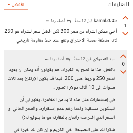
التعليقات
الأفضل
kamal2005
أضف ردا
قبل 12 سنةً
1
أخي ممكن الشراء من سعر 300 لكن افضل سعر للشراء هو 250
لانه منطقة صعبة الاختراق وتقع عند خط مقاومة تاريخي
عبد الله مولاي
أضف ردا
قبل 12 سنةً
0
بالفعل، هذا ما نصح به الخبراء، هم يقولون أنه يمكن أن يعود
لسعر 250 ولربما حتى 200، فيما قد يكون الإرتفاع بعد ثلاث
سنوات إلى 10 آلاف دولار ! تصور ..
في إستثمارات مثل هذه لا بد من المغامرة، يظهر لي أن
للبتكوين مستقبلا واعدا رغم عدم إستقراره، والسعر الحالي أو
السعر الذي إقترحته رائعان بالمقارنة مع ما يتوقع له;)
شكرا لك على النصيحة أخي الكريم و إن كان لك خبرة في